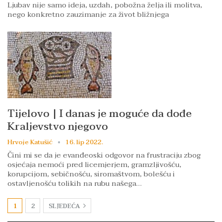
Ljubav nije samo ideja, uzdah, pobožna želja ili molitva,
nego konkretno zauzimanje za život bližnjega
Tijelovo | I danas je moguće da dođe
Kraljevstvo njegovo
Hrvoje Katušić
16. lip 2022.
Čini mi se da je evanđeoski odgovor na frustraciju zbog
osjećaja nemoći pred licemjerjem, gramzljivošću,
korupcijom, sebičnošću, siromaštvom, bolešću i
ostavljenošću tolikih na rubu našega…
1
2
SLJEDEĆA