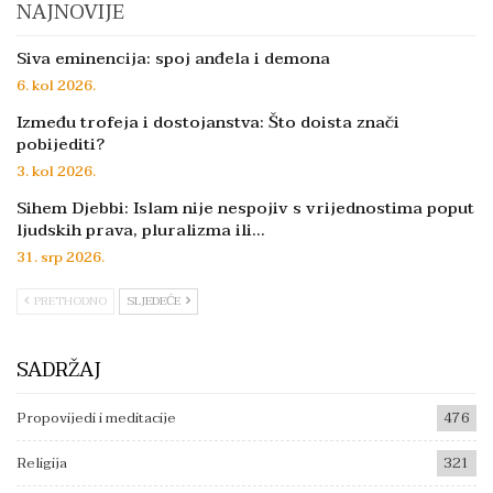
NAJNOVIJE
Siva eminencija: spoj anđela i demona
6. kol 2026.
Između trofeja i dostojanstva: Što doista znači
pobijediti?
3. kol 2026.
Sihem Djebbi: Islam nije nespojiv s vrijednostima poput
ljudskih prava, pluralizma ili…
31. srp 2026.
PRETHODNO
SLJEDEĆE
SADRŽAJ
Propovijedi i meditacije
476
Religija
321