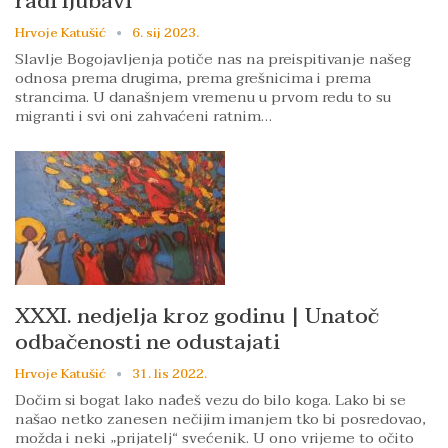
radi ljubavi
Hrvoje Katušić
6. sij 2023.
Slavlje Bogojavljenja potiče nas na preispitivanje našeg
odnosa prema drugima, prema grešnicima i prema
strancima. U današnjem vremenu u prvom redu to su
migranti i svi oni zahvaćeni ratnim…
XXXI. nedjelja kroz godinu | Unatoč
odbačenosti ne odustajati
Hrvoje Katušić
31. lis 2022.
Dočim si bogat lako nađeš vezu do bilo koga. Lako bi se
našao netko zanesen nečijim imanjem tko bi posredovao,
možda i neki „prijatelj“ svećenik. U ono vrijeme to očito