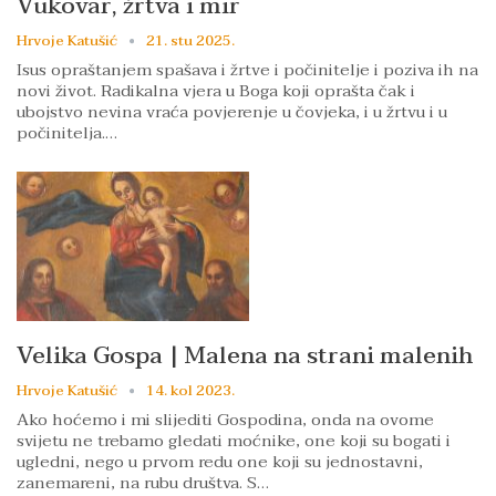
Vukovar, žrtva i mir
Hrvoje Katušić
21. stu 2025.
Isus opraštanjem spašava i žrtve i počinitelje i poziva ih na
novi život. Radikalna vjera u Boga koji oprašta čak i
ubojstvo nevina vraća povjerenje u čovjeka, i u žrtvu i u
počinitelja.…
Velika Gospa | Malena na strani malenih
Hrvoje Katušić
14. kol 2023.
Ako hoćemo i mi slijediti Gospodina, onda na ovome
svijetu ne trebamo gledati moćnike, one koji su bogati i
ugledni, nego u prvom redu one koji su jednostavni,
zanemareni, na rubu društva. S…