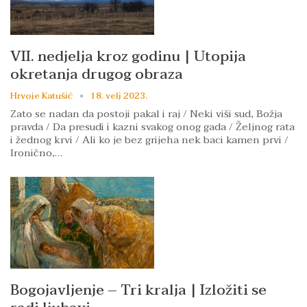
VII. nedjelja kroz godinu | Utopija
okretanja drugog obraza
Hrvoje Katušić
18. velj 2023.
Zato se nadan da postoji pakal i raj / Neki viši sud, Božja
pravda / Da presudi i kazni svakog onog gada / Željnog rata
i žednog krvi / Ali ko je bez grijeha nek baci kamen prvi /
Ironično,…
Bogojavljenje – Tri kralja | Izložiti se