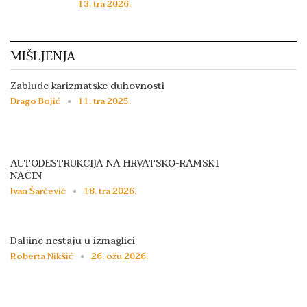
13. tra 2026.
MIŠLJENJA
Zablude karizmatske duhovnosti
Drago Bojić
11. tra 2025.
AUTODESTRUKCIJA NA HRVATSKO-RAMSKI
NAČIN
Ivan Šarčević
18. tra 2026.
Daljine nestaju u izmaglici
Roberta Nikšić
26. ožu 2026.