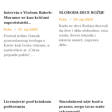
Intervju s Violom Raheb:
SLOBODA DECE BOŽIJE
Moramo se kao kršćani
Polis
20. srp 2026.
suprotstaviti…
Kada se deci Božijoj dozvoli
Polis
21. srp 2026.
da žive i dišu slobodno, ona
onda, živeći istinski i
Postoji jedan članak
iskreni susret, zapravo
pravoslavnog teologa s
dišu…
Krete koji često citiram, a
naslovljen je „Crkva
pripada paklu“.…
Licemjerje pod krinkom
Sinodalnost nije hod u
poštovanja
prazno, nego izraz naše
crkvenosti