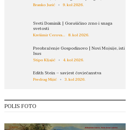
Branko Jurić
9. kol 2026.
Sveti Dominik | Gorušičino zrno i snaga
svetosti
Krešimir Cerovac
8. kol 2026.
Preobraženje Gospodinovo | Novi Mojsije, isti
Isus
Stipo Kljajić
4. kol 2026.
Edith Stein – savjest čovječanstva
Predrag Mijić
3. kol 2026.
POLIS FOTO
Aleksander Ivanov, 'Krist dolazi narodu'