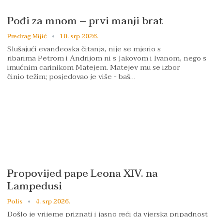
Pođi za mnom – prvi manji brat
Predrag Mijić
10. srp 2026.
Slušajući evanđeoska čitanja, nije se mjerio s
ribarima Petrom i Andrijom ni s Jakovom i Ivanom, nego s
imućnim carinikom Matejem. Matejev mu se izbor
činio težim; posjedovao je više - baš…
Propovijed pape Leona XIV. na
Lampedusi
Polis
4. srp 2026.
Došlo je vrijeme priznati i jasno reći da vjerska pripadnost