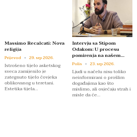
Massimo Recalcati: Nova
Intervju sa Stipom
religija
Odakom: U procesu
pomirenja na našem…
Prijevod
29. srp 2026.
Polis
23. srp 2026.
Istrošeno tijelo asketskog
sveca zamijenilo je
Ljudi u načelu nisu toliko
zategnuto tijelo čovjeka
neinformirani o prošlim
oblikovanog u teretani.
događajima kao što
Estetika tijela…
mislimo, ali osjećaju strah i
misle da će…