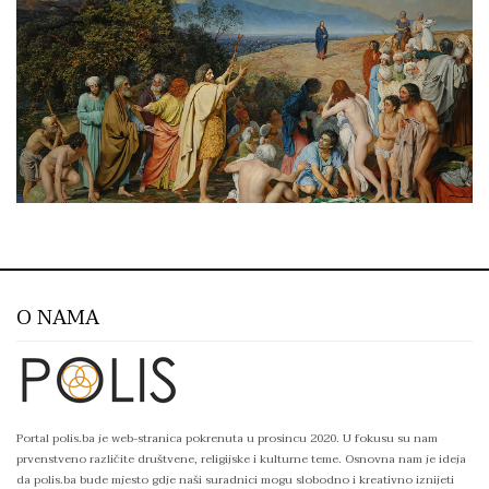
O NAMA
Portal polis.ba je web-stranica pokrenuta u prosincu 2020. U fokusu su nam
prvenstveno različite društvene, religijske i kulturne teme. Osnovna nam je ideja
da polis.ba bude mjesto gdje naši suradnici mogu slobodno i kreativno iznijeti