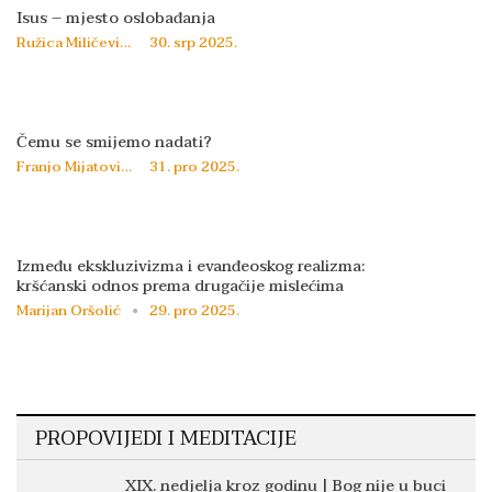
Isus – mjesto oslobađanja
Ružica Miličević
30. srp 2025.
Čemu se smijemo nadati?
Franjo Mijatović
31. pro 2025.
Između ekskluzivizma i evanđeoskog realizma:
kršćanski odnos prema drugačije mislećima
Marijan Oršolić
29. pro 2025.
PROPOVIJEDI I MEDITACIJE
XIX. nedjelja kroz godinu | Bog nije u buci