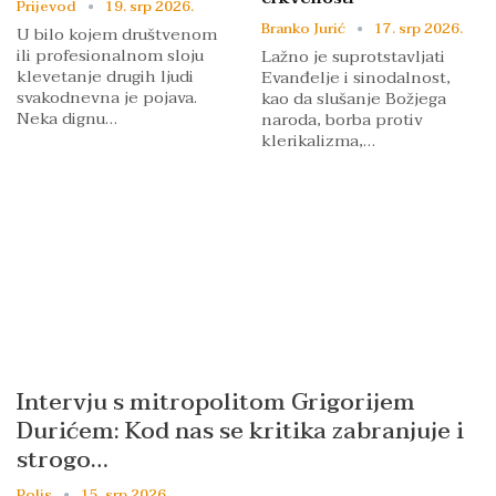
Prijevod
19. srp 2026.
Branko Jurić
17. srp 2026.
U bilo kojem društvenom
ili profesionalnom sloju
Lažno je suprotstavljati
klevetanje drugih ljudi
Evanđelje i sinodalnost,
svakodnevna je pojava.
kao da slušanje Božjega
Neka dignu…
naroda, borba protiv
klerikalizma,…
Intervju s mitropolitom Grigorijem
Durićem: Kod nas se kritika zabranjuje i
strogo…
Polis
15. srp 2026.