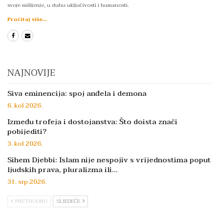
svoje mišljenje, u duhu uključivosti i humanosti.
Pročitaj više...
NAJNOVIJE
Siva eminencija: spoj anđela i demona
6. kol 2026.
Između trofeja i dostojanstva: Što doista znači
pobijediti?
3. kol 2026.
Sihem Djebbi: Islam nije nespojiv s vrijednostima poput
ljudskih prava, pluralizma ili…
31. srp 2026.
PRETHODNO
SLJEDEĆE