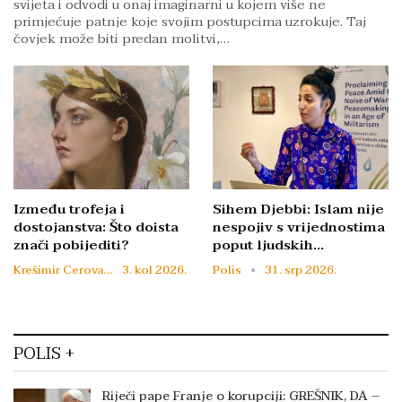
svijeta i odvodi u onaj imaginarni u kojem više ne
primjećuje patnje koje svojim postupcima uzrokuje. Taj
čovjek može biti predan molitvi,…
Između trofeja i
Sihem Djebbi: Islam nije
dostojanstva: Što doista
nespojiv s vrijednostima
znači pobijediti?
poput ljudskih…
Krešimir Cerovac
3. kol 2026.
Polis
31. srp 2026.
POLIS +
Riječi pape Franje o korupciji: GREŠNIK, DA –