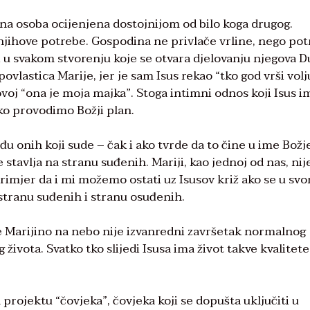
zina osoba ocijenjena dostojnijom od bilo koga drugog.
 njihove potrebe. Gospodina ne privlače vrline, nego pot
i u svakom stvorenju koje se otvara djelovanju njegova D
povlastica Marije, jer je sam Isus rekao “tko god vrši volj
ovoj “ona je moja majka”. Stoga intimni odnos koji Isus i
o provodimo Božji plan.
đu onih koji sude – čak i ako tvrde da to čine u ime Božje
e stavlja na stranu suđenih. Mariji, kao jednoj od nas, nij
 primjer da i mi možemo ostati uz Isusov križ ako se u sv
 stranu suđenih i stranu osuđenih.
 Marijino na nebo nije izvanredni završetak normalnog
ivota. Svatko tko slijedi Isusa ima život takve kvalitete
projektu “čovjeka”, čovjeka koji se dopušta uključiti u