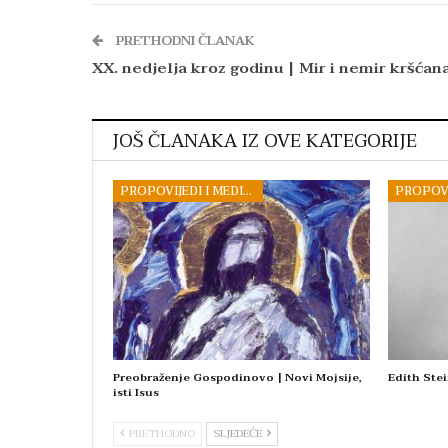
PRETHODNI ČLANAK
XX. nedjelja kroz godinu | Mir i nemir kršćan
JOŠ ČLANAKA IZ OVE KATEGORIJE
PROPOVIJEDI I MEDITACIJE
Preobraženje Gospodinovo | Novi Mojsije,
Edith Stei
isti Isus
PRETHODNO
SLJEDEĆE