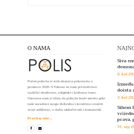
O NAMA
NAJNO
Siva em
demon
6. kol 20
Portal polis.ba je web-stranica pokrenuta u
Između 
prosincu 2020. U fokusu su nam prvenstveno
doista 
različite društvene, religijske i kulturne teme.
3. kol 20
Osnovna nam je ideja da polis.ba bude mjesto gdje
naši suradnici mogu slobodno i kreativno iznijeti
Sihem D
svoje mišljenje, u duhu uključivosti i humanosti.
vrijedn
prava, 
Pročitaj više...
31. srp 2