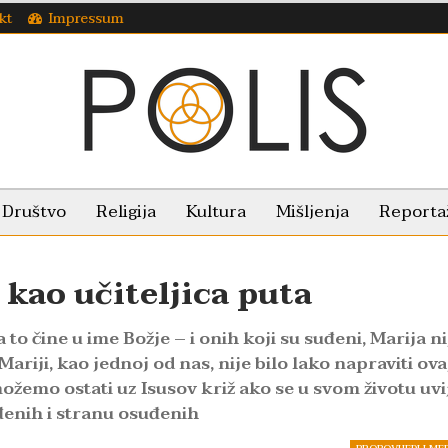
kt
Impressum
Društvo
Religija
Kultura
Mišljenja
Reporta
 kao učiteljica puta
to čine u ime Božje – i onih koji su suđeni, Marija ni
Mariji, kao jednoj od nas, nije bilo lako napraviti ova
možemo ostati uz Isusov križ ako se u svom životu uv
đenih i stranu osuđenih