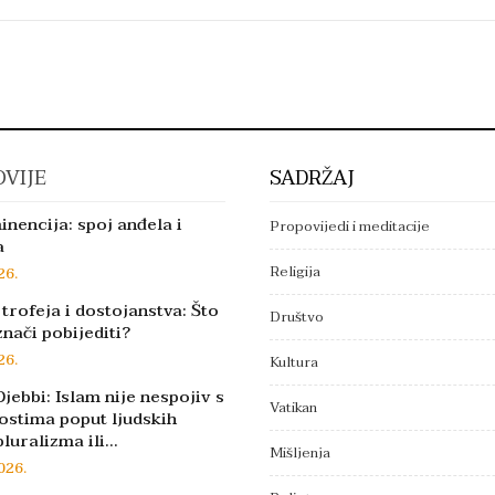
VIJE
SADRŽAJ
inencija: spoj anđela i
Propovijedi i meditacije
a
Religija
26.
trofeja i dostojanstva: Što
Društvo
znači pobijediti?
26.
Kultura
jebbi: Islam nije nespojiv s
Vatikan
ostima poput ljudskih
pluralizma ili…
Mišljenja
026.