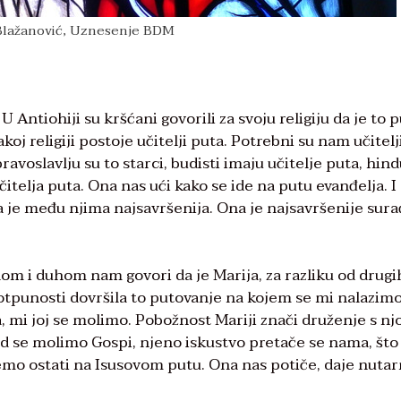
Blažanović, Uznesenje BDM
U Antiohiji su kršćani govorili za svoju religiju da je to p
akoj religiji postoje učitelji puta. Potrebni su nam učitelji
pravoslavlju su to starci, budisti imaju učitelje puta, hind
itelja puta. Ona nas ući kako se ide na putu evanđelja. I 
rija je među njima najsavršenija. Ona je najsavršenije sura
lom i duhom nam govori da je Marija, za razliku od drugi
 potpunosti dovršila to putovanje na kojem se mi nalazimo
 mi joj se molimo. Pobožnost Mariji znači druženje s nj
d se molimo Gospi, njeno iskustvo pretače se nama, št
o ostati na Isusovom putu. Ona nas potiče, daje nutar