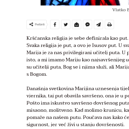
Vlatko 
Podijeli
Kršćanska religija je sebe definirala kao put. 
Svaka religija je put, a ovo je Isusov put. U sv
Marija je za nas privilegirani učitelj puta. U 
isto, a mi imamo Mariju kao najsavršenijeg uč
su učitelji puta, Bog se i njima služi, ali Ma
s Bogom.
Današnja svetkovina Marijina uznesenja tije
vjernika, taj put obavila savršeno, ona je u
Pošto ima iskustvo savršeno dovršenog puta,
misaono, molitveno. Kad molimo krunicu, ka
pomaže na našem putu. Poučava nas kako ćem
sigurnost, jer već živi u stanju dovršenosti.