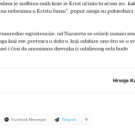
lava je sudbina onih koje je Krist učinio braćom jer, ka
e na nebesima u Kristu Isusu”, poput njega su pobjednici
zvanredne egzistencije: od Nazareta se uvijek usmjerava
a koji sve pretvara u dobro, koji odabire ono što se u sv
avi i čini da anonimna djevojka iz udaljenog sela bude
Hrvoje K
Facebook Messenger
Telegram