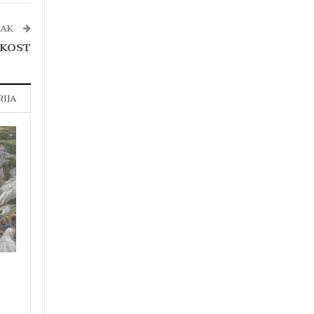
NAK
AKOST
RIJA