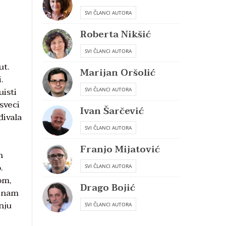
SVI ČLANCI AUTORA
Roberta Nikšić
SVI ČLANCI AUTORA
ut.
Marijan Oršolić
.
uisti
SVI ČLANCI AUTORA
sveci
Ivan Šarčević
đivala
SVI ČLANCI AUTORA
Franjo Mijatović
h
.
SVI ČLANCI AUTORA
om,
Drago Bojić
o nam
nju
SVI ČLANCI AUTORA