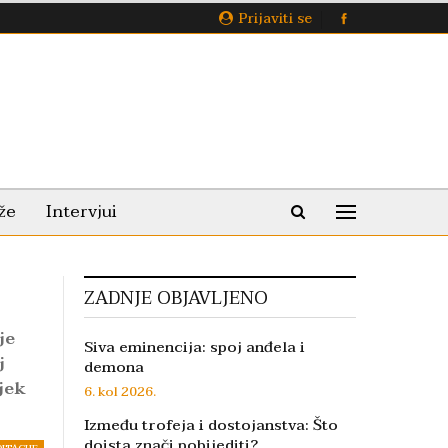
Prijaviti se
že
Intervjui
ZADNJE OBJAVLJENO
je
Siva eminencija: spoj anđela i
j
demona
ijek
6. kol 2026.
Između trofeja i dostojanstva: Što
doista znači pobijediti?