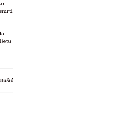
ko
 smrti
la
ijetu
atušić