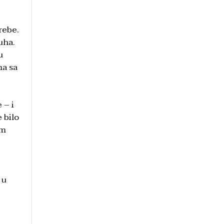
rebe.
uha.
u
ma sa
 – i
e bilo
om
 u