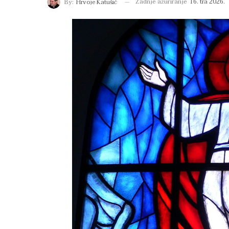
Zadnje ažuriranje
16. tra 2026.
By:
Hrvoje Katušić