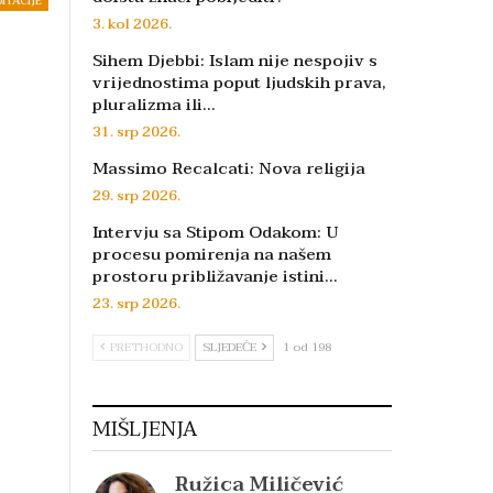
DITACIJE
3. kol 2026.
Sihem Djebbi: Islam nije nespojiv s
vrijednostima poput ljudskih prava,
pluralizma ili…
31. srp 2026.
Massimo Recalcati: Nova religija
29. srp 2026.
Intervju sa Stipom Odakom: U
procesu pomirenja na našem
prostoru približavanje istini…
23. srp 2026.
PRETHODNO
SLJEDEĆE
1 od 198
MIŠLJENJA
Ružica Miličević