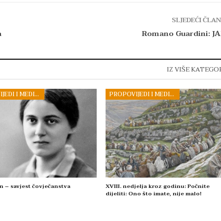
SLJEDEĆI ČLA
a
Romano Guardini: J
IZ VIŠE KATEGO
PROPOVIJEDI I MEDITACIJE
PROPOVIJEDI I MEDITACIJE
n – savjest čovječanstva
XVIII. nedjelja kroz godinu: Počnite
dijeliti: Ono što imate, nije malo!