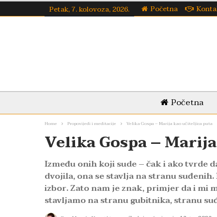
Početna
Konta
Petak, 7. kolovoza, 2026.
Početna
Home
Propovijedi i meditacije
Velika Gospa – Marija kao učiteljica puta
Velika Gospa – Marija
Između onih koji sude – čak i ako tvrde da 
dvojila, ona se stavlja na stranu suđenih. 
izbor. Zato nam je znak, primjer da i mi 
stavljamo na stranu gubitnika, stranu su