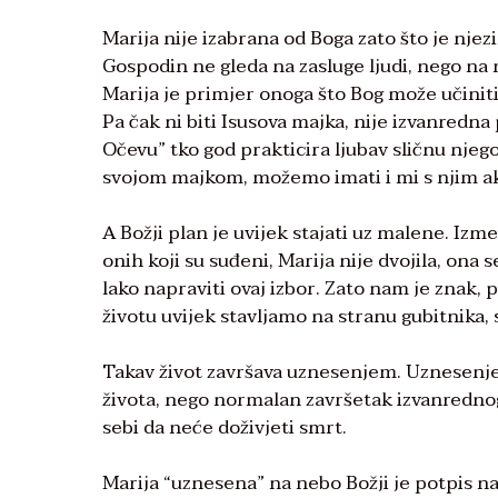
Marija nije izabrana od Boga zato što je nje
Gospodin ne gleda na zasluge ljudi, nego na
Marija je primjer onoga što Bog može učinit
Pa čak ni biti Isusova majka, nije izvanredna 
Očevu” tko god prakticira ljubav sličnu njeg
svojom majkom, možemo imati i mi s njim ak
A Božji plan je uvijek stajati uz malene. Izme
onih koji su suđeni, Marija nije dvojila, ona s
lako napraviti ovaj izbor. Zato nam je znak,
životu uvijek stavljamo na stranu gubitnika,
Takav život završava uznesenjem. Uznesenje
života, nego normalan završetak izvanrednog ž
sebi da neće doživjeti smrt.
Marija “uznesena” na nebo Božji je potpis na 