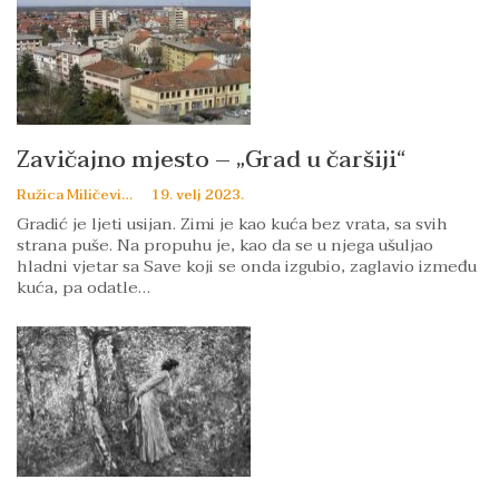
Zavičajno mjesto – „Grad u čaršiji“
Ružica Miličević
19. velj 2023.
Gradić je ljeti usijan. Zimi je kao kuća bez vrata, sa svih
strana puše. Na propuhu je, kao da se u njega ušuljao
hladni vjetar sa Save koji se onda izgubio, zaglavio između
kuća, pa odatle…