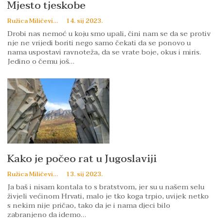
Mjesto tjeskobe
Ružica Miličević
14. sij 2023.
Drobi nas nemoć u koju smo upali, čini nam se da se protiv
nje ne vrijedi boriti nego samo čekati da se ponovo u
nama uspostavi ravnoteža, da se vrate boje, okus i miris.
Jedino o čemu još…
Kako je počeo rat u Jugoslaviji
Ružica Miličević
13. sij 2023.
Ja baš i nisam kontala to s bratstvom, jer su u našem selu
živjeli većinom Hrvati, malo je tko koga trpio, uvijek netko
s nekim nije pričao, tako da je i nama djeci bilo
zabranjeno da idemo…