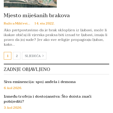
Mjesto miješanih brakova
Ružica Miličević
14. stu 2022.
Ako pretpostavimo da je brak sklopljen iz ljubavi, može li
ikakav običaj ili vjerska praksa biti iznad te ljubavi, imaju li
pravo da joj sude? Jer ako sve religije propagiraju ljubav,
kako…
1
2
SLJEDEĆA
ZADNJE OBJAVLJENO
Siva eminencija: spoj anđela i demona
6. kol 2026.
Između trofeja i dostojanstva: Što doista znači
pobijediti?
3. kol 2026.