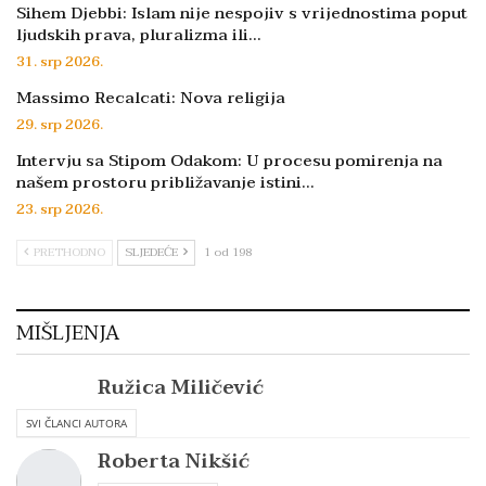
Sihem Djebbi: Islam nije nespojiv s vrijednostima poput
ljudskih prava, pluralizma ili…
31. srp 2026.
Massimo Recalcati: Nova religija
29. srp 2026.
Intervju sa Stipom Odakom: U procesu pomirenja na
našem prostoru približavanje istini…
23. srp 2026.
PRETHODNO
SLJEDEĆE
1 od 198
MIŠLJENJA
Ružica Miličević
SVI ČLANCI AUTORA
Roberta Nikšić