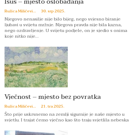
Isus – mjesto oslobađanja
Ružica Miličević
30. srp 2025.
Njegovo nenasilje nije bilo bijeg, nego svjesno biranje
ljubavi u svijetu mržnje. Njegova pravda nije bila kazna,
nego ozdravljenje. U svijetu podjele, on je sjedio s onima
koje nitko nije…
Vječnost – mjesto bez povratka
Ružica Miličević
21. tra 2025.
Što prije uskrsnemo na zemlji sigurnije je naše mjesto u
svjetlu. I trajat ćemo vječno kao što traju svjetlila nebeska