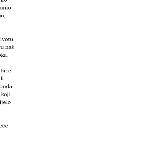
znamo
ju,
životu
cu naš
oka.
ebice
li
 onda
 koji
ijelo
neće