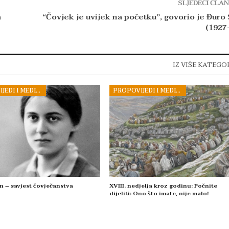
SLJEDEĆI ČLA
a
“Čovjek je uvijek na početku”, govorio je Đuro
(1927
IZ VIŠE KATEGO
PROPOVIJEDI I MEDITACIJE
PROPOVIJEDI I MEDITACIJE
n – savjest čovječanstva
XVIII. nedjelja kroz godinu: Počnite
dijeliti: Ono što imate, nije malo!