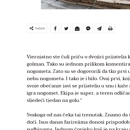
Podijeli
Vjerojatno ste čuli priču o dvojici prijatelja
golman. Tako su jednom prilikom komentirali 
nogometa. Zato su se dogovorili da tko prvi 
nebu nogometa. I tako je i bilo. Ovaj prvi, ko
svoje obećanje javi se prijatelju u snu i kaže
igra nogomet. Ekipa je super, a teren odličan. 
sljedeći tjedan na golu.“
Svakoga od nas čeka taj trenutak. Znamo da s
doći. Isus danas farizejima donosi prispodob
sudbinama. Jednom čovjeku koji je na kraju