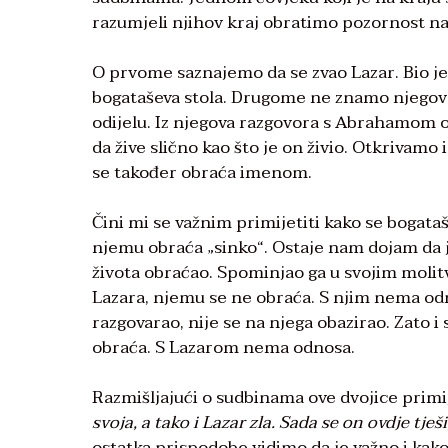
razumjeli njihov kraj obratimo pozornost na
O prvome saznajemo da se zvao Lazar. Bio je 
bogataševa stola. Drugome ne znamo njegovo i
odijelu. Iz njegova razgovora s Abrahamom 
da žive slično kao što je on živio. Otkrivam
se također obraća imenom.
Čini mi se važnim primijetiti kako se boga
njemu obraća „sinko“. Ostaje nam dojam da 
života obraćao. Spominjao ga u svojim molit
Lazara, njemu se ne obraća. S njim nema odno
razgovarao, nije se na njega obazirao. Zato 
obraća. S Lazarom nema odnosa.
Razmišljajući o sudbinama ove dvojice prim
svoja, a tako i Lazar zla. Sada se on ovdje tješi
ostatka prispodobe vidimo da je važno i kako