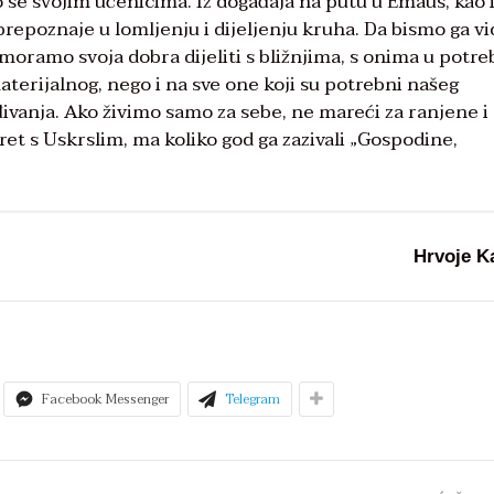
 se svojim učenicima. Iz događaja na putu u Emaus, kao 
repoznaje u lomljenju i dijeljenju kruha. Da bismo ga vid
oramo svoja dobra dijeliti s bližnjima, s onima u potreb
terijalnog, nego i na sve one koji su potrebni našeg
ivanja. Ako živimo samo za sebe, ne mareći za ranjene i
t s Uskrslim, ma koliko god ga zazivali „Gospodine,
Hrvoje K
Facebook Messenger
Telegram