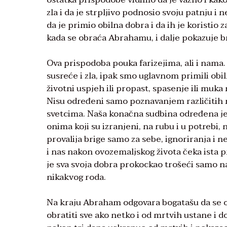
zla i da je strpljivo podnosio svoju patnju i n
da je primio obilna dobra i da ih je koristio z
kada se obraća Abrahamu, i dalje pokazuje br
Ova prispodoba pouka farizejima, ali i nama. 
susreće i zla, ipak smo uglavnom primili ob
životni uspjeh ili propast, spasenje ili mu
Nisu određeni samo poznavanjem različitih m
svetcima. Naša konačna sudbina određena je 
onima koji su izranjeni, na rubu i u potrebi
provalija brige samo za sebe, ignoriranja i ne
i nas nakon ovozemaljskog života čeka ista pr
je sva svoja dobra prokockao trošeći samo na
nikakvog roda.
Na kraju Abraham odgovara bogatašu da se oni
obratiti sve ako netko i od mrtvih ustane i do