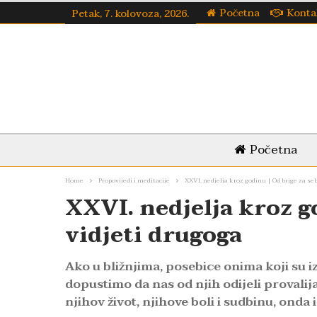
Početna
Konta
Petak, 7. kolovoza, 2026.
Početna
Home
Propovijedi i meditacije
XXVI. nedjelja kroz godinu | Od brige za se
XXVI. nedjelja kroz g
vidjeti drugoga
Ako u bližnjima, posebice onima koji su i
dopustimo da nas od njih odijeli provalija
njihov život, njihove boli i sudbinu, onda