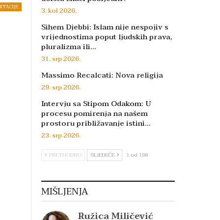
DITACIJE
3. kol 2026.
Sihem Djebbi: Islam nije nespojiv s
vrijednostima poput ljudskih prava,
pluralizma ili…
31. srp 2026.
Massimo Recalcati: Nova religija
29. srp 2026.
Intervju sa Stipom Odakom: U
procesu pomirenja na našem
prostoru približavanje istini…
23. srp 2026.
PRETHODNO
SLJEDEĆE
1 od 198
MIŠLJENJA
Ružica Miličević