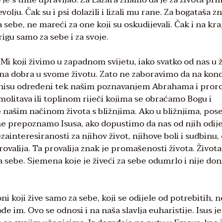
evolju. Čak su i psi dolazili i lizali mu rane. Za bogataša 
a sebe, ne mareći za one koji su oskudijevali. Čak i na kra
igu samo za sebe i za svoje.
Mi koji živimo u zapadnom svijetu, iako svatko od nas u 
ilna dobra u svome životu. Zato ne zaboravimo da na kon
ka nisu određeni tek našim poznavanjem Abrahama i pror
olitava ili toplinom riječi kojima se obraćamo Bogu i
našim načinom života s bližnjima. Ako u bližnjima, pos
, ne prepoznamo Isusa, ako dopustimo da nas od njih odije
zainteresiranosti za njihov život, njihove boli i sudbinu,
ovalija. Ta provalija znak je promašenosti života. Života
 sebe. Sjemena koje je živeći za sebe odumrlo i nije don
 koji žive samo za sebe, koji se odijele od potrebitih, 
đe im. Ovo se odnosi i na naša slavlja euharistije. Isus je