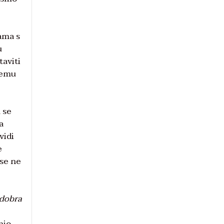
ama s
u
aviti
ojemu
 se
a
vidi
e
 se ne
 dobra
z
mio