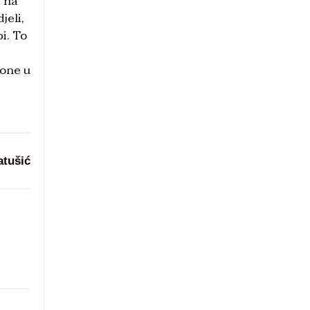
i na
jeli,
i. To
 one u
atušić