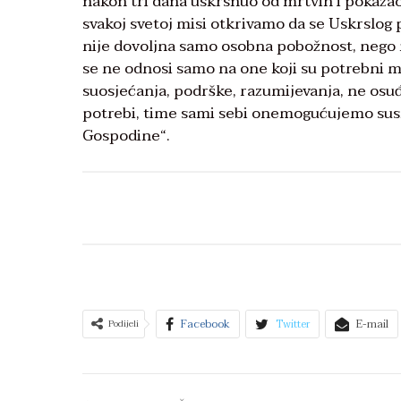
nakon tri dana uskrsnuo od mrtvih i pokazao
svakoj svetoj misi otkrivamo da se Uskrslog p
nije dovoljna samo osobna pobožnost, nego m
se ne odnosi samo na one koji su potrebni ma
suosjećanja, podrške, razumijevanja, ne osuđ
potrebi, time sami sebi onemogućujemo susre
Gospodine“.
Facebook
Twitter
E-mail
Podijeli