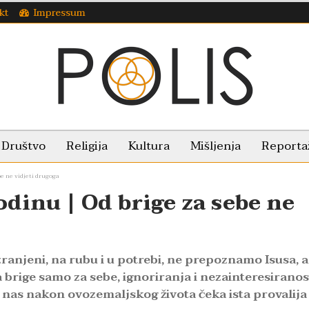
kt
Impressum
Društvo
Religija
Kultura
Mišljenja
Reporta
be ne vidjeti drugoga
odinu | Od brige za sebe ne
zranjeni, na rubu i u potrebi, ne prepoznamo Isusa, 
 brige samo za sebe, ignoriranja i nezainteresiranos
 i nas nakon ovozemaljskog života čeka ista provalija