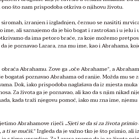
 ono što nam prispodoba otkriva o njihovu životu.
siromah, izranjen i izgladnjen, čeznuo se nasititi mrvic
me, ali saznajemo da je bio bogat i rastrošan i u jelu i 
otkrivamo da ima petoro braće, za koje možemo pretpost
o i da je poznavao Lazara, zna mu ime, kao i Abrahama, k
taš obraća Abrahamu. Zove ga „oče Abrahame“, a Abraham
je bogataš poznavao Abrahama od ranije. Možda mu se z
vama. Dok, iako prispodoba naglašava da iz mjesta muka 
sa. Za života ga je poznavao, ali kao da s njim nikad nij
i sada, kada traži njegovu pomoć, iako mu zna ime, njemu
ijetimo Abrahamove riječi „
Sjeti se da si za života primio
, a ti se mučiš.
“ Izgleda da je važno tko je što primio, ali i
 je s time upravljao. Za Lazara znamo da je za života pri