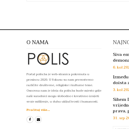
O NAMA
NAJNO
Siva em
demon
6. kol 20
Portal polis.ba je web-stranica pokrenuta u
Između 
prosincu 2020. U fokusu su nam prvenstveno
doista 
različite društvene, religijske i kulturne teme.
3. kol 20
Osnovna nam je ideja da polis.ba bude mjesto gdje
naši suradnici mogu slobodno i kreativno iznijeti
Sihem D
svoje mišljenje, u duhu uključivosti i humanosti.
vrijedn
prava, 
Pročitaj više...
31. srp 2