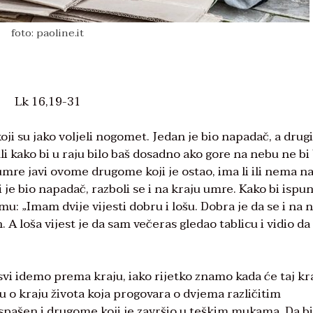
foto: paoline.it
Lk 16,19-31
 koji su jako voljeli nogomet. Jedan je bio napadač, a drugi
kako bi u raju bilo baš dosadno ako gore na nebu ne bi 
umre javi ovome drugome koji je ostao, ima li ili nema n
ji je bio napadač, razboli se i na kraju umre. Kako bi ispu
 mu: „Imam dvije vijesti dobru i lošu. Dobra je da se i na 
A loša vijest je da sam večeras gledao tablicu i vidio da s
vi idemo prema kraju, iako rijetko znamo kada će taj kr
u o kraju života koja progovara o dvjema različitim
 spašen i drugome koji je završio u teškim mukama. Da 