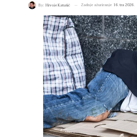
Zadnje ažuriranje
16. tra 2026.
By:
Hrvoje Katušić