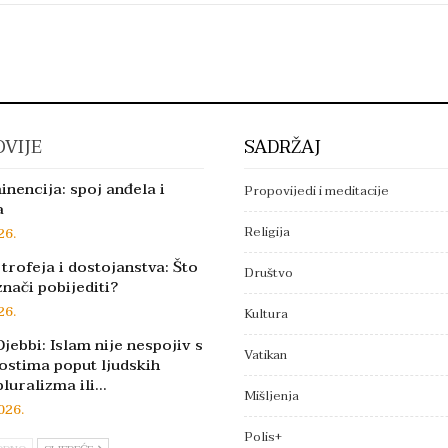
VIJE
SADRŽAJ
inencija: spoj anđela i
Propovijedi i meditacije
a
Religija
26.
trofeja i dostojanstva: Što
Društvo
znači pobijediti?
26.
Kultura
jebbi: Islam nije nespojiv s
Vatikan
ostima poput ljudskih
pluralizma ili…
Mišljenja
026.
Polis+