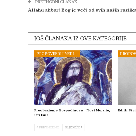
PRETHODNI ČLANAK
Allahu akbar! Bog je veći od svih naših razlik
JOŠ ČLANAKA IZ OVE KATEGORIJE
PROPOVIJEDI I MEDITACIJE
Preobraženje Gospodinovo | Novi Mojsije,
Edith Stei
isti Isus
PRETHODNO
SLJEDEĆE