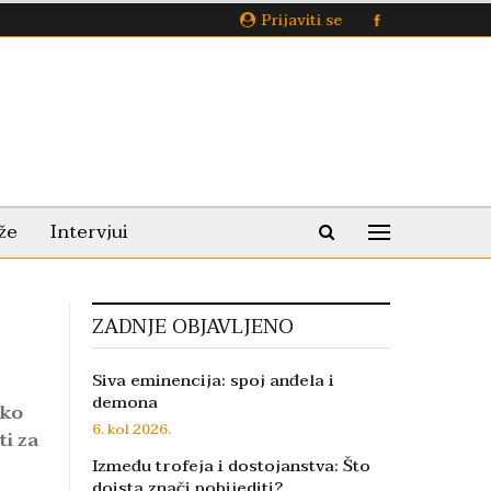
Prijaviti se
že
Intervjui
ZADNJE OBJAVLJENO
Siva eminencija: spoj anđela i
demona
ako
6. kol 2026.
ti za
Između trofeja i dostojanstva: Što
doista znači pobijediti?