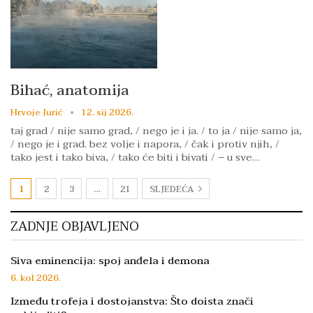
Bihać, anatomija
Hrvoje Jurić
12. sij 2026.
taj grad / nije samo grad, / nego je i ja. / to ja / nije samo ja,
/ nego je i grad. bez volje i napora, / čak i protiv njih, /
tako jest i tako biva, / tako će biti i bivati / – u sve…
1
2
3
…
21
SLJEDEĆA
ZADNJE OBJAVLJENO
Siva eminencija: spoj anđela i demona
6. kol 2026.
Između trofeja i dostojanstva: Što doista znači