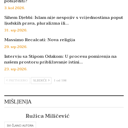
pobijediti?
3. kol 2026.
Sihem Djebbi: Islam nije nespojiv s vrijednostima poput
ljudskih prava, pluralizma ili…
31. srp 2026.
Massimo Recalcati: Nova religija
29. srp 2026.
Intervju sa Stipom Odakom: U procesu pomirenja na
našem prostoru približavanje istini…
23. srp 2026.
PRETHODNO
SLJEDEĆE
1 od 198
MIŠLJENJA
Ružica Miličević
SVI ČLANCI AUTORA