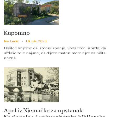
Kupomno
Ivo Lučić
16. ožu 2026.
Došloe vrijeme da, štoeni zborijo, voda teče usbrdo, da
užđaše tele najune, da dijete materi more rijet da ništa
nezna
Apel iz Njemačke za opstanak