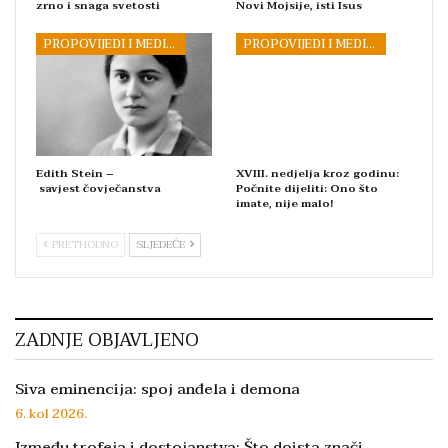
zrno i snaga svetosti
Novi Mojsije, isti Isus
PROPOVIJEDI I MEDITACIJE
PROPOVIJEDI I MEDITACIJE
Edith Stein –
XVIII. nedjelja kroz godinu:
savjest čovječanstva
Počnite dijeliti: Ono što
imate, nije malo!
PRETHODNO
SLJEDEĆE
ZADNJE OBJAVLJENO
Siva eminencija: spoj anđela i demona
6. kol 2026.
Između trofeja i dostojanstva: Što doista znači