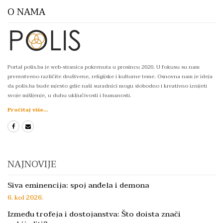
O NAMA
Portal polis.ba je web-stranica pokrenuta u prosincu 2020. U fokusu su nam
prvenstveno različite društvene, religijske i kulturne teme. Osnovna nam je ideja
da polis.ba bude mjesto gdje naši suradnici mogu slobodno i kreativno iznijeti
svoje mišljenje, u duhu uključivosti i humanosti.
Pročitaj više...
NAJNOVIJE
Siva eminencija: spoj anđela i demona
6. kol 2026.
Između trofeja i dostojanstva: Što doista znači