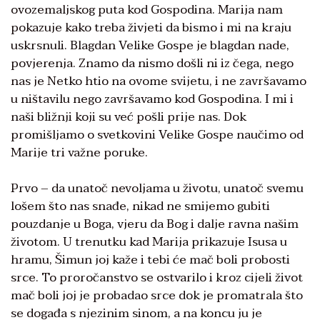
ovozemaljskog puta kod Gospodina. Marija nam
pokazuje kako treba živjeti da bismo i mi na kraju
uskrsnuli. Blagdan Velike Gospe je blagdan nade,
povjerenja. Znamo da nismo došli ni iz čega, nego
nas je Netko htio na ovome svijetu, i ne završavamo
u ništavilu nego završavamo kod Gospodina. I mi i
naši bližnji koji su već pošli prije nas. Dok
promišljamo o svetkovini Velike Gospe naučimo od
Marije tri važne poruke.
Prvo – da unatoč nevoljama u životu, unatoč svemu
lošem što nas snađe, nikad ne smijemo gubiti
pouzdanje u Boga, vjeru da Bog i dalje ravna našim
životom. U trenutku kad Marija prikazuje Isusa u
hramu, Šimun joj kaže i tebi će mač boli probosti
srce. To proročanstvo se ostvarilo i kroz cijeli život
mač boli joj je probadao srce dok je promatrala što
se događa s njezinim sinom, a na koncu ju je