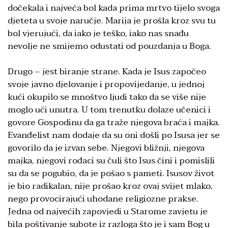
dočekala i najveća bol kada prima mrtvo tijelo svoga
djeteta u svoje naručje. Marija je prošla kroz svu tu
bol vjerujući, da iako je teško, iako nas snađu
nevolje ne smijemo odustati od pouzdanja u Boga.
Drugo – jest biranje strane. Kada je Isus započeo
svoje javno djelovanje i propovijedanje, u jednoj
kući okupilo se mnoštvo ljudi tako da se više nije
moglo ući unutra. U tom trenutku dolaze učenici i
govore Gospodinu da ga traže njegova braća i majka.
Evanđelist nam dodaje da su oni došli po Isusa jer se
govorilo da je izvan sebe. Njegovi bližnji, njegova
majka, njegovi rođaci su čuli što Isus čini i pomislili
su da se pogubio, da je pošao s pameti. Isusov život
je bio radikalan, nije prošao kroz ovaj svijet mlako,
nego provocirajući uhodane religiozne prakse.
Jedna od najvećih zapovjedi u Starome zavjetu je
bila poštivanje subote iz razloga što je i sam Bog u