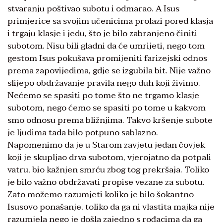
stvaranju poštivao subotu i odmarao. A Isus
primjerice sa svojim učenicima prolazi pored klasja
i trgaju klasje i jedu, što je bilo zabranjeno činiti
subotom. Nisu bili gladni da će umrijeti, nego tom
gestom Isus pokušava promijeniti farizejski odnos
prema zapovijedima, gdje se izgubila bit. Nije važno
slijepo obdržavanje pravila nego duh koji živimo.
Nećemo se spasiti po tome što ne trgamo klasje
subotom, nego ćemo se spasiti po tome u kakvom
smo odnosu prema bližnjima. Takvo kršenje subote
je ljudima tada bilo potpuno sablazno.
Napomenimo da je u Starom zavjetu jedan čovjek
koji je skupljao drva subotom, vjerojatno da potpali
vatru, bio kažnjen smrću zbog tog prekršaja. Toliko
je bilo važno obdržavati propise vezane za subotu.
Zato možemo razumjeti koliko je bilo šokantno
Isusovo ponašanje, toliko da ga ni vlastita majka nije
razumjela nego je došla zajedno s rođacima da ga