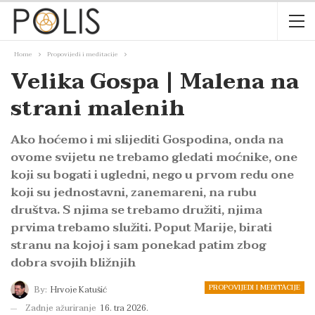
Home
Propovijedi i meditacije
Velika Gospa | Malena na
strani malenih
Ako hoćemo i mi slijediti Gospodina, onda na
ovome svijetu ne trebamo gledati moćnike, one
koji su bogati i ugledni, nego u prvom redu one
koji su jednostavni, zanemareni, na rubu
društva. S njima se trebamo družiti, njima
prvima trebamo služiti. Poput Marije, birati
stranu na kojoj i sam ponekad patim zbog
dobra svojih bližnjih
PROPOVIJEDI I MEDITACIJE
By:
Hrvoje Katušić
Zadnje ažuriranje
16. tra 2026.