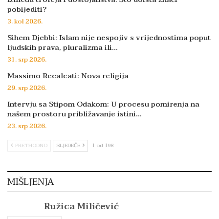
pobijediti?
3. kol 2026.
Sihem Djebbi: Islam nije nespojiv s vrijednostima poput
ljudskih prava, pluralizma ili…
31. srp 2026.
Massimo Recalcati: Nova religija
29. srp 2026.
Intervju sa Stipom Odakom: U procesu pomirenja na
našem prostoru približavanje istini…
23. srp 2026.
PRETHODNO
SLJEDEĆE
1 od 198
MIŠLJENJA
Ružica Miličević