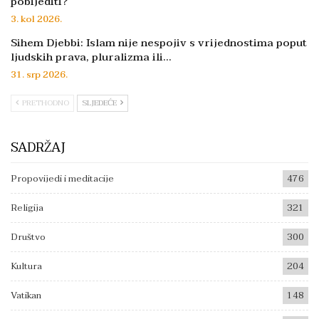
pobijediti?
3. kol 2026.
Sihem Djebbi: Islam nije nespojiv s vrijednostima poput
ljudskih prava, pluralizma ili…
31. srp 2026.
PRETHODNO
SLJEDEĆE
SADRŽAJ
Propovijedi i meditacije
476
Religija
321
Društvo
300
Kultura
204
Vatikan
148