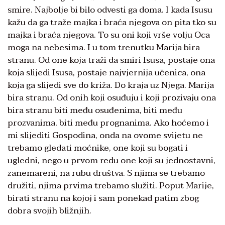
smire. Najbolje bi bilo odvesti ga doma. I kada Isusu
kažu da ga traže majka i braća njegova on pita tko su
majka i braća njegova. To su oni koji vrše volju Oca
moga na nebesima. I u tom trenutku Marija bira
stranu. Od one koja traži da smiri Isusa, postaje ona
koja slijedi Isusa, postaje najvjernija učenica, ona
koja ga slijedi sve do križa. Do kraja uz Njega. Marija
bira stranu. Od onih koji osuđuju i koji prozivaju ona
bira stranu biti među osuđenima, biti među
prozvanima, biti među prognanima. Ako hoćemo i
mi slijediti Gospodina, onda na ovome svijetu ne
trebamo gledati moćnike, one koji su bogati i
ugledni, nego u prvom redu one koji su jednostavni,
zanemareni, na rubu društva. S njima se trebamo
družiti, njima prvima trebamo služiti. Poput Marije,
birati stranu na kojoj i sam ponekad patim zbog
dobra svojih bližnjih.