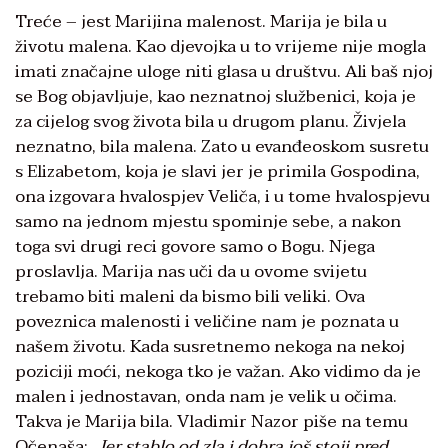
Treće – jest Marijina malenost. Marija je bila u
životu malena. Kao djevojka u to vrijeme nije mogla
imati značajne uloge niti glasa u društvu. Ali baš njoj
se Bog objavljuje, kao neznatnoj službenici, koja je
za cijelog svog života bila u drugom planu. Živjela
neznatno, bila malena. Zato u evanđeoskom susretu
s Elizabetom, koja je slavi jer je primila Gospodina,
ona izgovara hvalospjev Veliča, i u tome hvalospjevu
samo na jednom mjestu spominje sebe, a nakon
toga svi drugi reci govore samo o Bogu. Njega
proslavlja. Marija nas uči da u ovome svijetu
trebamo biti maleni da bismo bili veliki. Ova
poveznica malenosti i veličine nam je poznata u
našem životu. Kada susretnemo nekoga na nekoj
poziciji moći, nekoga tko je važan. Ako vidimo da je
malen i jednostavan, onda nam je velik u očima.
Takva je Marija bila. Vladimir Nazor piše na temu
Očenaša: „
Jer stablo od zla i dobra još stoji pred