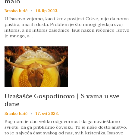
malo
Branko Jurić
16. lip 2023.
U Isusovo vrijeme, kao i kroz povijest Crkve, nije da nema
pastira, ima ih dosta. Problem je što mnogi gledaju svoj
interes, a ne interes zajednice. Isus nakon rečenice „žetve
je mnogo, a…
Uzašašće Gospodinovo | S vama u sve
dane
Branko Jurić
17. svi 2023.
Bog nam je dao veliku odgovornost da ga naviještamo
svijetu, da ga približimo čovjeku. To je naše dostojanstvo,
to je najveća čast svakog od nas, svih krštenika. Isusove