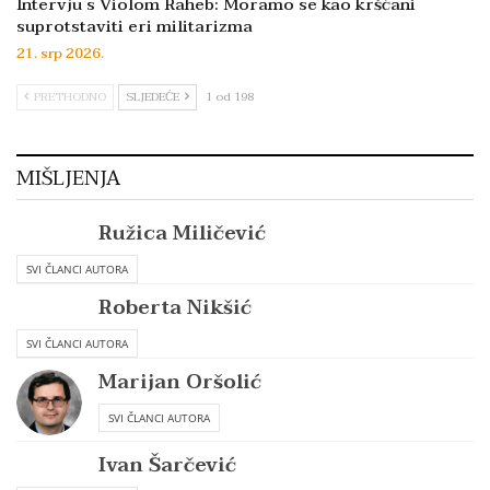
Intervju s Violom Raheb: Moramo se kao kršćani
suprotstaviti eri militarizma
21. srp 2026.
PRETHODNO
SLJEDEĆE
1 od 198
MIŠLJENJA
Ružica Miličević
SVI ČLANCI AUTORA
Roberta Nikšić
SVI ČLANCI AUTORA
Marijan Oršolić
SVI ČLANCI AUTORA
Ivan Šarčević