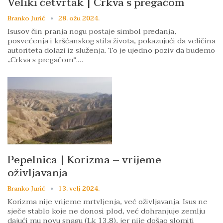
Veliki četvrtak | Crkva s pregačom
Branko Jurić
28. ožu 2024.
Isusov čin pranja nogu postaje simbol predanja,
posvećenja i kršćanskog stila života, pokazujući da veličina
autoriteta dolazi iz služenja. To je ujedno poziv da budemo
„Crkva s pregačom“.…
Pepelnica | Korizma – vrijeme
oživljavanja
Branko Jurić
13. velj 2024.
Korizma nije vrijeme mrtvljenja, već oživljavanja. Isus ne
sječe stablo koje ne donosi plod, već dohranjuje zemlju
dajući mu novu snagu (Lk 13,8), jer nije došao slomiti