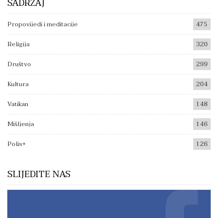
SADRŽAJ
Propovijedi i meditacije
475
Religija
320
Društvo
299
Kultura
204
Vatikan
148
Mišljenja
146
Polis+
126
SLIJEDITE NAS