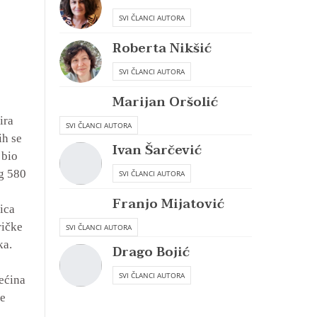
SVI ČLANCI AUTORA
Roberta Nikšić
SVI ČLANCI AUTORA
Marijan Oršolić
ira
SVI ČLANCI AUTORA
ih se
Ivan Šarčević
 bio
ug 580
SVI ČLANCI AUTORA
Franjo Mijatović
ica
ričke
SVI ČLANCI AUTORA
ka.
Drago Bojić
SVI ČLANCI AUTORA
Većina
se