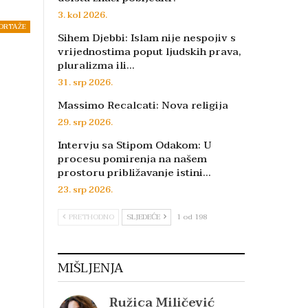
3. kol 2026.
ORTAŽE
Sihem Djebbi: Islam nije nespojiv s
vrijednostima poput ljudskih prava,
pluralizma ili…
31. srp 2026.
Massimo Recalcati: Nova religija
29. srp 2026.
Intervju sa Stipom Odakom: U
procesu pomirenja na našem
prostoru približavanje istini…
23. srp 2026.
PRETHODNO
SLJEDEĆE
1 od 198
MIŠLJENJA
Ružica Miličević