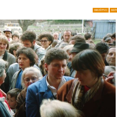
DRUŠTVO
REP