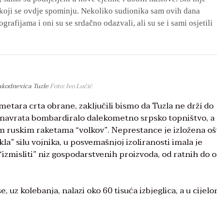
ma koji se ovdje spominju. Nekoliko sudionika sam ovih dana
grafijama i oni su se srdačno odazvali, ali su se i sami osjetili
akodnevica Tuzle
Foto: Ivo Lučić
metara crta obrane, zaključili bismo da Tuzla ne drží do
e navrata bombardiralo dalekometno srpsko topništvo, a
nim ruskim raketama “volkov”. Neprestance je izložena oš
la” silu vojnika, u posvemašnjoj izoliranosti imala je
 “izmisliti” niz gospodarstvenih proizvoda, od ratnih do 
 uz kolebanja, nalazi oko 60 tisuća izbjeglica, a u cijel