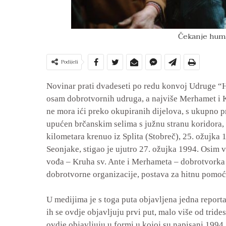
Čekanje hum
Podijeli
Novinar prati dvadeseti po redu konvoj Udruge “H
osam dobrotvornih udruga, a najviše Merhamet i Kr
ne mora ići preko okupiranih dijelova, s ukupno p
upućen brčanskim selima s južnu stranu koridora, 
kilometara krenuo iz Splita (Stobreč), 25. ožujka 
Seonjake, stigao je ujutro 27. ožujka 1994. Osim v
vođa – Kruha sv. Ante i Merhameta – dobrotvorka 
dobrotvorne organizacije, postava za hitnu pomoć, 
U medijima je s toga puta objavljena jedna reporta
ih se ovdje objavljuju prvi put, malo više od trid
ovdje objavljuju u formi u kojoj su napisani 1994.,