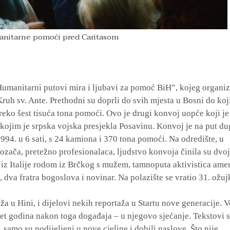
anitarne pomoći pred Caritasom
umanitarni putovi mira i ljubavi za pomoć BiH”, kojeg organiz
uh sv. Ante. Prethodni su doprli do svih mjesta u Bosni do koj
reko šest tisuća tona pomoći. Ovo je drugi konvoj uopće koji je
kojim je srpska vojska presjekla Posavinu. Konvoj je na put d
1994. u 6 sati, s 24 kamiona i 370 tona pomoći. Na odredište, u
ozača, pretežno profesionalaca, ljudstvo konvoja činila su dvoj
iz Italije rodom iz Brčkog s mužem, tamnoputa aktivistica ame
dva fratra bogoslova i novinar. Na polazište se vratio 31. ožuj
ža u Hini, i dijelovi nekih reportaža u Startu nove generacije. 
eset godina nakon toga događaja – u njegovo sjećanje. Tekstovi 
 samo su podijeljeni u nove cjeline i dobili naslove. Što nije