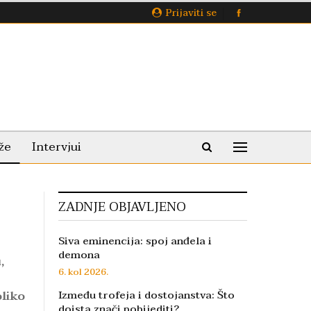
Prijaviti se
že
Intervjui
ZADNJE OBJAVLJENO
Siva eminencija: spoj anđela i
demona
,
6. kol 2026.
oliko
Između trofeja i dostojanstva: Što
doista znači pobijediti?