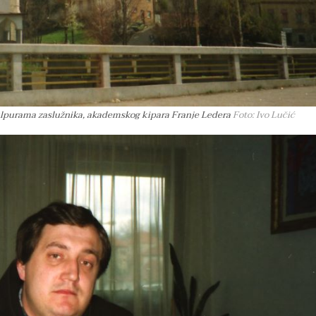
ulpurama zaslužnika, akademskog kipara Franje Ledera
Foto: Ivo Lučić