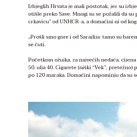
Izbjeglih Hrvata je mali postotak, jer su iz
otišle preko Save. Mnogi su se požalili da su
crkavicu” od UNHCR-a, a domaćini ni od kog
„Prošli smo gore i od Sarajlija: tamo su bar
se čuti.
Početkom ožujka, za najvećih nedaća, cijena
50, ulja 40. Cigarete (niški “Vek”, pretežno) p
po 120 maraka. Domaćini napominju da su se