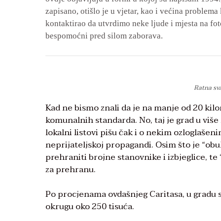
zapisano, otišlo je u vjetar, kao i većina proble
kontaktirao da utvrdimo neke ljude i mjesta na foto
bespomoćni pred silom zaborava.
Ratna sv
Kad ne bismo znali da je na manje od 20 kilo
komunalnih standarda. No, taj je grad u viš
lokalni listovi pišu čak i o nekim ozloglaše
neprijateljskoj propagandi. Osim što je “obuk
prehraniti brojne stanovnike i izbjeglice, te
za prehranu.
Po procjenama ovdašnjeg Caritasa, u gradu se,
okrugu oko 250 tisuća.