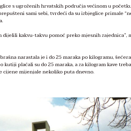
bjeglice s ugroženih hrvatskih područja većinom u početk
 prepušteni sami sebi, tvrdeći da su izbjeglice primale “
a.
em dijelili kakvu-takvu pomoć preko mjesnih zajednica”,
 brašna narastala je i do 25 maraka po kilogramu, šećera
o kutiji plaćali su do 25 maraka, a za kilogram kave trebal
 cijene mijenjale nekoliko puta dnevno.