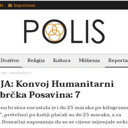
kt
Impressum
Društvo
Religija
Kultura
Mišljenja
Reporta
plit – brčka Posavina: 7
A: Konvoj Humanitarni
 brčka Posavina: 7
ena brašna narastala je i do 25 maraka po kilogramu
”, pretežno) po kutiji plaćali su do 25 maraka, a za
. Domaćini napominju da su se cijene mijenjale nek