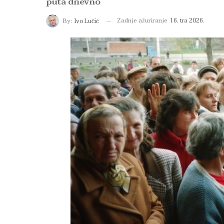
puta dnevno
Zadnje ažuriranje
16. tra 2026.
By:
Ivo Lučić