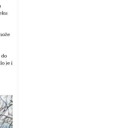
u
neku
 može
 do
o je i