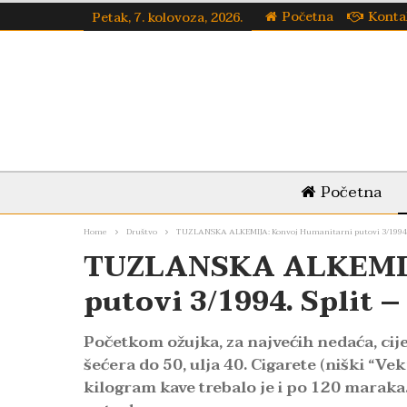
Početna
Konta
Petak, 7. kolovoza, 2026.
Početna
Home
Društvo
TUZLANSKA ALKEMIJA: Konvoj Humanitarni putovi 3/1994. S
TUZLANSKA ALKEMIJ
putovi 3/1994. Split –
Početkom ožujka, za najvećih nedaća, cij
šećera do 50, ulja 40. Cigarete (niški “Vek
kilogram kave trebalo je i po 120 maraka