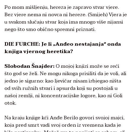
Po mom mišljenju, hereza je zapravo stvar vjere.
Bez vjere nema ni novca ni hereze. (Smijeh) Vjera je
u svakom slučaju stvar koja ima mnogo više nijansi
nego što smo obično spremni priznati.
DIE FURCHE: Je li „Anđeo nestajanja“ onda
knjiga vjernog heretika?
Slobodan Šnajder:
O mojoj knjizi može se reći
što god se želi. Ne mogu nikoga prisiliti da je voli, ali
jedno je sigurno: kao ljevičar nisam izbjegao ništa
od svih ružnih stvari i apsurda koji su postojali u
našoj zemlji, ni koncentracijske logore, kao ni Goli
otok.
Na kraju knjige kći Anđe Berilo govori svojoj majci,
koja pred smrt vadi svoj orden iz vremena kada je