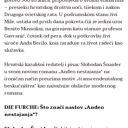
gotovo 500 stranica, pripovijeda o svojim stanarima
– presjeku hrvatskog društva uoči, tijekom i nakon
Drugoga svjetskog rata. U podrumskom stanu živi
Mile, ustaša od prvih dana pokreta čiji je jedini uzor
Benito Mussolini, na gornjem katu stanuje profesor
Gavranić, čovjek od pera, dok u potkrovlju živi
siroče Anđa Berilo, koja zarađuje za život radeći kao
služavka.
Hrvatski kazališni redatelj i pisac Slobodan Šnajder
u svom novom romanu „Anđeo nestajanja“ na
ironičan način preuzima motiv „transcendentalnog
beskućništva“ kao najvažnije obilježje modernog
romana.
DIE FURCHE: Što znači naslov „Anđeo
nestajanja“?