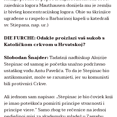
zajednica logora Mauthausen donijela mu je zemlju
iz bivšeg koncentracijskog logora. Obje su škrinjice
ugrađene u raspelo u Barbarinoj kapeli u katedrali
sv. Stjepana, nap. ur.)
DIE FURCHE: Odakle proizlazi vaš sukob s
Katoličkom crkvom u Hrvatskoj?
Slobodan Šnajder:
Tadašnji nadbiskup Alojzije
Stepinac od samog je početka snažno podržavao
ustaškog vođu Antu Pavelića. To da je Stepinac bio
antikomunist, može se razumjeti, jer su komunisti
bili protivnici Crkve.
Ali jednom sam napisao: „Stepinac je bio čovjek koji
je imao poteškoća pomiriti principe stvarnosti i
principe vjere.” Samo zbog te rečenice na jednoj
nedjeljnoj misi za akademsku mladež u Zagrebu