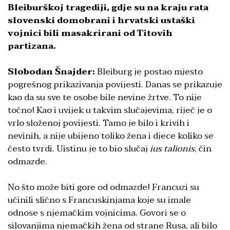
Bleiburškoj tragediji, gdje su na kraju rata
slovenski domobrani i hrvatski ustaški
vojnici bili masakrirani od Titovih
partizana.
Slobodan Šnajder:
Bleiburg je postao mjesto
pogrešnog prikazivanja povijesti. Danas se prikazuje
kao da su sve te osobe bile nevine žrtve. To nije
točno! Kao i uvijek u takvim slučajevima, riječ je o
vrlo složenoj povijesti. Tamo je bilo i krivih i
nevinih, a nije ubijeno toliko žena i djece koliko se
često tvrdi. Uistinu je to bio slučaj
ius talionis
, čin
odmazde.
No što može biti gore od odmazde! Francuzi su
učinili slično s Francuskinjama koje su imale
odnose s njemačkim vojnicima. Govori se o
silovanjima njemačkih žena od strane Rusa, ali bilo