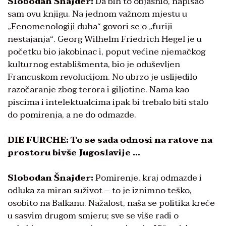
Slobodan Šnajder:
Da bih to objasnio, napisao
sam ovu knjigu. Na jednom važnom mjestu u
„Fenomenologiji duha“ govori se o „furiji
nestajanja“. Georg Wilhelm Friedrich Hegel je u
početku bio jakobinac i, poput većine njemačkog
kulturnog establišmenta, bio je oduševljen
Francuskom revolucijom. No ubrzo je uslijedilo
razočaranje zbog terora i giljotine. Nama kao
piscima i intelektualcima ipak bi trebalo biti stalo
do pomirenja, a ne do odmazde.
DIE FURCHE: To se sada odnosi na ratove na
prostoru bivše Jugoslavije …
Slobodan Šnajder:
Pomirenje, kraj odmazde i
odluka za miran suživot – to je iznimno teško,
osobito na Balkanu. Nažalost, naša se politika kreće
u sasvim drugom smjeru; sve se više radi o