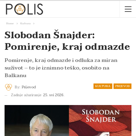
Home
Kultura
Slobodan Šnajder:
Pomirenje, kraj odmazde
Pomirenje, kraj odmazde i odluka za miran
suživot – to je iznimno teško, osobito na
Balkanu
KULTURA
PRIJEVOD
By:
Prijevod
Zadnje ažuriranje
25. svi 2026.