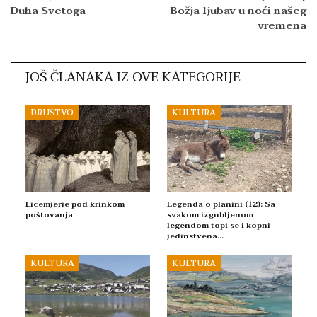
Duha Svetoga
Božja ljubav u noći našeg
vremena
JOŠ ČLANAKA IZ OVE KATEGORIJE
DRUŠTVO
KULTURA
Licemjerje pod krinkom
Legenda o planini (12): Sa
poštovanja
svakom izgubljenom
legendom topi se i kopni
jedinstvena…
KULTURA
KULTURA