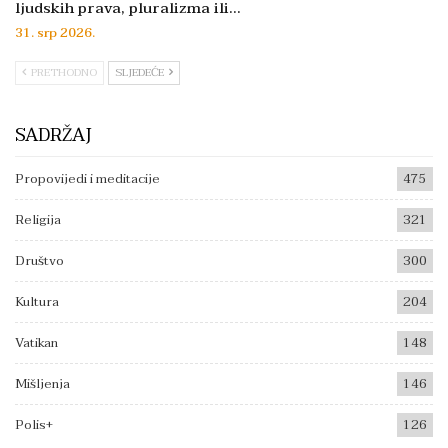
ljudskih prava, pluralizma ili…
31. srp 2026.
PRETHODNO
SLJEDEĆE
SADRŽAJ
Propovijedi i meditacije
475
Religija
321
Društvo
300
Kultura
204
Vatikan
148
Mišljenja
146
Polis+
126