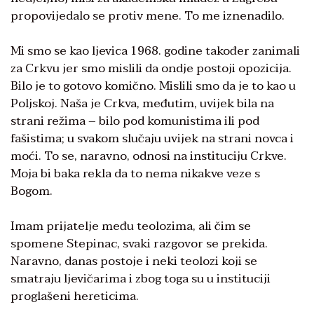
propovijedalo se protiv mene. To me iznenadilo.
Mi smo se kao ljevica 1968. godine također zanimali
za Crkvu jer smo mislili da ondje postoji opozicija.
Bilo je to gotovo komično. Mislili smo da je to kao u
Poljskoj. Naša je Crkva, međutim, uvijek bila na
strani režima – bilo pod komunistima ili pod
fašistima; u svakom slučaju uvijek na strani novca i
moći. To se, naravno, odnosi na instituciju Crkve.
Moja bi baka rekla da to nema nikakve veze s
Bogom.
Imam prijatelje među teolozima, ali čim se
spomene Stepinac, svaki razgovor se prekida.
Naravno, danas postoje i neki teolozi koji se
smatraju ljevičarima i zbog toga su u instituciji
proglašeni hereticima.