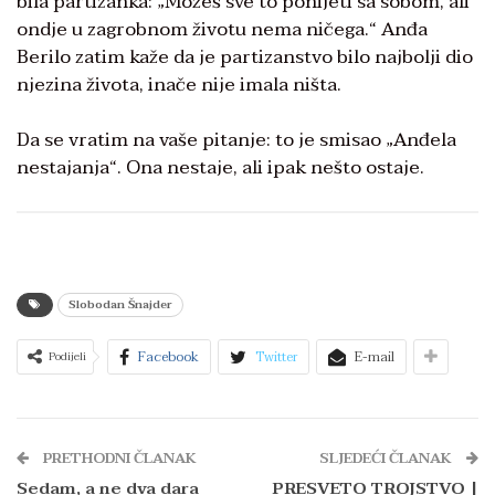
bila partizanka: „Možeš sve to ponijeti sa sobom, ali
ondje u zagrobnom životu nema ničega.“ Anđa
Berilo zatim kaže da je partizanstvo bilo najbolji dio
njezina života, inače nije imala ništa.
Da se vratim na vaše pitanje: to je smisao „Anđela
nestajanja“. Ona nestaje, ali ipak nešto ostaje.
Slobodan Šnajder
Facebook
Twitter
E-mail
Podijeli
PRETHODNI ČLANAK
SLJEDEĆI ČLANAK
Sedam, a ne dva dara
PRESVETO TROJSTVO |