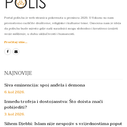
Portal polis.ba je web-stranica pokrenuta u prosincu 2020. U fokusu su nam
prvenstveno različite društvene, religijske i kulturne teme. Osnovna nam je ideja
da polis.ba bude mjesto gdje naši suradnici mogu slobodno i kreativno iznijeti
svoje mišljenje, u duhu uključivosti i humanosti.
Pročitaj više...
NAJNOVIJE
Siva eminencija: spoj anđela i demona
6. kol 2026.
Između trofeja i dostojanstva: Što doista znači
pobijediti?
3. kol 2026.
Sihem Djebbi: Islam nije nespojiv s vrijednostima poput