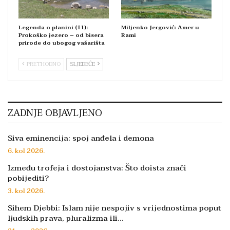
Legenda o planini (11):
Miljenko Jergović: Amer u
Prokoško jezero – od bisera
Rami
prirode do ubogog vašarišta
PRETHODNO
SLJEDEĆE
ZADNJE OBJAVLJENO
Siva eminencija: spoj anđela i demona
6. kol 2026.
Između trofeja i dostojanstva: Što doista znači
pobijediti?
3. kol 2026.
Sihem Djebbi: Islam nije nespojiv s vrijednostima poput
ljudskih prava, pluralizma ili…