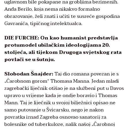
uglavnom bile pokapane na grobljima bezimenih.
Anđa Berilo, koja nema nikakvo formalno
obrazovanje, želi znati i učiti te susreće gospodina
Gavranića, tipičnog intelektualca.
DIE FURCHE: On kao humanist predstavlja
protu
model ubilačkim ideologijama 20.
stoljeća, ali tijekom Drugoga svjetskog rata
povlači se u šutnju.
Slobodan Šnajder:
Taj dio romana povezan je s
„Čarobnom gorom“ Thomasa Manna. Jedan mladi
zagrebački liječnik otišao je na službeni put u Davos
upravo u vrijeme kada je ondje boravio i Thomas
Mann. Taj je liječnik u svojoj bilježnici opisao ne
samo putovanje u Švicarsku, nego je nakon
povratka iznad Zagreba osnovao sanatorij za
bolesnike od tuberkuloze, nalik našoj „Čarobnoj