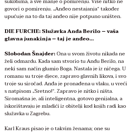
sukobima, a sve manje o pomirenju. Više nitko ne
govori o pomirenju. „Anđeo nestajanja“ također
upućuje na to da taj anđeo nije potpuno uništen.
DIE FURCHE: Služavka Anđa Berilo – vaša
glavna junakinja – taj je anđeo…
Slobodan Šnajder:
Ona u svom životu nikada ne
želi odmazdu. Kada sam stvorio tu Anđu Berilo, na
neki sam način glumio Boga. Nastala je iz ničega. U
romanu su troje djece, zapravo glavnih likova, i svo
troje su siročad. Anđa je pronađena u vlaku, u vreći
s natpisom „Sretno!“. Zapravo je nitko i ništa.
Siromašna je, ali inteligentna, gotovo genijalna, a
iskorištavaju je mladići iz obitelji kod kojih radi kao
služavka u Zagrebu.
Karl Kraus pisao je o takvim ženama; one su