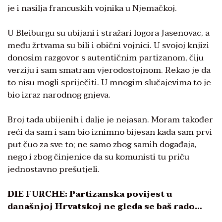
je i nasilja francuskih vojnika u Njemačkoj.
U Bleiburgu su ubijani i stražari logora Jasenovac, a
među žrtvama su bili i obični vojnici. U svojoj knjizi
donosim razgovor s autentičnim partizanom, čiju
verziju i sam smatram vjerodostojnom. Rekao je da
to nisu mogli spriječiti. U mnogim slučajevima to je
bio izraz narodnog gnjeva.
Broj tada ubijenih i dalje je nejasan. Moram također
reći da sam i sam bio iznimno bijesan kada sam prvi
put čuo za sve to; ne samo zbog samih događaja,
nego i zbog činjenice da su komunisti tu priču
jednostavno prešutjeli.
DIE FURCHE: Partizanska povijest u
današnjoj Hrvatskoj ne gleda se baš rado…