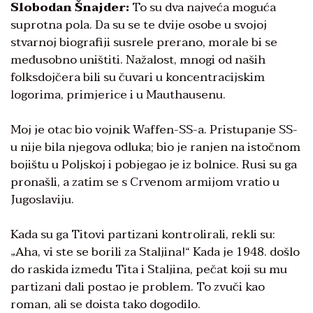
Slobodan Šnajder:
To su dva najveća moguća
suprotna pola. Da su se te dvije osobe u svojoj
stvarnoj biografiji susrele prerano, morale bi se
međusobno uništiti. Nažalost, mnogi od naših
folksdojčera bili su čuvari u koncentracijskim
logorima, primjerice i u Mauthausenu.
Moj je otac bio vojnik Waffen-SS-a. Pristupanje SS-
u nije bila njegova odluka; bio je ranjen na istočnom
bojištu u Poljskoj i pobjegao je iz bolnice. Rusi su ga
pronašli, a zatim se s Crvenom armijom vratio u
Jugoslaviju.
Kada su ga Titovi partizani kontrolirali, rekli su:
„Aha, vi ste se borili za Staljina!“ Kada je 1948. došlo
do raskida između Tita i Staljina, pečat koji su mu
partizani dali postao je problem. To zvuči kao
roman, ali se doista tako dogodilo.