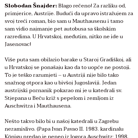
Slobodan Šnajder:
Blago rečeno! Za razliku od,
primjerice, Austrije. Budući da upravo istražujem za
svoj treći roman, bio sam u Mauthausenu i tamo
sam vidio najmanje pet autobusa sa školskim
razredima. U Hrvatskoj, međutim, nitko ne ide u
Jasenovac!
Više puta sam obilazio barake u Staroj Gradiškoj, ali
u Hrvatskoj se ponašaju kao da to uopće ne postoji.
To je teško razumjeti – u Austriji nije bilo tako
snažnog otpora kao u bivšoj Jugoslaviji. Jedan
austrijski poznanik pokazao mi je u katedrali sv.
Stjepana u Beču križ s pepelom i zemljom iz
Auschwitza i Mauthausena.
Nešto takvo bilo bi u našoj katedrali u Zagrebu
nezamislivo. (Papa Ivan Pavao II. 1983. kardinalu
Königu predao je pepeo iz logora Auschwitz; 1998.