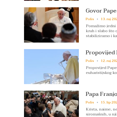
Govor Pape 
Polis
13. ruj 20
Pomažimo jedni 
kruh i slabo što 
stabiliziramo i k
Propovijed 
Polis
12. ruj 20
Propovijed Pape
euharistijskog ko
Papa Franjo
Polis
15. lip 20
Krista, naime, n
siromašnih, u nj