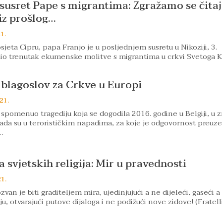
usret Pape s migrantima: Zgražamo se čitaj
iz prošlog…
1.
jeta Cipru, papa Franjo je u posljednjem susretu u Nikoziji, 3.
lio trenutak ekumenske molitve s migrantima u crkvi Svetoga K
 blagoslov za Crkve u Europi
21.
 spomenuo tragediju koja se dogodila 2016. godine u Belgiji, u 
ada su u terorističkim napadima, za koje je odgovornost preuzel
…
a svjetskih religija: Mir u pravednosti
21.
van je biti graditeljem mira, ujedinjujući a ne dijeleći, gaseći a
u, otvarajući putove dijaloga i ne podižući nove zidove! (Fratelli