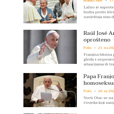
Branko Jurić
17
Lažno je suprots
borba protiv kle
navještaja nisu 
Raúl José A
oprošteno
Polis
21. tra 20
Franjina blizina
gleda s nepovjer
situacijama ili t
Papa Franjo:
homoseksua
Polis
26. sij 20
Sveti Otac se na 
čovjeka koji sanj