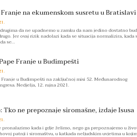
Franje na ekumenskom susretu u Bratislavi
21.
drugima da ne upadnemo u zamku da nam jedino dostatno bu
drugo. Jer ovaj rizik nadolazi kada se situacija normalizira, kada 
ada se…
Pape Franje u Budimpešti
21.
 Franje u Budimpešti na zaključnoj misi 52. Međunarodnog
ngresa. Nedjelja, 12. rujna 2021.
: Tko ne prepoznaje siromašne, izdaje Isusa
21.
e pronalazimo kada i gdje želimo, nego ga prepoznajemo u živo
ihovoj patnji i siromaštvu, u katkada neljudskim uvjetima u koji