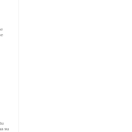
de
se
tu
ma su