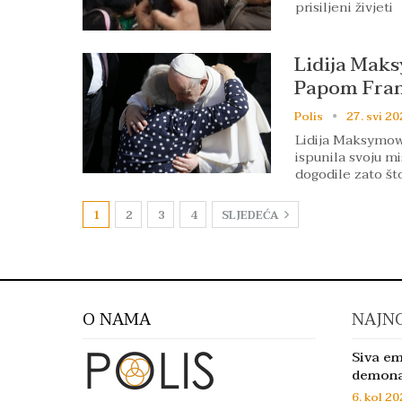
prisiljeni živjeti
Lidija Maksy
Papom Fra
Polis
27. svi 20
Lidija Maksymowi
ispunila svoju mi
dogodile zato št
1
2
3
4
SLJEDEĆA
O NAMA
NAJNO
Siva em
demon
6. kol 20