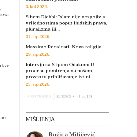
3. kol 2026.
,
tova
Sihem Djebbi: Islam nije nespojiv s
vrijednostima poput ljudskih prava,
pluralizma ili…
31. srp 2026.
Massimo Recalcati: Nova religija
29. srp 2026.
Intervju sa Stipom Odakom: U
Crkve
procesu pomirenja na našem
prostoru približavanje istini…
23. srp 2026.
PRETHODNO
SLJEDEĆE
1 od 198
kao
MIŠLJENJA
Ružica Miličević