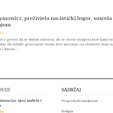
mowicz, preživjela nacistički logor, susrela 
njom
21.
cz govori da je danas umorna, ali se svom snagom bori kako bi
siju: da mlađe generacije imaju živo sjećanje na strahote koje s
o i danas,…
VIJE
SADRŽAJ
inencija: spoj anđela i
Propovijedi i meditacije
a
Religija
26.