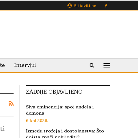
Prijaviti se
že
Intervjui
ZADNJE OBJAVLJENO
Siva eminencija: spoj anđela i
demona
6. kol 2026.
ti
Između trofeja i dostojanstva: Što
doista znači pobijediti?