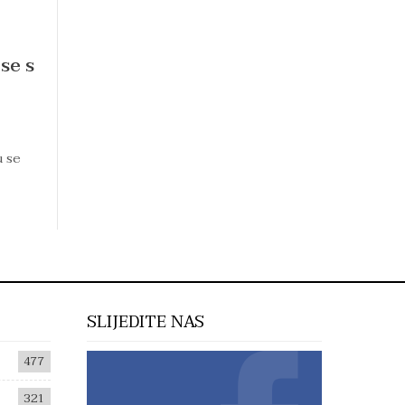
se s
u se
SLIJEDITE NAS
477
321