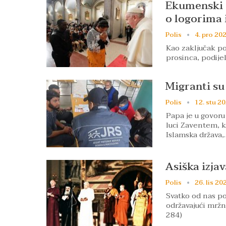
Ekumenski s
o logorima 
Polis
4. pro 202
Kao zaključak pos
prosinca, podije
Migranti su
Polis
12. stu 20
Papa je u govoru
luci Zaventem, k
Islamska država,
Asiška izjav
Polis
26. lis 20
Svatko od nas poz
održavajući mržnj
284)