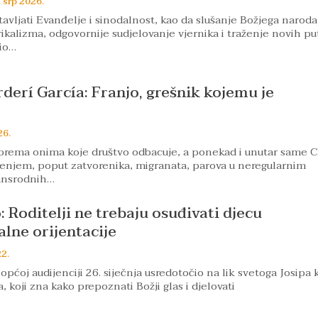
. srp 2026.
tavljati Evanđelje i sinodalnost, kao da slušanje Božjega naroda
rikalizma, odgovornije sudjelovanje vjernika i traženje novih pu
dio…
rderí García: Franjo, grešnik kojemu je
26.
 prema onima koje društvo odbacuje, a ponekad i unutar same 
enjem, poput zatvorenika, migranata, parova u neregularnim
ransrodnih…
 Roditelji ne trebaju osuđivati djecu
lne orijentacije
22.
općoj audijenciji 26. siječnja usredotočio na lik svetoga Josipa 
a, koji zna kako prepoznati Božji glas i djelovati