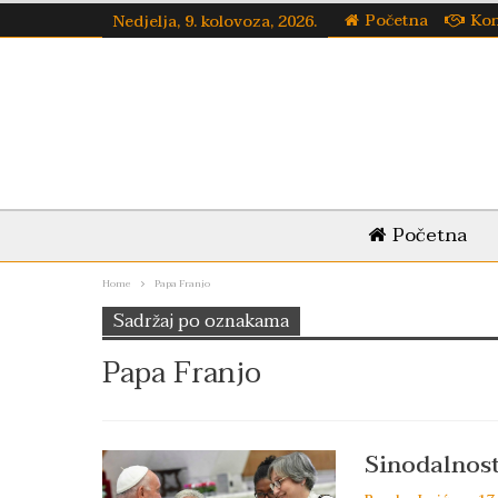
Početna
Kon
Nedjelja, 9. kolovoza, 2026.
Početna
Home
Papa Franjo
Sadržaj po oznakama
Papa Franjo
Sinodalnost