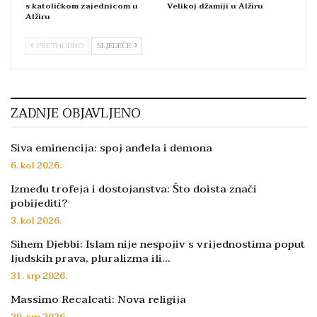
s katoličkom zajednicom u
Velikoj džamiji u Alžiru
Alžiru
PRETHODNO
SLJEDEĆE
ZADNJE OBJAVLJENO
Siva eminencija: spoj anđela i demona
6. kol 2026.
Između trofeja i dostojanstva: Što doista znači
pobijediti?
3. kol 2026.
Sihem Djebbi: Islam nije nespojiv s vrijednostima poput
ljudskih prava, pluralizma ili…
31. srp 2026.
Massimo Recalcati: Nova religija