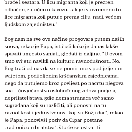
braće i sestara. U licu migranta koji je prezren,
odbačen, zatočen u kavezu… ali je istovremeno to
lice migranta koji putuje prema cilju, nadi, većem
ljudskom zajedništvu.”
Bog nam na sve ove načine progovara putem naših
snova, rekao je Papa, ističući kako je danas lakše
spavati umjesto sanjati, gledati iz daljine. “U ovom
smo svijetu navikli na kulturu ravnodušnosti. No,
Bog traži od nas da se ne pomirimo s podijeljenim
svijetom, podijeljenim kršćanskim zajednicama,
nego da putujemo kroz povijest po nacrtu njegova
sna – čovječanstva oslobođenog zidova podjela,
neprijateljstava, gdje nema stranaca već samo
sugrađana koji su različiti, ali ponosni na tu
raznolikost i jedinstvenost koji su Božji dar”, rekao
je Papa, ponovivši poziv da Cipar postane
„radionicom bratstva“, što će se ostvariti