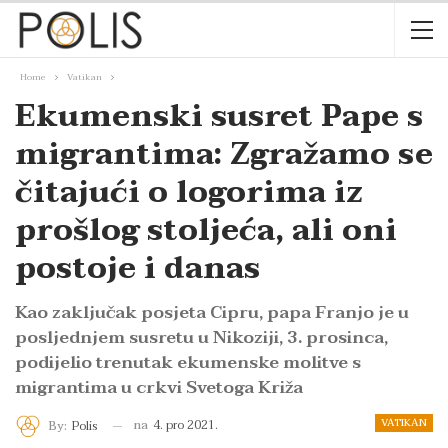
Home
Vatikan
Ekumenski susret Pape s
migrantima: Zgražamo se
čitajući o logorima iz
prošlog stoljeća, ali oni
postoje i danas
Kao zaključak posjeta Cipru, papa Franjo je u
posljednjem susretu u Nikoziji, 3. prosinca,
podijelio trenutak ekumenske molitve s
migrantima u crkvi Svetoga Križa
VATIKAN
na
4. pro 2021.
By:
Polis