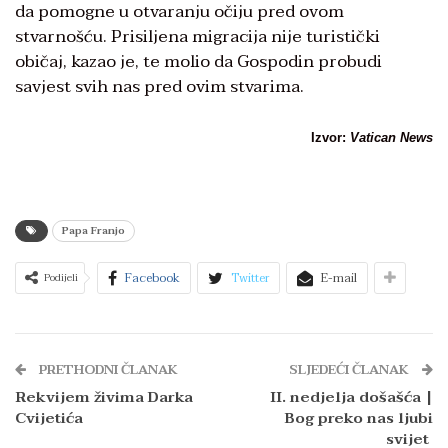
da pomogne u otvaranju očiju pred ovom
stvarnošću. Prisiljena migracija nije turistički
običaj, kazao je, te molio da Gospodin probudi
savjest svih nas pred ovim stvarima.
Izvor:
Vatican News
Papa Franjo
Facebook
Twitter
E-mail
Podijeli
PRETHODNI ČLANAK
SLJEDEĆI ČLANAK
Rekvijem živima Darka
II. nedjelja došašća |
Cvijetića
Bog preko nas ljubi
svijet