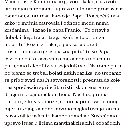
Maccolins iz Kameruna je govorio kako je u životu
bio ranjen mržnjom – upravo su to rane proizašle iz
nametanja interesa, kazao je Papa. “Podsjećaš nas
kako je mržnja zatrovala i odnose među nama
kršćanima”, kazao je papa Franjo. “To ostavlja
dubok i dugotrajan trag, težak je to otrov za
ukloniti.” Rozh iz Iraka je pak kazao pred
prisutnima kako je osoba „na putu“ te se Papa
osvrnuo na to kako smo i mi zajednica na putu –
putujemo iz konflikta u zajedništvo. “Na tome putu
ne bismo se trebali bojati naših razlika, no trebamo
se pribojavati naših zatvorenosti i predrasuda koje
nas sprečavaju spriječiti u istinskom susretu s
drugim i u zajedničkom hodu. Naš hod prema
punom jedinstvu može jedino napredovati u onoj
mjeri u kojoj, zajedno, držimo pogled usmjeren na
Isusa koji je naš mir, kamen temeljac. Susrećemo
upravo Isusa u licima marginaliziranih i odbačenih