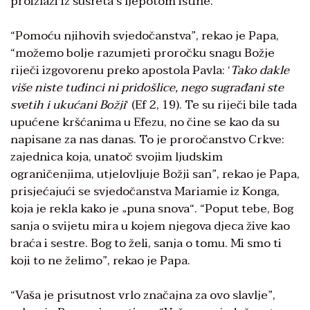
proizlazi iz susreta s ljepotom istine.
“Pomoću njihovih svjedočanstva”, rekao je Papa,
“možemo bolje razumjeti proročku snagu Božje
riječi izgovorenu preko apostola Pavla: ‘
Tako dakle
više niste tuđinci ni pridošlice, nego sugrađani ste
svetih i ukućani Božji
‘ (Ef 2, 19). Te su riječi bile tada
upućene kršćanima u Efezu, no čine se kao da su
napisane za nas danas. To je proročanstvo Crkve:
zajednica koja, unatoč svojim ljudskim
ograničenjima, utjelovljuje Božji san”, rekao je Papa,
prisjećajući se svjedočanstva Mariamie iz Konga,
koja je rekla kako je „puna snova“. “Poput tebe, Bog
sanja o svijetu mira u kojem njegova djeca žive kao
braća i sestre. Bog to želi, sanja o tomu. Mi smo ti
koji to ne želimo”, rekao je Papa.
“Vaša je prisutnost vrlo značajna za ovo slavlje”,