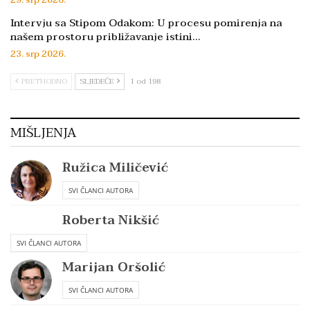
29. srp 2026.
Intervju sa Stipom Odakom: U procesu pomirenja na
našem prostoru približavanje istini…
23. srp 2026.
PRETHODNO
SLJEDEĆE
1 od 198
MIŠLJENJA
Ružica Miličević
SVI ČLANCI AUTORA
Roberta Nikšić
SVI ČLANCI AUTORA
Marijan Oršolić
SVI ČLANCI AUTORA