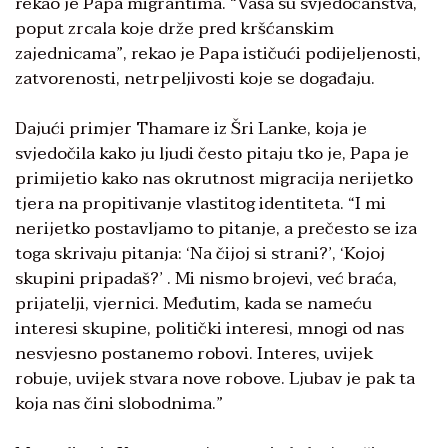
rekao je Papa migrantima. “Vaša su svjedočanstva,
poput zrcala koje drže pred kršćanskim
zajednicama”, rekao je Papa ističući podijeljenosti,
zatvorenosti, netrpeljivosti koje se događaju.
Dajući primjer Thamare iz Šri Lanke, koja je
svjedočila kako ju ljudi često pitaju tko je, Papa je
primijetio kako nas okrutnost migracija nerijetko
tjera na propitivanje vlastitog identiteta. “I mi
nerijetko postavljamo to pitanje, a prečesto se iza
toga skrivaju pitanja: ‘Na čijoj si strani?’, ‘Kojoj
skupini pripadaš?’ . Mi nismo brojevi, već braća,
prijatelji, vjernici. Međutim, kada se nameću
interesi skupine, politički interesi, mnogi od nas
nesvjesno postanemo robovi. Interes, uvijek
robuje, uvijek stvara nove robove. Ljubav je pak ta
koja nas čini slobodnima.”