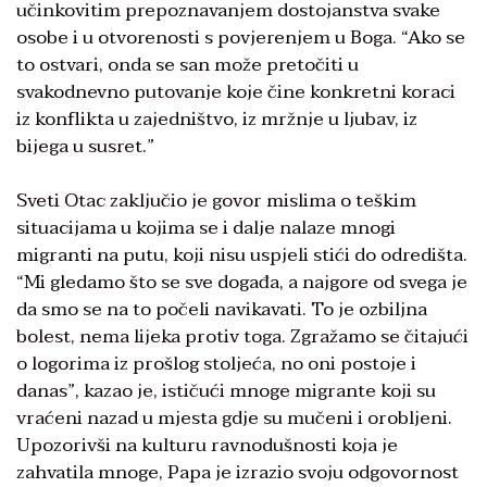
učinkovitim prepoznavanjem dostojanstva svake
osobe i u otvorenosti s povjerenjem u Boga. “Ako se
to ostvari, onda se san može pretočiti u
svakodnevno putovanje koje čine konkretni koraci
iz konflikta u zajedništvo, iz mržnje u ljubav, iz
bijega u susret.”
Sveti Otac zaključio je govor mislima o teškim
situacijama u kojima se i dalje nalaze mnogi
migranti na putu, koji nisu uspjeli stići do odredišta.
“Mi gledamo što se sve događa, a najgore od svega je
da smo se na to počeli navikavati. To je ozbiljna
bolest, nema lijeka protiv toga. Zgražamo se čitajući
o logorima iz prošlog stoljeća, no oni postoje i
danas”, kazao je, ističući mnoge migrante koji su
vraćeni nazad u mjesta gdje su mučeni i orobljeni.
Upozorivši na kulturu ravnodušnosti koja je
zahvatila mnoge, Papa je izrazio svoju odgovornost