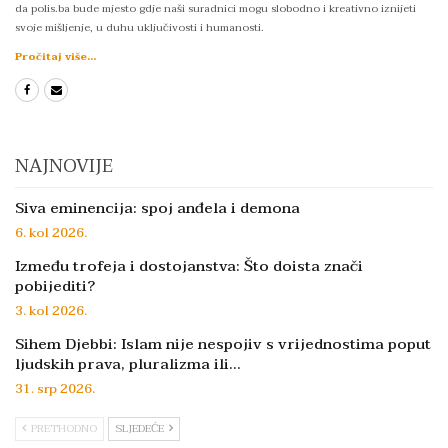
da polis.ba bude mjesto gdje naši suradnici mogu slobodno i kreativno iznijeti
svoje mišljenje, u duhu uključivosti i humanosti.
Pročitaj više...
NAJNOVIJE
Siva eminencija: spoj anđela i demona
6. kol 2026.
Između trofeja i dostojanstva: Što doista znači
pobijediti?
3. kol 2026.
Sihem Djebbi: Islam nije nespojiv s vrijednostima poput
ljudskih prava, pluralizma ili…
31. srp 2026.
PRETHODNO
SLJEDEĆE