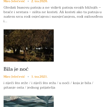
Miro Jelečević
2. tra 2026.
Gledati Isusovu patnju a ne vidjeti patnju svojih bližnjih –
braće i sestara – ništa ne koristi. Ali koristi ako ta patnja u
našem srcu rodi osjećajem i suosjećanjem, rodi milosrđem
i…
Bila je noć
Miro Jelečević
1. tra 2021.
i riječi što reže / i riječi što režu / u noći / koja je bila /
pitanje osta / jednog prijatelja