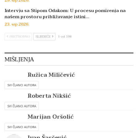
29. srp 2026.
Intervju sa Stipom Odakom: U procesu pomirenja na
našem prostoru približavanje istini…
23. srp 2026.
PRETHODNO
SLJEDEĆE
1 od 198
MIŠLJENJA
Ružica Miličević
SVI ČLANCI AUTORA
Roberta Nikšić
SVI ČLANCI AUTORA
Marijan Oršolić
SVI ČLANCI AUTORA
Ivan Šarčević