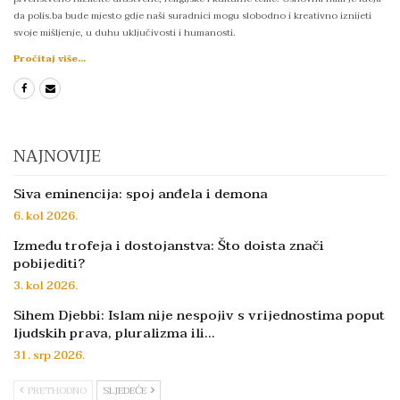
da polis.ba bude mjesto gdje naši suradnici mogu slobodno i kreativno iznijeti
svoje mišljenje, u duhu uključivosti i humanosti.
Pročitaj više...
NAJNOVIJE
Siva eminencija: spoj anđela i demona
6. kol 2026.
Između trofeja i dostojanstva: Što doista znači
pobijediti?
3. kol 2026.
Sihem Djebbi: Islam nije nespojiv s vrijednostima poput
ljudskih prava, pluralizma ili…
31. srp 2026.
PRETHODNO
SLJEDEĆE