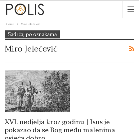
Home
Miro Jelečević
Sadržaj po oznakama
Miro Jelečević
XVI. nedjelja kroz godinu | Isus je
pokazao da se Bog među malenima
osjeća dobro