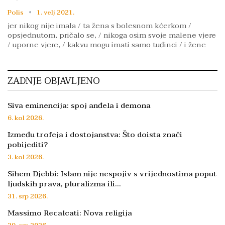
Polis
1. velj 2021.
jer nikog nije imala / ta žena s bolesnom kćerkom /
opsjednutom, pričalo se, / nikoga osim svoje malene vjere
/ uporne vjere, / kakvu mogu imati samo tuđinci / i žene
ZADNJE OBJAVLJENO
Siva eminencija: spoj anđela i demona
6. kol 2026.
Između trofeja i dostojanstva: Što doista znači
pobijediti?
3. kol 2026.
Sihem Djebbi: Islam nije nespojiv s vrijednostima poput
ljudskih prava, pluralizma ili…
31. srp 2026.
Massimo Recalcati: Nova religija