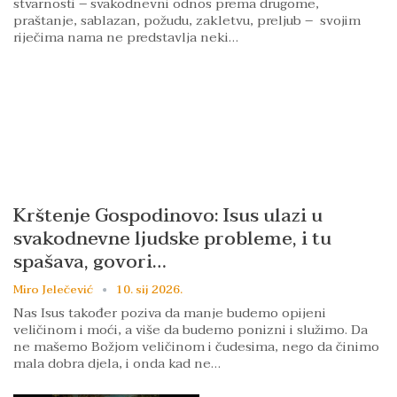
stvarnosti – svakodnevni odnos prema drugome,
praštanje, sablazan, požudu, zakletvu, preljub – svojim
riječima nama ne predstavlja neki…
Krštenje Gospodinovo: Isus ulazi u
svakodnevne ljudske probleme, i tu
spašava, govori…
Miro Jelečević
10. sij 2026.
Nas Isus također poziva da manje budemo opijeni
veličinom i moći, a više da budemo ponizni i služimo. Da
ne mašemo Božjom veličinom i čudesima, nego da činimo
mala dobra djela, i onda kad ne…