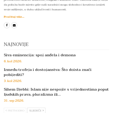
da polis.ba bude mjesto gdje naši suradnici mogu slobodno i kreativno iznijeti
svoje mišljenje, u duhu uključivosti i humanosti.
Pročitaj više...
NAJNOVIJE
Siva eminencija: spoj anđela i demona
6. kol 2026.
Između trofeja i dostojanstva: Što doista znači
pobijediti?
3. kol 2026.
Sihem Djebbi: Islam nije nespojiv s vrijednostima poput
ljudskih prava, pluralizma ili…
31. srp 2026.
PRETHODNO
SLJEDEĆE