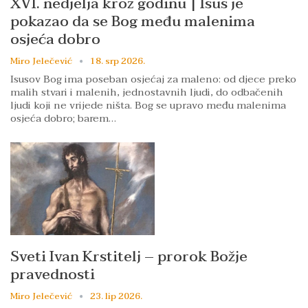
XVI. nedjelja kroz godinu | Isus je
pokazao da se Bog među malenima
osjeća dobro
Miro Jelečević
18. srp 2026.
Isusov Bog ima poseban osjećaj za maleno: od djece preko
malih stvari i malenih, jednostavnih ljudi, do odbačenih
ljudi koji ne vrijede ništa. Bog se upravo među malenima
osjeća dobro; barem…
Sveti Ivan Krstitelj – prorok Božje
pravednosti
Miro Jelečević
23. lip 2026.