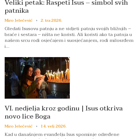
Veliki petak: Raspeti Isus – simbol svih
patnika
Miro Jelečević
2. tra 2026.
Gledati Isusovu patnju a ne vidjeti patnju svojih bližnjih –
braće i sestara – ništa ne koristi. Ali koristi ako ta patnja u
našem srcu rodi osjećajem i suosjećanjem, rodi milosrđem
i…
VI. nedjelja kroz godinu | Isus otkriva
novo lice Boga
Miro Jelečević
14. velj 2026.
Kad u današnjem evanđelju Isus spominje određene