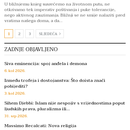
U bližnjemu kojeg susrećemo na životnom putu, ne
otkrivamo tek imperativ poštivanja i puke tolerancije,
nego aktivnog zauzimanja. Bližnji se ne smije nalaziti pred
vratima našega doma, a da…
1
2
3
SLJEDEĆA
ZADNJE OBJAVLJENO
Siva eminencija: spoj anđela i demona
6. kol 2026.
Između trofeja i dostojanstva: Što doista znači
pobijediti?
3. kol 2026.
Sihem Djebbi: Islam nije nespojiv s vrijednostima poput
ljudskih prava, pluralizma ili…
31. srp 2026.
Massimo Recalcati: Nova religija