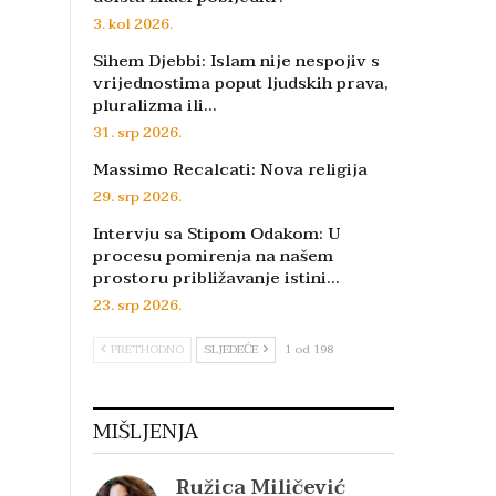
3. kol 2026.
Sihem Djebbi: Islam nije nespojiv s
vrijednostima poput ljudskih prava,
pluralizma ili…
31. srp 2026.
Massimo Recalcati: Nova religija
29. srp 2026.
Intervju sa Stipom Odakom: U
procesu pomirenja na našem
prostoru približavanje istini…
23. srp 2026.
PRETHODNO
SLJEDEĆE
1 od 198
MIŠLJENJA
Ružica Miličević