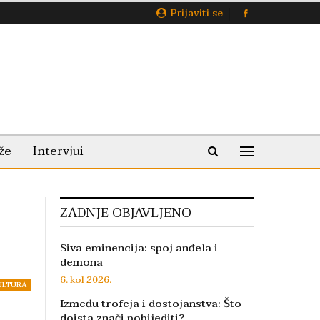
Prijaviti se
že
Intervjui
ZADNJE OBJAVLJENO
Siva eminencija: spoj anđela i
demona
6. kol 2026.
ULTURA
Između trofeja i dostojanstva: Što
doista znači pobijediti?