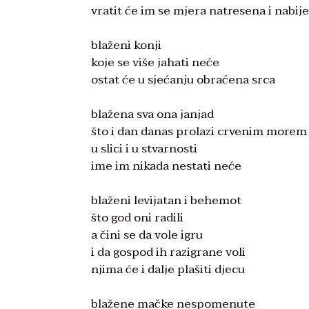
vratit će im se mjera natresena i nabij
blaženi konji
koje se više jahati neće
ostat će u sjećanju obraćena srca
blažena sva ona janjad
što i dan danas prolazi crvenim morem
u slici i u stvarnosti
ime im nikada nestati neće
blaženi levijatan i behemot
što god oni radili
a čini se da vole igru
i da gospod ih razigrane voli
njima će i dalje plašiti djecu
blažene mačke nespomenute