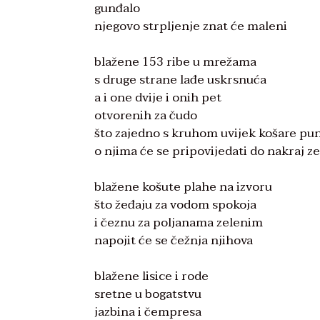
gunđalo
njegovo strpljenje znat će maleni
blažene 153 ribe u mrežama
s druge strane lađe uskrsnuća
a i one dvije i onih pet
otvorenih za čudo
što zajedno s kruhom uvijek košare pu
o njima će se pripovijedati do nakraj z
blažene košute plahe na izvoru
što žeđaju za vodom spokoja
i čeznu za poljanama zelenim
napojit će se čežnja njihova
blažene lisice i rode
sretne u bogatstvu
jazbina i čempresa