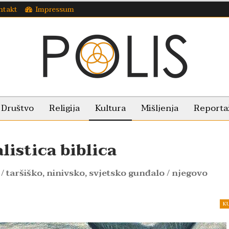
ntakt
Impressum
Društvo
Religija
Kultura
Mišljenja
Reporta
listica biblica
 / taršiško, ninivsko, svjetsko gunđalo / njegovo
K