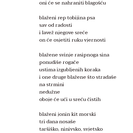
oni će se nahraniti blagošću
blaženi rep tobijina psa
sav od radosti
i lavež njegove sreće
on će osjetiti ruku vjernosti
blažene svinje rasipnoga sina
ponudiše rogače
ustima izgubljenih koraka
i one druge blažene što stradaše
na strmini
nedužne
oboje će ući u sreću čistih
blaženi jonin kit morski
tri dana nosaše
taršiško, ninivsko, svjetsko