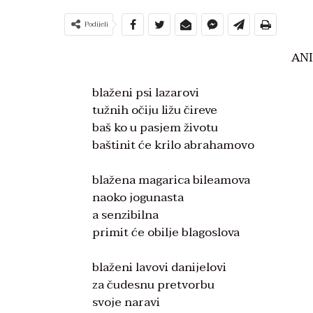
Podijeli
ANI
blaženi psi lazarovi
tužnih očiju ližu čireve
baš ko u pasjem životu
baštinit će krilo abrahamovo
blažena magarica bileamova
naoko jogunasta
a senzibilna
primit će obilje blagoslova
blaženi lavovi danijelovi
za čudesnu pretvorbu
svoje naravi