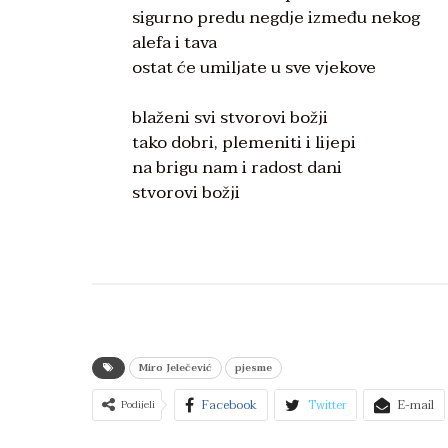
sigurno predu negdje između nekog
alefa i tava
ostat će umiljate u sve vjekove
blaženi svi stvorovi božji
tako dobri, plemeniti i lijepi
na brigu nam i radost dani
stvorovi božji
Miro Jelečević
pjesme
Facebook
Twitter
E-mail
Podijeli