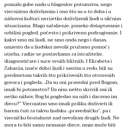
pomalo gube nadu u blagoslov potomstva, nego
vjerojatno doživljavaju i ono što su u to doba i u
njihovoj kulturi nerijetko doživljavali ljudi u sličnim
situacijama. Blago sažaljenje, poneko došaptavanje i
ozbiljni pogled, počesto i prikriveno podrugivanje. I
kakvi smo mi ljudi, ne smo onda nego i danas,
umjesto da u ljudskoj nevolji pružamo pomoć i
utjehu, radije se postavljamo za istražitelje,
dijagnostičare i suce svojih bližnjih. I Elizabeta i
Zaharija, inače dobri ljudi i sasvim u redu, bili su
predmetom takvih što prikrivenih što otvorenih
govora i pogleda. „Da su oni pravedni pred Bogom,
imali bi potomstvo? Da nisu nešto skrivili oni ili
netko njihov, Bog bi pogledao na njih i darovao im
djecu?“ Vjerojatno smo imali priliku doživjeti ili
barem čuti za takvu ljudsku „pravedničku“, pa i
vjerničku brutalnost nad nevoljom drugih ljudi. Ne
mora to biti samo nemanje djece, nego može biti