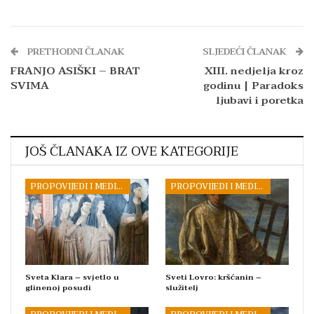
PRETHODNI ČLANAK
SLJEDEĆI ČLANAK
FRANJO ASIŠKI – BRAT
XIII. nedjelja kroz
SVIMA
godinu | Paradoks
ljubavi i poretka
JOŠ ČLANAKA IZ OVE KATEGORIJE
PROPOVIJEDI I MEDITACIJE
PROPOVIJEDI I MEDITACIJE
Sveta Klara – svjetlo u
Sveti Lovro: kršćanin –
glinenoj posudi
služitelj