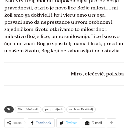
Ivan Krstitelj, moćni i nepokolebljivi prorok Božje
pravednosti, otkrio je novo lice Božje milosti. I mi
koji smo ga doživjeli i koji vjerujemo u njega,
pozvani smo da neprestance u svom osobnom i
zajedničkom životu otkrivamo to milosrdno i
milostivo Božje lice, puno smilovanja. Lice Isusovo,
čije ime znači Bog je spasitelj, nama blizak, prisutan
u našem životu, Bog koji ne zaboravlja i ne ostavlja.
Miro Jelečević, polis.ba
Miro Jelečević
propovijedi
sv. Ivan Krstitelj
Facebook
Twitter
E-mail
Podijeli