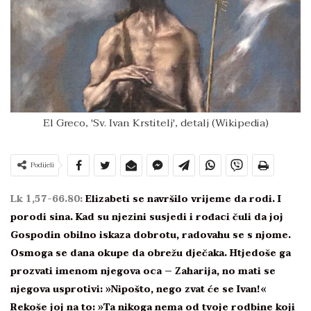
El Greco, 'Sv. Ivan Krstitelj', detalj (Wikipedia)
Podijeli
Lk 1,57-66.80:
Elizabeti se navršilo vrijeme da rodi. I
porodi sina. Kad su njezini susjedi i rođaci čuli da joj
Gospodin obilno iskaza dobrotu, radovahu se s njome.
Osmoga se dana okupe da obrežu dječaka. Htjedoše ga
prozvati imenom njegova oca – Zaharija, no mati se
njegova usprotivi: »Nipošto, nego zvat će se Ivan!«
Rekoše joj na to: »Ta nikoga nema od tvoje rodbine koji