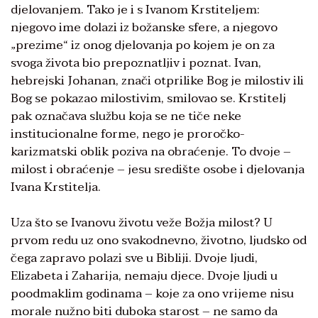
djelovanjem. Tako je i s Ivanom Krstiteljem:
njegovo ime dolazi iz božanske sfere, a njegovo
„prezime“ iz onog djelovanja po kojem je on za
svoga života bio prepoznatljiv i poznat. Ivan,
hebrejski Johanan, znači otprilike Bog je milostiv ili
Bog se pokazao milostivim, smilovao se. Krstitelj
pak označava službu koja se ne tiče neke
institucionalne forme, nego je proročko-
karizmatski oblik poziva na obraćenje. To dvoje –
milost i obraćenje – jesu središte osobe i djelovanja
Ivana Krstitelja.
Uza što se Ivanovu životu veže Božja milost? U
prvom redu uz ono svakodnevno, životno, ljudsko od
čega zapravo polazi sve u Bibliji. Dvoje ljudi,
Elizabeta i Zaharija, nemaju djece. Dvoje ljudi u
poodmaklim godinama – koje za ono vrijeme nisu
morale nužno biti duboka starost – ne samo da