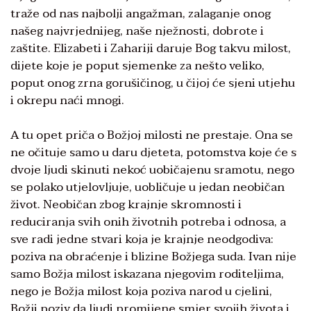
traže od nas najbolji angažman, zalaganje onog
našeg najvrjednijeg, naše nježnosti, dobrote i
zaštite. Elizabeti i Zahariji daruje Bog takvu milost,
dijete koje je poput sjemenke za nešto veliko,
poput onog zrna gorušičinog, u čijoj će sjeni utjehu
i okrepu naći mnogi.
A tu opet priča o Božjoj milosti ne prestaje. Ona se
ne očituje samo u daru djeteta, potomstva koje će s
dvoje ljudi skinuti nekoć uobičajenu sramotu, nego
se polako utjelovljuje, uobličuje u jedan neobičan
život. Neobičan zbog krajnje skromnosti i
reduciranja svih onih životnih potreba i odnosa, a
sve radi jedne stvari koja je krajnje neodgodiva:
poziva na obraćenje i blizine Božjega suda. Ivan nije
samo Božja milost iskazana njegovim roditeljima,
nego je Božja milost koja poziva narod u cjelini,
Božji poziv da ljudi promijene smjer svojih života i