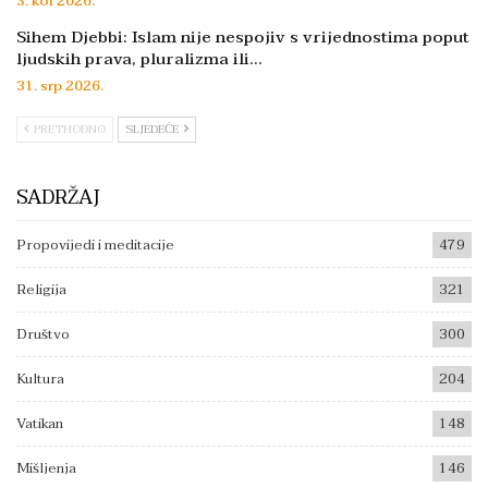
3. kol 2026.
Sihem Djebbi: Islam nije nespojiv s vrijednostima poput
ljudskih prava, pluralizma ili…
31. srp 2026.
PRETHODNO
SLJEDEĆE
SADRŽAJ
Propovijedi i meditacije
479
Religija
321
Društvo
300
Kultura
204
Vatikan
148
Mišljenja
146