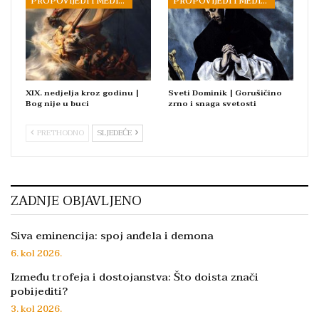
PROPOVIJEDI I MEDITACIJE
PROPOVIJEDI I MEDITACIJE
XIX. nedjelja kroz godinu |
Sveti Dominik | Gorušičino
Bog nije u buci
zrno i snaga svetosti
PRETHODNO
SLJEDEĆE
ZADNJE OBJAVLJENO
Siva eminencija: spoj anđela i demona
6. kol 2026.
Između trofeja i dostojanstva: Što doista znači
pobijediti?
3. kol 2026.