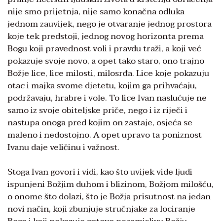
nije smo prijetnja, nije samo konačna odluka
jednom zauvijek, nego je otvaranje jednog prostora
koje tek predstoji, jednog novog horizonta prema
Bogu koji pravednost voli i pravdu traži, a koji već
pokazuje svoje novo, a opet tako staro, ono trajno
Božje lice, lice milosti, milosrđa. Lice koje pokazuju
otac i majka svome djetetu, kojim ga prihvaćaju,
podržavaju, hrabre i vole. To lice Ivan naslućuje ne
samo iz svoje obiteljske priče, nego i iz riječi i
nastupa onoga pred kojim on zastaje, osjeća se
maleno i nedostojno. A opet upravo ta poniznost
Ivanu daje veličinu i važnost.
Stoga Ivan govori i vidi, kao što uvijek vide ljudi
ispunjeni Božjim duhom i blizinom, Božjom milošću,
o onome što dolazi, što je Božja prisutnost na jedan
novi način, koji zbunjuje stručnjake za lociranje