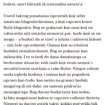
bolest, smrt bližnjih ili iznenadna nesreća.
Usred takvog ponašanja ispravnih koji sebe
smatraju blagoslovljenima, a koji zapravo kvare
Božji blagoslov, Bog se pokazuje kao onaj koji ne
zaboravlja niti ostavlja nemoćni par, ljude koji se ne
mogu – a budući da je riječ o intimi i njihovoj ljubavi
– niti žele opravdavati. Onima koji su izloženi
ljudskoj nemilosrdnosti, Bog se pokazuje kao
milosrdni. I to vrijedi do dana današnjega za
bezbrojne situacije svih onih koji svoju nemoć i
nezaštićenost stavljaju u ruke Božje. Njegov zahvat
onda izgleda ljudima, i onima koji su pogođeni,
upravo kao čudo, kao nešto na granici ljudski
mogućeg ili još dalje, na samom području
nemogućega. Bog daruje budućnost kao jednu
krhku mogućnost kakva je zapravo rođenje djeteta.
Njegovi su darovi uvijek takvi: koliko god veliki bili,