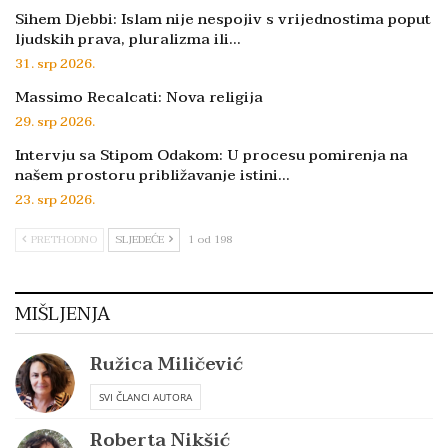
Sihem Djebbi: Islam nije nespojiv s vrijednostima poput
ljudskih prava, pluralizma ili…
31. srp 2026.
Massimo Recalcati: Nova religija
29. srp 2026.
Intervju sa Stipom Odakom: U procesu pomirenja na
našem prostoru približavanje istini…
23. srp 2026.
PRETHODNO
SLJEDEĆE
1 od 198
MIŠLJENJA
Ružica Miličević
SVI ČLANCI AUTORA
Roberta Nikšić