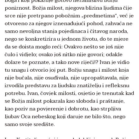
Boga i koji pokazuje gotovo nezamislivu Božju
poniznost. Božja milost, njegova blizina ljudima čije
srce nije pretrpano pobožnim „predmetima“, već je
otvoreno za njegov iznenađujući pohod, zahvaća ne
samo nevoljna stanja pojedinaca i čitavog naroda,
nego se konkretizira u jednom životu, do te mjere
da se doista moglo reći: Ovakvo nešto se još nije
čulo i vidjelo; ovako još nitko nije govori; odakle
dolaze te poznate, a tako nove riječi!? Ivan je vidio
tu snagu i otvorio joj put. Božju snagu i milost koja
nije bučala, nije osuđivala, nije upropaštavala, nije
izvodila predstavu za ljudsku znatiželju i refleksnu
potrebu. Ivan, čovjek milosti, osjetio je trenutak kad
se Božja milost pokazala kao sloboda i praštanje,
kao poziv na povjerenje i dobrotu, kao strpljiva
ljubav Oca nebeskog koji daruje ne bilo što, nego
samo svoje središte.