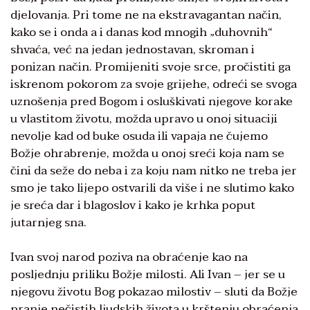
djelovanja. Pri tome ne na ekstravagantan način,
kako se i onda a i danas kod mnogih „duhovnih“
shvaća, već na jedan jednostavan, skroman i
ponizan način. Promijeniti svoje srce, pročistiti ga
iskrenom pokorom za svoje grijehe, odreći se svoga
uznošenja pred Bogom i osluškivati njegove korake
u vlastitom životu, možda upravo u onoj situaciji
nevolje kad od buke osuda ili vapaja ne čujemo
Božje ohrabrenje, možda u onoj sreći koja nam se
čini da seže do neba i za koju nam nitko ne treba jer
smo je tako lijepo ostvarili da više i ne slutimo kako
je sreća dar i blagoslov i kako je krhka poput
jutarnjeg sna.
Ivan svoj narod poziva na obraćenje kao na
posljednju priliku Božje milosti. Ali Ivan – jer se u
njegovu životu Bog pokazao milostiv – sluti da Božje
pranje nečistih ljudskih života u krštenju obraćenja