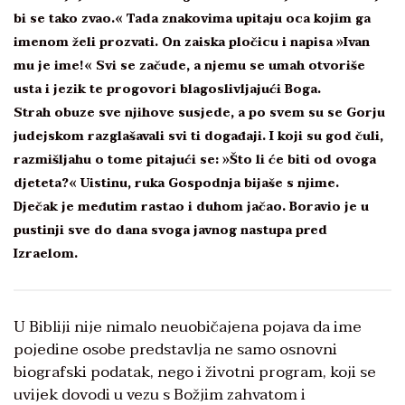
bi se tako zvao.« Tada znakovima upitaju oca kojim ga
imenom želi prozvati. On zaiska pločicu i napisa »Ivan
mu je ime!« Svi se začude, a njemu se umah otvoriše
usta i jezik te progovori blagoslivljajući Boga.
Strah obuze sve njihove susjede, a po svem su se Gorju
judejskom razglašavali svi ti događaji. I koji su god čuli,
razmišljahu o tome pitajući se: »Što li će biti od ovoga
djeteta?« Uistinu, ruka Gospodnja bijaše s njime.
Dječak je međutim rastao i duhom jačao. Boravio je u
pustinji sve do dana svoga javnog nastupa pred
Izraelom.
U Bibliji nije nimalo neuobičajena pojava da ime
pojedine osobe predstavlja ne samo osnovni
biografski podatak, nego i životni program, koji se
uvijek dovodi u vezu s Božjim zahvatom i