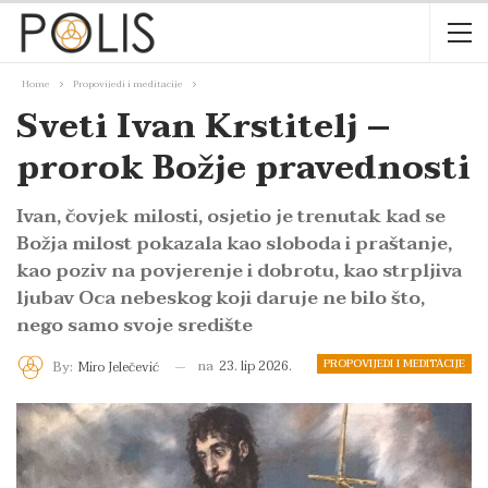
Home
Propovijedi i meditacije
Sveti Ivan Krstitelj –
prorok Božje pravednosti
Ivan, čovjek milosti, osjetio je trenutak kad se
Božja milost pokazala kao sloboda i praštanje,
kao poziv na povjerenje i dobrotu, kao strpljiva
ljubav Oca nebeskog koji daruje ne bilo što,
nego samo svoje središte
PROPOVIJEDI I MEDITACIJE
na
23. lip 2026.
By:
Miro Jelečević