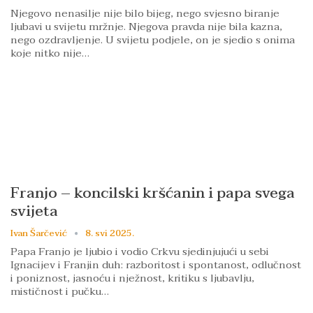
Njegovo nenasilje nije bilo bijeg, nego svjesno biranje
ljubavi u svijetu mržnje. Njegova pravda nije bila kazna,
nego ozdravljenje. U svijetu podjele, on je sjedio s onima
koje nitko nije…
Franjo – koncilski kršćanin i papa svega
svijeta
Ivan Šarčević
8. svi 2025.
Papa Franjo je ljubio i vodio Crkvu sjedinjujući u sebi
Ignacijev i Franjin duh: razboritost i spontanost, odlučnost
i poniznost, jasnoću i nježnost, kritiku s ljubavlju,
mističnost i pučku…