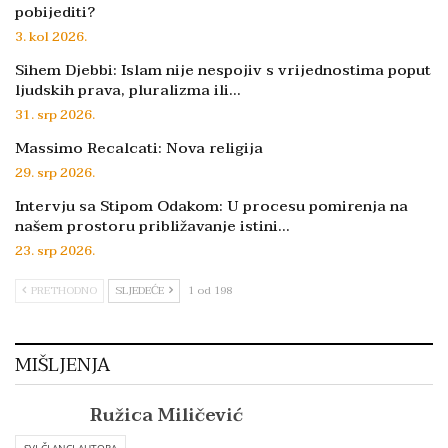
pobijediti?
3. kol 2026.
Sihem Djebbi: Islam nije nespojiv s vrijednostima poput
ljudskih prava, pluralizma ili…
31. srp 2026.
Massimo Recalcati: Nova religija
29. srp 2026.
Intervju sa Stipom Odakom: U procesu pomirenja na
našem prostoru približavanje istini…
23. srp 2026.
PRETHODNO
SLJEDEĆE
1 od 198
MIŠLJENJA
Ružica Miličević
SVI ČLANCI AUTORA