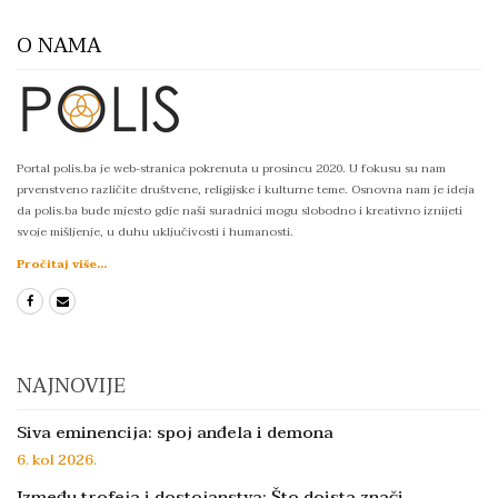
O NAMA
Portal polis.ba je web-stranica pokrenuta u prosincu 2020. U fokusu su nam
prvenstveno različite društvene, religijske i kulturne teme. Osnovna nam je ideja
da polis.ba bude mjesto gdje naši suradnici mogu slobodno i kreativno iznijeti
svoje mišljenje, u duhu uključivosti i humanosti.
Pročitaj više...
NAJNOVIJE
Siva eminencija: spoj anđela i demona
6. kol 2026.
Između trofeja i dostojanstva: Što doista znači