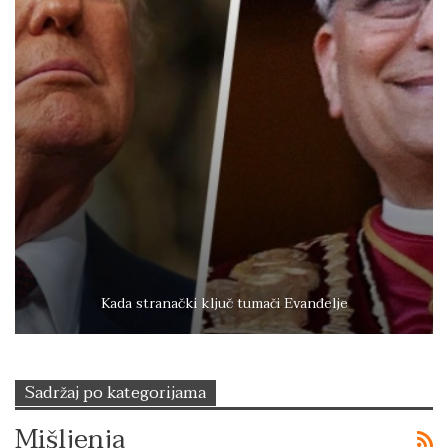
Kada stranački ključ tumači Evanđelje
Sadržaj po kategorijama
Mišljenja