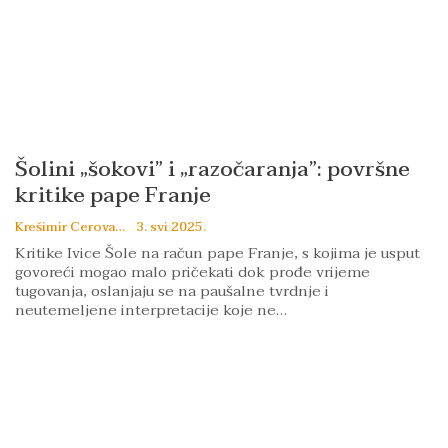
Šolini „šokovi” i „razočaranja”: površne
kritike pape Franje
Krešimir Cerovac
3. svi 2025.
Kritike Ivice Šole na račun pape Franje, s kojima je usput
govoreći mogao malo pričekati dok prođe vrijeme
tugovanja, oslanjaju se na paušalne tvrdnje i
neutemeljene interpretacije koje ne…