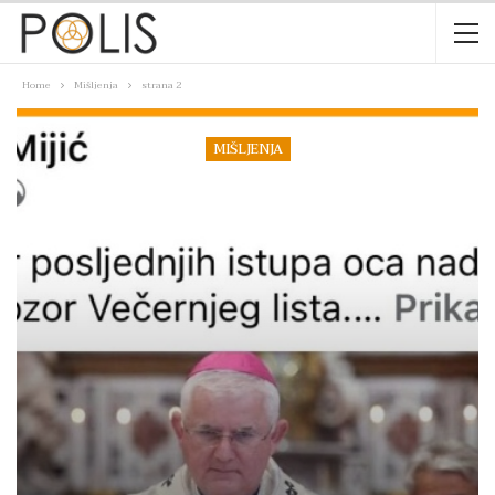
Home
Mišljenja
strana 2
MIŠLJENJA