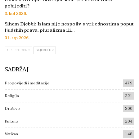
pobijediti?
3. kol 2026.
Sihem Djebbi: Islam nije nespojiv s vrijednostima poput
ljudskih prava, pluralizma ili…
31. srp 2026.
PRETHODNO
SLJEDEĆE
SADRŽAJ
Propovijedi i meditacije
479
Religija
321
Društvo
300
Kultura
204
Vatikan
148