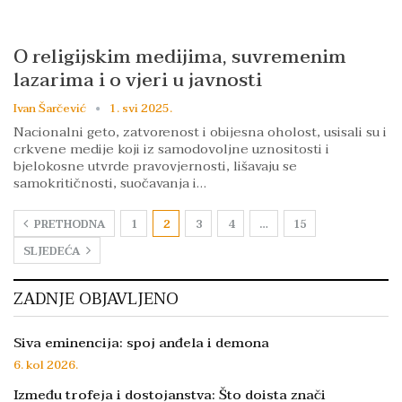
O religijskim medijima, suvremenim
lazarima i o vjeri u javnosti
Ivan Šarčević
1. svi 2025.
Nacionalni geto, zatvorenost i obijesna oholost, usisali su i
crkvene medije koji iz samodovoljne uznositosti i
bjelokosne utvrde pravovjernosti, lišavaju se
samokritičnosti, suočavanja i…
PRETHODNA
1
2
3
4
…
15
SLJEDEĆA
ZADNJE OBJAVLJENO
Siva eminencija: spoj anđela i demona
6. kol 2026.
Između trofeja i dostojanstva: Što doista znači