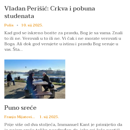
Vladan Perišić: Crkva i pobuna
studenata
Polis
10. sij 2025.
Kad god se iskreno borite za pravdu, Bog je sa vama. Znali
to ili ne. Verovali u to ili ne. Vi čak i ne morate verovati u
Boga. Ali dok god verujete u istinu i pravdu Bog veruje u
vas. Šta…
Puno sreće
Franjo Mijatović
1. sij 2025.
Prije više od dva stoljeća, Immanuel Kant je primijetio da
je pojam sreće toliko neodređen da, iako svi žele postići