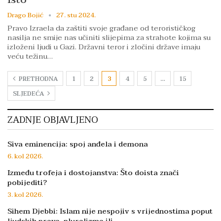
Drago Bojić
27. stu 2024.
Pravo Izraela da zaštiti svoje građane od terorističkog
nasilja ne smije nas učiniti slijepima za strahote kojima su
izloženi ljudi u Gazi. Državni teror i zločini države imaju
veću težinu…
PRETHODNA
1
2
3
4
5
…
15
SLJEDEĆA
ZADNJE OBJAVLJENO
Siva eminencija: spoj anđela i demona
6. kol 2026.
Između trofeja i dostojanstva: Što doista znači
pobijediti?
3. kol 2026.
Sihem Djebbi: Islam nije nespojiv s vrijednostima poput
ljudskih prava, pluralizma ili…