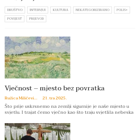
DRUŠTVO
INTERVJUI
KULTURA
NEKATEGORIZIRANO
POLIS+
POVIJEST
PRIJEVOD
Vječnost – mjesto bez povratka
Ružica Miličević
21. tra 2025.
Što prije uskrsnemo na zemlji sigurnije je naše mjesto u
svjetlu. I trajat ćemo vječno kao što traju svjetlila nebeska