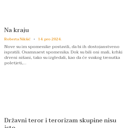
Na kraju
Roberta Nikšić
14. pro 2024.
Nove su im spomenike postavili, da bi ih dostojanstveno
ispratili. Osamnaest spomenika. Dok su bili oni mali, krhki
drveni nišani, tako su izgledali, kao da će svakog trenutka
poletjeti,…
Državni teror i terorizam skupine nisu
isto