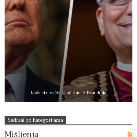
Kada stranački ključ tumači Evanđelje
Sadržaj po kategorijama
Mišljenja