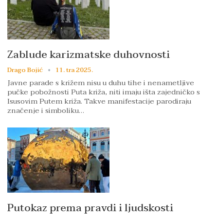
Zablude karizmatske duhovnosti
Drago Bojić
11. tra 2025.
Javne parade s križem nisu u duhu tihe i nenametljive
pučke pobožnosti Puta križa, niti imaju išta zajedničko s
Isusovim Putem križa. Takve manifestacije parodiraju
značenje i simboliku…
Putokaz prema pravdi i ljudskosti