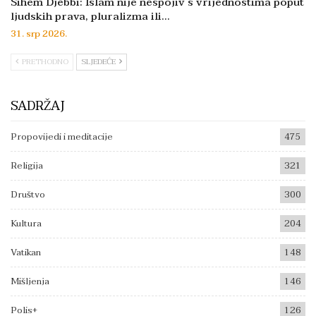
Sihem Djebbi: Islam nije nespojiv s vrijednostima poput
ljudskih prava, pluralizma ili…
31. srp 2026.
PRETHODNO
SLJEDEĆE
SADRŽAJ
Propovijedi i meditacije
475
Religija
321
Društvo
300
Kultura
204
Vatikan
148
Mišljenja
146
Polis+
126