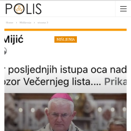
Home
Mišljenja
strana 3
MIŠLJENJA