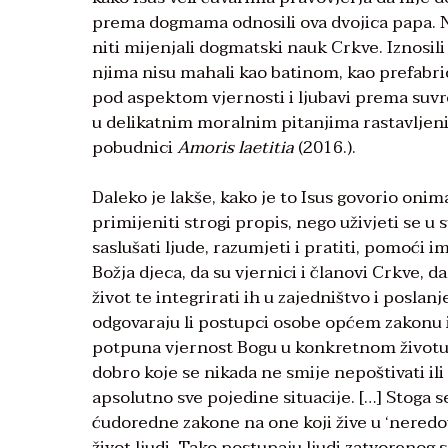
prema dogmama odnosili ova dvojica papa. Ni
niti mijenjali dogmatski nauk Crkve. Iznosili s
njima nisu mahali kao batinom, kao prefabri
pod aspektom vjernosti i ljubavi prema suv
u delikatnim moralnim pitanjima rastavljeni
pobudnici
Amoris laetitia
(2016.).
Daleko je lakše, kako je to Isus govorio onim
primijeniti strogi propis, nego uživjeti se u s
saslušati ljude, razumjeti i pratiti, pomoći i
Božja djeca, da su vjernici i članovi Crkve, 
život te integrirati ih u zajedništvo i posl
odgovaraju li postupci osobe općem zakonu ili 
potpuna vjernost Bogu u konkretnom životu lj
dobro koje se nikada ne smije nepoštivati ili
apsolutno sve pojedine situacije. […] Stoga 
ćudoredne zakone na one koji žive u ‘neredo
život ljudi. Tako postupaju ljudi zatvorenog s