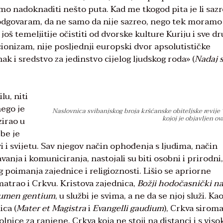
mo nadoknaditi nešto puta. Kad me tkogod pita je li saz
i, odgovaram, da ne samo da nije sazreo, nego tek moramo
još temeljitije očistiti od dvorske kulture Kuriju i sve dr
cionizam, nije posljednji europski dvor apsolutističke
k i sredstvo za jedinstvo cijelog ljudskog roda» (
Nadaj 
lu, niti
nego je
Naslovnica svibanjskog broja kršćanske obiteljske revije 
kojoj je objavljen ova
zirao u
be je
i i svijetu. Sav njegov način ophođenja s ljudima, način
vanja i komuniciranja, nastojali su biti osobni i prirodni
poimanja zajednice i religioznosti. Lišio se apriorne
matrao i Crkvu. Kristova zajednica,
Božji hodočasnički n
umen gentium
, u službi je svima, a ne da se njoj služi. Kao
ica (
Mater et Magistra
i
Evangelli gaudium
), Crkva sirom
lnice za ranjene, Crkva koja ne stoji na distanci i s viso