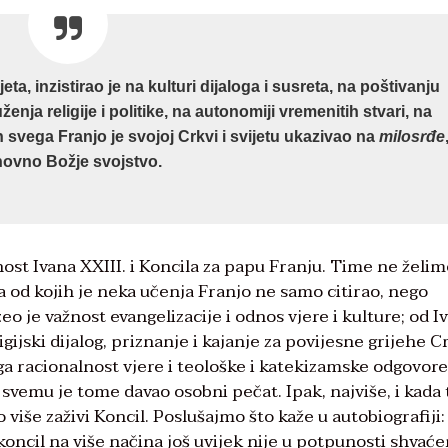
, inzistirao je na kulturi dijaloga i susreta, na poštivanju
nja religije i politike, na autonomiji vremenitih stvari, na
h svega Franjo je svojoj Crkvi i svijetu ukazivao na
milosrđe
ovno Božje svojstvo.
nost Ivana XXIII. i Koncila za papu Franju. Time ne želi
 od kojih je neka učenja Franjo ne samo citirao, nego
zeo je važnost evangelizacije i odnos vjere i kulture; od I
ijski dijalog, priznanje i kajanje za povijesne grijehe Cr
ega racionalnost vjere i teološke i katekizamske odgovor
 svemu je tome davao osobni pečat. Ipak, najviše, i kada 
o više zaživi Koncil. Poslušajmo što kaže u autobiografiji:
oncil na više načina još uvijek nije u potpunosti shvaće