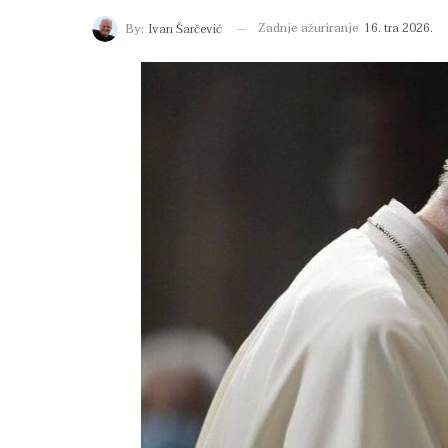
Zadnje ažuriranje
16. tra 2026.
By:
Ivan Šarčević