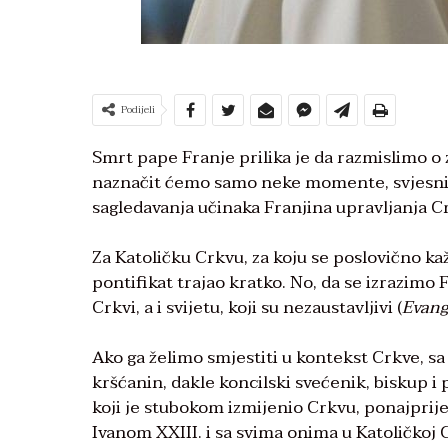
Podijeli
Smrt pape Franje prilika je da razmislimo o
naznačit ćemo samo neke momente, svjesni 
sagledavanja učinaka Franjina upravljanja C
Za Katoličku Crkvu, za koju se poslovično kaž
pontifikat trajao kratko. No, da se izrazim
Crkvi, a i svijetu, koji su nezaustavljivi (
Evang
Ako ga želimo smjestiti u kontekst Crkve, sa
kršćanin, dakle koncilski svećenik, biskup i 
koji je stubokom izmijenio Crkvu, ponajprije 
Ivanom XXIII. i sa svima onima u Katoličkoj C