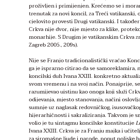
proživljen i primijenjen. Krećemo se i mora
trenutak za novi koncil, za Treći vatikansk
cjelovito provesti Drugi vatikanski. I također 
Crkva nije dvor, nije mjesto za klike, protek
monarhije. S Drugim je vatikanskim Crkva zna
Zagreb 2005., 209s).
Nije se Franjo tradicionalistički vraćao Konci
ga je isprazno citirao da se samoreklamira, 
koncilski duh Ivana XXIII. konkretno aktuali
svom vremenu i na svoj način. Ponajprije, se
razumijevao uistinu kao onoga koji služi Crkv
odijevanja, mjesto stanovanja, načini oslovlja
sumnje uz naglasak redovničkog, isusovačkog 
hijerarhičnosti i sakraliziranja. Takvom je s
volio je tu sintagmu koncilske konstitucije
L
Ivana XXIII. Crkva je za Franju majka i učitelj
za siromašne ljude i narode, poput poljske bo