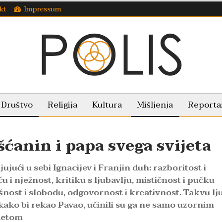
kt
Impressum
Društvo
Religija
Kultura
Mišljenja
Reporta
šćanin i papa svega svijeta
ujući u sebi Ignacijev i Franjin duh: razboritost i
 i nježnost, kritiku s ljubavlju, mističnost i pučku
šnost i slobodu, odgovornost i kreativnost. Takvu lj
 kako bi rekao Pavao, učinili su ga ne samo uzornim
tetom