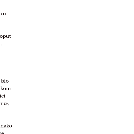
o u
poput
,
 bio
jskom
ici
mu»,
Onako
se