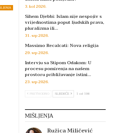
3. kol 2026.
ŠLJENJA
Sihem Djebbi: Islam nije nespojiv s
vrijednostima poput ljudskih prava,
pluralizma ili…
31. srp 2026.
Massimo Recalcati: Nova religija
29. srp 2026.
Intervju sa Stipom Odakom: U
procesu pomirenja na našem
prostoru približavanje istini…
23. srp 2026.
PRETHODNO
SLJEDEĆE
1 od 198
MIŠLJENJA
Ružica Miličević