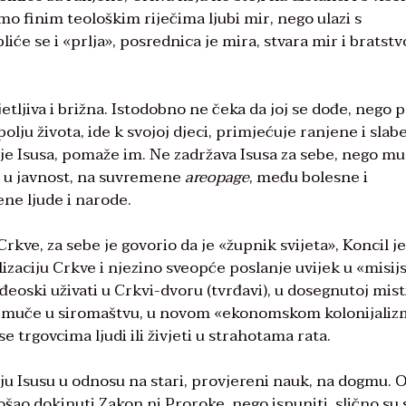
mo finim teološkim riječima ljubi mir, nego ulazi s
iće se i «prlja», posrednica je mira, stvara mir i bratstv
jetljiva i brižna. Istodobno ne čeka da joj se dođe, nego 
ju života, ide k svojoj djeci, primjećuje ranjene i slabe
e Isusa, pomaže im. Ne zadržava Isusa za sebe, nego mu
ta u javnost, na suvremene
areopage
, među bolesne i
ne ljude i narode.
Crkve, za sebe je govorio da je «župnik svijeta», Koncil je
izaciju Crkve i njezino sveopće poslanje uvijek u «misi
nđeoski uživati u Crkvi-dvoru (tvrđavi), u dosegnutoj mist
jetu muče u siromaštvu, u novom «ekonomskom kolonijaliz
se trgovcima ljudi ili živjeti u strahotama rata.
ju Isusu u odnosu na stari, provjereni nauk, na dogmu. 
ošao dokinuti Zakon ni Proroke, nego ispuniti, slično su 