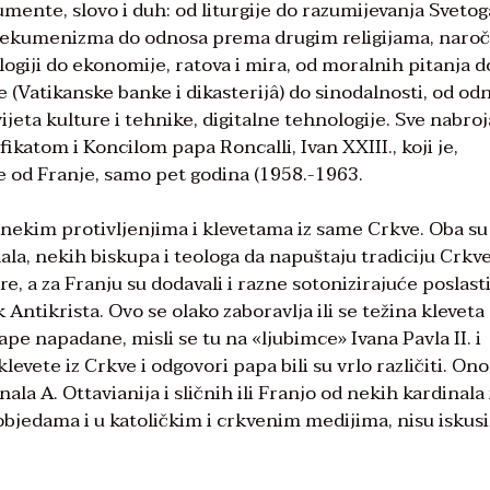
umente, slovo i duh: od liturgije do razumijevanja Svetog
 ekumenizma do odnosa prema drugim religijama, naroč
giji do ekonomije, ratova i mira, od moralnih pitanja d
 (Vatikanske banke i dikasterijâ) do sinodalnosti, od od
ijeta kulture i tehnike, digitalne tehnologije. Sve nabro
katom i Koncilom papa Roncalli, Ivan XXIII., koji je,
 od Franje, samo pet godina (1958.-1963.
o nekim protivljenjima i klevetama iz same Crkve. Oba su
ala, nekih biskupa i teologa da napuštaju tradiciju Crkve
re, a za Franju su dodavali i razne sotonizirajuće poslast
Antikrista. Ovo se olako zaboravlja ili se težina kleveta
e napadane, misli se tu na «ljubimce» Ivana Pavla II. i
klevete iz Crkve i odgovori papa bili su vrlo različiti. Ono
ala A. Ottavianija i sličnih ili Franjo od nekih kardinala 
bjedama i u katoličkim i crkvenim medijima, nisu iskusi