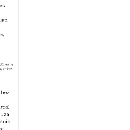
reo
ugo.
se
,
‘Kana’ u
j tekst.
, bez
arod
,
 i za
ašnih
ka