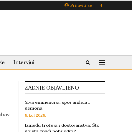
Prijaviti se
že
Intervjui
ZADNJE OBJAVLJENO
Siva eminencija: spoj anđela i
demona
ubav
6. kol 2026.
Između trofeja i dostojanstva: Što
doista znači pobijediti?