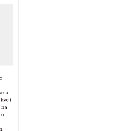
,
mo
vana
kve i
e na
to
n,