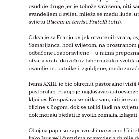
osuđuje druge jer je tobože savršena, niti sa
evanđeljem u svijet, miješa se među ljude, upl
svijetu (
Pacem in terris
i
Fratelli tutti
).
Crkva je za Franju uvijek otvorenih vrata, os
Samarijanca, hodi svijetom, na prostranom pol
odbačene i zaboravljene – u njima prepoznaj
otvara vrata da iziđe iz tabernakula i svetiš
osamljene, patnike i izgubljene, među zaraće
Ivana XXIII. je bio okrenut pastoralnoj viziji 
pastoralan. Franjo je naglašavao autoevangel
ključu». Ne spašava se nitko sam, niti je eva
blizine s Bogom, dok se toliki ljudi na svi
dok moraju bježati iz svojih zemalja, izlagati 
Obojica papa su zapravo slična svome Učitel
kako Isus veli čuvarima pravovjerja da nije d