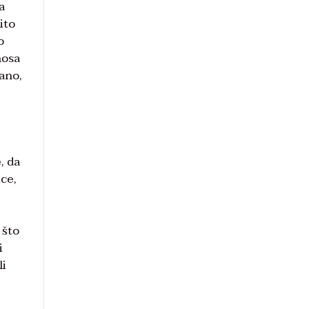
a
ito
o
nosa
jano,
, da
ice,
 što
i
li