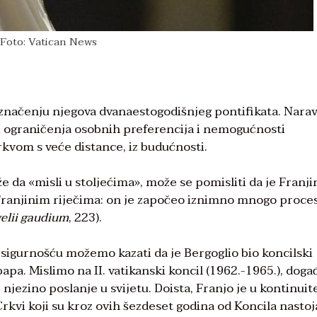
Foto: Vatican News
 značenju njegova dvanaestogodišnjeg pontifikata. Nara
ograničenja osobnih preferencija i nemogućnosti
rkvom s veće distance, iz budućnosti.
e da «misli u stoljećima», može se pomisliti da je Franji
o Franjinim riječima: on je započeo iznimno mnogo proce
elii gaudium
, 223).
 sigurnošću možemo kazati da je Bergoglio bio koncilski
papa. Mislimo na II. vatikanski koncil (1962.-1965.), doga
njezino poslanje u svijetu. Doista, Franjo je u kontinuit
rkvi koji su kroz ovih šezdeset godina od Koncila nastoja