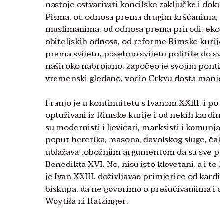
nastoje ostvarivati koncilske zaključke i dok
Pisma, od odnosa prema drugim kršćanima,
muslimanima, od odnosa prema prirodi, ekolo
obiteljskih odnosa, od reforme Rimske kurije
prema svijetu, posebno svijetu politike do sv
naširoko nabrojano, započeo je svojim pontifi
vremenski gledano, vodio Crkvu dosta manje
Franjo je u kontinuitetu s Ivanom XXIII. i p
optuživani iz Rimske kurije i od nekih kardin
su modernisti i ljevičari, marksisti i komunja
poput heretika, masona, đavolskog sluge, čak 
ublažava tobožnjim argumentom da su sve pap
Benedikta XVI. No, nisu isto klevetani, a i te 
je Ivan XXIII. doživljavao primjerice od kardin
biskupa, da ne govorimo o prešućivanjima i o
Woytiła ni Ratzinger.