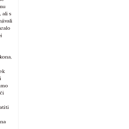
gmu
 ali s
jivali
azalo
j
akona,
jek
i
samo
či
titi
 na