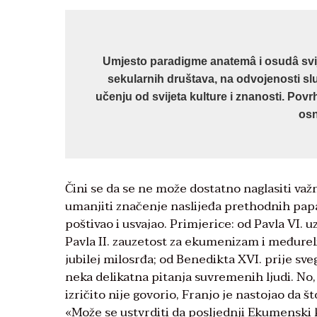
Umjesto paradigme anatemâ i osudâ svijeta
sekularnih društava, na odvojenosti služe
učenju od svijeta kulture i znanosti. Povr
osn
Čini se da se ne može dostatno naglasiti važ
umanjiti značenje naslijeđa prethodnih papa
poštivao i usvajao. Primjerice: od Pavla VI. u
Pavla II. zauzetost za ekumenizam i međurelig
jubilej milosrđa; od Benedikta XVI. prije sv
neka delikatna pitanja suvremenih ljudi. No,
izričito nije govorio, Franjo je nastojao da št
«Može se ustvrditi da posljednji Ekumenski k