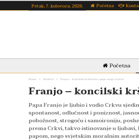
Početna
Konta
Petak, 7. kolovoza, 2026.
Početna
Home
Društvo
Franjo – koncilski kršćanin i papa svega svijeta
Franjo – koncilski kr
Papa Franjo je ljubio i vodio Crkvu sjedinj
spontanost, odlučnost i poniznost, jasnoću
pobožnost, strogoću i samoironiju, poslu
prema Crkvi, takvo istinovanje u ljubavi,
papom, nego svjetskim moralnim autori