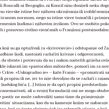
 Roncalli ni Bergoglio, ni Koncil nisu donijeli neku do
u vjerske istine bez njihova okrnjivanja ili izobličavanja,
ciranom normom, nego su istine vjere tumačili i primjen
remenim ljudima i njihovim jezikom. Ovo se osobito pok
h i ponovno civilno vjenčanih u Franjinoj postsinodalno
a koji su ga optuživali za «krivovjerje» i odstupanje od Z
udbine ljudi, nastojati razlučiti krivnje i odgovornosti,
m da shvate i povjeruju da su i nakon najtežih grijeha uvi
dakle iskazati im «pastoralno milosrđe», pomoći im za nov
anje Crkve. «Uskogrudno je» – kaže Franjo – «promatrati 
propisu ili ne, jer to nije dovoljno da se razluči i zajam
udskog bića. […] Istina je da opći propisi predstavljaju
 zanemarivati, ali u svojoj formulaciji oni ne mogu obuhva
se pastir ne može zadovoljiti samo time da primjenjuje
vitim’ situacijama, kao da su kamenje kojim se nabacuje
rca, koji se često skrivaju čak iza crkvenih učenja, a koji