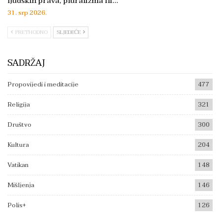
ljudskih prava, pluralizma ili…
31. srp 2026.
PRETHODNO
SLJEDEĆE
SADRŽAJ
Propovijedi i meditacije
477
Religija
321
Društvo
300
Kultura
204
Vatikan
148
Mišljenja
146
Polis+
126