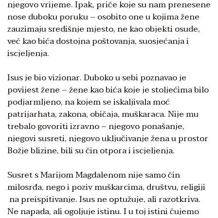
njegovo vrijeme. Ipak, priče koje su nam prenesene
nose duboku poruku – osobito one u kojima žene
zauzimaju središnje mjesto, ne kao objekti osude,
već kao bića dostojna poštovanja, suosjećanja i
iscjeljenja.
Isus je bio vizionar. Duboko u sebi poznavao je
povijest žene – žene kao bića koje je stoljećima bilo
podjarmljeno, na kojem se iskaljivala moć
patrijarhata, zakona, običaja, muškaraca. Nije mu
trebalo govoriti izravno – njegovo ponašanje,
njegovi susreti, njegovo uključivanje žena u prostor
Božje blizine, bili su čin otpora i iscjeljenja.
Susret s Marijom Magdalenom nije samo čin
milosrđa, nego i poziv muškarcima, društvu, religiji
na preispitivanje. Isus ne optužuje, ali razotkriva.
Ne napada, ali ogoljuje istinu. I u toj istini čujemo