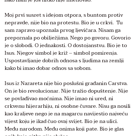
Moj prvi susret s idejom otpora, s buntom protiv
nepravde, nije bio na protestu. Bio je u crkvi. Tu
sam zapravo upoznala prvog ljevičara. Nisam ga
prepoznala po obilježjima. Nego po govoru. Govorio
je o slobodi. O jednakosti. O dostojanstvu. Bio je to
Isus. Njegov simbol je križ – simbol pomirenja.
Uspostavljanje dobrih odnosa s ljudima na zemlji
kako bi imao dobar odnos sa sobom.
Isus iz Nazareta nije bio poslušni građanin Carstva.
On je bio revolucionar. Nije tražio dopuštenje. Nije
se povlađivao moćnima. Nije imao ni ured, ni
crkvenu hijerarhiju, ni osobne čuvare. Nisu ga nosili
kao kraljeve nego je na magarcu navijestio najveću
vijest koju je ikad čuo ovaj svijet. Bio je na ulici.
Među narodom. Među onima koji pate. Bio je glas