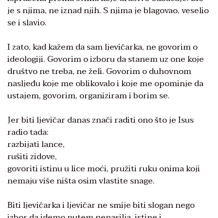
je s njima, ne iznad njih. S njima je blagovao, veselio
se i slavio.
I zato, kad kažem da sam ljevičarka, ne govorim o
ideologiji. Govorim o izboru da stanem uz one koje
društvo ne treba, ne želi. Govorim o duhovnom
nasljeđu koje me oblikovalo i koje me opominje da
ustajem, govorim, organiziram i borim se.
Jer biti ljevičar danas znači raditi ono što je Isus
radio tada:
razbijati lance,
rušiti zidove,
govoriti istinu u lice moći, pružiti ruku onima koji
nemaju više ništa osim vlastite snage.
Biti ljevičarka i ljevičar ne smije biti slogan nego
izbor da idemo putem nenasilja, istine i