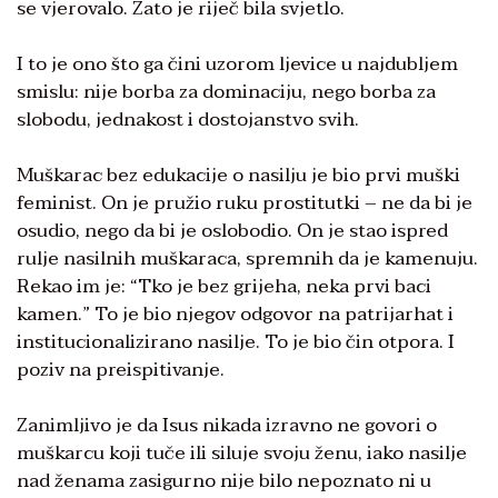
se vjerovalo. Zato je riječ bila svjetlo.
I to je ono što ga čini uzorom ljevice u najdubljem
smislu: nije borba za dominaciju, nego borba za
slobodu, jednakost i dostojanstvo svih.
Muškarac bez edukacije o nasilju je bio prvi muški
feminist. On je pružio ruku prostitutki – ne da bi je
osudio, nego da bi je oslobodio. On je stao ispred
rulje nasilnih muškaraca, spremnih da je kamenuju.
Rekao im je: “Tko je bez grijeha, neka prvi baci
kamen.” To je bio njegov odgovor na patrijarhat i
institucionalizirano nasilje. To je bio čin otpora. I
poziv na preispitivanje.
Zanimljivo je da Isus nikada izravno ne govori o
muškarcu koji tuče ili siluje svoju ženu, iako nasilje
nad ženama zasigurno nije bilo nepoznato ni u