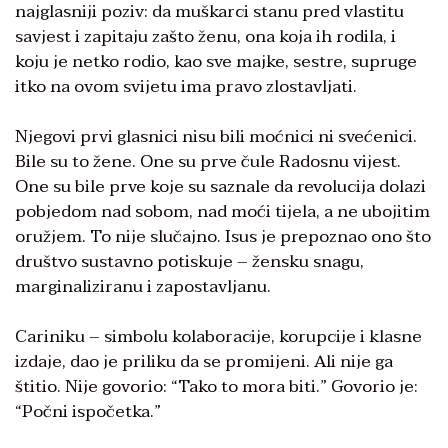
najglasniji poziv: da muškarci stanu pred vlastitu
savjest i zapitaju zašto ženu, ona koja ih rodila, i
koju je netko rodio, kao sve majke, sestre, supruge
itko na ovom svijetu ima pravo zlostavljati.
Njegovi prvi glasnici nisu bili moćnici ni svećenici.
Bile su to žene. One su prve čule Radosnu vijest.
One su bile prve koje su saznale da revolucija dolazi
pobjedom nad sobom, nad moći tijela, a ne ubojitim
oružjem. To nije slučajno. Isus je prepoznao ono što
društvo sustavno potiskuje – žensku snagu,
marginaliziranu i zapostavljanu.
Cariniku – simbolu kolaboracije, korupcije i klasne
izdaje, dao je priliku da se promijeni. Ali nije ga
štitio. Nije govorio: “Tako to mora biti.” Govorio je:
“Počni ispočetka.”