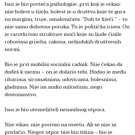
Isus je bio preteča psihologije, prvi koji je rekao:
nije bolest u tijelu, bolest je u društvu koje te gura
na marginu, truje, omalovažava. “Duh te liječi.” – to
nije samo duhovna poruka. To je politička izjava. On
je razotkrivao strukture moći koje su ljude činile
robovima grijeha, zakona, neljudskih društvenih
normi.
Bio je prvi mobilni socijalni radnik. Nije čekao da
dođeš k njemu – on je dolazio tebi. Hodao je među
ribarima, siromašnima, udovicama, bolesnima,
gladnima. Nije im nudio milostinju, nego
dostojanstvo.
Isus je bio utemeljitelj nenasilnog otpora.
Nije vikao, nije pozivao na osvetu. Ali se nije ni
povlačio. Njegov otpor nije bio tišina – bio je