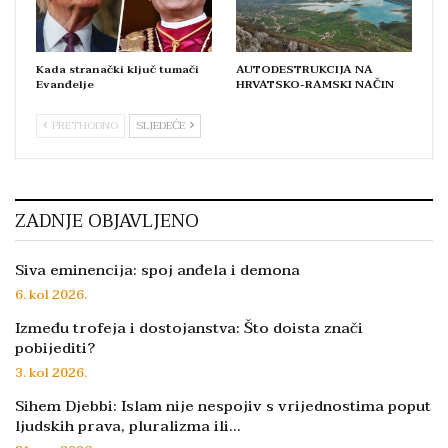
Kada stranački ključ tumači
AUTODESTRUKCIJA NA
Evanđelje
HRVATSKO-RAMSKI NAČIN
PRETHODNO
SLJEDEĆE
ZADNJE OBJAVLJENO
Siva eminencija: spoj anđela i demona
6. kol 2026.
Između trofeja i dostojanstva: Što doista znači
pobijediti?
3. kol 2026.
Sihem Djebbi: Islam nije nespojiv s vrijednostima poput
ljudskih prava, pluralizma ili…