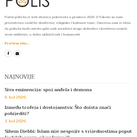
Portal polis.ba je web-stranica pokrenuta u prosincu 2020. U fokusu su nam
prvenstveno različite društvene, religijske i kulturne teme. Osnovna nam je ideja
da polis.ba bude mjesto gdje naši suradnici mogu slobodno i kreativno iznijeti
svoje mišljenje, u duhu uključivosti i humanosti.
Pročitaj više...
NAJNOVIJE
Siva eminencija: spoj anđela i demona
6. kol 2026.
Između trofeja i dostojanstva: Što doista znači
pobijediti?
3. kol 2026.
Sihem Djebbi: Islam nije nespojiv s vrijednostima poput