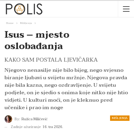
Home
Mišljenja
Isus – mjesto
oslobađanja
KAKO SAM POSTALA LJEVIČARKA
Njegovo nenasilje nije bilo bijeg, nego svjesno
biranje ljubavi u svijetu mržnje. Njegova pravda
nije bila kazna, nego ozdravljenje. U svijetu
podjele, on je sjedio s onima koje nitko nije htio
vidjeti. U kulturi moći, on je kleknuo pred
učenike i prao im noge
MIŠLJENJA
By:
Ružica Miličević
Zadnje ažuriranje
16. tra 2026.