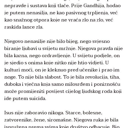
nepravde i sustava koji tlače. Prije Gandhija, hodao
je putem nenasilja, ne kao pasivnog trpljenja, već
kao snažnog otpora koje ne vraća zlo na zlo, već
raskida lance zla.
Njegovo nenasilje nije bilo bijeg, nego svjesno
biranje ljubavi u svijetu mržnje. Njegova pravda nije
bila kazna, nego ozdravljenje. U svijetu podjele, on
je sjedio s onima koje nitko nije htio vidjeti. U
kulturi moći, on je kleknuo pred učenike i prao im
noge. To nije bila slabost. To je bila revolucija, tiha,
duboka i vječna koja samo milosrđem i poniznošću
može promijeniti povijest cijelog ljudskog roda koji
ide putem suicida.
Isus nije zaboravio nikoga. Starce, bolesne,
zatvorenike, žene, siromašne. Njegova ruka je bila
ispružena prema svima koje društvo odbacuje. Bio