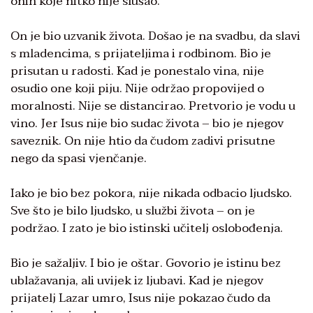
onih koje nitko nije slušao.
On je bio uzvanik života. Došao je na svadbu, da slavi
s mladencima, s prijateljima i rodbinom. Bio je
prisutan u radosti. Kad je ponestalo vina, nije
osudio one koji piju. Nije održao propovijed o
moralnosti. Nije se distancirao. Pretvorio je vodu u
vino. Jer Isus nije bio sudac života – bio je njegov
saveznik. On nije htio da čudom zadivi prisutne
nego da spasi vjenčanje.
Iako je bio bez pokora, nije nikada odbacio ljudsko.
Sve što je bilo ljudsko, u službi života – on je
podržao. I zato je bio istinski učitelj oslobođenja.
Bio je sažaljiv. I bio je oštar. Govorio je istinu bez
ublažavanja, ali uvijek iz ljubavi. Kad je njegov
prijatelj Lazar umro, Isus nije pokazao čudo da