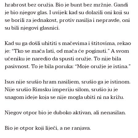
hrabrost bez oružja. Bio je bunt bez mržnje. Gandi
je bio njegov glas. I uvijek kad su dolazili oni koji su
se borili za jednakost, protiv nasilja i nepravde, oni
su bili njegovi glasnici.
Kad su ga došli uhititi s mačevima i štitovima, rekao
je: “Tko se mača lati, od mača će poginuti.” A svom
učeniku je naredio da spusti oružje. To nije bila
pasivnost. To je bila poruka: “Moje oružje je istina.”
Isus nije srušio hram nasiljem, srušio ga je istinom.
Nije srušio Rimsku imperiju silom, srušio ju je
snagom ideje koja se nije mogla ubiti ni na križu.
Njegov otpor bio je duboko aktivan, ali nenasilan.
Bio je otpor koji liječi, a ne ranjava.