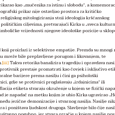
rikazao kao „mučenika za istinu i slobodu“, a komemorac
ografski prikaz nije ostavljao prostora za kritičko
 religijskog mitologiziranja stoji ideologija kršćanskog
političkim ciljevima, pretvarajući Kirka u „sveca kultur
simboličke vrijednosti njegove ideološke pozicije u sklo
 koji proizlazi iz selektivne empatije. Premda su mnogi 
 su mreže bile preplavljene porugom i likovanjem, te
n.
[iii]
Takva retorika banalizira tragediju i opravdava nasil
protivnik prestaje promatrati kao čovjek i isključivo eti
oralne barijere prema nasilju i čini ga psihološki
snici, gdje se protivnici proglašavaju „izdajnicima“ ili
lacija etiketa stvaraju okruženje u kojem se fizički nap
ad je napadač na metku kojim je ubio Kirka ugravirao „He
 između jezične demonizacije i stvarnog nasilja. Nasilje ni
 i poništava ljudskost drugoga. Slavljenje bilo čije nasi
uštveno pogubno, jer stvara ozračje u kojem nasilje pos