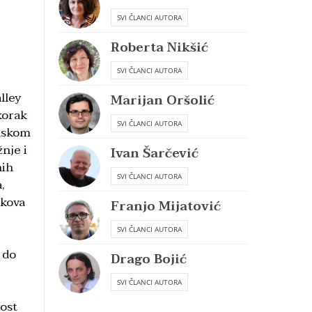
SVI ČLANCI AUTORA
Roberta Nikšić
SVI ČLANCI AUTORA
lley
Marijan Oršolić
 korak
SVI ČLANCI AUTORA
anskom
nje i
Ivan Šarčević
nih
SVI ČLANCI AUTORA
,
rkova
Franjo Mijatović
SVI ČLANCI AUTORA
 do
Drago Bojić
SVI ČLANCI AUTORA
ost