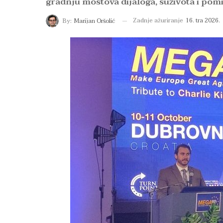
gradnju mostova dijaloga, suživota i pom
Zadnje ažuriranje
16. tra 2026.
By:
Marijan Oršolić