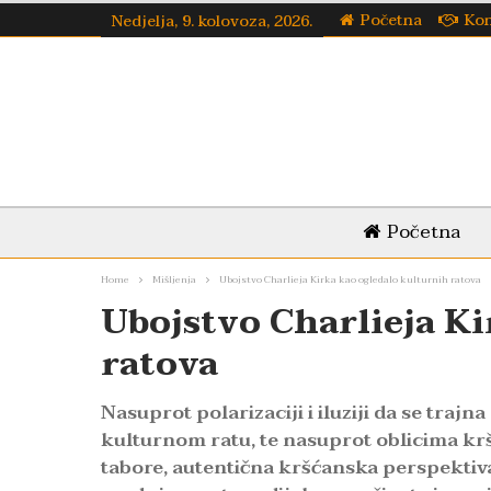
Početna
Kon
Nedjelja, 9. kolovoza, 2026.
Početna
Home
Mišljenja
Ubojstvo Charlieja Kirka kao ogledalo kulturnih ratova
Ubojstvo Charlieja Ki
ratova
Nasuprot polarizaciji i iluziji da se tra
kulturnom ratu, te nasuprot oblicima kršć
tabore, autentična kršćanska perspektiva 