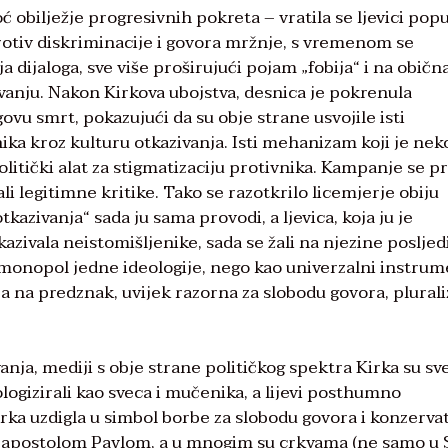
 obilježje progresivnih pokreta – vratila se ljevici pop
otiv diskriminacije i govora mržnje, s vremenom se
 dijaloga, sve više proširujući pojam „fobija“ i na običn
vanju. Nakon Kirkova ubojstva, desnica je pokrenula
govu smrt, pokazujući da su obje strane usvojile isti
nika kroz kulturu otkazivanja. Isti mehanizam koji je nek
 politički alat za stigmatizaciju protivnika. Kampanje se p
li legitimne kritike. Tako se razotkrilo licemjerje obiju
kazivanja“ sada ju sama provodi, a ljevica, koja ju je
zivala neistomišljenike, sada se žali na njezine posljed
 monopol jedne ideologije, nego kao univerzalni instru
ra na predznak, uvijek razorna za slobodu govora, plural
nja, mediji s obje strane političkog spektra Kirka su sve
logizirali kao sveca i mučenika, a lijevi posthumno
 Kirka uzdigla u simbol borbe za slobodu govora i konzerva
e s apostolom Pavlom, a u mnogim su crkvama (ne samo u