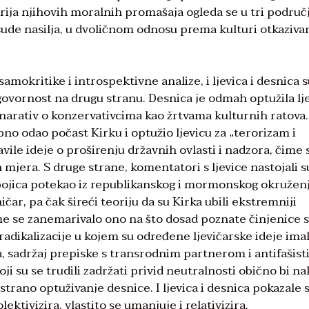
trija njihovih moralnih promašaja ogleda se u tri područj
ude nasilja, u dvoličnom odnosu prema kulturi otkazivan
mokritike i introspektivne analize, i ljevica i desnica 
govornost na drugu stranu. Desnica je odmah optužila lj
ti narativ o konzervativcima kao žrtvama kulturnih ratova.
no odao počast Kirku i optužio ljevicu za „terorizam i
avile ideje o proširenju državnih ovlasti i nadzora, čime 
 mjera. S druge strane, komentatori s ljevice nastojali s
 ubojica potekao iz republikanskog i mormonskog okruženj
čar, pa čak šireći teoriju da su Kirka ubili ekstremniji
ime se zanemarivalo ono na što dosad poznate činjenice 
adikalizacije u kojem su određene ljevičarske ideje ima
ja, sadržaj prepiske s transrodnim partnerom i antifašist
ji su se trudili zadržati privid neutralnosti obično bi n
strano optuživanje desnice. I ljevica i desnica pokazale 
ektivizira, vlastito se umanjuje i relativizira.