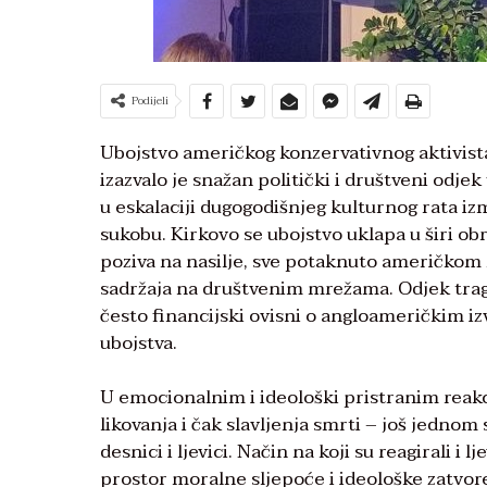
Podijeli
Ubojstvo američkog konzervativnog aktivista
izazvalo je snažan politički i društveni odjek
u eskalaciji dugogodišnjeg kulturnog rata
sukobu. Kirkovo se ubojstvo uklapa u širi ob
poziva na nasilje, sve potaknuto američko
sadržaja na društvenim mrežama. Odjek trage
često financijski ovisni o angloameričkim i
ubojstva.
U emocionalnim i ideološki pristranim reakci
likovanja i čak slavljenja smrti – još jednom
desnici i ljevici. Način na koji su reagirali i 
prostor moralne sljepoće i ideološke zatvor