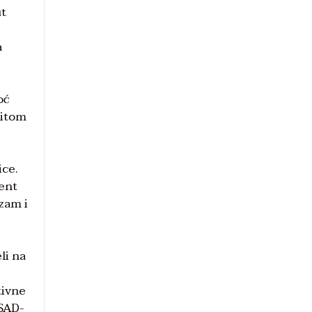
ut
a
oć
ritom
ice.
ment
izam i
li na
tivne
 SAD-