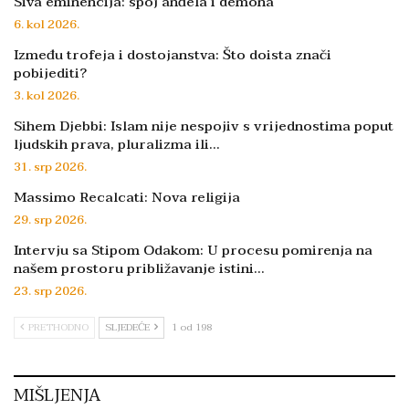
Siva eminencija: spoj anđela i demona
6. kol 2026.
Između trofeja i dostojanstva: Što doista znači
pobijediti?
3. kol 2026.
Sihem Djebbi: Islam nije nespojiv s vrijednostima poput
ljudskih prava, pluralizma ili…
31. srp 2026.
Massimo Recalcati: Nova religija
29. srp 2026.
Intervju sa Stipom Odakom: U procesu pomirenja na
našem prostoru približavanje istini…
23. srp 2026.
PRETHODNO
SLJEDEĆE
1 od 198
MIŠLJENJA