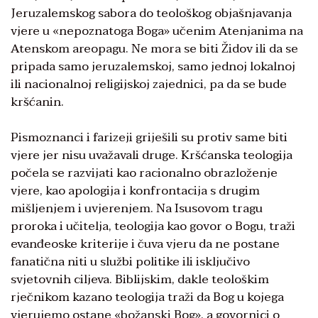
Jeruzalemskog sabora do teološkog objašnjavanja
vjere u «nepoznatoga Boga» učenim Atenjanima na
Atenskom areopagu. Ne mora se biti Židov ili da se
pripada samo jeruzalemskoj, samo jednoj lokalnoj
ili nacionalnoj religijskoj zajednici, pa da se bude
kršćanin.
Pismoznanci i farizeji griješili su protiv same biti
vjere jer nisu uvažavali druge. Kršćanska teologija
počela se razvijati kao racionalno obrazloženje
vjere, kao apologija i konfrontacija s drugim
mišljenjem i uvjerenjem. Na Isusovom tragu
proroka i učitelja, teologija kao govor o Bogu, traži
evanđeoske kriterije i čuva vjeru da ne postane
fanatična niti u službi politike ili isključivo
svjetovnih ciljeva. Biblijskim, dakle teološkim
rječnikom kazano teologija traži da Bog u kojega
vjerujemo ostane «božanski Bog», a govornici o