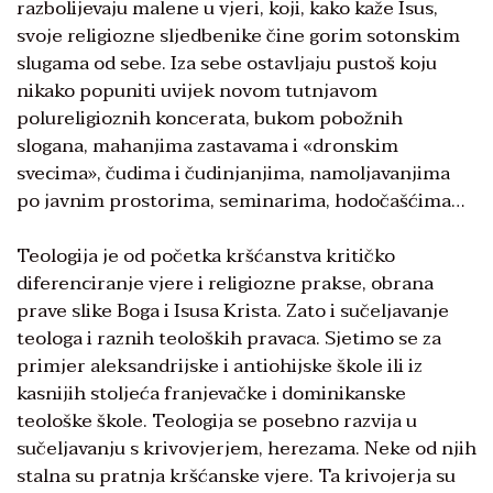
razbolijevaju malene u vjeri, koji, kako kaže Isus,
svoje religiozne sljedbenike čine gorim sotonskim
slugama od sebe. Iza sebe ostavljaju pustoš koju
nikako popuniti uvijek novom tutnjavom
polureligioznih koncerata, bukom pobožnih
slogana, mahanjima zastavama i «dronskim
svecima», čudima i čudinjanjima, namoljavanjima
po javnim prostorima, seminarima, hodočašćima…
Teologija je od početka kršćanstva kritičko
diferenciranje vjere i religiozne prakse, obrana
prave slike Boga i Isusa Krista. Zato i sučeljavanje
teologa i raznih teoloških pravaca. Sjetimo se za
primjer aleksandrijske i antiohijske škole ili iz
kasnijih stoljeća franjevačke i dominikanske
teološke škole. Teologija se posebno razvija u
sučeljavanju s krivovjerjem, herezama. Neke od njih
stalna su pratnja kršćanske vjere. Ta krivojerja su