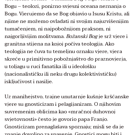
Bogu – teolozi, ponizno svjesni oceana neznanja o
Bogu. Vjerujemo da se Bog objavio u Isusu Kristu, ali
njime ne možemo ovladati ni svojim najuzvišenijim
tumačenjem, ni najpobožnijom praksom, ni
najgorljivijim molitvama.
Božanski Bog
je srž vjere i
granitna stijena na kojoj počiva teologija. Ako
teologija ne čuva tu temeljnu oznaku vjere, vjera
skreće u primitivno pobožnjaštvo do praznovjerja,
u toljagu u ruci fanatika ili u ideološku
(nacionalističku ili neku drugu kolektivističku)
isključivost i nasilje.
Uz manihejstvo, trajne unutarnje kušnje kršćanske
vjere su gnosticizam i pelagijanizam. O njihovim
suvremenim oblicima kao «mračnoj duhovnoj
svjetovnosti» često je govorio papa Franjo.
Gnosticizam prenaglašava spoznaju; misli se da je
znanje dovoljno za spasenje. Gnostici mogu biti i