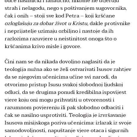
buče nasilnički i fanatično, nikome ne utjeruju
strah i nelagodu, nego s poštivanjem sugovornika,
čak i onih – stoji sve kod Petra – koji kršćane
ozloglašuju za dobar život u Kristu,
dakle protivnike
i neprijatelje uzimaju ozbiljno i nastoje da ih
razlozima razuvjere u neistinitost onoga što o
kršćanima krivo misle i govore.
Čini nam se da nikada dovoljno naglasiti da je
teologija nužna ako se želi ostvarivati Isusov zahtjev
da se njegovim učenicima učine svi narodi, da
otvorimo pristup Isusu svakoj slobodnoj ljudskoj
odluci, da se drugima ponudi kredibilna ispovijest
vjere koju oni mogu prihvatiti u otvorenosti i
razumnom povjerenju ili pak slobodno odbaciti i
čak se nasilno usprotiviti. Teologija je izvršavanje
Isusova misijskoga poziva učenicima: izlazak iz svoje
samodovoljnosti, napuštanje vjere otaca i sigurnih