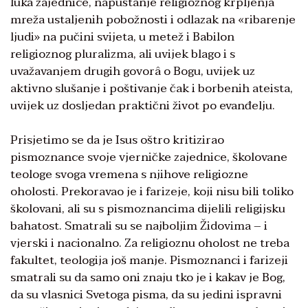
luka zajednice, napuštanje religioznog krpljenja
mreža ustaljenih pobožnosti i odlazak na «ribarenje
ljudi» na pučini svijeta, u metež i Babilon
religioznog pluralizma, ali uvijek blago i s
uvažavanjem drugih govorâ o Bogu, uvijek uz
aktivno slušanje i poštivanje čak i borbenih ateista,
uvijek uz dosljedan praktični život po evanđelju.
Prisjetimo se da je Isus oštro kritizirao
pismoznance svoje vjerničke zajednice, školovane
teologe svoga vremena s njihove religiozne
oholosti. Prekoravao je i farizeje, koji nisu bili toliko
školovani, ali su s pismoznancima dijelili religijsku
bahatost. Smatrali su se najboljim Židovima – i
vjerski i nacionalno. Za religioznu oholost ne treba
fakultet, teologija još manje. Pismoznanci i farizeji
smatrali su da samo oni znaju tko je i kakav je Bog,
da su vlasnici Svetoga pisma, da su jedini ispravni