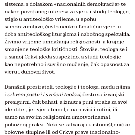
sistema, s dolaskom «nacionalnih demokracija» te
nakon povećanog interesa za vjeru i studij teologije,
stiglo u antiteološko vrijeme, u epohu
samorazumljive, često neuke i fanatične vjere, u
doba antiteološkog liturgizma i nabožnog spektakla.
Živimo vrijeme umnažanja religioznosti, a krajnje
smanjene teološke kritičnosti. Štoviše, teologa se i
u samoj Crkvi gleda suspektno, a studij teologije
kao nepotrebno i suvišno mučenje, čak opasnost za
vjeru i duhovni život.
Današnji preziratelji teologije i teologa, među njima
i
crkveni pastiri i
svršeni teolozi
, često su izvanjski
presigurni, čak bahati, a iznutra puni straha za svoj
identitet, jer vjeru temelje na navici i rutini, ili
samo na svojim religioznim umotvorinama i
pobožnoj praksi. Neki se zatvaraju u istomišljeničke
bojovne skupine ili od Crkve prave (nacionalno-