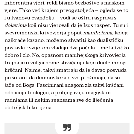
inherentna vjeri, rekli bismo bezboštvo s maskom
vjere. Tako već krajem prvog stoljeća – ogleda se to
i u Ivanovu evanđelju – vodi se oštra rasprava s
doketima
koji nisu vjerovali da je Isus raspet. Tu su i
svevremenska krivovjerja poput
maniheizma
, kojeg,
najkraće kazano, možemo shvatiti kao dualističku
postavku: svijetom vladaju dva počela – metafizičko
dobro i zlo. No, opasnost manihejskoga krivovjerja
trajna je u vulgarnome shvaćanju koje dijele mnogi
kršćani. Naime, takvi smatraju da je đavao posvuda
prisutan i da demonske sile sve prožimaju, da su
jače od Boga. Fascinirani snagom zla takvi kršćani
odbacuju teologiju, a pribjegavaju magijskim
radnjama ili nekim seansama sve do liječenja
obiteljskih korijena.