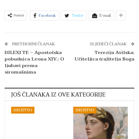
Facebook
Twitter
E-mail
Podijeli
PRETHODNI ČLANAK
SLJEDEĆI ČLANAK
DILEXI TE – Apostolska
Terezija Avilska:
pobudnica Leona XIV.: O
Učiteljica tražitelja Boga
ljubavi prema
siromašnima
JOŠ ČLANAKA IZ OVE KATEGORIJE
DRUŠTVO
DRUŠTVO