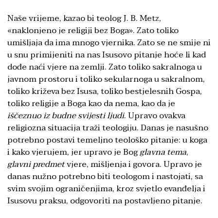
Naše vrijeme, kazao bi teolog J. B. Metz,
«naklonjeno je religiji bez Boga». Zato toliko
umišljaja da ima mnogo vjernika. Zato se ne smije ni
u snu primijeniti na nas Isusovo pitanje hoće li kad
dođe naći vjere na zemlji. Zato toliko sakralnoga u
javnom prostoru i toliko sekularnoga u sakralnom,
toliko križeva bez Isusa, toliko bestjelesnih Gospa,
toliko religije a Boga kao da nema, kao da je
iščeznuo iz budne svijesti ljudi
. Upravo ovakva
religiozna situacija traži teologiju. Danas je nasušno
potrebno postavi temeljno teološko pitanje: u koga
i kako vjerujem, jer upravo je Bog
glavna tema
,
glavni predmet
vjere, mišljenja i govora. Upravo je
danas nužno potrebno biti teologom i nastojati, sa
svim svojim ograničenjima, kroz svjetlo evanđelja i
Isusovu praksu, odgovoriti na postavljeno pitanje.