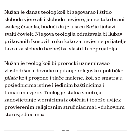
Nužan je danas teolog koji bi zagovarao i štitio
slobodu vjere ali i slobodu nevjere, jer se tako brani
svakog čovjeka, budući da je u srcu Božje ljubavi
svaki čovjek. Njegova teologija odražavala bi ljubav
prikovanih Isusovih ruku kako za nevjerne prijatelje
tako i za slobodu bezboštva vlastitih neprijatelja.
Nužan je teolog koji bi proročki uznemiravao
vlastodršce i dovodio u pitanje religijske i političke
pilate
koji progone i tlače malene, koji se smatraju
posjednicima istine i jedinim baštinicima i
tumačima vjere. Teolog je stalna smetnja i
zanovijetanje vjernicima iz običaja i tobože uvijek
provjerenim religioznim stručnjacima i «duhovnim
starosjediocima».