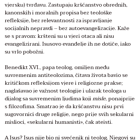
vjersku) tvrđavu. Zastupaju kršćanstvo obrednih,
kanonskih i moralnih propisa bez teološke
refleksije, bez relevantnosti za ispravljanje
socijalnih nepravdi – bez autoevangelizacije. Kaže
se s pravom: kršteni su u vjeri otaca ali nisu
evangelizirani. Isusovo evanđelje ih ne dotiče, iako
su vrlo pobožni.
Benedikt XVI., papa teolog, omiljen među
suvremenim antiteolozima, čitava života bavio se
kritičkom refleksijom vjere i religiozne prakse;
naglašavao je važnost teologije i ulazak teologa u
dijalog sa suvremenim ljudima koji
misle
, ponajprije
s filozofima. Smatrao je da kršćanstvu nisu prvi
sugovornici druge religije, nego prije svih sekularni
mislioci, «sekularni humanisti», čak ateisti.
A Isus? Isus nije bio ni svećenik ni teolog. Njegovi su