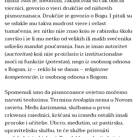
njima. Isus je, međutim, zaključivali su čak obični
vjernici, govorio o vjeri drukčije od njihovih
pismoznanaca. Drukčije je govorio o Bogu. I pitali su
se odakle mu takva mudrost vjere i ovlast
tumačenja, jer nitko nije znao koju je rabinsku školu
završio i je li mu netko od velikih ili malih svećenika
udijelio mandat poučavanja. Isus je imao autoritet
(
auctoritas
) koji nije proizlazio iz institucionalne
moći ni funkcije (
potestas
), nego iz osobnog odnosa
s Bogom, iz – reklo bi se danas –
religiozne
kompetencije
, iz osobnog odnosa s Bogom.
Spomenuli smo da pismoznance uvjetno možemo
nazvati teolozima. Termina
teologija
nema u Novom
zavjetu. Među
karizmama
, službama u prvoj
crkvenoj zajednici, kršćani su između ostalih imali
proroke i učitelje. Ubrzo, međutim, uz pastirsku,
upraviteljsku službu, te će službe prisvojiti