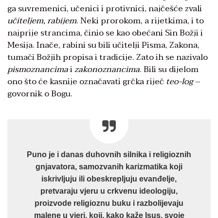
ga suvremenici, učenici i protivnici, najčešće zvali
učiteljem
, rabijem
. Neki prorokom, a rijetkima, i to
najprije strancima, činio se kao obećani Sin Božji i
Mesija. Inače, rabini su bili učitelji Pisma, Zakona,
tumači Božjih propisa i tradicije. Zato ih se nazivalo
pismoznancima
i
zakonoznancima
. Bili su dijelom
ono što će kasnije označavati grčka riječ
teo
-log
–
govornik o Bogu.
Puno je i danas duhovnih silnika i religioznih
gnjavatora, samozvanih karizmatika koji
iskrivljuju ili obeskrepljuju evanđelje,
pretvaraju vjeru u crkvenu ideologiju,
proizvode religioznu buku i razbolijevaju
malene u vjeri, koji, kako kaže Isus, svoje