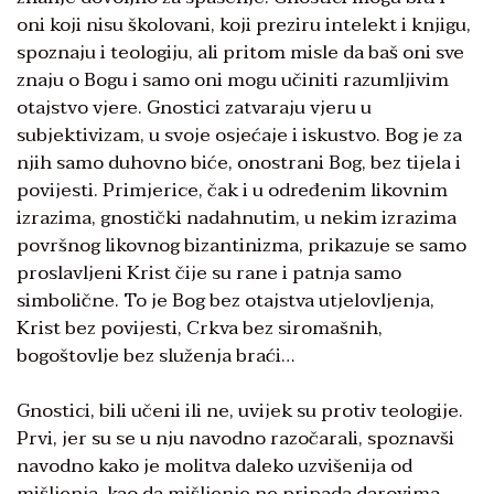
oni koji nisu školovani, koji preziru intelekt i knjigu,
spoznaju i teologiju, ali pritom misle da baš oni sve
znaju o Bogu i samo oni mogu učiniti razumljivim
otajstvo vjere. Gnostici zatvaraju vjeru u
subjektivizam, u svoje osjećaje i iskustvo. Bog je za
njih samo duhovno biće, onostrani Bog, bez tijela i
povijesti. Primjerice, čak i u određenim likovnim
izrazima, gnostički nadahnutim, u nekim izrazima
površnog likovnog bizantinizma, prikazuje se samo
proslavljeni Krist čije su rane i patnja samo
simbolične. To je Bog bez otajstva utjelovljenja,
Krist bez povijesti, Crkva bez siromašnih,
bogoštovlje bez služenja braći…
Gnostici, bili učeni ili ne, uvijek su protiv teologije.
Prvi, jer su se u nju navodno razočarali, spoznavši
navodno kako je molitva daleko uzvišenija od
mišljenja, kao da mišljenje ne pripada darovima