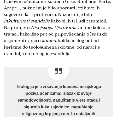
Isusovim učenicima, susreću Grke, Rimljane, Parte,
Arape…, nužno im je bilo upoznati jezik svojih
sugovornika, i protivnika. Nužno im je bilo
inkulturirati
evanđelje
kako bi ih ti ljudi razumjeli.
Na primjeru
Nicejskoga
Vjerovanja
vidimo koliko je
trajao i kako išao put od pripovijedanja o Isusu do
argumentiranja u
koineu
, koliko je dug put od
kerigme do teologumena i dogme, od naracije
evanđelja do teologije evanđelja.
Teologija je izvršavanje Isusova misijskoga
poziva učenicima: izlazak iz svoje
samodovoljnosti, napuštanje vjere otaca i
sigurnih luka zajednice, napuštanje
religioznog krpljenja mreža ustaljenih