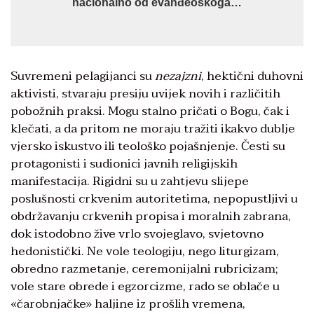
nacionalno od evanđeoskoga…
Suvremeni pelagijanci su
nezajzni
, hektični duhovni
aktivisti, stvaraju presiju uvijek novih i različitih
pobožnih praksi. Mogu stalno pričati o Bogu, čak i
klečati, a da pritom ne moraju tražiti ikakvo dublje
vjersko iskustvo ili teološko pojašnjenje. Česti su
protagonisti i sudionici javnih religijskih
manifestacija. Rigidni su u zahtjevu slijepe
poslušnosti crkvenim autoritetima, nepopustljivi u
obdržavanju crkvenih propisa i moralnih zabrana,
dok istodobno žive vrlo svojeglavo, svjetovno
hedonistički. Ne vole teologiju, nego liturgizam,
obredno razmetanje, ceremonijalni rubricizam;
vole stare obrede i egzorcizme, rado se oblače u
«čarobnjačke» haljine iz prošlih vremena,