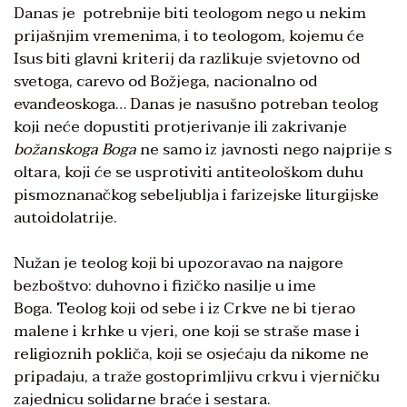
Danas je potrebnije biti teologom nego u nekim
prijašnjim vremenima, i to teologom, kojemu će
Isus biti glavni kriterij da razlikuje svjetovno od
svetoga, carevo od Božjega, nacionalno od
evanđeoskoga… Danas je nasušno potreban teolog
koji neće dopustiti protjerivanje ili zakrivanje
božanskoga Boga
ne samo iz javnosti nego najprije s
oltara, koji će se usprotiviti antiteološkom duhu
pismoznanačkog sebeljublja i farizejske liturgijske
autoidolatrije.
Nužan je teolog koji bi upozoravao na najgore
bezboštvo: duhovno i fizičko nasilje u ime
Boga. Teolog koji od sebe i iz Crkve ne bi tjerao
malene i krhke u vjeri, one koji se straše mase i
religioznih pokliča, koji se osjećaju da nikome ne
pripadaju, a traže gostoprimljivu crkvu i vjerničku
zajednicu solidarne braće i sestara.