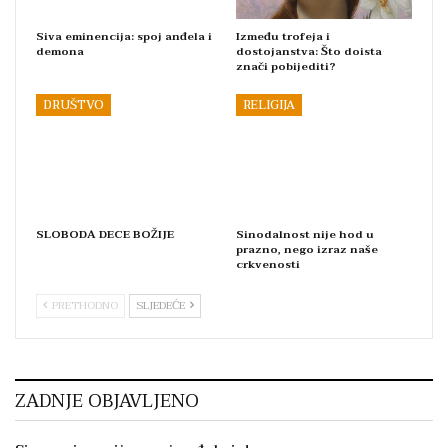
Siva eminencija: spoj anđela i
Između trofeja i
demona
dostojanstva: Što doista
znači pobijediti?
DRUŠTVO
RELIGIJA
SLOBODA DECE BOŽIJE
Sinodalnost nije hod u
prazno, nego izraz naše
crkvenosti
PRETHODNO
SLJEDEĆE
ZADNJE OBJAVLJENO