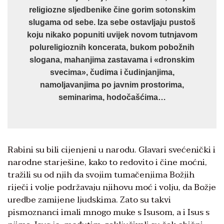
religiozne sljedbenike čine gorim sotonskim
slugama od sebe. Iza sebe ostavljaju pustoš
koju nikako popuniti uvijek novom tutnjavom
polureligioznih koncerata, bukom pobožnih
slogana, mahanjima zastavama i «dronskim
svecima», čudima i čudinjanjima,
namoljavanjima po javnim prostorima,
seminarima, hodočašćima…
Rabini su bili cijenjeni u narodu. Glavari svećenički i
narodne starješine, kako to redovito i čine moćni,
tražili su od njih da svojim tumačenjima Božjih
riječi i volje podržavaju njihovu moć i volju, da Božje
uredbe zamijene ljudskima. Zato su takvi
pismoznanci imali mnogo muke s Isusom, a i Isus s