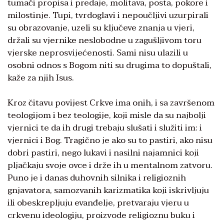
tumači propisa i predaje, molitava, posta, pokore i
milostinje. Tupi, tvrdoglavi i nepoučljivi uzurpirali
su obrazovanje, uzeli su ključeve znanja u vjeri,
držali su vjernike neslobodne u zagušljivom toru
vjerske neprosvijećenosti. Sami nisu ulazili u
osobni odnos s Bogom niti su drugima to dopuštali,
kaže za njih Isus.
Kroz čitavu povijest Crkve ima onih, i sa završenom
teologijom i bez teologije, koji misle da su najbolji
vjernici te da ih drugi trebaju slušati i služiti im: i
vjernici i Bog. Tragično je ako su to pastiri, ako nisu
dobri pastiri, nego lukavi i nasilni najamnici koji
pljačkaju svoje ovce i drže ih u mentalnom zatvoru.
Puno je i danas duhovnih silnika i religioznih
gnjavatora, samozvanih karizmatika koji iskrivljuju
ili obeskrepljuju evanđelje, pretvaraju vjeru u
crkvenu ideologiju, proizvode religioznu buku i