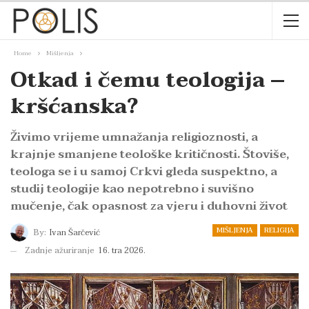
Home
Mišljenja
Otkad i čemu teologija –
kršćanska?
Živimo vrijeme umnažanja religioznosti, a
krajnje smanjene teološke kritičnosti. Štoviše,
teologa se i u samoj Crkvi gleda suspektno, a
studij teologije kao nepotrebno i suvišno
mučenje, čak opasnost za vjeru i duhovni život
MIŠLJENJA
RELIGIJA
By:
Ivan Šarčević
Zadnje ažuriranje
16. tra 2026.