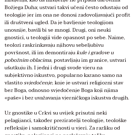
Božjega Duha; ustvari takvi učeni često odustaju od
teologije jer im ona ne donosi zadovoljavajući profit
ili društveni ugled. Da je bavljenje teologijom
unosnije, bavili bi se mnogi. Drugi, oni neuki
gnostici, u teologiji vide opasnost po sebe. Naime,
teolozi raskrinkavaju njihovu sebeljubivu
površnost, ili im demontiraju
kule i g
radove u
pobožnim oblacima
, postavljaju im granice, ustvari
ušutkuju ih. I jedni i drugi svode vjeru na
subjektivno iskustvo, popularno kazano samo na
vlastito
svjedočenje
, koje je ustvari religiozni stav
bez Boga, odnosno svjedočenje Boga koji njima
«paše» i bez uvažavanja vjerničkoga iskustva drugih.
Uz gnostike u Crkvi su uvijek prisutni neki
pelagijanci, također preziratelji teologije, teološke
refleksije i samokritičnosti u vjeri. Za razliku od