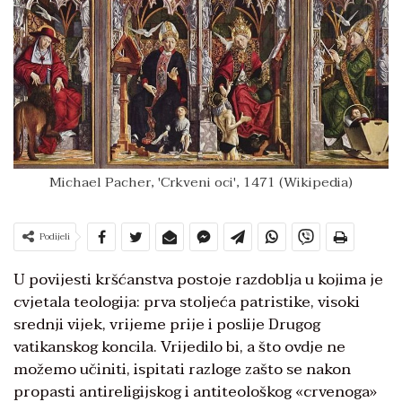
Michael Pacher, 'Crkveni oci', 1471 (Wikipedia)
Podijeli
U povijesti kršćanstva postoje razdoblja u kojima je
cvjetala teologija: prva stoljeća patristike, visoki
srednji vijek, vrijeme prije i poslije Drugog
vatikanskog koncila. Vrijedilo bi, a što ovdje ne
možemo učiniti, ispitati razloge zašto se nakon
propasti antireligijskog i antiteološkog «crvenoga»