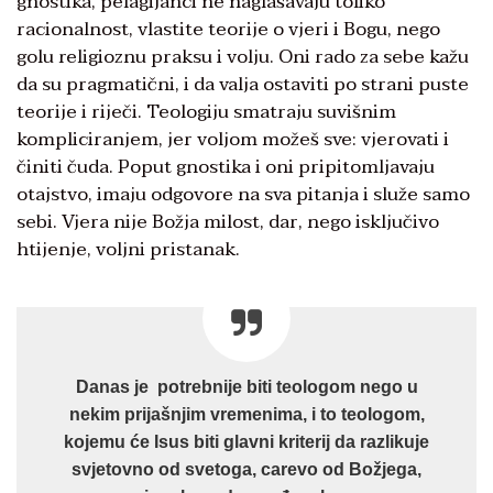
gnostika, pelagijanci ne naglašavaju toliko
racionalnost, vlastite teorije o vjeri i Bogu, nego
golu religioznu praksu i volju. Oni rado za sebe kažu
da su pragmatični, i da valja ostaviti po strani puste
teorije i riječi. Teologiju smatraju suvišnim
kompliciranjem, jer voljom možeš sve: vjerovati i
činiti čuda. Poput gnostika i oni pripitomljavaju
otajstvo, imaju odgovore na sva pitanja i služe samo
sebi. Vjera nije Božja milost, dar, nego isključivo
htijenje, voljni pristanak.
Danas je potrebnije biti teologom nego u
nekim prijašnjim vremenima, i to teologom,
kojemu će Isus biti glavni kriterij da razlikuje
svjetovno od svetoga, carevo od Božjega,