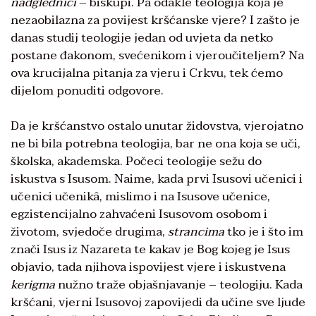
nadglednici
– biskupi. Pa odakle teologija koja je
nezaobilazna za povijest kršćanske vjere? I zašto je
danas studij teologije jedan od uvjeta da netko
postane đakonom, svećenikom i vjeroučiteljem? Na
ova krucijalna pitanja za vjeru i Crkvu, tek ćemo
dijelom ponuditi odgovore.
Da je kršćanstvo ostalo unutar židovstva, vjerojatno
ne bi bila potrebna teologija, bar ne ona koja se uči,
školska, akademska. Počeci teologije sežu do
iskustva s Isusom. Naime, kada prvi Isusovi učenici i
učenici učenikâ, mislimo i na Isusove učenice,
egzistencijalno zahvaćeni Isusovom osobom i
životom, svjedoče drugima,
strancima
tko je i što im
znači Isus iz Nazareta te kakav je Bog kojeg je Isus
objavio, tada njihova ispovijest vjere i iskustvena
kerigma
nužno traže objašnjavanje – teologiju. Kada
kršćani, vjerni Isusovoj zapovijedi da učine sve ljude