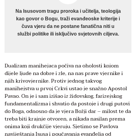
Na Isusovom tragu proroka i učitelja, teologija
kao govor o Bogu, traži evanđeoske kriterije i
čuva vjeru da ne postane fanatična niti u
službi politike ili isključivo svjetovnih ciljeva.
Dualizam manihejaca počiva na oholosti kojom
dijele ljude na dobre i zle, na nas prave vjernike i
njih krivovjernike. Protiv jednog takvog
manihejstva u prvoj Crkvi ustao je snažno Apostol
Pavao. On je i sam izišao iz židovskog, farizejskog
fundamentalizma i shvatio da postoje i drugi putovi
do Boga, odnosno da je vjera Božji dar – milost te da
treba biti krajnje otvoren, a nikada nasilan prema
onima koji drukčije vjeruju. Sjetimo se Pavlova
naviještanja Isusa i poučavanja evanđelja od