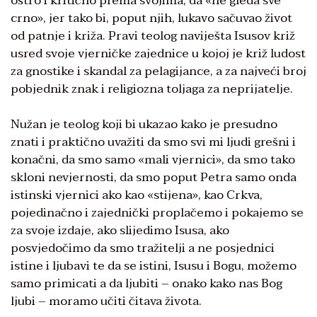
oštro i kritično prema svojima, da «ne gleda sve
crno», jer tako bi, poput njih, lukavo sačuvao život
od patnje i križa. Pravi teolog naviješta Isusov križ
usred svoje vjerničke zajednice u kojoj je križ ludost
za gnostike i skandal za pelagijance, a za najveći broj
pobjednik znak i religiozna toljaga za neprijatelje.
Nužan je teolog koji bi ukazao kako je presudno
znati i praktično uvažiti da smo svi mi ljudi grešni i
konačni, da smo samo «mali vjernici», da smo tako
skloni nevjernosti, da smo poput Petra samo onda
istinski vjernici ako kao «stijena», kao Crkva,
pojedinačno i zajednički proplačemo i pokajemo se
za svoje izdaje, ako slijedimo Isusa, ako
posvjedočimo da smo tražitelji a ne posjednici
istine i ljubavi te da se istini, Isusu i Bogu, možemo
samo primicati a da ljubiti – onako kako nas Bog
ljubi – moramo učiti čitava života.