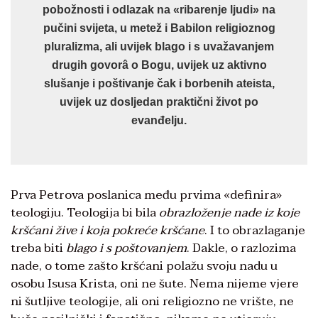
pobožnosti i odlazak na «ribarenje ljudi» na
pučini svijeta, u metež i Babilon religioznog
pluralizma, ali uvijek blago i s uvažavanjem
drugih govorâ o Bogu, uvijek uz aktivno
slušanje i poštivanje čak i borbenih ateista,
uvijek uz dosljedan praktični život po
evanđelju.
Prva Petrova poslanica među prvima «definira»
teologiju. Teologija bi bila
obrazloženje nade iz koje
kršćani žive i koja pokreće kršćane
. I to obrazlaganje
treba biti
blago i s poštovanjem
. Dakle, o razlozima
nade, o tome zašto kršćani polažu svoju nadu u
osobu Isusa Krista, oni ne šute. Nema nijeme vjere
ni šutljive teologije, ali oni religiozno ne vrište, ne