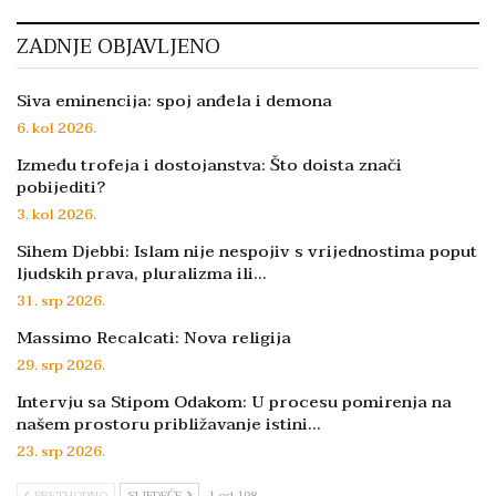
ZADNJE OBJAVLJENO
Siva eminencija: spoj anđela i demona
6. kol 2026.
Između trofeja i dostojanstva: Što doista znači
pobijediti?
3. kol 2026.
Sihem Djebbi: Islam nije nespojiv s vrijednostima poput
ljudskih prava, pluralizma ili…
31. srp 2026.
Massimo Recalcati: Nova religija
29. srp 2026.
Intervju sa Stipom Odakom: U procesu pomirenja na
našem prostoru približavanje istini…
23. srp 2026.
PRETHODNO
SLJEDEĆE
1 od 198