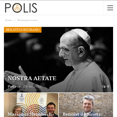
Home
Nekategorizirano
NEKATEGORIZIRANO
NOSTRA AETATE
Polis
29. lis 2025.
0
Marianne Heimbach-
Benoist de Sinety: