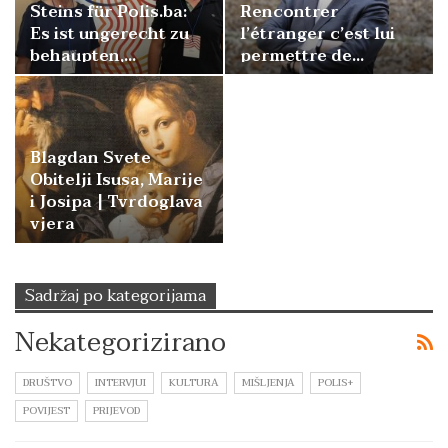
Steins für Polis.ba:
Rencontrer
Es ist ungerecht zu
l’étranger c’est lui
behaupten,…
permettre de…
Blagdan Svete
Obitelji Isusa, Marije
i Josipa | Tvrdoglava
vjera
Sadržaj po kategorijama
Nekategorizirano
DRUŠTVO
INTERVJUI
KULTURA
MIŠLJENJA
POLIS+
POVIJEST
PRIJEVOD