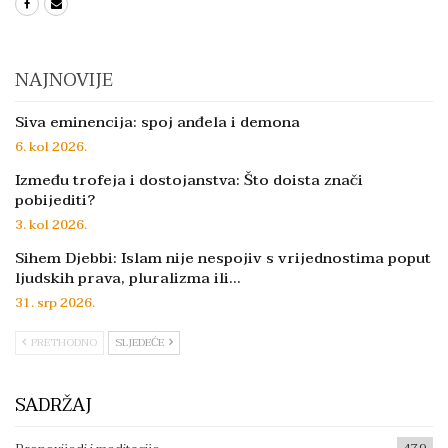
NAJNOVIJE
Siva eminencija: spoj anđela i demona
6. kol 2026.
Između trofeja i dostojanstva: Što doista znači
pobijediti?
3. kol 2026.
Sihem Djebbi: Islam nije nespojiv s vrijednostima poput
ljudskih prava, pluralizma ili…
31. srp 2026.
PRETHODNO
SLJEDEĆE
SADRŽAJ