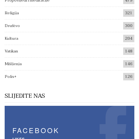
Propovijedi i meditacije
479
Religija
321
Društvo
300
Kultura
204
Vatikan
148
Mišljenja
146
Polis+
126
SLIJEDITE NAS
FACEBOOK