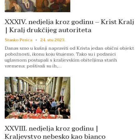
XXXIV. nedjelja kroz godinu – Krist Kralj
| Kralj drukčijeg autoriteta
Stanko Perica
24. stu 2023.
Danas smo u kušnji napraviti od Krista jedan obični objekt
pobožnosti, ikonu koju štujemo. Tako su i podanici
uglavnom postupali s kraljevskim obiteljima starih
vremena: poštivali su ih,…
XXVIII. nedjelja kroz godinu |
Kraljevstvo nebesko kao bianco