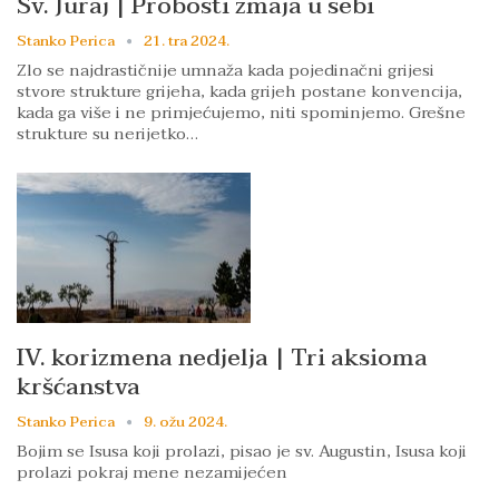
Sv. Juraj | Probosti zmaja u sebi
Stanko Perica
21. tra 2024.
Zlo se najdrastičnije umnaža kada pojedinačni grijesi
stvore strukture grijeha, kada grijeh postane konvencija,
kada ga više i ne primjećujemo, niti spominjemo. Grešne
strukture su nerijetko…
IV. korizmena nedjelja | Tri aksioma
kršćanstva
Stanko Perica
9. ožu 2024.
Bojim se Isusa koji prolazi, pisao je sv. Augustin, Isusa koji
prolazi pokraj mene nezamijećen