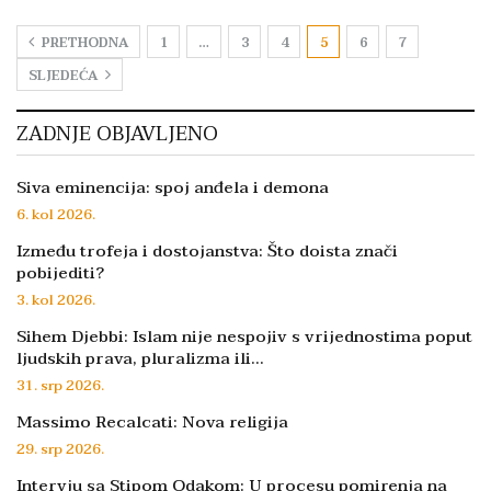
PRETHODNA
1
…
3
4
5
6
7
SLJEDEĆA
ZADNJE OBJAVLJENO
Siva eminencija: spoj anđela i demona
6. kol 2026.
Između trofeja i dostojanstva: Što doista znači
pobijediti?
3. kol 2026.
Sihem Djebbi: Islam nije nespojiv s vrijednostima poput
ljudskih prava, pluralizma ili…
31. srp 2026.
Massimo Recalcati: Nova religija
29. srp 2026.
Intervju sa Stipom Odakom: U procesu pomirenja na