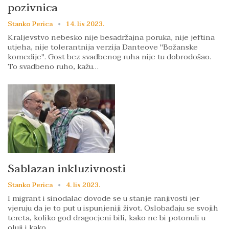
pozivnica
Stanko Perica
14. lis 2023.
Kraljevstvo nebesko nije besadržajna poruka, nije jeftina
utjeha, nije tolerantnija verzija Danteove "Božanske
komedije". Gost bez svadbenog ruha nije tu dobrodošao.
To svadbeno ruho, kažu…
Sablazan inkluzivnosti
Stanko Perica
4. lis 2023.
I migrant i sinodalac dovode se u stanje ranjivosti jer
vjeruju da je to put u ispunjeniji život. Oslobađaju se svojih
tereta, koliko god dragocjeni bili, kako ne bi potonuli u
oluji i kako…