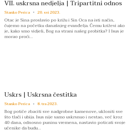
VII. uskrsna nedjelja | Tripartitni odnos
Stanko Perica
20. svi 2023.
Otac je Sina proslavio po križu i Sin Oca na isti način,
čujemo na početku današnjeg evanđelja. Čemu križevi ako
je, kako smo vidjeli, Bog na strani našeg probitka? I Isus je
morao proći…
Uskrs | Uskrsna čestitka
Stanko Perica
8. tra 2023.
Bog potiče zbaciti sve nadgrobne kamenove, ukloniti sve
što tlači i ubija. Isus nije samo uskrsnuo i nestao, već kroz
40 dana, odnosno puninu vremena, nastavio poticati svoje
učenike da budu…