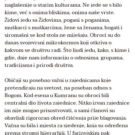
naglašenije u starim kulturama. Ne jede se s bilo
kime, već s onima bliskima, onima naše vrste.
Židovi jedu sa Židovima, pogani s poganima,
muškarci s muškarcima, žene sa ženama, bogati i
siromašni se kod stola ne miješaju. Obroci su do
danas svojevrsni mikrokozmos koji otkriva o
kakvom se društvu radi. Što ljudi jedu, kako, s kime i
gdje, daje nam informaciju o odnosima, grupama,
tradicijama i prirodi društva.
Običaji su posebno važni u zajednicama koje
pretendiraju na svetost, na poseban odnos s
Bogom. Kod esena u Kumranu su obroci bili
centralni dio života zajednice. Nitko izvan zajednice
im nije mogao prisustvovati, a sami članovi su
obavljali rigorozan obred čišćenja prije blagovanja.
Važna su bila i mjesta za sjedenje, koja su određena
prema strogoj hijerarhiji. U farizejskim pak