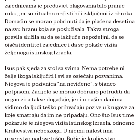
zajednicama je preduvjet blagovanja bilo pranje
ruku, jer su ritualno nečisti bili isključeni iz obroka.
Domaćin se morao pobrinuti da je plaćena desetina
na svu hranu koja se posluživala. Takva stroga
pravila služila su da se isključe nepoželjni, da se
ojača identitet zajednice i da se pokaže vizija
željenoga istinskog Izraela.
Isus pak sjeda za stol sa svima. Nema potrebe ni
želje ikoga isključiti i svi se osjećaju pozvanima.
Njegova je pozivnica “na neviđeno”, s bianco
potpisom. Zacijelo se morao dobrano potruditi da
organizira takve događaje, jer i u našim danima
vidimo da ljudi teško prihvaćaju pozive u krugove za
koje smatraju da im ne pripadaju. Ono što Isus time
pokazuje je njegova vizija istinskog Izraela, odnosno
Kraljevstva nebeskoga. U njemu milost ima
prvenstvo nad svetošću. Božje je kraljevstvo