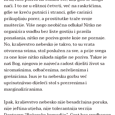
naći. I to ne u elitnoj četvrti, već na raskršćima,
gdje se kreću putnici i stranci, gdje carinici
prikupljaju porez, a prostitutke traže svoje
mušterije. Više nego neobična odluka! Nitko ne
organizira svadbu bez liste gostiju i pravila
ponašanja, nitko ne poziva goste koje ne poznaje.
No, kraljevstvo nebesko je takvo, to su vrata
otvorena svima, stol poslužen za sve, a prije svega
za one koje nitko nikada nigdje ne poziva. Takav je
naš Bog, njegova je najveća radost dijeliti život sa
siromašnima, odbačenima, neželjenima i
grešnicima. Isus je tu nebesku gozbu već
uprisutnjivao dijeleći stol s prezrenima i
marginaliziranima.
Ipak, kraljevstvo nebesko nije besadržajna poruka,
nije jeftina utjeha, nije tolerantnija verzija
Danteove “Božanske komedije”. Gost bez svadbenog