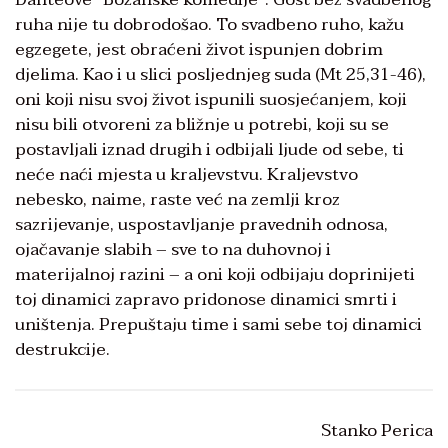
ruha nije tu dobrodošao. To svadbeno ruho, kažu
egzegete, jest obraćeni život ispunjen dobrim
djelima. Kao i u slici posljednjeg suda (Mt 25,31-46),
oni koji nisu svoj život ispunili suosjećanjem, koji
nisu bili otvoreni za bližnje u potrebi, koji su se
postavljali iznad drugih i odbijali ljude od sebe, ti
neće naći mjesta u kraljevstvu. Kraljevstvo
nebesko, naime, raste već na zemlji kroz
sazrijevanje, uspostavljanje pravednih odnosa,
ojačavanje slabih – sve to na duhovnoj i
materijalnoj razini – a oni koji odbijaju doprinijeti
toj dinamici zapravo pridonose dinamici smrti i
uništenja. Prepuštaju time i sami sebe toj dinamici
destrukcije.
Stanko Perica