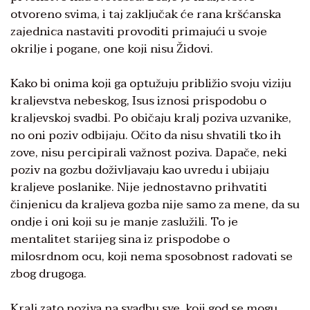
otvoreno svima, i taj zaključak će rana kršćanska
zajednica nastaviti provoditi primajući u svoje
okrilje i pogane, one koji nisu Židovi.
Kako bi onima koji ga optužuju približio svoju viziju
kraljevstva nebeskog, Isus iznosi prispodobu o
kraljevskoj svadbi. Po običaju kralj poziva uzvanike,
no oni poziv odbijaju. Očito da nisu shvatili tko ih
zove, nisu percipirali važnost poziva. Dapače, neki
poziv na gozbu doživljavaju kao uvredu i ubijaju
kraljeve poslanike. Nije jednostavno prihvatiti
činjenicu da kraljeva gozba nije samo za mene, da su
ondje i oni koji su je manje zaslužili. To je
mentalitet starijeg sina iz prispodobe o
milosrdnom ocu, koji nema sposobnost radovati se
zbog drugoga.
Kralj zato poziva na svadbu sve, koji god se mogu