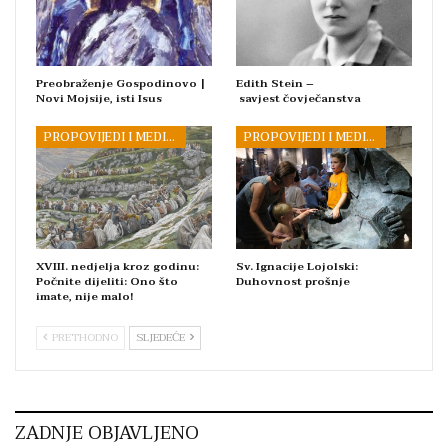
Preobraženje Gospodinovo |
Edith Stein –
Novi Mojsije, isti Isus
savjest čovječanstva
PROPOVIJEDI I MEDITACIJE
PROPOVIJEDI I MEDITACIJE
XVIII. nedjelja kroz godinu:
Sv. Ignacije Lojolski:
Počnite dijeliti: Ono što
Duhovnost prošnje
imate, nije malo!
PRETHODNO
SLJEDEĆE
ZADNJE OBJAVLJENO