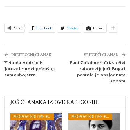
Facebook
Twitter
E-mail
Podijeli
PRETHODNI ČLANAK
SLJEDEĆI ČLANAK
Yehuda Amichai:
Paul Zulehner: Crkva živi
Jeruzalemovi pokušaji
zaboravljajući Boga i
samoubojstva
postala je opsjednuta
sobom
JOŠ ČLANAKA IZ OVE KATEGORIJE
PROPOVIJEDI I MEDITACIJE
PROPOVIJEDI I MEDITACIJE