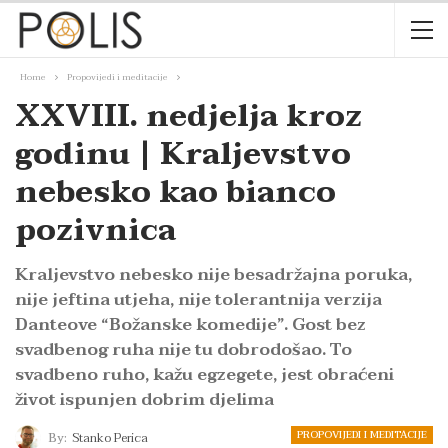
Home
Propovijedi i meditacije
XXVIII. nedjelja kroz
godinu | Kraljevstvo
nebesko kao bianco
pozivnica
Kraljevstvo nebesko nije besadržajna poruka,
nije jeftina utjeha, nije tolerantnija verzija
Danteove “Božanske komedije”. Gost bez
svadbenog ruha nije tu dobrodošao. To
svadbeno ruho, kažu egzegete, jest obraćeni
život ispunjen dobrim djelima
PROPOVIJEDI I MEDITACIJE
By:
Stanko Perica