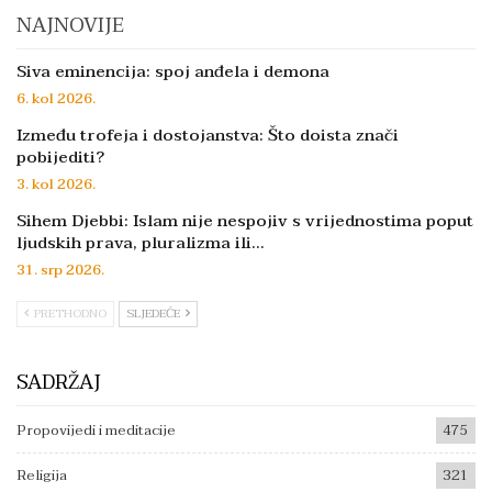
NAJNOVIJE
Siva eminencija: spoj anđela i demona
6. kol 2026.
Između trofeja i dostojanstva: Što doista znači
pobijediti?
3. kol 2026.
Sihem Djebbi: Islam nije nespojiv s vrijednostima poput
ljudskih prava, pluralizma ili…
31. srp 2026.
PRETHODNO
SLJEDEĆE
SADRŽAJ
Propovijedi i meditacije
475
Religija
321