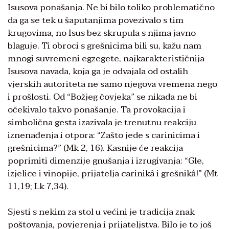
Isusova ponašanja. Ne bi bilo toliko problematično
da ga se tek u šaputanjima povezivalo s tim
krugovima, no Isus bez skrupula s njima javno
blaguje. Ti obroci s grešnicima bili su, kažu nam
mnogi suvremeni egzegete, najkarakterističnija
Isusova navada, koja ga je odvajala od ostalih
vjerskih autoriteta ne samo njegova vremena nego
i prošlosti. Od “Božjeg čovjeka” se nikada ne bi
očekivalo takvo ponašanje. Ta provokacija i
simbolična gesta izazivala je trenutnu reakciju
iznenađenja i otpora: “Zašto jede s carinicima i
grešnicima?” (Mk 2, 16). Kasnije će reakcija
poprimiti dimenzije gnušanja i izrugivanja: “Gle,
izjelice i vinopije, prijatelja carinikâ i grešnikâ!” (Mt
11,19; Lk 7,34).
Sjesti s nekim za stol u većini je tradicija znak
poštovanja, povjerenja i prijateljstva. Bilo je to još