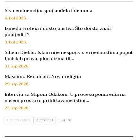
Siva eminencija: spoj anđela i demona
6. kol 2026.
Između trofeja i dostojanstva: Što doista znači
pobijediti?
3. kol 2026.
Sihem Djebbi: Islam nije nespojiv s vrijednostima poput
ljudskih prava, pluralizma ili…
31. srp 2026.
Massimo Recalcati: Nova religija
29. srp 2026.
Intervju sa Stipom Odakom: U procesu pomirenja na
našem prostoru približavanje istini…
23. srp 2026.
PRETHODNO
SLJEDEĆE
1 od 198