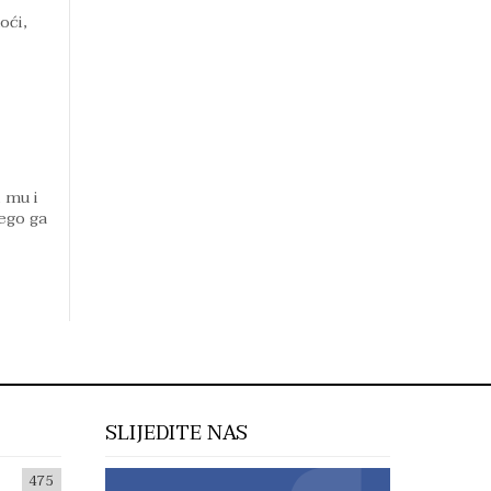
oći,
 mu i
nego ga
SLIJEDITE NAS
475