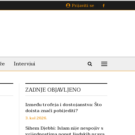
Prijaviti se
že
Intervjui
ZADNJE OBJAVLJENO
Između trofeja i dostojanstva: Što
doista znači pobijediti?
3. kol 2026.
Sihem Djebbi: Islam nije nespojiv s
vrijednostima poput ljudskih prava,