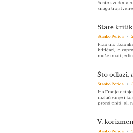
često svedena na
snagu trojstven
Stare kriti
Stanko Perica
2
Franjino „banaliz
kritičari, je za
može imati jedi
Što odlazi, 
Stanko Perica
2
Iza Franje ostaje
razlučivanje i ko
promijeniti, ali 
V. korizmen
Stanko Perica
5