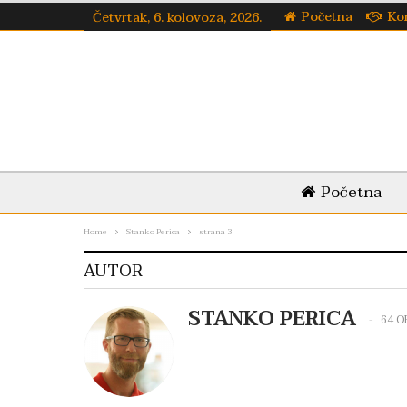
Početna
Ko
Četvrtak, 6. kolovoza, 2026.
Početna
Home
Stanko Perica
strana 3
AUTOR
STANKO PERICA
64 O