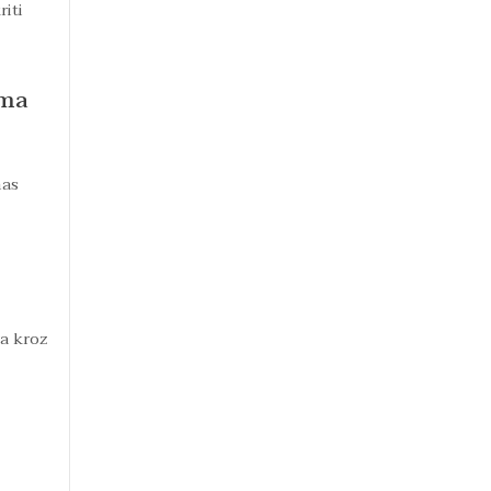
iti
ama
nas
ra kroz