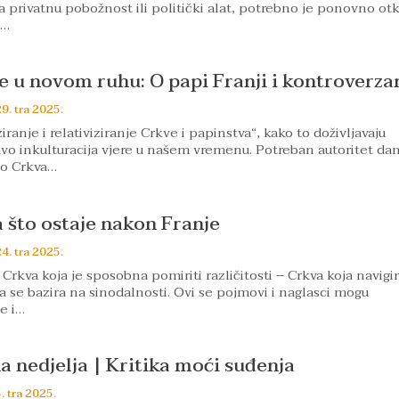
 privatnu pobožnost ili politički alat, potrebno je ponovno otkr
e…
ke u novom ruhu: O papi Franji i kontroverz
9. tra 2025.
iranje i relativiziranje Crkve i papinstva“, kako to doživljavaju
pravo inkulturacija vjere u našem vremenu. Potreban autoritet da
no Crkva…
a što ostaje nakon Franje
4. tra 2025.
 Crkva koja je sposobna pomiriti različitosti – Crkva koja navigi
ja se bazira na sinodalnosti. Ovi se pojmovi i naglasci mogu
ne i…
a nedjelja | Kritika moći suđenja
. tra 2025.