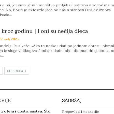
svi mi, jer smo učinili mnoštvo preljuba i paktova s bogovima m
e. No, Božje je milosrđe jače od naših slabosti i uvijek iznova
odsada…
a kroz godinu | I oni su nečija djeca
2. velj 2025.
đelju Isus kaže: „Ako te netko udari po jednom obrazu, okreni
ga je sluga velikog svećenika udario, nije okrenuo drugi obraz, 
ga…
SLJEDEĆA
VIJE
SADRŽAJ
trofeja i dostojanstva: Što
Propovijedi i meditacije