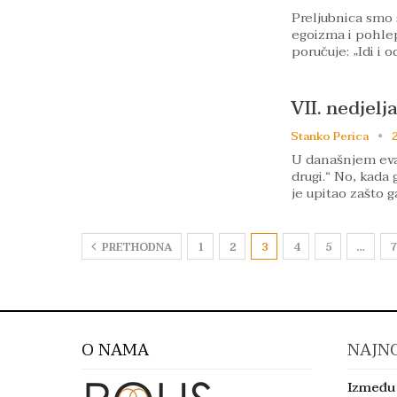
Preljubnica smo 
egoizma i pohlep
poručuje: „Idi i 
VII. nedjelj
Stanko Perica
2
U današnjem evan
drugi.“ No, kada 
je upitao zašto 
PRETHODNA
1
2
3
4
5
…
7
O NAMA
NAJNO
Između 