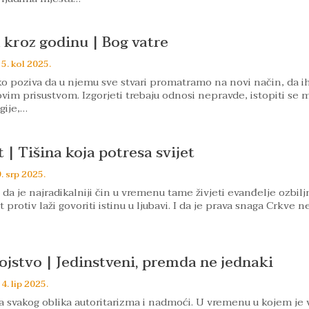
a kroz godinu | Bog vatre
15. kol 2025.
ko poziva da u njemu sve stvari promatramo na novi način, da i
vim prisustvom. Izgorjeti trebaju odnosi nepravde, istopiti se 
gije,…
 | Tišina koja potresa svijet
. srp 2025.
da je najradikalniji čin u vremenu tame živjeti evanđelje ozbilj
t protiv laži govoriti istinu u ljubavi. I da je prava snaga Crkve n
ojstvo | Jedinstveni, premda ne jednaki
4. lip 2025.
ika svakog oblika autoritarizma i nadmoći. U vremenu u kojem je 