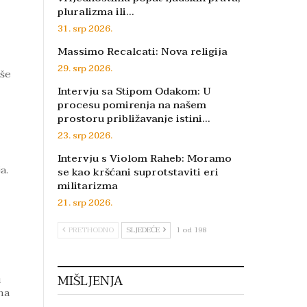
pluralizma ili…
31. srp 2026.
Massimo Recalcati: Nova religija
29. srp 2026.
iše
Intervju sa Stipom Odakom: U
procesu pomirenja na našem
prostoru približavanje istini…
23. srp 2026.
Intervju s Violom Raheb: Moramo
a.
se kao kršćani suprotstaviti eri
militarizma
21. srp 2026.
PRETHODNO
SLJEDEĆE
1 od 198
u
MIŠLJENJA
na