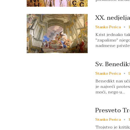
XX. nedjelj
Stanko Perica
Krist jednako ta
"zapalimo" njego
nadmene privile
Sv. Benedikt
Stanko Perica
9
Benedikt nas uči 
je najveći protes
moći, nego u…
Presveto Tr
Stanko Perica
1
Trojstvo je krit