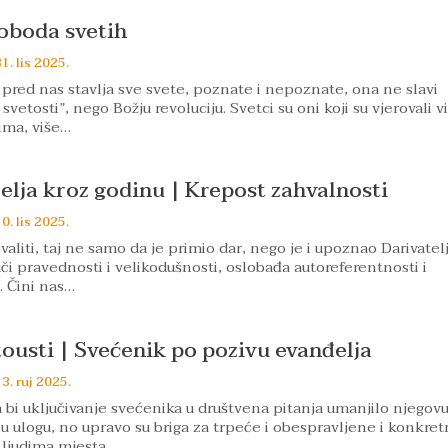
loboda svetih
1. lis 2025.
pred nas stavlja sve svete, poznate i nepoznate, ona ne slavi
vetosti”, nego Božju revoluciju. Svetci su oni koji su vjerovali v
ima, više…
jelja kroz godinu | Krepost zahvalnosti
0. lis 2025.
aliti, taj ne samo da je primio dar, nego je i upoznao Darivatelj
či pravednosti i velikodušnosti, oslobađa autoreferentnosti i
. Čini nas…
atousti | Svećenik po pozivu evanđelja
3. ruj 2025.
 bi uključivanje svećenika u društvena pitanja umanjilo njegov
ulogu, no upravo su briga za trpeće i obespravljene i konkret
 ljudima mjesta…