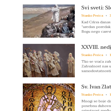
Svi sveti: S
Stanko Perica
3
Kad Crkva danas 
“uredan poredak s
Bogu nego carev
XXVIII. ned
Stanko Perica
1
Tko se vraća zahv
Zahvalnost nas u
samodostatnosti
Sv. Ivan Zl
Stanko Perica
1
Mnogi se boje da
posebnu duhovnu 
prisutnost među