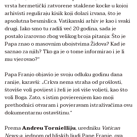
vrsta hermetički zatvorene staklene kocke u kojoj
arhivisti reguliraju kisik koji dolazi izvana, što je
apsolutna besmislica. Vatikanski arhiv je kao i svaki
drugi. Iako smo tu radili već 20 godina, sada je
postalo izazovno zbog velikog broja pitanja: Što je
Papa znao o masovnim ubojstvima Židova? Kad je
saznao za njih? Tko ga je o tome informirao i je li
mu vjerovao?“
Papa Franjo objavio je svoju odluku godinu dana
ranije, kazavši: „Crkva nema straha od prošlosti,
štoviše voli povijest i želi je još više voljeti, kao što
voli Boga. Zato, s istim povjerenjem kao moji
prethodnici otvaram i povjeravam istraživačima ovu
dokumentarnu ostavštinu.“
Prema
Andreu Tornielliju
, uredniku
Vatican
News-a
, jednom od bliskih ljudi Pape Franje, ova