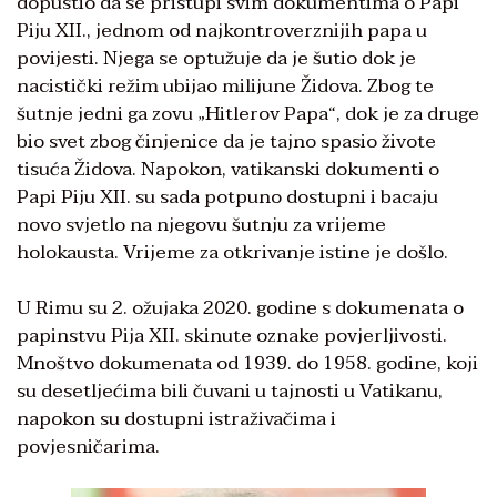
dopustio da se pristupi svim dokumentima o Papi
Piju XII., jednom od najkontroverznijih papa u
povijesti. Njega se optužuje da je šutio dok je
nacistički režim ubijao milijune Židova. Zbog te
šutnje jedni ga zovu „Hitlerov Papa“, dok je za druge
bio svet zbog činjenice da je tajno spasio živote
tisuća Židova. Napokon, vatikanski dokumenti o
Papi Piju XII. su sada potpuno dostupni i bacaju
novo svjetlo na njegovu šutnju za vrijeme
holokausta. Vrijeme za otkrivanje istine je došlo.
U Rimu su 2. ožujaka 2020. godine s dokumenata o
papinstvu Pija XII. skinute oznake povjerljivosti.
Mnoštvo dokumenata od 1939. do 1958. godine, koji
su desetljećima bili čuvani u tajnosti u Vatikanu,
napokon su dostupni istraživačima i
povjesničarima.