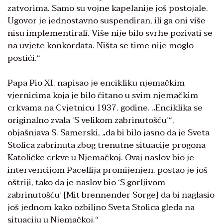
zatvorima. Samo su vojne kapelanije još postojale.
Ugovor je jednostavno suspendiran, ili ga oni više
nisu implementirali. Više nije bilo svrhe pozivati se
na uvjete konkordata. Ništa se time nije moglo
postići.“
Papa Pio XI. napisao je encikliku njemačkim
vjernicima koja je bilo čitano u svim njemačkim
crkvama na Cvjetnicu 1937. godine. „Enciklika se
originalno zvala ‘S velikom zabrinutošću’“,
objašnjava S. Samerski, „da bi bilo jasno da je Sveta
Stolica zabrinuta zbog trenutne situacije progona
Katoličke crkve u Njemačkoj. Ovaj naslov bio je
intervencijom Pacellija promijenjen, postao je još
oštriji, tako da je naslov bio ‘S gorljivom
zabrinutošću’ [Mit brennender Sorge] da bi naglasio
još jednom kako ozbiljno Sveta Stolica gleda na
situaciju u Njemačkoj.“