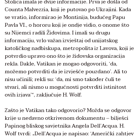
Stolica imala je dvije informacije. Prva je došla od
Counta Malvezzia, koji je putovao po Ukrajini. Kada
se vratio, informirao je Montinija, budućeg Papu
Pavla VI., o hororu koji je ondje vidio, o onome što
su Nijemci radili Židovima. I imali su drugu
informaciju, vrlo važan izvještaj od unijatskog
katoličkog nadbiskupa, metropolita iz Lavova, koji je
potvrdio upravo ono što je židovska organizacija
rekla. Dakle, Vatikan je mogao odgovoriti, ‘da,
možemo potvrditi da je izvješće pouzdano’. Ali to
nisu učinili; rekli su: ‘da, mi smo također čuli te
stvari, ali nismo u mogućnosti potvrditi istinitost
ovih izjava’“, zaključuje H. Wolf.
Zašto je Vatikan tako odgovorio? Možda se odgovor
krije u nedavno otkrivenom dokumentu – bilješci
Papinog bliskog savjetnika Angela Dell’Acqua. H.
Wolf tvrdi: „Dell’Acqua je napisao: ‘Američki zahtjev