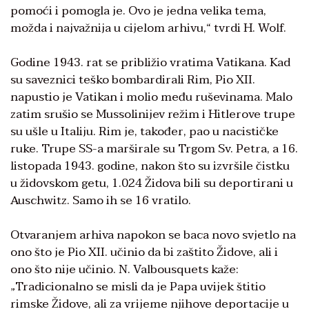
pomoći i pomogla je. Ovo je jedna velika tema,
možda i najvažnija u cijelom arhivu,“ tvrdi H. Wolf.
Godine 1943. rat se približio vratima Vatikana. Kad
su saveznici teško bombardirali Rim, Pio XII.
napustio je Vatikan i molio među ruševinama. Malo
zatim srušio se Mussolinijev režim i Hitlerove trupe
su ušle u Italiju. Rim je, također, pao u nacističke
ruke. Trupe SS-a marširale su Trgom Sv. Petra, a 16.
listopada 1943. godine, nakon što su izvršile čistku
u židovskom getu, 1.024 Židova bili su deportirani u
Auschwitz. Samo ih se 16 vratilo.
Otvaranjem arhiva napokon se baca novo svjetlo na
ono što je Pio XII. učinio da bi zaštito Židove, ali i
ono što nije učinio. N. Valbousquets kaže:
„Tradicionalno se misli da je Papa uvijek štitio
rimske Židove, ali za vrijeme njihove deportacije u