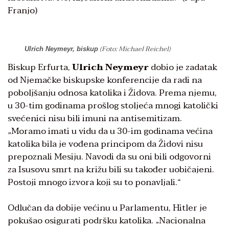
Franjo)
(Foto: Michael Reichel)
Ulrich Neymeyr, biskup
Biskup Erfurta,
Ulrich Neymeyr
dobio je zadatak
od Njemačke biskupske konferencije da radi na
poboljšanju odnosa katolika i Židova. Prema njemu,
u 30-tim godinama prošlog stoljeća mnogi katolički
svećenici nisu bili imuni na antisemitizam.
„Moramo imati u vidu da u 30-im godinama većina
katolika bila je vođena principom da Židovi nisu
prepoznali Mesiju. Navodi da su oni bili odgovorni
za Isusovu smrt na križu bili su također uobičajeni.
Postoji mnogo izvora koji su to ponavljali.“
Odlučan da dobije većinu u Parlamentu, Hitler je
pokušao osigurati podršku katolika. „Nacionalna