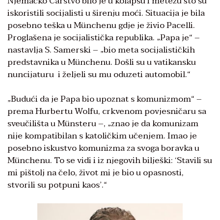
Njemačko Carstvo bilo je u kolapsu i metežu što su
iskoristili socijalisti u širenju moći. Situacija je bila
posebno teška u Münchenu gdje je živio Pacelli.
Proglašena je socijalistička republika. „Papa je“ –
nastavlja S. Samerski – „bio meta socijalističkih
predstavnika u Münchenu. Došli su u vatikansku
nuncijaturu i željeli su mu oduzeti automobil.“
„Budući da je Papa bio upoznat s komunizmom“ –
prema Hurbertu Wolfu, crkvenom povjesničaru sa
sveučilišta u Münsteru –, „znao je da komunizam
nije kompatibilan s katoličkim učenjem. Imao je
posebno iskustvo komunizma za svoga boravka u
Münchenu. To se vidi i iz njegovih bilješki: ‘Stavili su
mi pištolj na čelo, život mi je bio u opasnosti,
stvorili su potpuni kaos’.“