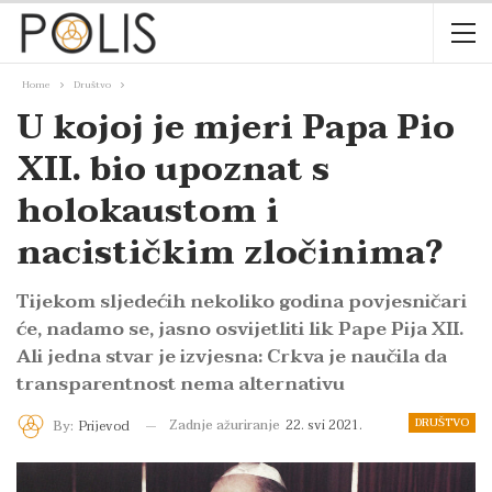
Home
Društvo
U kojoj je mjeri Papa Pio
XII. bio upoznat s
holokaustom i
nacističkim zločinima?
Tijekom sljedećih nekoliko godina povjesničari
će, nadamo se, jasno osvijetliti lik Pape Pija XII.
Ali jedna stvar je izvjesna: Crkva je naučila da
transparentnost nema alternativu
DRUŠTVO
Zadnje ažuriranje
22. svi 2021.
By:
Prijevod