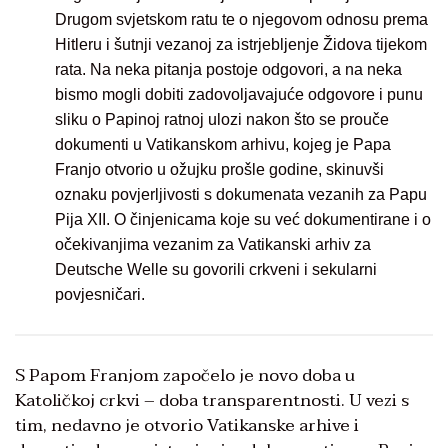
Drugom svjetskom ratu te o njegovom odnosu prema
Hitleru i šutnji vezanoj za istrjebljenje Židova tijekom
rata. Na neka pitanja postoje odgovori, a na neka
bismo mogli dobiti zadovoljavajuće odgovore i punu
sliku o Papinoj ratnoj ulozi nakon što se prouče
dokumenti u Vatikanskom arhivu, kojeg je Papa
Franjo otvorio u ožujku prošle godine, skinuvši
oznaku povjerljivosti s dokumenata vezanih za Papu
Pija XII. O činjenicama koje su već dokumentirane i o
očekivanjima vezanim za Vatikanski arhiv za
Deutsche Welle su govorili crkveni i sekularni
povjesničari.
S Papom Franjom započelo je novo doba u
Katoličkoj crkvi – doba transparentnosti. U vezi s
tim, nedavno je otvorio Vatikanske arhive i