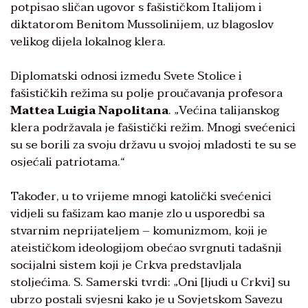
potpisao sličan ugovor s fašističkom Italijom i
diktatorom Benitom Mussolinijem, uz blagoslov
velikog dijela lokalnog klera.
Diplomatski odnosi između Svete Stolice i
fašističkih režima su polje proučavanja profesora
Mattea Luigia Napolitana
. „Većina talijanskog
klera podržavala je fašistički režim. Mnogi svećenici
su se borili za svoju državu u svojoj mladosti te su se
osjećali patriotama.“
Također, u to vrijeme mnogi katolički svećenici
vidjeli su fašizam kao manje zlo u usporedbi sa
stvarnim neprijateljem – komunizmom, koji je
ateističkom ideologijom obećao svrgnuti tadašnji
socijalni sistem koji je Crkva predstavljala
stoljećima. S. Samerski tvrdi: „Oni [ljudi u Crkvi] su
ubrzo postali svjesni kako je u Sovjetskom Savezu