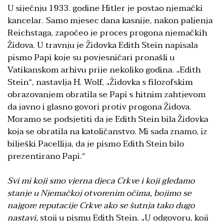
U siječnju 1933. godine Hitler je postao njemački
kancelar. Samo mjesec dana kasnije, nakon paljenja
Reichstaga, započeo je proces progona njemačkih
Židova. U travnju je Židovka Edith Stein napisala
pismo Papi koje su povjesničari pronašli u
Vatikanskom arhivu prije nekoliko godina. „Edith
Stein“, nastavlja H. Wolf, „Židovka s filozofskim
obrazovanjem obratila se Papi s hitnim zahtjevom
da javno i glasno govori protiv progona Židova.
Moramo se podsjetiti da je Edith Stein bila Židovka
koja se obratila na katoličanstvo. Mi sada znamo, iz
bilješki Pacellija, da je pismo Edith Stein bilo
prezentirano Papi.“
Svi mi koji smo vjerna djeca Crkve i koji gledamo
stanje u Njemačkoj otvorenim očima, bojimo se
najgore reputacije Crkve ako se šutnja tako dugo
nastavi,
stoji u pismu Edith Stein. „U odgovoru, koji