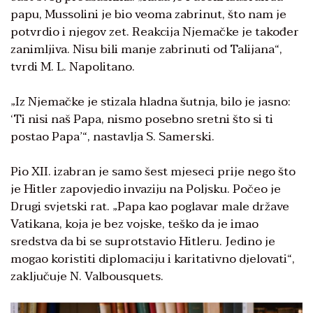
papu, Mussolini je bio veoma zabrinut, što nam je
potvrdio i njegov zet. Reakcija Njemačke je također
zanimljiva. Nisu bili manje zabrinuti od Talijana“,
tvrdi M. L. Napolitano.
„Iz Njemačke je stizala hladna šutnja, bilo je jasno:
‘Ti nisi naš Papa, nismo posebno sretni što si ti
postao Papa’“, nastavlja S. Samerski.
Pio XII. izabran je samo šest mjeseci prije nego što
je Hitler zapovjedio invaziju na Poljsku. Počeo je
Drugi svjetski rat. „Papa kao poglavar male države
Vatikana, koja je bez vojske, teško da je imao
sredstva da bi se suprotstavio Hitleru. Jedino je
mogao koristiti diplomaciju i karitativno djelovati“,
zaključuje N. Valbousquets.