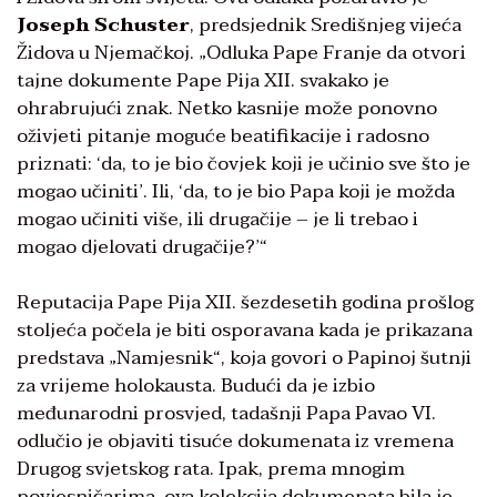
Joseph Schuster
, predsjednik Središnjeg vijeća
Židova u Njemačkoj. „Odluka Pape Franje da otvori
tajne dokumente Pape Pija XII. svakako je
ohrabrujući znak. Netko kasnije može ponovno
oživjeti pitanje moguće beatifikacije i radosno
priznati: ‘da, to je bio čovjek koji je učinio sve što je
mogao učiniti’. Ili, ‘da, to je bio Papa koji je možda
mogao učiniti više, ili drugačije – je li trebao i
mogao djelovati drugačije?’“
Reputacija Pape Pija XII. šezdesetih godina prošlog
stoljeća počela je biti osporavana kada je prikazana
predstava „Namjesnik“, koja govori o Papinoj šutnji
za vrijeme holokausta. Budući da je izbio
međunarodni prosvjed, tadašnji Papa Pavao VI.
odlučio je objaviti tisuće dokumenata iz vremena
Drugog svjetskog rata. Ipak, prema mnogim
povjesničarima, ova kolekcija dokumenata bila je