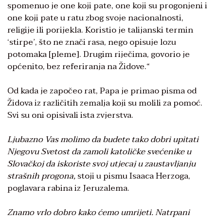
spomenuo je one koji pate, one koji su progonjeni i
one koji pate u ratu zbog svoje nacionalnosti,
religije ili porijekla. Koristio je talijanski termin
‘stirpe’, što ne znači rasa, nego opisuje lozu
potomaka [pleme]. Drugim riječima, govorio je
općenito, bez referiranja na Židove.“
Od kada je započeo rat, Papa je primao pisma od
Židova iz različitih zemalja koji su molili za pomoć.
Svi su oni opisivali ista zvjerstva.
Ljubazno Vas molimo da budete tako dobri upitati
Njegovu Svetost da zamoli katoličke svećenike u
Slovačkoj da iskoriste svoj utjecaj u zaustavljanju
strašnih progona,
stoji u pismu Isaaca Herzoga,
poglavara rabina iz Jeruzalema.
Znamo vrlo dobro kako ćemo umrijeti. Natrpani