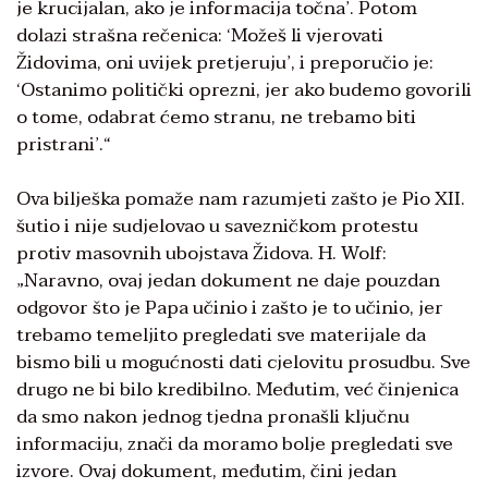
je krucijalan, ako je informacija točna’. Potom
dolazi strašna rečenica: ‘Možeš li vjerovati
Židovima, oni uvijek pretjeruju’, i preporučio je:
‘Ostanimo politički oprezni, jer ako budemo govorili
o tome, odabrat ćemo stranu, ne trebamo biti
pristrani’.“
Ova bilješka pomaže nam razumjeti zašto je Pio XII.
šutio i nije sudjelovao u savezničkom protestu
protiv masovnih ubojstava Židova. H. Wolf:
„Naravno, ovaj jedan dokument ne daje pouzdan
odgovor što je Papa učinio i zašto je to učinio, jer
trebamo temeljito pregledati sve materijale da
bismo bili u mogućnosti dati cjelovitu prosudbu. Sve
drugo ne bi bilo kredibilno. Međutim, već činjenica
da smo nakon jednog tjedna pronašli ključnu
informaciju, znači da moramo bolje pregledati sve
izvore. Ovaj dokument, međutim, čini jedan