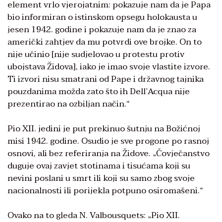
element vrlo vjerojatnim: pokazuje nam da je Papa
bio informiran o istinskom opsegu holokausta u
jesen 1942. godine i pokazuje nam da je znao za
američki zahtjev da mu potvrdi ove brojke. On to
nije učinio [nije sudjelovao u protestu protiv
ubojstava Židova], iako je imao svoje vlastite izvore.
Ti izvori nisu smatrani od Pape i državnog tajnika
pouzdanima možda zato što ih Dell’Acqua nije
prezentirao na ozbiljan način.“
Pio XII. jedini je put prekinuo šutnju na Božićnoj
misi 1942. godine. Osudio je sve progone po rasnoj
osnovi, ali bez referiranja na Židove. „Čovječanstvo
duguje ovaj zavjet stotinama i tisućama koji su
nevini poslani u smrt ili koji su samo zbog svoje
nacionalnosti ili porijekla potpuno osiromašeni.“
Ovako na to gleda N. Valbousquets: „Pio XII.