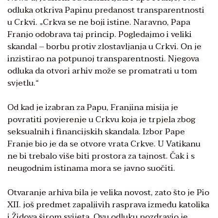
odluka otkriva Papinu predanost transparentnosti
u Crkvi. „Crkva se ne boji istine. Naravno, Papa
Franjo odobrava taj princip. Pogledajmo i veliki
skandal – borbu protiv zlostavljanja u Crkvi. On je
inzistirao na potpunoj transparentnosti. Njegova
odluka da otvori arhiv može se promatrati u tom
svjetlu.“
Od kad je izabran za Papu, Franjina misija je
povratiti povjerenje u Crkvu koja je trpjela zbog
seksualnih i financijskih skandala. Izbor Pape
Franje bio je da se otvore vrata Crkve. U Vatikanu
ne bi trebalo više biti prostora za tajnost. Čak i s
neugodnim istinama mora se javno suočiti.
Otvaranje arhiva bila je velika novost, zato što je Pio
XII. još predmet zapaljivih rasprava između katolika
i Židova širom svijeta. Ovu odluku pozdravio je