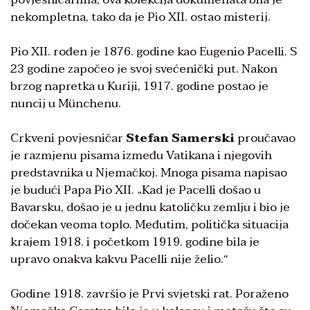
nekompletna, tako da je Pio XII. ostao misterij.
Pio XII. rođen je 1876. godine kao Eugenio Pacelli. S
23 godine započeo je svoj svećenički put. Nakon
brzog napretka u Kuriji, 1917. godine postao je
nuncij u Münchenu.
Crkveni povjesničar
Stefan Samerski
proučavao
je razmjenu pisama između Vatikana i njegovih
predstavnika u Njemačkoj. Mnoga pisama napisao
je budući Papa Pio XII. „Kad je Pacelli došao u
Bavarsku, došao je u jednu katoličku zemlju i bio je
dočekan veoma toplo. Međutim, politička situacija
krajem 1918. i početkom 1919. godine bila je
upravo onakva kakvu Pacelli nije želio.“
Godine 1918. završio je Prvi svjetski rat. Poraženo