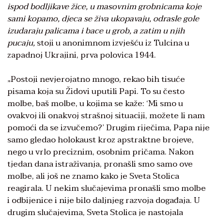
ispod bodljikave žice, u masovnim grobnicama koje
sami kopamo, djeca se živa ukopavaju, odrasle gole
izudaraju palicama i bace u grob, a zatim u njih
pucaju,
stoji u anonimnom izvješću iz Tulcina u
zapadnoj Ukrajini, prva polovica 1944.
„Postoji nevjerojatno mnogo, rekao bih tisuće
pisama koja su Židovi uputili Papi. To su često
molbe, baš molbe, u kojima se kaže: ‘Mi smo u
ovakvoj ili onakvoj strašnoj situaciji, možete li nam
pomoći da se izvučemo?’ Drugim riječima, Papa nije
samo gledao holokaust kroz apstraktne brojeve,
nego u vrlo preciznim, osobnim pričama. Nakon
tjedan dana istraživanja, pronašli smo samo ove
molbe, ali još ne znamo kako je Sveta Stolica
reagirala. U nekim slučajevima pronašli smo molbe
i odbijenice i nije bilo daljnjeg razvoja događaja. U
drugim slučajevima, Sveta Stolica je nastojala