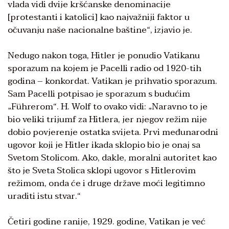
vlada vidi dvije kršćanske denominacije
[protestanti i katolici] kao najvažniji faktor u
očuvanju naše nacionalne baštine“, izjavio je.
Nedugo nakon toga, Hitler je ponudio Vatikanu
sporazum na kojem je Pacelli radio od 1920-tih
godina – konkordat. Vatikan je prihvatio sporazum.
Sam Pacelli potpisao je sporazum s budućim
„Führerom“. H. Wolf to ovako vidi: „Naravno to je
bio veliki trijumf za Hitlera, jer njegov režim nije
dobio povjerenje ostatka svijeta. Prvi međunarodni
ugovor koji je Hitler ikada sklopio bio je onaj sa
Svetom Stolicom. Ako, dakle, moralni autoritet kao
što je Sveta Stolica sklopi ugovor s Hitlerovim
režimom, onda će i druge države moći legitimno
uraditi istu stvar.“
Četiri godine ranije, 1929. godine, Vatikan je već