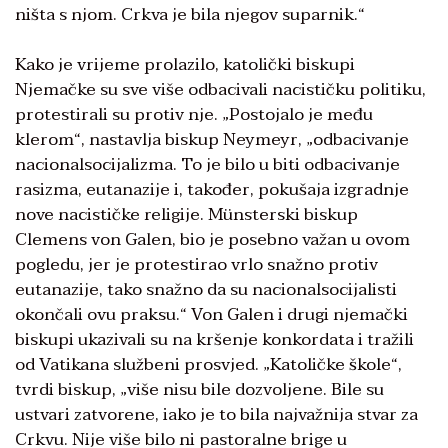
ništa s njom. Crkva je bila njegov suparnik.“
Kako je vrijeme prolazilo, katolički biskupi
Njemačke su sve više odbacivali nacističku politiku,
protestirali su protiv nje. „Postojalo je među
klerom“, nastavlja biskup Neymeyr, „odbacivanje
nacionalsocijalizma. To je bilo u biti odbacivanje
rasizma, eutanazije i, također, pokušaja izgradnje
nove nacističke religije. Münsterski biskup
Clemens von Galen, bio je posebno važan u ovom
pogledu, jer je protestirao vrlo snažno protiv
eutanazije, tako snažno da su nacionalsocijalisti
okončali ovu praksu.“ Von Galen i drugi njemački
biskupi ukazivali su na kršenje konkordata i tražili
od Vatikana službeni prosvjed. „Katoličke škole“,
tvrdi biskup, „više nisu bile dozvoljene. Bile su
ustvari zatvorene, iako je to bila najvažnija stvar za
Crkvu. Nije više bilo ni pastoralne brige u