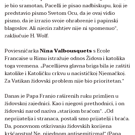
je bio sramotan, Pacelli je pisao nadbiskupu, koji je
predstavio pismo Svetom Ocu, da je ovaj vidio
pismo, da je izrazio svoje ohrabrenje i papinski
blagoslov. Ali njezin zahtjev nije ni spomenuo“,
zaključuje H. Wolf.
Povjesničarka
Nina Valbousquets
s Ecole
Francaise u Rimu istražuje odnos Židova i katolika
toga vremena. „Pacellijeva glavna briga bila je zaštiti
katolike i Katoličku crkvu u nacističkoj Njemačkoj.
Za Vatikan židovski problem nije bio prioritetan.“
Danas je Papa Franjo raširenih ruku primljen u
židovskoj zajednici. Kao i njegovi prethodnici, i on
židovski narod naziva „starijom braćom“. „Od
neprijatelja i stranaca, postali smo prijatelji i braća.
Da, ponovnom otkrivanju židovskih korijena
kršćanstva! Ne, nijednom antisemitizma!“ (Papa