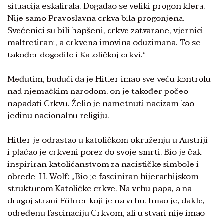
situacija eskalirala. Događao se veliki progon klera.
Nije samo Pravoslavna crkva bila progonjena.
Svećenici su bili hapšeni, crkve zatvarane, vjernici
maltretirani, a crkvena imovina oduzimana. To se
također dogodilo i Katoličkoj crkvi.“
Međutim, budući da je Hitler imao sve veću kontrolu
nad njemačkim narodom, on je također počeo
napadati Crkvu. Želio je nametnuti nacizam kao
jedinu nacionalnu religiju.
Hitler je odrastao u katoličkom okruženju u Austriji
i plaćao je crkveni porez do svoje smrti. Bio je čak
inspiriran katoličanstvom za nacističke simbole i
obrede. H. Wolf: „Bio je fasciniran hijerarhijskom
strukturom Katoličke crkve. Na vrhu papa, a na
drugoj strani Führer koji je na vrhu. Imao je, dakle,
određenu fascinaciju Crkvom, ali u stvari nije imao