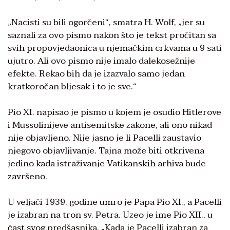
„Nacisti su bili ogorčeni“, smatra H. Wolf, „jer su
saznali za ovo pismo nakon što je tekst pročitan sa
svih propovjedaonica u njemačkim crkvama u 9 sati
ujutro. Ali ovo pismo nije imalo dalekosežnije
efekte. Rekao bih da je izazvalo samo jedan
kratkoročan bljesak i to je sve.“
Pio XI. napisao je pismo u kojem je osudio Hitlerove
i Mussolinijeve antisemitske zakone, ali ono nikad
nije objavljeno. Nije jasno je li Pacelli zaustavio
njegovo objavljivanje. Tajna može biti otkrivena
jedino kada istraživanje Vatikanskih arhiva bude
završeno.
U veljači 1939. godine umro je Papa Pio XI., a Pacelli
je izabran na tron sv. Petra. Uzeo je ime Pio XII., u
čast svog predšasnika. „Kada je Pacelli izabran za