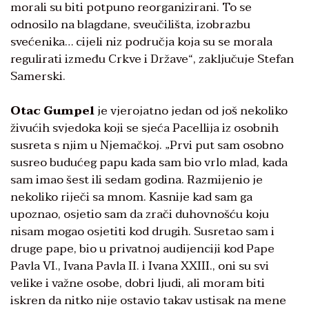
morali su biti potpuno reorganizirani. To se
odnosilo na blagdane, sveučilišta, izobrazbu
svećenika… cijeli niz područja koja su se morala
regulirati između Crkve i Države“, zaključuje Stefan
Samerski.
Otac Gumpel
je vjerojatno jedan od još nekoliko
živućih svjedoka koji se sjeća Pacellija iz osobnih
susreta s njim u Njemačkoj. „Prvi put sam osobno
susreo budućeg papu kada sam bio vrlo mlad, kada
sam imao šest ili sedam godina. Razmijenio je
nekoliko riječi sa mnom. Kasnije kad sam ga
upoznao, osjetio sam da zrači duhovnošću koju
nisam mogao osjetiti kod drugih. Susretao sam i
druge pape, bio u privatnoj audijenciji kod Pape
Pavla VI., Ivana Pavla II. i Ivana XXIII., oni su svi
velike i važne osobe, dobri ljudi, ali moram biti
iskren da nitko nije ostavio takav ustisak na mene