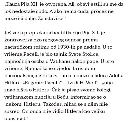
„Kauza Pija XII. je otvorena. Ali, obavijestili su me da
još nedostaje čudo. A ako nema čuda, proces ne
može ići dalje. Zaustavi se.“
Još veća prepreka za beatifikaciju Pija XII. je
kontroverza oko njegovog odnosa prema
nacističkom režimu od 1930-ih pa nadalje. U to
vrijeme Pacelli je bio tajnik Svete Stolice,
najmoćnija osoba u Vatikanu nakon pape. U isto
vrijeme, Njemačka je svjedočila usponu
nacionalsocijalističke stranke i njezina lidera Adolfa
Hitlera. „Eugenio Pacelli“ – tvrdi H. Wolf – „nije
znao ništa o Hitleru. Čak je pisao svome kolegi,
vatikanskom nunciju u Beču, informirao se o
‘nekom’ Hitleru. Također, nikad se s njim nije
susreo. On onda nije vidio Hitlera kao veliku
opasnost.“