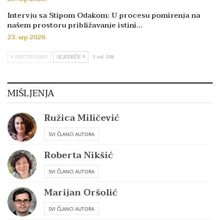
Intervju sa Stipom Odakom: U procesu pomirenja na
našem prostoru približavanje istini…
23. srp 2026.
PRETHODNO
SLJEDEĆE
1 od 198
MIŠLJENJA
Ružica Miličević
SVI ČLANCI AUTORA
Roberta Nikšić
SVI ČLANCI AUTORA
Marijan Oršolić
SVI ČLANCI AUTORA