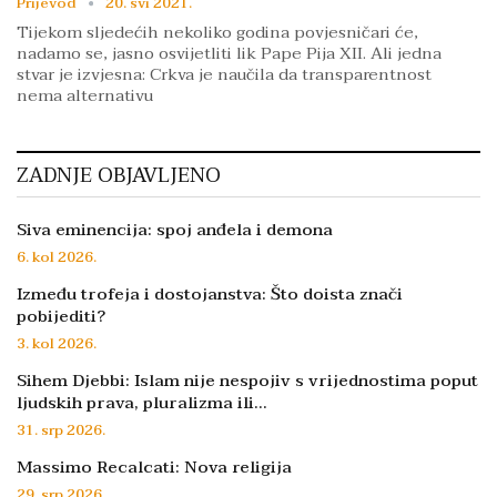
Prijevod
20. svi 2021.
Tijekom sljedećih nekoliko godina povjesničari će,
nadamo se, jasno osvijetliti lik Pape Pija XII. Ali jedna
stvar je izvjesna: Crkva je naučila da transparentnost
nema alternativu
ZADNJE OBJAVLJENO
Siva eminencija: spoj anđela i demona
6. kol 2026.
Između trofeja i dostojanstva: Što doista znači
pobijediti?
3. kol 2026.
Sihem Djebbi: Islam nije nespojiv s vrijednostima poput
ljudskih prava, pluralizma ili…
31. srp 2026.
Massimo Recalcati: Nova religija
29. srp 2026.