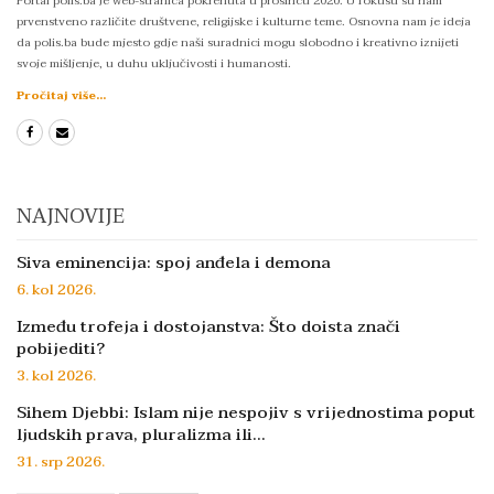
Portal polis.ba je web-stranica pokrenuta u prosincu 2020. U fokusu su nam
prvenstveno različite društvene, religijske i kulturne teme. Osnovna nam je ideja
da polis.ba bude mjesto gdje naši suradnici mogu slobodno i kreativno iznijeti
svoje mišljenje, u duhu uključivosti i humanosti.
Pročitaj više...
NAJNOVIJE
Siva eminencija: spoj anđela i demona
6. kol 2026.
Između trofeja i dostojanstva: Što doista znači
pobijediti?
3. kol 2026.
Sihem Djebbi: Islam nije nespojiv s vrijednostima poput
ljudskih prava, pluralizma ili…
31. srp 2026.