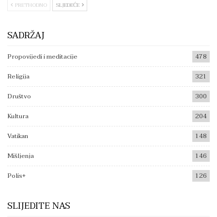
PRETHODNO
SLJEDEĆE
SADRŽAJ
Propovijedi i meditacije
478
Religija
321
Društvo
300
Kultura
204
Vatikan
148
Mišljenja
146
Polis+
126
SLIJEDITE NAS