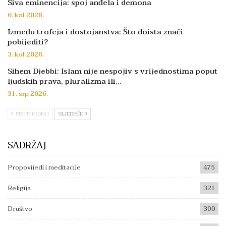
Siva eminencija: spoj anđela i demona
6. kol 2026.
Između trofeja i dostojanstva: Što doista znači
pobijediti?
3. kol 2026.
Sihem Djebbi: Islam nije nespojiv s vrijednostima poput
ljudskih prava, pluralizma ili…
31. srp 2026.
PRETHODNO
SLJEDEĆE
SADRŽAJ
Propovijedi i meditacije
475
Religija
321
Društvo
300