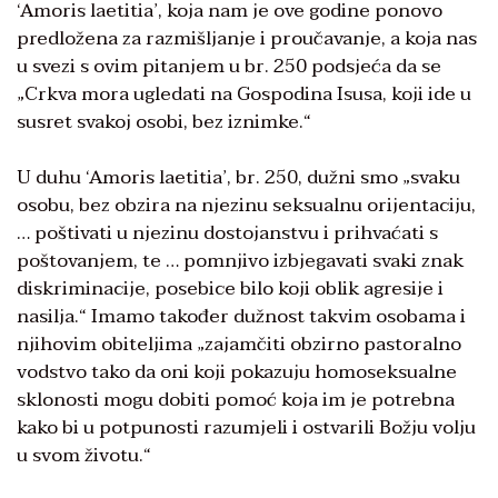
‘Amoris laetitia’, koja nam je ove godine ponovo
predložena za razmišljanje i proučavanje, a koja nas
u svezi s ovim pitanjem u br. 250 podsjeća da se
„Crkva mora ugledati na Gospodina Isusa, koji ide u
susret svakoj osobi, bez iznimke.“
U duhu ‘Amoris laetitia’, br. 250, dužni smo „svaku
osobu, bez obzira na njezinu seksualnu orijentaciju,
… poštivati u njezinu dostojanstvu i prihvaćati s
poštovanjem, te … pomnjivo izbjegavati svaki znak
diskriminacije, posebice bilo koji oblik agresije i
nasilja.“ Imamo također dužnost takvim osobama i
njihovim obiteljima „zajamčiti obzirno pastoralno
vodstvo tako da oni koji pokazuju homoseksualne
sklonosti mogu dobiti pomoć koja im je potrebna
kako bi u potpunosti razumjeli i ostvarili Božju volju
u svom životu.“