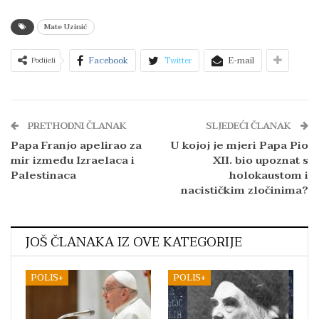
Mate Uzinić
Facebook
Twitter
E-mail
Podijeli
PRETHODNI ČLANAK
SLJEDEĆI ČLANAK
Papa Franjo apelirao za
U kojoj je mjeri Papa Pio
mir između Izraelaca i
XII. bio upoznat s
Palestinaca
holokaustom i
nacističkim zločinima?
JOŠ ČLANAKA IZ OVE KATEGORIJE
POLIS+
POLIS+