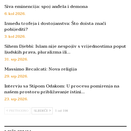
Siva eminencija: spoj anđela i demona
6. kol 2026.
Između trofeja i dostojanstva: Što doista znači
pobijediti?
3. kol 2026.
Sihem Djebbi: Islam nije nespojiv s vrijednostima poput
ljudskih prava, pluralizma ili…
31. srp 2026.
Massimo Recalcati: Nova religija
29. srp 2026.
Intervju sa Stipom Odakom: U procesu pomirenja na
našem prostoru približavanje istini…
23. srp 2026.
PRETHODNO
SLJEDEĆE
1 od 198