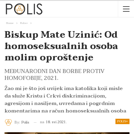
Home
Polis+
Biskup Mate Uzinić: Od
homoseksualnih osoba
molim oproštenje
MEĐUNARODNI DAN BORBE PROTIV
HOMOFOBIJE, 2021.
Žao mi je što još uvijek ima katolika koji misle
da služe Kristu i Crkvi diskriminacijom,
agresijom i nasiljem, uvredama i pogrdnim
komentarima na račun homoseksualnih osoba
POLIS+
na
18. svi 2021.
By:
Polis