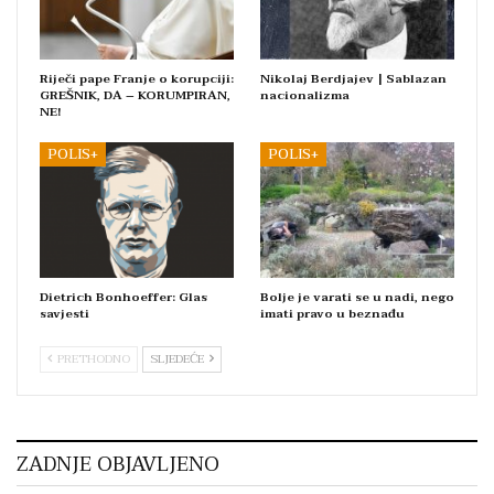
Riječi pape Franje o korupciji:
Nikolaj Berdjajev | Sablazan
GREŠNIK, DA – KORUMPIRAN,
nacionalizma
NE!
POLIS+
POLIS+
Dietrich Bonhoeffer: Glas
Bolje je varati se u nadi, nego
savjesti
imati pravo u beznađu
PRETHODNO
SLJEDEĆE
ZADNJE OBJAVLJENO