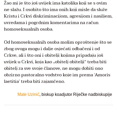
Žao mi je što još uvijek ima katolika koji se s ovim
ne slažu. I osobito što ima onih koji misle da služe
Kristu i Crkvi diskriminacijom, agresijom i nasiljem,
uvredama i pogrdnim komentarima na račun
homoseksualnih osoba.
Od homoseksualnih osoba molim oproštenje što se
zbog ovoga mogu i dalje osjećati odbačeni i od
Crkve, ali i što oni i obitelji kojima pripadaju još
uvijek u Crkvi, koja kao „obitelj obitelji“ treba biti
obitelj za sve svoje članove, ne mogu dobiti ono
obzirno pastoralno vodstvo koje im prema ‘Amoris
laetitia’ treba biti zajamčeno.
Mate Uzinić
, biskup koadjutor Riječke nadbiskupije