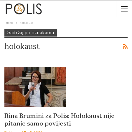
Home
holokaust
Sadržaj po oznakama
holokaust
Rina Brumini za Polis: Holokaust nije
pitanje samo povijesti