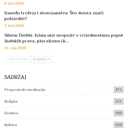
6. kol 2026.
Između trofeja i dostojanstva: Što doista znači
pobijediti?
3. kol 2026.
Sihem Djebbi: Islam nije nespojiv s vrijednostima poput
ljudskih prava, pluralizma ili…
31. srp 2026.
PRETHODNO
SLJEDEĆE
SADRŽAJ
Propovijedi i meditacije
475
Religija
321
Društvo
300
Kultura
204