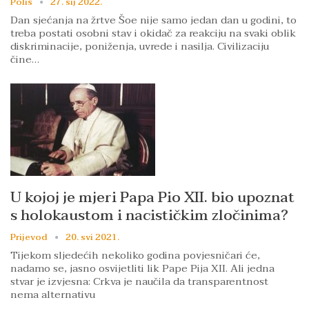
Polis
27. sij 2022.
Dan sjećanja na žrtve Šoe nije samo jedan dan u godini, to
treba postati osobni stav i okidač za reakciju na svaki oblik
diskriminacije, poniženja, uvrede i nasilja. Civilizaciju
čine…
U kojoj je mjeri Papa Pio XII. bio upoznat
s holokaustom i nacističkim zločinima?
Prijevod
20. svi 2021.
Tijekom sljedećih nekoliko godina povjesničari će,
nadamo se, jasno osvijetliti lik Pape Pija XII. Ali jedna
stvar je izvjesna: Crkva je naučila da transparentnost
nema alternativu