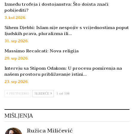
Između trofeja i dostojanstva: Što doista znači
pobijediti?
3. kol 2026.
Sihem Djebbi: Islam nije nespojiv s vrijednostima poput
ljudskih prava, pluralizma ili…
31. srp 2026.
Massimo Recalcati: Nova religija
29. srp 2026.
Intervju sa Stipom Odakom: U procesu pomirenja na
našem prostoru približavanje istini…
23. srp 2026.
PRETHODNO
SLJEDEĆE
1 od 198
MIŠLJENJA
Ružica Miličević