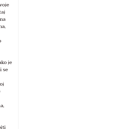
svoje
taj
 na
na,
o
ako je
i se
oj
e
a,
iti