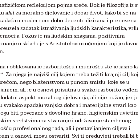
tafizičkom refleksijom pojma sreće. Dok je filozofija iz 
eku
alat
za moralno djelovanje i dobar život, kako bi se na 
ska zadaća u modernom dobu decentralizirana i prenesena
preuzela zadatak istraživanja ljudskih karakteristika, vrli
ih emocija. Fokus je na ljudskim snagama, pozitivnim
znanje u skladu je s Aristotelovim učenjem koji je davn
n.
a i oblikovana je razboritošću i mudrošću „te je jasno k
Za njega je najviši cilj kojem treba težiti krajnji cilj koj
a srećom, nego blaženstvom u punom smislu, koje se u
janjem, ali je u osnovi prisutna u svakoj razborito vođen
odatni aspekt moralnog djelovanja, ali nije nužan, jer j
Tu svakako spadaju vanjska dobra i materijalne stvari kao
mogu biti povezane s dovoljno hrane, higijenskim uvjetim
jskim sredstvima za stvaranje i održavanje stambenog
ću profesionalnog rada, ali i postavljanjem ciljeva i
em u osnovi, mogu ostvariti. Svi ti preduvjeti trebali bi b