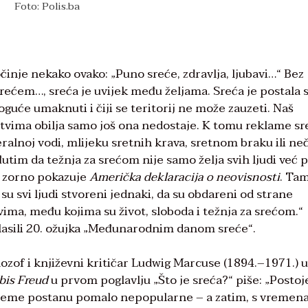
Foto: Polis.ba
inje nekako ovako: „Puno sreće, zdravlja, ljubavi…“ Bez
rećem…, sreća je uvijek među željama. Sreća je postala s
guće umaknuti i čiji se teritorij ne može zauzeti. Naš
štvima obilja samo još ona nedostaje. K tomu reklame sr
ineralnoj vodi, mlijeku sretnih krava, sretnom braku ili n
im da težnja za srećom nije samo želja svih ljudi već 
, zorno pokazuje
Američka deklaracija o neovisnosti
. Ta
su svi ljudi stvoreni jednaki, da su obdareni od strane
ma, među kojima su život, sloboda i težnja za srećom.“
glasili 20. ožujka „Međunarodnim danom sreće“.
ozof i književni kritičar Ludwig Marcuse (1894.–1971.) u
bis Freud
u prvom poglavlju „Što je sreća?“ piše: „Postoj
ijeme postanu pomalo nepopularne – a zatim, s vremen