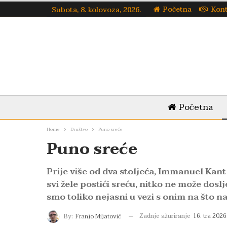
Početna
Kon
Subota, 8. kolovoza, 2026.
Početna
Home
Društvo
Puno sreće
Puno sreće
Prije više od dva stoljeća, Immanuel Kant
svi žele postići sreću, nitko ne može doslj
smo toliko nejasni u vezi s onim na što n
Zadnje ažuriranje
16. tra 2026
By:
Franjo Mijatović