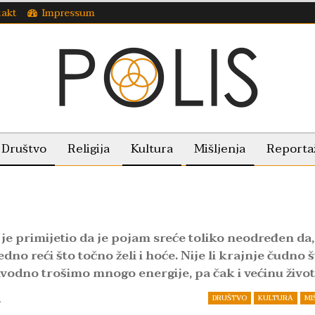
takt
Impressum
Društvo
Religija
Kultura
Mišljenja
Reporta
 je primijetio da je pojam sreće toliko neodređen da,
edno reći što točno želi i hoće. Nije li krajnje čudno 
avodno trošimo mnogo energije, pa čak i većinu živo
DRUŠTVO
KULTURA
MI
.