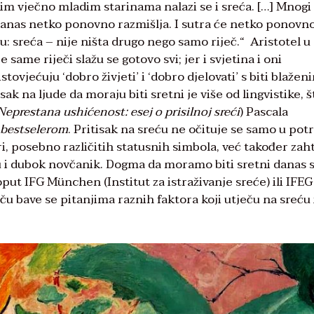
 vječno mladim starinama nalazi se i sreća. […] Mnogi 
 I danas netko ponovno razmišlja. I sutra će netko ponovn
žu: sreća – nije ništa drugo nego samo riječ.“ Aristotel u
če same riječi slažu se gotovo svi; jer i svjetina i oni
tovjećuju ‘dobro živjeti’ i ‘dobro djelovati’ s biti blažen
isak na ljude da moraju biti sretni je više od lingvistike, š
Neprestana ushićenost: esej o prisilnoj sreći
) Pascala
bestselerom
. Pritisak na sreću ne očituje se samo u pot
, posebno različitih statusnih simbola, već također zaht
otu i dubok novčanik. Dogma da moramo biti sretni danas 
oput IFG München (Institut za istraživanje sreće) ili IFEG
eču bave se pitanjima raznih faktora koji utječu na sreću 