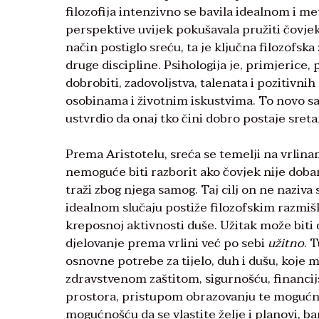
filozofija intenzivno se bavila idealnom i me
perspektive uvijek pokušavala pružiti čovj
način postiglo sreću, ta je ključna filozof
druge discipline. Psihologija je, primjerice, 
dobrobiti, zadovoljstva, talenata i pozitivn
osobinama i životnim iskustvima. To novo sa
ustvrdio da onaj tko čini dobro postaje sreta
Prema Aristotelu, sreća se temelji na vrlinam
nemoguće biti razborit ako čovjek nije dobar“. 
traži zbog njega samog. Taj cilj on ne naziv
idealnom slučaju postiže filozofskim razmišl
kreposnoj aktivnosti duše. Užitak može biti d
djelovanje prema vrlini već po sebi
užitno
. 
osnovne potrebe za tijelo, duh i dušu, koje 
zdravstvenom zaštitom, sigurnošću, financi
prostora, pristupom obrazovanju te mogućnoš
mogućnošću da se vlastite želje i planovi, bar