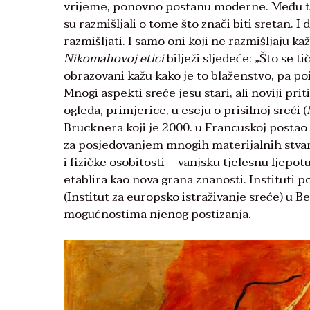
vrijeme, ponovno postanu moderne. Među tim
su razmišljali o tome što znači biti sretan.
razmišljati. I samo oni koji ne razmišljaju ka
Nikomahovoj etici
bilježi sljedeće: „Što se ti
obrazovani kažu kako je to blaženstvo, pa pois
Mnogi aspekti sreće jesu stari, ali noviji prit
ogleda, primjerice, u eseju o prisilnoj sreći (
Brucknera koji je 2000. u Francuskoj postao
za posjedovanjem mnogih materijalnih stvari
i fizičke osobitosti – vanjsku tjelesnu ljep
etablira kao nova grana znanosti. Instituti p
(Institut za europsko istraživanje sreće) u B
mogućnostima njenog postizanja.