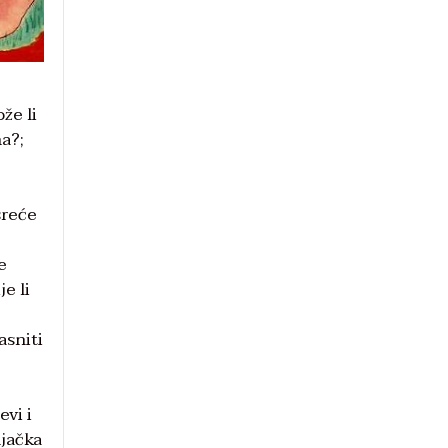
že li
na?;
sreće
e
e li
asniti
evi i
njačka