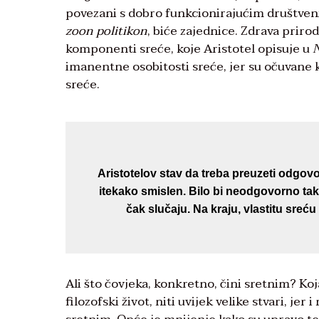
povezani s dobro funkcionirajućim društvenim
zoon politikon
, biće zajednice. Zdrava prirod
komponenti sreće, koje Aristotel opisuje u
N
imanentne osobitosti sreće, jer su očuvane
sreće.
Aristotelov stav da treba preuzeti odgovor
itekako smislen. Bilo bi neodgovorno tak
čak slučaju. Na kraju, vlastitu sreć
Ali što čovjeka, konkretno, čini sretnim? K
filozofski život, niti uvijek velike stvari, je