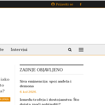
Prijaviti se
že
Intervjui
ZADNJE OBJAVLJENO
 iako
Siva eminencija: spoj anđela i
što
demona
ta?
6. kol 2026.
Između trofeja i dostojanstva: Što
ŠLJENJA
doista znači pobijediti?