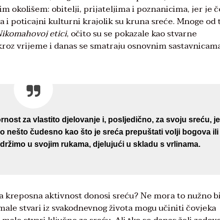
 okolišem: obitelji, prijateljima i poznanicima, jer je 
a i poticajni kulturni krajolik su kruna sreće. Mnoge od 
ikomahovoj etici
, očito su se pokazale kao stvarne
 kroz vrijeme i danas se smatraju osnovnim sastavnicam
nost za vlastito djelovanje i, posljedično, za svoju sreću, je
o nešto čudesno kao što je sreća prepuštati volji bogova ili
u držimo u svojim rukama, djelujući u skladu s vrlinama.
oja kreposna aktivnost donosi sreću? Ne mora to nužno bi
r i male stvari iz svakodnevnog života mogu učiniti čovjeka