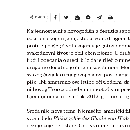
Podijeli
Najjednostavnija novogodišnja čestitka započ
obzira na kojem je mjestu, prvom, drugom, t
pratitelj našeg života kojemu je gotovo nemo
svakodnevni život je obilježen njome. U dru
ljudi i obećanja o sreći: bilo da je riječ o m
drugome dodatno je čine nesavršenom. Međut
svakog čovjeka u njegovoj osnovi postojanja
piše: „Mi smatrano ove istine očiglednim: da 
njihovog Tvorca određenim neotuđivim pravi
Ujedinjeni narodi su, čak, 2013. godine pro
Sreća nije nova tema. Njemačko-američki fil
svom djelu
Philosophie des Glücks von Hiob 
čežnje koje ne ostare. One s vremena na vr