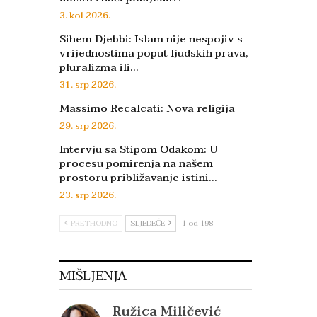
3. kol 2026.
Sihem Djebbi: Islam nije nespojiv s
vrijednostima poput ljudskih prava,
pluralizma ili…
31. srp 2026.
Massimo Recalcati: Nova religija
29. srp 2026.
Intervju sa Stipom Odakom: U
procesu pomirenja na našem
prostoru približavanje istini…
23. srp 2026.
PRETHODNO
SLJEDEĆE
1 od 198
MIŠLJENJA
Ružica Miličević