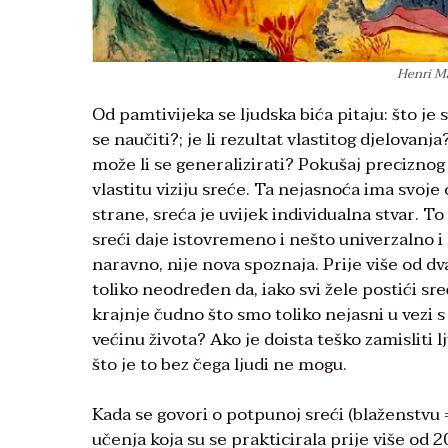
Henri Ma
Od pamtivijeka se ljudska bića pitaju: što je
se naučiti?; je li rezultat vlastitog djelovanj
može li se generalizirati? Pokušaj preciznog
vlastitu viziju sreće. Ta nejasnoća ima svoje 
strane, sreća je uvijek individualna stvar. To 
sreći daje istovremeno i nešto univerzalno i
naravno, nije nova spoznaja. Prije više od d
toliko neodređen da, iako svi žele postići sre
krajnje čudno što smo toliko nejasni u vezi
većinu života? Ako je doista teško zamisliti l
što je to bez čega ljudi ne mogu.
Kada se govori o potpunoj sreći (blaženstvu =
učenja koja su se prakticirala prije više od 