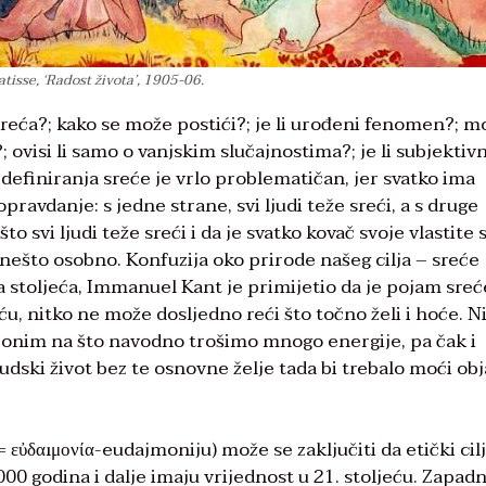
tisse, ‘Radost života’, 1905-06.
 sreća?; kako se može postići?; je li urođeni fenomen?; mo
a?; ovisi li samo o vanjskim slučajnostima?; je li subjektiv
 definiranja sreće je vrlo problematičan, jer svatko ima
opravdanje: s jedne strane, svi ljudi teže sreći, a s druge
što svi ljudi teže sreći i da je svatko kovač svoje vlastite 
 nešto osobno. Konfuzija oko prirode našeg cilja – sreće
va stoljeća, Immanuel Kant je primijetio da je pojam sreć
ću, nitko ne može dosljedno reći što točno želi i hoće. Nij
 s onim na što navodno trošimo mnogo energije, pa čak i
judski život bez te osnovne želje tada bi trebalo moći obj
 εὐδαıμονία-eudajmoniju) može se zaključiti da etički cilj
2000 godina i dalje imaju vrijednost u 21. stoljeću. Zapad