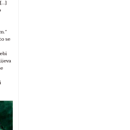
[…]
o
im.“
to se
rebi
ijeva
se
i