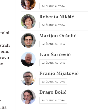
SVI ČLANCI AUTORA
Roberta Nikšić
SVI ČLANCI AUTORA
talni
Marijan Oršolić
etnih
SVI ČLANCI AUTORA
ečemu
Ivan Šarčević
pravo
mo
SVI ČLANCI AUTORA
Franjo Mijatović
SVI ČLANCI AUTORA
Drago Bojić
e
SVI ČLANCI AUTORA
a na