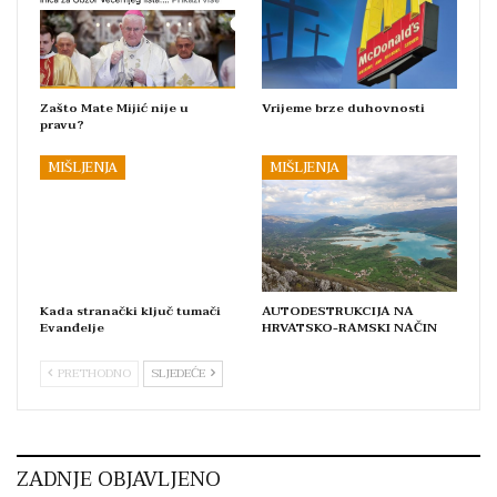
Zašto Mate Mijić nije u
Vrijeme brze duhovnosti
pravu?
MIŠLJENJA
MIŠLJENJA
Kada stranački ključ tumači
AUTODESTRUKCIJA NA
Evanđelje
HRVATSKO-RAMSKI NAČIN
PRETHODNO
SLJEDEĆE
ZADNJE OBJAVLJENO