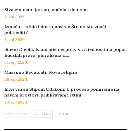
Siva eminencija: spoj anđela i demona
6. kol 2026.
Između trofeja i dostojanstva: Što doista znači
pobijediti?
3. kol 2026.
Sihem Djebbi: Islam nije nespojiv s vrijednostima poput
ljudskih prava, pluralizma ili…
31. srp 2026.
Massimo Recalcati: Nova religija
29. srp 2026.
Intervju sa Stipom Odakom: U procesu pomirenja na
našem prostoru približavanje istini…
23. srp 2026.
PRETHODNO
SLJEDEĆE
1 od 198