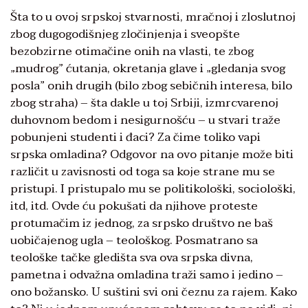
Šta to u ovoj srpskoj stvarnosti, mračnoj i zloslutnoj
zbog dugogodišnjeg zločinjenja i sveopšte
bezobzirne otimačine onih na vlasti, te zbog
„mudrog” ćutanja, okretanja glave i „gledanja svog
posla” onih drugih (bilo zbog sebičnih interesa, bilo
zbog straha) – šta dakle u toj Srbiji, izmrcvarenoj
duhovnom bedom i nesigurnošću – u stvari traže
pobunjeni studenti i đaci? Za čime toliko vapi
srpska omladina? Odgovor na ovo pitanje može biti
različit u zavisnosti od toga sa koje strane mu se
pristupi. I pristupalo mu se politikološki, sociološki,
itd, itd. Ovde ću pokušati da njihove proteste
protumačim iz jednog, za srpsko društvo ne baš
uobičajenog ugla – teološkog. Posmatrano sa
teološke tačke gledišta sva ova srpska divna,
pametna i odvažna omladina traži samo i jedino –
ono božansko. U suštini svi oni čeznu za rajem. Kako