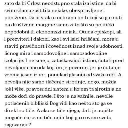
zato da bi Crkva neodstupno stala iza istine, da bi
svim silama zaštitila nejake, obespravljene i
ponižene. Da bi stala u odbranu onih koji su gurnuti
na društvene margine samo zato što su politički
nepodobni ili ekonomski nejaki. Otuda episkopi, ali
i prezviteri i đakoni, kao i svi laici hrišćani, moraju
staviti pravičnost i čovečnost iznad svoje udobnosti,
ličnog mira i samodovoljne i samozadovoljne
izolacije. I ne smeju, zataškavajući istinu, ćutati pred
nevoljama naroda koji im je poveren, jer je ćutanje
veoma jasan izbor, ponekad glasniji od svake reči. A
nevolja nije samo tlačenje sirotinje, nego, možda
još i više, pravosudni sistem u kojem ta sirotinja ne
može doći do pravde. I što je najvažnije, nevolje
potlačenih biblijski Bog vidi kao nešto što ga se
direktno tiče. A ako se tiče njega, da li je uopšte
moguće da se ne tiče onih koji ga u ovom svetu
zagovaraju?