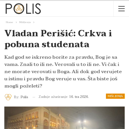
Home
Mišljenja
Vladan Perišić: Crkva i
pobuna studenata
Kad god se iskreno borite za pravdu, Bog je sa
vama. Znali to ili ne. Verovali u to ili ne. Vi čak i
ne morate verovati u Boga. Ali dok god verujete
u istinu i pravdu Bog veruje u vas. Šta biste još
mogli poželeti?
MIŠLJENJA
Zadnje ažuriranje
16. tra 2026.
By:
Polis