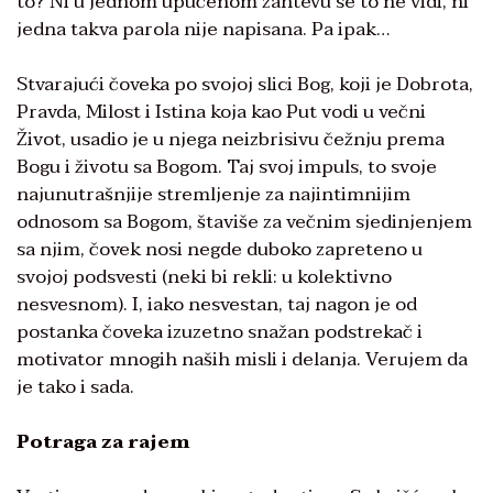
to? Ni u jednom upućenom zahtevu se to ne vidi, ni
jedna takva parola nije napisana. Pa ipak…
Stvarajući čoveka po svojoj slici Bog, koji je Dobrota,
Pravda, Milost i Istina koja kao Put vodi u večni
Život, usadio je u njega neizbrisivu čežnju prema
Bogu i životu sa Bogom. Taj svoj impuls, to svoje
najunutrašnjije stremljenje za najintimnijim
odnosom sa Bogom, štaviše za večnim sjedinjenjem
sa njim, čovek nosi negde duboko zapreteno u
svojoj podsvesti (neki bi rekli: u kolektivno
nesvesnom). I, iako nesvestan, taj nagon je od
postanka čoveka izuzetno snažan podstrekač i
motivator mnogih naših misli i delanja. Verujem da
je tako i sada.
Potraga za rajem