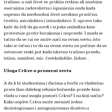
tražimo, u naš život se probija retkim ali snažnim
osećajima zadovoljstva i ispunjenja onda kada
uspemo da međusobni život uredimo pravično,
čestito, miroljubivo i istinoljubivo. E, upravo tako
kaže da želi da ga uredi i srpska omladina koja
protestuje protiv bezakonja i nepravde. I mada je
tačno da se raj ne može naći na ovom svetu, isto
tako je tačno i to da na ovom svetu on počinje da se
ostvaruje svaki put kada iskreno tražimo pravdu,
istinu, samilost, mir, čovekoljublje, ljubav…
Uloga Crkve u promeni sveta
A da li bi studentima i đacima u borbi za vladavinu
prava (kao dalekog odsjaja božanske pravde koja
vlada u raju) mogla pomoći Crkva? I na koji način?
Kako uopšte Crkva može menjati jedno
dezintegrisano i antagonizovano društvo u