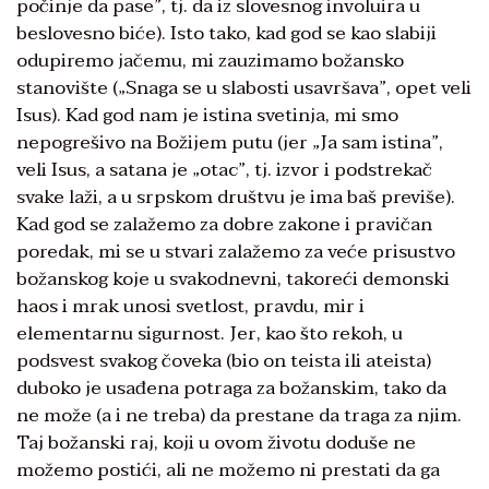
počinje da pase”, tj. da iz slovesnog involuira u
beslovesno biće). Isto tako, kad god se kao slabiji
odupiremo jačemu, mi zauzimamo božansko
stanovište („Snaga se u slabosti usavršava”, opet veli
Isus). Kad god nam je istina svetinja, mi smo
nepogrešivo na Božijem putu (jer „Ja sam istina”,
veli Isus, a satana je „otac”, tj. izvor i podstrekač
svake laži, a u srpskom društvu je ima baš previše).
Kad god se zalažemo za dobre zakone i pravičan
poredak, mi se u stvari zalažemo za veće prisustvo
božanskog koje u svakodnevni, takoreći demonski
haos i mrak unosi svetlost, pravdu, mir i
elementarnu sigurnost. Jer, kao što rekoh, u
podsvest svakog čoveka (bio on teista ili ateista)
duboko je usađena potraga za božanskim, tako da
ne može (a i ne treba) da prestane da traga za njim.
Taj božanski raj, koji u ovom životu doduše ne
možemo postići, ali ne možemo ni prestati da ga