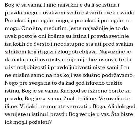
Bog je sa vama. I nije najvažnije da li se istina i
pravda mogu u ovakvom svetu ostvariti uvek i svuda.
Ponekad i ponegde mogu, a ponekad i ponegde ne
mogu. Ono što, međutim, jeste najvažnije je to da
uvek postoje oni kojima su istina i pravda svetinje
iza kojih će čvrsto i neodstupno stajati pred svakim
silnikom koji ih gazi i zloupotrebljava. Najvažnije je
da nada u njihovo ostvarenje nije bez osnova, te da
u istinoljubivosti i pravdoljubivosti niste sami. I tu
ne mislim samo na nas koji vas zdušno podržavamo.
Nego pre svega na to da kad god iskreno tražite
istinu, Bog je sa vama. Kad god se iskreno borite za
pravdu, Bog je sa vama. Znali to ili ne. Verovali u to
ili ne. Vi čak i ne morate verovati u Boga. Ali dok god
verujete u istinu i pravdu Bog veruje u vas. Šta biste
još mogli poželeti?