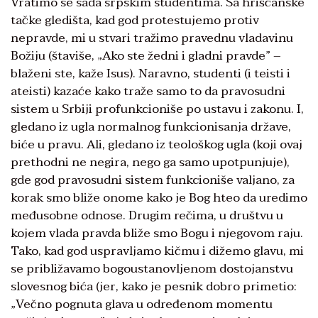
Vratimo se sada srpskim studentima. Sa hrišćanske
tačke gledišta, kad god protestujemo protiv
nepravde, mi u stvari tražimo pravednu vladavinu
Božiju (štaviše, „Ako ste žedni i gladni pravde” –
blaženi ste, kaže Isus). Naravno, studenti (i teisti i
ateisti) kazaće kako traže samo to da pravosudni
sistem u Srbiji profunkcioniše po ustavu i zakonu. I,
gledano iz ugla normalnog funkcionisanja države,
biće u pravu. Ali, gledano iz teološkog ugla (koji ovaj
prethodni ne negira, nego ga samo upotpunjuje),
gde god pravosudni sistem funkcioniše valjano, za
korak smo bliže onome kako je Bog hteo da uredimo
međusobne odnose. Drugim rečima, u društvu u
kojem vlada pravda bliže smo Bogu i njegovom raju.
Tako, kad god uspravljamo kičmu i dižemo glavu, mi
se približavamo bogoustanovljenom dostojanstvu
slovesnog bića (jer, kako je pesnik dobro primetio:
„Večno pognuta glava u određenom momentu