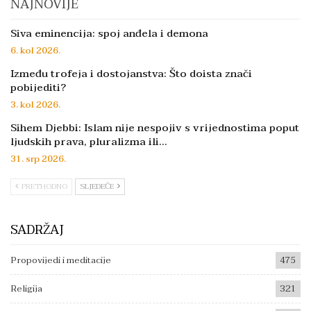
NAJNOVIJE
Siva eminencija: spoj anđela i demona
6. kol 2026.
Između trofeja i dostojanstva: Što doista znači
pobijediti?
3. kol 2026.
Sihem Djebbi: Islam nije nespojiv s vrijednostima poput
ljudskih prava, pluralizma ili…
31. srp 2026.
PRETHODNO
SLJEDEĆE
SADRŽAJ
Propovijedi i meditacije
475
Religija
321