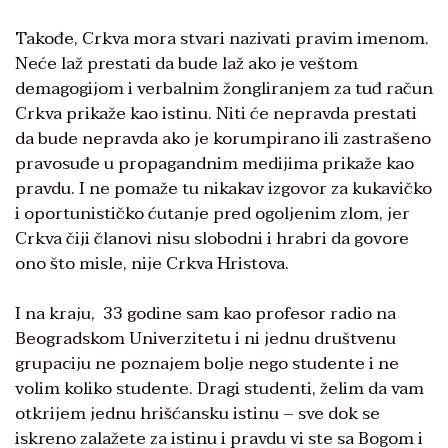
Takođe, Crkva mora stvari nazivati pravim imenom.
Neće laž prestati da bude laž ako je veštom
demagogijom i verbalnim žongliranjem za tuđ račun
Crkva prikaže kao istinu. Niti će nepravda prestati
da bude nepravda ako je korumpirano ili zastrašeno
pravosuđe u propagandnim medijima prikaže kao
pravdu. I ne pomaže tu nikakav izgovor za kukavičko
i oportunističko ćutanje pred ogoljenim zlom, jer
Crkva čiji članovi nisu slobodni i hrabri da govore
ono što misle, nije Crkva Hristova.
I na kraju, 33 godine sam kao profesor radio na
Beogradskom Univerzitetu i ni jednu društvenu
grupaciju ne poznajem bolje nego studente i ne
volim koliko studente. Dragi studenti, želim da vam
otkrijem jednu hrišćansku istinu – sve dok se
iskreno zalažete za istinu i pravdu vi ste sa Bogom i