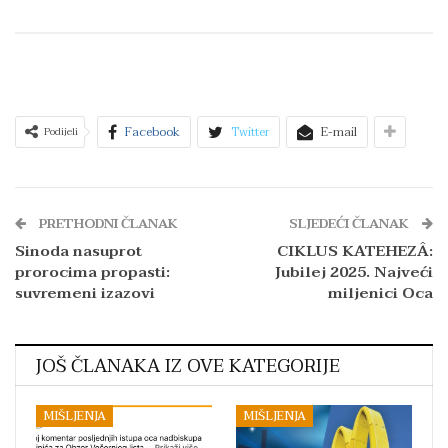
Facebook
Twitter
E-mail
Podijeli
PRETHODNI ČLANAK
SLJEDEĆI ČLANAK
Sinoda nasuprot
CIKLUS KATEHEZÂ:
prorocima propasti:
Jubilej 2025. Najveći
suvremeni izazovi
miljenici Oca
JOŠ ČLANAKA IZ OVE KATEGORIJE
MIŠLJENJA
MIŠLJENJA