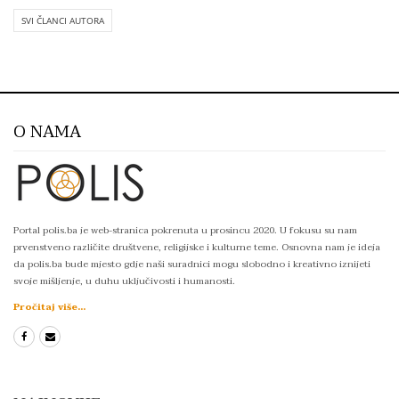
SVI ČLANCI AUTORA
O NAMA
Portal polis.ba je web-stranica pokrenuta u prosincu 2020. U fokusu su nam
prvenstveno različite društvene, religijske i kulturne teme. Osnovna nam je ideja
da polis.ba bude mjesto gdje naši suradnici mogu slobodno i kreativno iznijeti
svoje mišljenje, u duhu uključivosti i humanosti.
Pročitaj više...