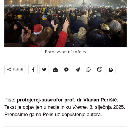
Foto izvor: n1info.rs
Podijeli
Piše:
protojerej-stavrofor prof. dr Vladan Perišić.
Tekst je objavljen u nedjeljniku
Vreme
, 8. siječnja 2025.
Prenosimo ga na Polis uz dopuštenje autora.