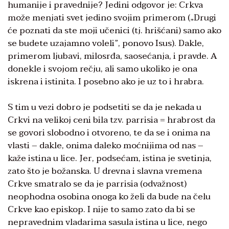
humanije i pravednije? Jedini odgovor je: Crkva
može menjati svet jedino svojim primerom („Drugi
će poznati da ste moji učenici (tj. hrišćani) samo ako
se budete uzajamno voleli”, ponovo Isus). Dakle,
primerom ljubavi, milosrđa, saosećanja, i pravde. A
donekle i svojom rečju, ali samo ukoliko je ona
iskrena i istinita. I posebno ako je uz to i hrabra.
S tim u vezi dobro je podsetiti se da je nekada u
Crkvi na velikoj ceni bila tzv. parrisia = hrabrost da
se govori slobodno i otvoreno, te da se i onima na
vlasti – dakle, onima daleko moćnijima od nas –
kaže istina u lice. Jer, podsećam, istina je svetinja,
zato što je božanska. U drevna i slavna vremena
Crkve smatralo se da je parrisia (odvažnost)
neophodna osobina onoga ko želi da bude na čelu
Crkve kao episkop. I nije to samo zato da bi se
nepravednim vladarima sasula istina u lice, nego