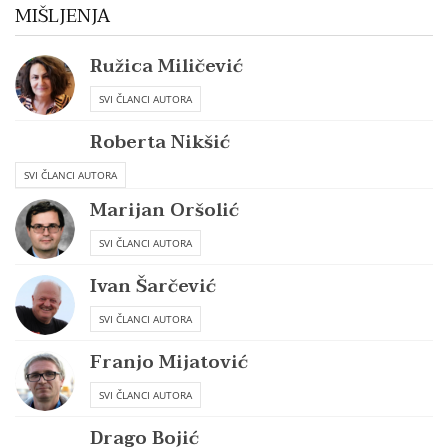
MIŠLJENJA
Ružica Miličević
SVI ČLANCI AUTORA
Roberta Nikšić
SVI ČLANCI AUTORA
Marijan Oršolić
SVI ČLANCI AUTORA
Ivan Šarčević
SVI ČLANCI AUTORA
Franjo Mijatović
SVI ČLANCI AUTORA
Drago Bojić