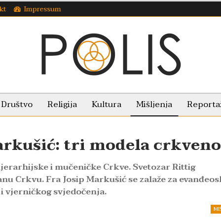
kt
Impressum
Društvo
Religija
Kultura
Mišljenja
Reporta
arkušić: tri modela crkveno
ijerarhijske i mučeničke Crkve. Svetozar Rittig
ranu Crkvu. Fra Josip Markušić se zalaže za evanđeo
 i vjerničkog svjedočenja.
MI