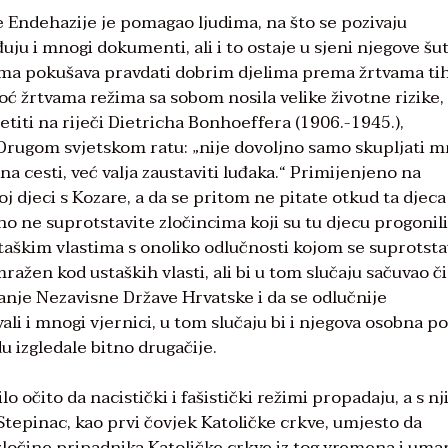
me Endehazije je pomagao ljudima, na što se pozivaju
uju i mnogi dokumenti, ali i to ostaje u sjeni njegove šu
ima pokušava pravdati dobrim djelima prema žrtvama ti
ć žrtvama režima sa sobom nosila velike životne rizike, 
etiti na riječi Dietricha Bonhoeffera (1906.-1945.),
u Drugom svjetskom ratu: „nije dovoljno samo skupljati mr
 cesti, već valja zaustaviti luđaka.“ Primijenjeno na
j djeci s Kozare, a da se pritom ne pitate otkud ta djeca
no ne suprotstavite zločincima koji su tu djecu progonili
taškim vlastima s onoliko odlučnosti kojom se suprotsta
ažen kod ustaških vlasti, ali bi u tom slučaju sačuvao či
anje Nezavisne Države Hrvatske i da se odlučnije
li i mnogi vjernici, u tom slučaju bi i njegova osobna po
u izgledale bitno drugačije.
o očito da nacistički i fašistički režimi propadaju, a s nj
Stepinac, kao prvi čovjek Katoličke crkve, umjesto da
zločine pripadnika Katoličke crkve iz tog vremena i uma