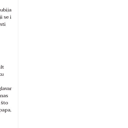
ubija
i se i
sti
lt
ku
glavar
anas
 što
 papa,