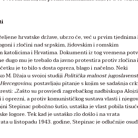
ti
eljene hrvatske države, ubrzo će, već u prvim tjednima 
ogoni i zločini nad srpskim, židovskim i romskim
im katolicima i Hrvatima. Dokumenti iz tog vremena pot
ome dugo mu je trebalo da javno protestira protiv zločina 
očetku je to bilo s dosta opreza, blago i načelno. Neki
o M. Džaja u svojoj studiji
Politička realnost jugoslavens
 Hercegovinu
, postavljaju pitanje s kojim se sadašnja cr
sresti: „Zašto su prosvjedi zagrebačkog nadbiskupa Alojzi
i i oprezni, a protiv komunističkog sustava vlasti i njego
ajni Stepinac pobožno šutio, ustaška je vlast pobila tisuć
ske logore. Tek kad je ustaško zlo došlo i na vrata
ata u listopadu 1943. godine, Stepinac je odlučnije osuđ