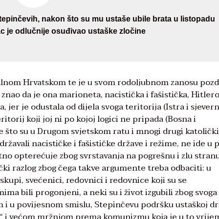
Stepinčevih, nakon što su mu ustaše ubile brata u listopadu
c je odlučnije osuđivao ustaške zločine
talnom Hrvatskom te je u svom rodoljubnom zanosu pozd
nao da je ona marioneta, nacistička i fašistička, Hitlero
jer je odustala od dijela svoga teritorija (Istra i sjever
torij koji joj ni po kojoj logici ne pripada (Bosna i
 što su u Drugom svjetskom ratu i mnogi drugi katolički
državali nacističke i fašističke države i režime, ne ide u 
atno opterećuje zbog svrstavanja na pogrešnu i zlu stran
nički razlog zbog čega takve argumente treba odbaciti: u
iskupi, svećenici, redovnici i redovnice koji su se
mima bili progonjeni, a neki su i život izgubili zbog svoga
om i u povijesnom smislu, Stepinčevu podršku ustaškoj dr
“ i većom mržnjom prema komunizmu koja je u to vrije