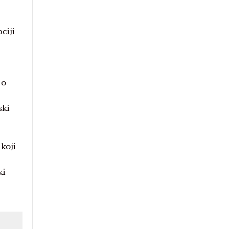
ciji
 o
ski
 koji
ki