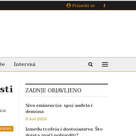
Prijaviti se
že
Intervjui
sti
ZADNJE OBJAVLJENO
Siva eminencija: spoj anđela i
sku
demona
6. kol 2026.
Između trofeja i dostojanstva: Što
ŠLJENJA
doista znači pobijediti?