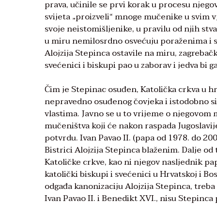
prava, učinile se prvi korak u procesu njego
svijeta „proizveli“ mnoge mučenike u svim vj
svoje neistomišljenike, u pravilu od njih stv
u miru nemilosrdno osvećuju poraženima i svi
Alojzija Stepinca ostavile na miru, zagrebačk
svećenici i biskupi pao u zaborav i jedva bi g
Čim je Stepinac osuđen, Katolička crkva u h
nepravedno osuđenog čovjeka i istodobno s
vlastima. Javno se u to vrijeme o njegovom m
mučeništva koji će nakon raspada Jugoslavij
potvrdu. Ivan Pavao II. (papa od 1978. do 200
Bistrici Alojzija Stepinca blaženim. Dalje od
Katoličke crkve, kao ni njegov nasljednik pa
katolički biskupi i svećenici u Hrvatskoj i 
odgađa kanonizaciju Alojzija Stepinca, treba 
Ivan Pavao II. i Benedikt XVI., nisu Stepinca 