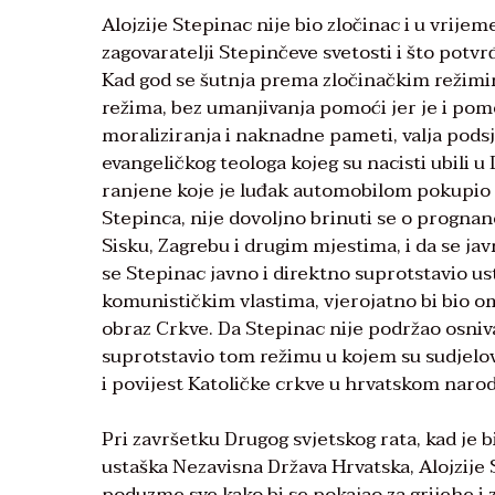
Alojzije Stepinac nije bio zločinac i u vrije
zagovaratelji Stepinčeve svetosti i što potvrđ
Kad god se šutnja prema zločinačkim režim
režima, bez umanjivanja pomoći jer je i pomo
moraliziranja i naknadne pameti, valja podsj
evangeličkog teologa kojeg su nacisti ubili 
ranjene koje je luđak automobilom pokupio na
Stepinca, nije dovoljno brinuti se o prognano
Sisku, Zagrebu i drugim mjestima, i da se jav
se Stepinac javno i direktno suprotstavio us
komunističkim vlastima, vjerojatno bi bio omr
obraz Crkve. Da Stepinac nije podržao osniv
suprotstavio tom režimu u kojem su sudjelova
i povijest Katoličke crkve u hrvatskom narod
Pri završetku Drugog svjetskog rata, kad je bil
ustaška Nezavisna Država Hrvatska, Alojzije 
poduzme sve kako bi se pokajao za grijehe i 