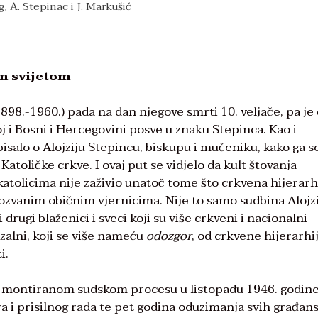
ig, A. Stepinac i J. Markušić
im svijetom
898.-1960.) pada na dan njegove smrti 10. veljače, pa je
j i Bosni i Hercegovini posve u znaku Stepinca. Kao i
pisalo o Alojziju Stepincu, biskupu i mučeniku, kako ga s
Katoličke crkve. I ovaj put se vidjelo da kult štovanja
atolicima nije zaživio unatoč tome što crkvena hijerarh
akozvanim običnim vjernicima. Nije to samo sudbina Alojz
 i drugi blaženici i sveci koji su više crkveni i nacionalni
rzalni, koji se više nameću
odozgor
, od crkvene hijerarhij
i.
 u montiranom sudskom procesu u listopadu 1946. godin
ra i prisilnog rada te pet godina oduzimanja svih građan