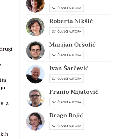
SVI ČLANCI AUTORA
Roberta Nikšić
SVI ČLANCI AUTORA
Marijan Oršolić
 drugi
SVI ČLANCI AUTORA
e
Ivan Šarčević
ija
SVI ČLANCI AUTORA
ija
Franjo Mijatović
e, a
SVI ČLANCI AUTORA
Drago Bojić
e
SVI ČLANCI AUTORA
skih