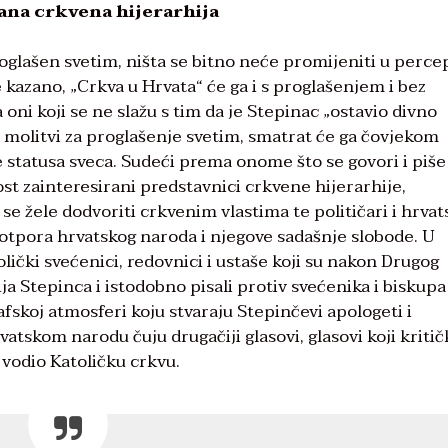
rana crkvena hijerarhija
oglašen svetim, ništa se bitno neće promijeniti u percep
e kazano, „Crkva u Hrvata“ će ga i s proglašenjem i bez
ni koji se ne slažu s tim da je Stepinac „ostavio divno
 u molitvi za proglašenje svetim, smatrat će ga čovjekom
 statusa sveca. Sudeći prema onome što se govori i piše
ost zainteresirani predstavnici crkvene hijerarhije,
 se žele dodvoriti crkvenim vlastima te političari i hrvat
otpora hrvatskog naroda i njegove sadašnje slobode. U
olički svećenici, redovnici i ustaše koji su nakon Drugog
ija Stepinca i istodobno pisali protiv svećenika i biskupa
afskoj atmosferi koju stvaraju Stepinčevi apologeti i
rvatskom narodu čuju drugačiji glasovi, glasovi koji kritič
 vodio Katoličku crkvu.