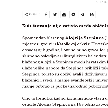
S. Ritt
Podijeli
Kult štovanja nije zaživio među običn
Spomendan blaženog
Alojzija Stepinca
(1
mjesec u godini u Katoličkoj crkvi u Hrvatsko
dosadašnjih godina, i ove se puno govorilo i 
službeno oslovljava u liturgijskom kalendaru 
blaženog Alojzija Stepinca među hrvatskim k
ulaže velike napore da Stepinca približi i t
Stepinca, to isto su doživljavali i doživljavaju
blaženici i sveci, a manje evanđeoski i unive
manje
odozdo
, iz pučke (narodne) pobožnost
Onoga trenutka kad su komunističke vlasti
osudile Alojzija Stepinca na 16 godina zatvo