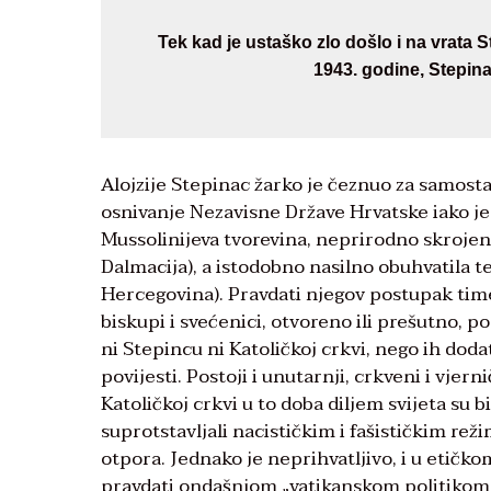
Tek kad je ustaško zlo došlo i na vrata 
1943. godine, Stepina
Alojzije Stepinac žarko je čeznuo za samos
osnivanje Nezavisne Države Hrvatske iako je z
Mussolinijeva tvorevina, neprirodno skrojena, 
Dalmacija), a istodobno nasilno obuhvatila teri
Hercegovina). Pravdati njegov postupak time
biskupi i svećenici, otvoreno ili prešutno, po
ni Stepincu ni Katoličkoj crkvi, nego ih dod
povijesti. Postoji i unutarnji, crkveni i vjer
Katoličkoj crkvi u to doba diljem svijeta su b
suprotstavljali nacističkim i fašističkim reži
otpora. Jednako je neprihvatljivo, i u etičk
pravdati ondašnjom „vatikanskom politikom