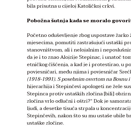
bila prisutna u cijeloj Katoličkoj crkvi.
Pobožna šutnja kada se moralo govori
Početno oduševljenje zbog uspostave žarko ž
mjesecima, pomutiti zastrašujući ustaški pr
stanovništvom, ali i nelojalnim i neposlušn
da je i to znao Alojzije Stepinac, i unatoč t
etničkog čišćenja, a kad je i protestirao, u p
povjesničari, među njima i povjesničar Srećk
(1918-1991). S posebnim osvrtom na Bosnu i
hijerarhija i Stepinčevi apologeti ne žele su
Stepinca protiv ustaških zločina [bili] obzirn
zločina vrlo odlučni i oštri?“ Dok je samozat
ljudi, a desetke tisuća strpala u koncentracij
Stepinčevih, nakon što su mu ustaše ubile br
ustaške zločine.