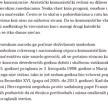
ve kanonizacije. Ateistički komunistički režimi su diljem
erskim zajednicama. Svaka vlast koja progoni, osuđuje i 
ara mučenike. Često je to slučaj s pobjednicima u ratu koj
ma koji nisu na njihovoj strani. Da su komunističke vla
i nadbiskup bi vjerojatno kao i mnogi drugi katolički
a se itko danas sjećao.
rvatskom narodu ga počinje doživljavati simbolom
imbolom crkvenog i nacionalnog otpora komunističkim
učeništvu nije smjelo govoriti, ali se potajno stvarao ku
e koncem devedesetih godina dobiti i službenu vatikans
5. godine) proglasio je 3. listopada 1998. godine u Mariji
 toga nije otišao, iako je još sedam godina bio vrhovni po
pa Benedikt XVI. (papa od 2005. do 2013. godine). Kad d
Bosni i Hercegovini negoduju protiv sadašnjeg pape Franje
ih podsjetiti da ni dvojica prethodnih i njima omiljenih
proglasili svetim.