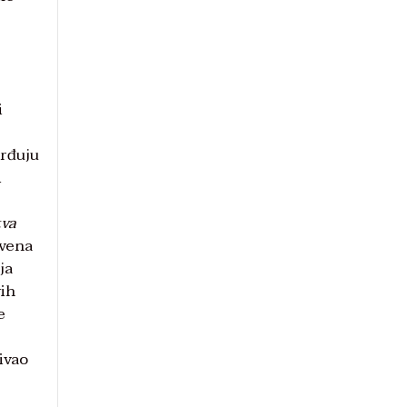
i
vrđuju
i
tva
kvena
ja
vih
e
ivao