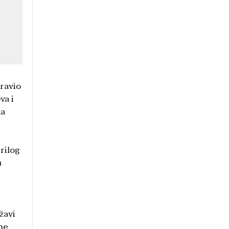
ravio
va i
na
prilog
u
žavi
me