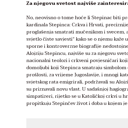
Za njegovu svetost najviše zainteresi
No, neovisno o tome hoće li Stepinac biti pr
kardinala Stepinca: Crkva i Hrvati, preciznij
proglašenja smatrati mučenikom i svecem, a o
svjetlo čiste savjesti“ kako se o njemu kaže
sporne i kontroverzne biografije nedostojne
Alojziju Stepincu, najviše su za njegovu svet
nacionalni teolozi i crkveni povjesničari koji
domoljubi koji Stepinca smatraju simbolom 
prošlosti, za vrijeme Jugoslavije, i mnogi kat
svjetskog rata emigrirali, podržavali su Alojz
su priznavali novu vlast. U sadašnjoj hagiogr
simpatizeri, rijetko se u Katoličkoj crkvi u h
propitkuju Stepinčev život i doba u kojem je