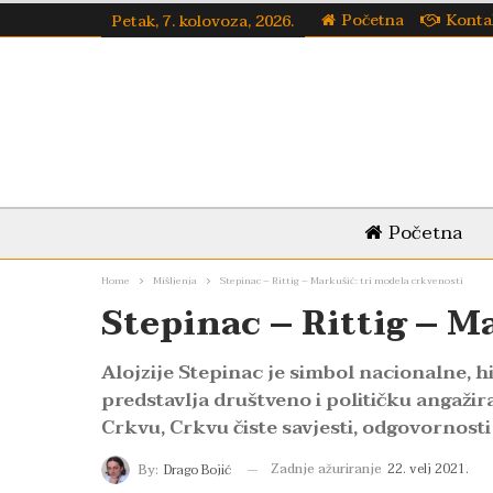
Početna
Konta
Petak, 7. kolovoza, 2026.
Početna
Home
Mišljenja
Stepinac – Rittig – Markušić: tri modela crkvenosti
Stepinac – Rittig – M
Alojzije Stepinac je simbol nacionalne, h
predstavlja društveno i političku angaži
Crkvu, Crkvu čiste savjesti, odgovornosti
Zadnje ažuriranje
22. velj 2021.
By:
Drago Bojić