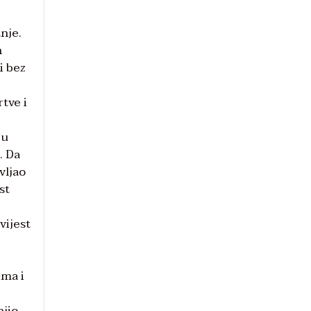
tnje.
h
i bez
tve i
 u
. Da
vljao
st
vijest
ima i
njio