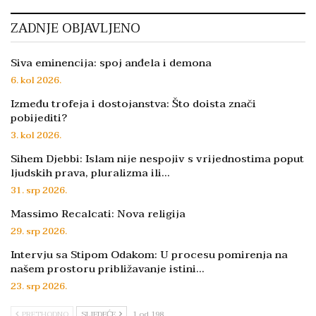
ZADNJE OBJAVLJENO
Siva eminencija: spoj anđela i demona
6. kol 2026.
Između trofeja i dostojanstva: Što doista znači
pobijediti?
3. kol 2026.
Sihem Djebbi: Islam nije nespojiv s vrijednostima poput
ljudskih prava, pluralizma ili…
31. srp 2026.
Massimo Recalcati: Nova religija
29. srp 2026.
Intervju sa Stipom Odakom: U procesu pomirenja na
našem prostoru približavanje istini…
23. srp 2026.
PRETHODNO
SLJEDEĆE
1 od 198