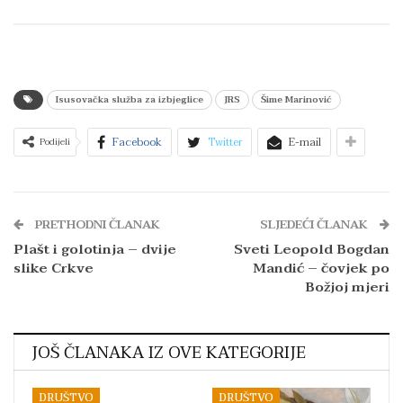
Isusovačka služba za izbjeglice
JRS
Šime Marinović
Facebook
Twitter
E-mail
Podijeli
PRETHODNI ČLANAK
SLJEDEĆI ČLANAK
Plašt i golotinja – dvije
Sveti Leopold Bogdan
slike Crkve
Mandić – čovjek po
Božjoj mjeri
JOŠ ČLANAKA IZ OVE KATEGORIJE
DRUŠTVO
DRUŠTVO