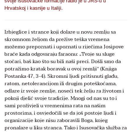
svoje isusovačke formacije radio je u JRS-u u
Hrvatskoj i kasnije u Italiji.
Izbjeglice i strance koji dolaze u novu zemlju sa
skromnom željom da prežive teška vremena
možemo prepoznati i upoznati u riječima Josipove
braće kada odgovaraju faraonu: „Tvoje su sluge
stočari, baš kao što su bili naši preci. Došli smo da
potražimo kratak boravak u ovoj zemlji“ (Knjiga
Postanka 47, 3-4). Skromni ljudi pritisnuti glađu,
ratom, netolerancijom ili drugim poteškoćama,
odlaze iz svoje zemlje, noseći tek želju za životom i
pokoji djelić svoje tradicije. Mnogi od nas su to i
sami proživjeli u vremenima rata na našim
prostorima, i osvjedočili se da još postoje ljudi i
organizacije koje nisu zaboravili Boga, kojeg
pronalaze u liku stranca. Tako i Isusovačka služba za