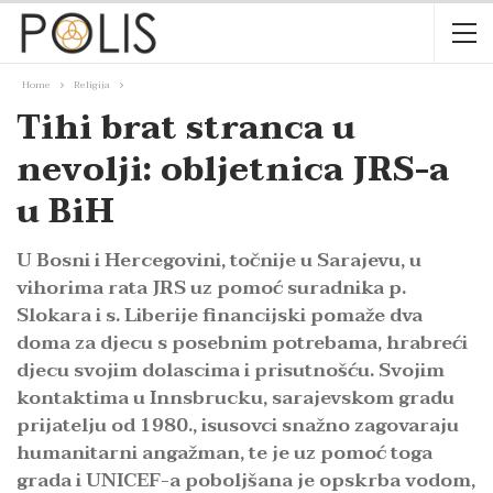
Home
Religija
Tihi brat stranca u
nevolji: obljetnica JRS-a
u BiH
U Bosni i Hercegovini, točnije u Sarajevu, u
vihorima rata JRS uz pomoć suradnika p.
Slokara i s. Liberije financijski pomaže dva
doma za djecu s posebnim potrebama, hrabreći
djecu svojim dolascima i prisutnošću. Svojim
kontaktima u Innsbrucku, sarajevskom gradu
prijatelju od 1980., isusovci snažno zagovaraju
humanitarni angažman, te je uz pomoć toga
grada i UNICEF-a poboljšana je opskrba vodom,