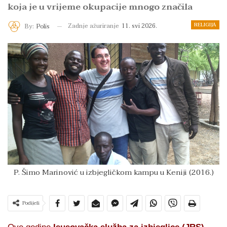
koja je u vrijeme okupacije mnogo značila
RELIGIJA
Zadnje ažuriranje
11. svi 2026.
By:
Polis
P. Šimo Marinović u izbjegličkom kampu u Keniji (2016.)
Podijeli