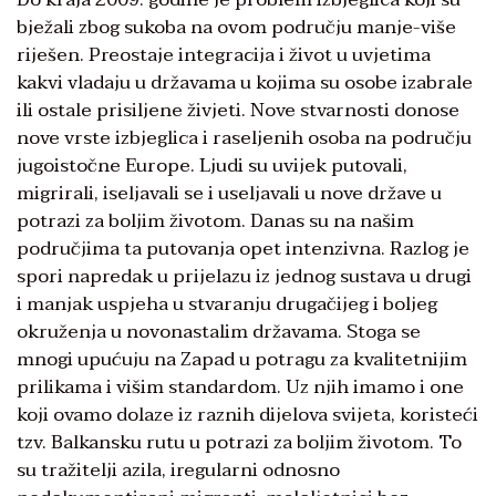
bježali zbog sukoba na ovom području manje-više
riješen. Preostaje integracija i život u uvjetima
kakvi vladaju u državama u kojima su osobe izabrale
ili ostale prisiljene živjeti. Nove stvarnosti donose
nove vrste izbjeglica i raseljenih osoba na području
jugoistočne Europe. Ljudi su uvijek putovali,
migrirali, iseljavali se i useljavali u nove države u
potrazi za boljim životom. Danas su na našim
područjima ta putovanja opet intenzivna. Razlog je
spori napredak u prijelazu iz jednog sustava u drugi
i manjak uspjeha u stvaranju drugačijeg i boljeg
okruženja u novonastalim državama. Stoga se
mnogi upućuju na Zapad u potragu za kvalitetnijim
prilikama i višim standardom. Uz njih imamo i one
koji ovamo dolaze iz raznih dijelova svijeta, koristeći
tzv. Balkansku rutu u potrazi za boljim životom. To
su tražitelji azila, iregularni odnosno