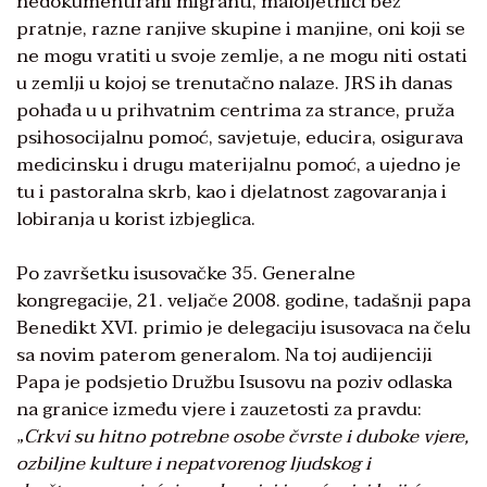
nedokumentirani migranti, maloljetnici bez
pratnje, razne ranjive skupine i manjine, oni koji se
ne mogu vratiti u svoje zemlje, a ne mogu niti ostati
u zemlji u kojoj se trenutačno nalaze. JRS ih danas
pohađa u u prihvatnim centrima za strance, pruža
psihosocijalnu pomoć, savjetuje, educira, osigurava
medicinsku i drugu materijalnu pomoć, a ujedno je
tu i pastoralna skrb, kao i djelatnost zagovaranja i
lobiranja u korist izbjeglica.
Po završetku isusovačke 35. Generalne
kongregacije, 21. veljače 2008. godine, tadašnji papa
Benedikt XVI. primio je delegaciju isusovaca na čelu
sa novim paterom generalom. Na toj audijenciji
Papa je podsjetio Družbu Isusovu na poziv odlaska
na granice između vjere i zauzetosti za pravdu:
„
Crkvi su hitno potrebne osobe čvrste i duboke vjere,
ozbiljne kulture i nepatvorenog ljudskog i