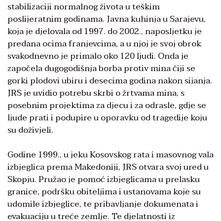
stabilizaciji normalnog života u teškim
poslijeratnim godinama. Javna kuhinja u Sarajevu,
koja je djelovala od 1997. do 2002., naposljetku je
predana ocima franjevcima, a u njoj je svoj obrok
svakodnevno je primalo oko 120 ljudi. Onda je
započela dugogodišnja borba protiv mina čiji se
gorki plodovi ubiru i desecima godina nakon sijanja.
JRS je uvidio potrebu skrbi o žrtvama mina, s
posebnim projektima za djecu i za odrasle, gdje se
ljude prati i podupire u oporavku od tragedije koju
su doživjeli.
Godine 1999., u jeku Kosovskog rata i masovnog vala
izbjeglica prema Makedoniji, JRS otvara svoj ured u
Skopju. Pružao je pomoć izbjeglicama u prelasku
granice, podršku obiteljima i ustanovama koje su
udomile izbjeglice, te pribavljanje dokumenata i
evakuaciju u treće zemlje. Te djelatnosti iz