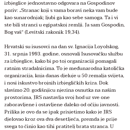
izbjeglice jednostavno odgovara na Gospodinov
poziv: „Stranac koji s vama boravi neka vam bude
kao sunarodnjak; ljubi ga kao sebe samoga. Ta i vi
ste bili stranci u egipatskoj zemlji. Ja sam Gospodin,
Bog vaš“ (Levitski zakonik 19,34).
Hrvatski su isusovci na dan sv. Ignacija Loyolskog,
31. srpnja 1993. godine, osnovali Isusovačku službu
za izbjeglice, kako bi po toj organizaciji pomagali
ratnim stradalnicima. To je međunarodna katolička
organizacija, koja danas djeluje u 50 zemalja svijeta,
i nosi iskustvo brojnih izbjegličkih kriza. Dok
slavimo 20. godišnjicu njezina osnutka na našim
prostorima, JRS nastavlja svoj hod uz sve one
zaboravljene i ostavljene daleko od očiju javnosti.
Prilika je ovo da se ipak prisjetimo kako je JRS
djelovao kroz ova dva desetljeća, premda je prije
svega to činio kao tihi pratitelj brata stranca. U