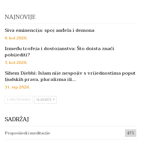
NAJNOVIJE
Siva eminencija: spoj anđela i demona
6. kol 2026.
Između trofeja i dostojanstva: Što doista znači
pobijediti?
3. kol 2026.
Sihem Djebbi: Islam nije nespojiv s vrijednostima poput
ljudskih prava, pluralizma ili…
31. srp 2026.
PRETHODNO
SLJEDEĆE
SADRŽAJ
Propovijedi i meditacije
475