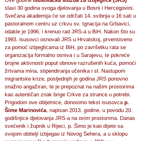
Ove godine
Isusovačka služba za izbjeglice (JRS)
slavi 30 godina svoga djelovanja u Bosni i Hercegovini.
Svečana akademija će se održati 14. svibnja u 16 sati u
pastoralnom centru uz crkvu sv. Ignacija na Grbavici,
odakle je 1996. i krenuo rad JRS-a u BiH. Nakon što su
1993. isusovci osnovali JRS u Hrvatskoj, prvenstveno
za pomoć izbjeglicama iz BiH, po završetku rata se
organizacija formalno osniva i u Sarajevu, te pokreće
brojne aktivnosti poput obnove razrušenih kuća, pomoći
žrtvama mina, stipendiranja učenika i sl. Nastupom
migrantske krize, posljednjih je godina JRS ponovno
snažno angažiran, te je prepoznat na našim prostorima
kao autentičan znak brige Crkve za strance u potrebi.
Prigodom ove obljetnice, donosimo tekst isusovca
p.
Šime Marinovića
, napisan 2013. godine, u povodu 20.
godišnjice djelovanja JRS-a na ovim prostorima. Danas
svećenik i župnik u Rijeci, p. Šimo je kao dijete sa
svojom obitelji izbjegao iz Novog Šehera, a u sklopu