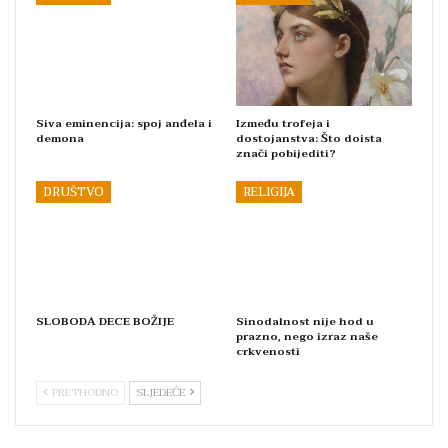
Siva eminencija: spoj anđela i
Između trofeja i
demona
dostojanstva: Što doista
znači pobijediti?
DRUŠTVO
RELIGIJA
SLOBODA DECE BOŽIJE
Sinodalnost nije hod u
prazno, nego izraz naše
crkvenosti
PRETHODNO
SLJEDEĆE