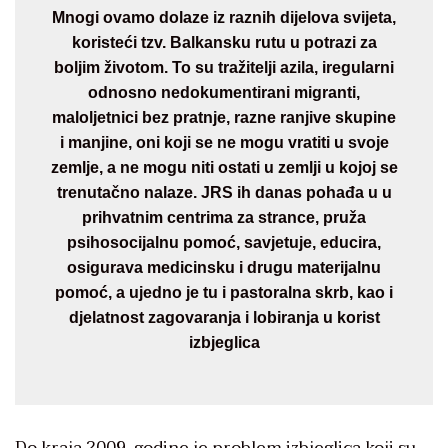
Mnogi ovamo dolaze iz raznih dijelova svijeta,
koristeći tzv. Balkansku rutu u potrazi za
boljim životom. To su tražitelji azila, iregularni
odnosno nedokumentirani migranti,
maloljetnici bez pratnje, razne ranjive skupine
i manjine, oni koji se ne mogu vratiti u svoje
zemlje, a ne mogu niti ostati u zemlji u kojoj se
trenutačno nalaze. JRS ih danas pohađa u u
prihvatnim centrima za strance, pruža
psihosocijalnu pomoć, savjetuje, educira,
osigurava medicinsku i drugu materijalnu
pomoć, a ujedno je tu i pastoralna skrb, kao i
djelatnost zagovaranja i lobiranja u korist
izbjeglica
Do kraja 2009. godine je problem izbjeglica koji su