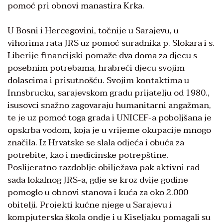
pomoć pri obnovi manastira Krka.
U Bosni i Hercegovini, točnije u Sarajevu, u
vihorima rata JRS uz pomoć suradnika p. Slokara i s.
Liberije financijski pomaže dva doma za djecu s
posebnim potrebama, hrabreći djecu svojim
dolascima i prisutnošću. Svojim kontaktima u
Innsbrucku, sarajevskom gradu prijatelju od 1980.,
isusovci snažno zagovaraju humanitarni angažman,
te je uz pomoć toga grada i UNICEF-a poboljšana je
opskrba vodom, koja je u vrijeme okupacije mnogo
značila. Iz Hrvatske se slala odjeća i obuća za
potrebite, kao i medicinske potrepštine.
Poslijeratno razdoblje obilježava pak aktivni rad
sada lokalnog JRS-a, gdje se kroz dvije godine
pomoglo u obnovi stanova i kuća za oko 2.000
obitelji. Projekti kućne njege u Sarajevu i
kompjuterska škola ondje i u Kiseljaku pomagali su