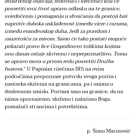
društvenog osjećaja; redovnici i svećenici koji će
posvetiti svoj život upravo odlasku na te granice,
svjedočenju i pomaganju u shvaćanju da postoji baš
naprotiv duboka usklađenost između vjere i razuma,
između evanđeoskog duha, žeđi za pravdom i
zauzetošću za mirom. Samo će tako postati moguće
pokazati pravo lice Gospodinovo tolikima kojima
ono danas ostaje skriveno i neprepoznatljivo. Tomu
se upravo mora u prvom redu posvetiti Družba
Isusova.
“ U Papinim riječima JRS na ovim
područjima prepoznaje potvrdu svoga poziva i
nastavka služenja na granicama, pa i onima u
doslovnom smislu. Pozvani smo na granice, da na
njima upoznajemo, služimo i nalazimo Boga,
pomažući strancima i potrebitima.
p. Šimo Marinović