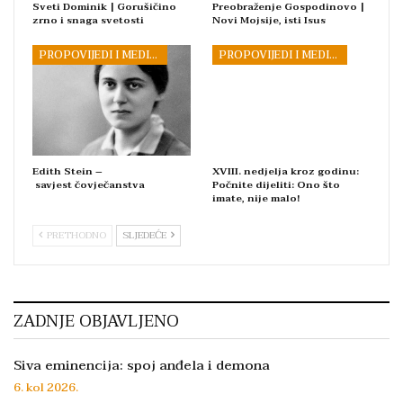
Sveti Dominik | Gorušičino
Preobraženje Gospodinovo |
zrno i snaga svetosti
Novi Mojsije, isti Isus
PROPOVIJEDI I MEDITACIJE
PROPOVIJEDI I MEDITACIJE
Edith Stein –
XVIII. nedjelja kroz godinu:
savjest čovječanstva
Počnite dijeliti: Ono što
imate, nije malo!
PRETHODNO
SLJEDEĆE
ZADNJE OBJAVLJENO
Siva eminencija: spoj anđela i demona
6. kol 2026.