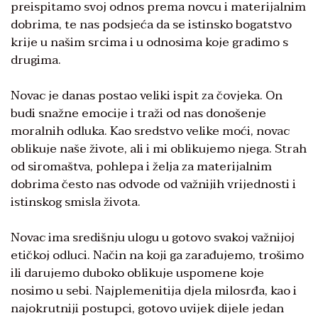
preispitamo svoj odnos prema novcu i materijalnim
dobrima, te nas podsjeća da se istinsko bogatstvo
krije u našim srcima i u odnosima koje gradimo s
drugima.
Novac je danas postao veliki ispit za čovjeka. On
budi snažne emocije i traži od nas donošenje
moralnih odluka. Kao sredstvo velike moći, novac
oblikuje naše živote, ali i mi oblikujemo njega. Strah
od siromaštva, pohlepa i želja za materijalnim
dobrima često nas odvode od važnijih vrijednosti i
istinskog smisla života.
Novac ima središnju ulogu u gotovo svakoj važnijoj
etičkoj odluci. Način na koji ga zarađujemo, trošimo
ili darujemo duboko oblikuje uspomene koje
nosimo u sebi. Najplemenitija djela milosrđa, kao i
najokrutniji postupci, gotovo uvijek dijele jedan