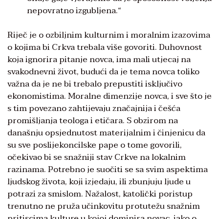
nepovratno izgubljena.“
Riječ je o ozbiljnim kulturnim i moralnim izazovima
o kojima bi Crkva trebala više govoriti. Duhovnost
koja ignorira pitanje novca, ima mali utjecaj na
svakodnevni život, budući da je tema novca toliko
važna da je ne bi trebalo prepustiti isključivo
ekonomistima. Moralne dimenzije novca, i sve što je
s tim povezano zahtijevaju značajnija i češća
promišljanja teologa i etičara. S obzirom na
današnju opsjednutost materijalnim i činjenicu da
su sve poslijekoncilske pape o tome govorili,
očekivao bi se snažniji stav Crkve na lokalnim
razinama. Potrebno je suočiti se sa svim aspektima
ljudskog života, koji izjedaju, ili zbunjuju ljude u
potrazi za smislom. Nažalost, katolički poristup
trenutno ne pruža učinkovitu protutežu snažnim
pritiscima kulture u kojoj dominira novac, iako o