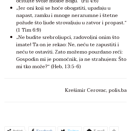
očitujte svoje molbe Bogu.“ (Fil 4:6)
„Jer oni koji se hoće obogatiti, upadaju u
napast, zamku i mnoge nerazumne i štetne
požude što ljude strovaljuju u zatvor i propast.“
(1 Tim 6:9)
„Ne budite srebroljupci, zadovoljni onim što
imate! Ta on je rekao: Ne, neću te zapustiti i
neću te ostaviti. Zato možemo pouzdano reći:
Gospodin mi je pomoćnik, ja ne strahujem: Što
mi tko može?“ (Heb, 13:5-6)
Krešimir Cerovac, polis.ba
Facebook
Twitter
E-mail
Podijeli