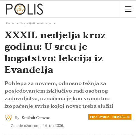
Home
Propovijedi i meditacije
XXXII. nedjelja kroz
godinu: U srcu je
bogatstvo: lekcija iz
Evanđelja
Pohlepa za novcem, odnosno težnja za
posjedovanjem isključivo radi osobnog
zadovoljstva, označena je kao sramotno
izopačenje svrhe kojoj novac treba služiti
PROPOVIJEDI I MEDITACIJE
By:
Krešimir Cerovac
Zadnje ažuriranje
16. tra 2026.