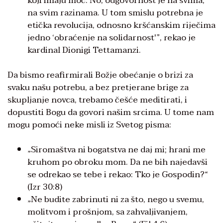
koji imaju moć. No, odgovornost je na svima,
na svim razinama. U tom smislu potrebna je
etička revolucija, odnosno kršćanskim riječima
jedno ‘obraćenje na solidarnost'”, rekao je
kardinal Dionigi Tettamanzi.
Da bismo reafirmirali Božje obećanje o brizi za
svaku našu potrebu, a bez pretjerane brige za
skupljanje novca, trebamo češće meditirati, i
dopustiti Bogu da govori našim srcima. U tome nam
mogu pomoći neke misli iz Svetog pisma:
„Siromaštva ni bogatstva ne daj mi; hrani me
kruhom po obroku mom. Da ne bih najedavši
se odrekao se tebe i rekao: Tko je Gospodin?“
(Izr 30:8)
„Ne budite zabrinuti ni za što, nego u svemu,
molitvom i prošnjom, sa zahvaljivanjem,