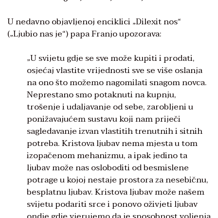
U nedavno objavljenoj enciklici „Dilexit nos“
(„Ljubio nas je“) papa Franjo upozorava:
„U svijetu gdje se sve može kupiti i prodati,
osjećaj vlastite vrijednosti sve se više oslanja
na ono što možemo nagomilati snagom novca.
Neprestano smo potaknuti na kupnju,
trošenje i udaljavanje od sebe, zarobljeni u
ponižavajućem sustavu koji nam priječi
sagledavanje izvan vlastitih trenutnih i sitnih
potreba. Kristova ljubav nema mjesta u tom
izopačenom mehanizmu, a ipak jedino ta
ljubav može nas osloboditi od besmislene
potrage u kojoj nestaje prostora za nesebičnu,
besplatnu ljubav. Kristova ljubav može našem
svijetu podariti srce i ponovo oživjeti ljubav
ondje gdje vjerujemo da je sposobnost voljenja