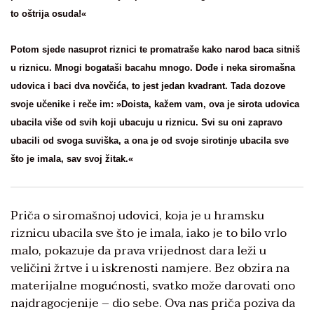
to oštrija osuda!«
Potom sjede nasuprot riznici te promatraše kako narod baca sitniš
u riznicu. Mnogi bogataši bacahu mnogo. Dođe i neka siromašna
udovica i baci dva novčića, to jest jedan kvadrant. Tada dozove
svoje učenike i reče im: »Doista, kažem vam, ova je sirota udovica
ubacila više od svih koji ubacuju u riznicu. Svi su oni zapravo
ubacili od svoga suviška, a ona je od svoje sirotinje ubacila sve
što je imala, sav svoj žitak.«
Priča o siromašnoj udovici, koja je u hramsku
riznicu ubacila sve što je imala, iako je to bilo vrlo
malo, pokazuje da prava vrijednost dara leži u
veličini žrtve i u iskrenosti namjere. Bez obzira na
materijalne mogućnosti, svatko može darovati ono
najdragocjenije – dio sebe. Ova nas priča poziva da