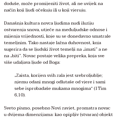
doduše, može promijeniti život, ali ne uvijek na
način koji ljudi očekuju ili u koji vjeruju.
Današnja kultura novca ljudima nudi iluziju
ostvarenja snova, utječe na međuljudske odnose i
mijenja vrijednosti, koje su se donedavno smatrale
temeljnim. Tako nastaje lažna duhovnost, koja
sugerira da se ljudski život temelji na „imati” a ne
na „biti”. Novac postaje velika prepreka, koja sve
više udaljava ljude od Boga:
„Zaista, korijen svih zala jest srebroljublje;
njemu odani mnogi odlutaše od vjere i sami
sebe isprobadaše mukama mnogima“ (1Tim
6,10).
Sveto pismo, posebno Novi zavjet, promatra novac
u dvijema dimenzijama: kao opipljiv (stvaran) objekt