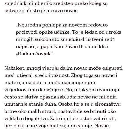
zajednički čimbenik: sredstvo preko kojeg su
ostvareni često je upravo novac.
„Neuredna pohlepa za novcem redovito
proizvodi opake učinke. To je jedan od uzroka
mnogih sukoba što smućuju društveni red“,
napisao je papa Ivan Pavao II. u enciklici
„Radom čovjek“.
Nažalost, mnogi vjeruju da im novac može osigurati
moć, utjecaj, sreću i važnost. Zbog toga su novac i
materijalna dobra među najcjenjenijim
vrijednostima današnjice. No, u takvom uvjerenju
često se skriva opasna zabluda: novac ne mijenja
unutarnje stanje duha. Osoba koja se u siromaštvu
brine oko malih stvari, nastavit će se brinuti oko
velikih u bogatstvu. Zabrinuti će ostati zabrinuti,
bez obzira na svoje materijalno stanje. Novac,