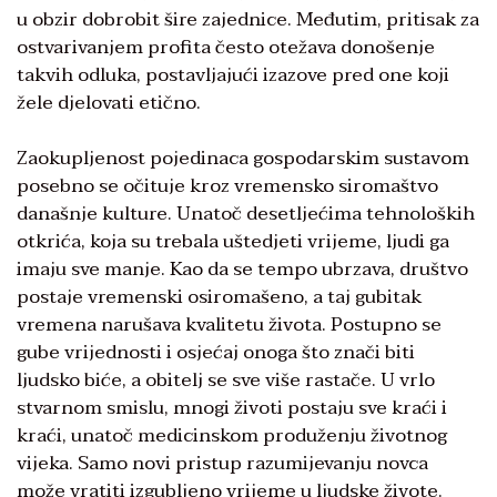
u obzir dobrobit šire zajednice. Međutim, pritisak za
ostvarivanjem profita često otežava donošenje
takvih odluka, postavljajući izazove pred one koji
žele djelovati etično.
Zaokupljenost pojedinaca gospodarskim sustavom
posebno se očituje kroz vremensko siromaštvo
današnje kulture. Unatoč desetljećima tehnoloških
otkrića, koja su trebala uštedjeti vrijeme, ljudi ga
imaju sve manje. Kao da se tempo ubrzava, društvo
postaje vremenski osiromašeno, a taj gubitak
vremena narušava kvalitetu života. Postupno se
gube vrijednosti i osjećaj onoga što znači biti
ljudsko biće, a obitelj se sve više rastače. U vrlo
stvarnom smislu, mnogi životi postaju sve kraći i
kraći, unatoč medicinskom produženju životnog
vijeka. Samo novi pristup razumijevanju novca
može vratiti izgubljeno vrijeme u ljudske živote.