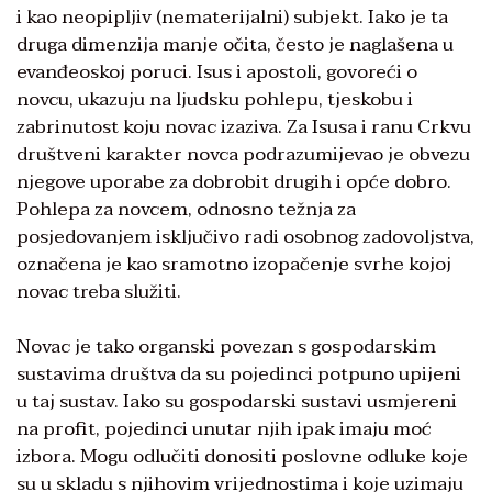
i kao neopipljiv (nematerijalni) subjekt. Iako je ta
druga dimenzija manje očita, često je naglašena u
evanđeoskoj poruci. Isus i apostoli, govoreći o
novcu, ukazuju na ljudsku pohlepu, tjeskobu i
zabrinutost koju novac izaziva. Za Isusa i ranu Crkvu
društveni karakter novca podrazumijevao je obvezu
njegove uporabe za dobrobit drugih i opće dobro.
Pohlepa za novcem, odnosno težnja za
posjedovanjem isključivo radi osobnog zadovoljstva,
označena je kao sramotno izopačenje svrhe kojoj
novac treba služiti.
Novac je tako organski povezan s gospodarskim
sustavima društva da su pojedinci potpuno upijeni
u taj sustav. Iako su gospodarski sustavi usmjereni
na profit, pojedinci unutar njih ipak imaju moć
izbora. Mogu odlučiti donositi poslovne odluke koje
su u skladu s njihovim vrijednostima i koje uzimaju