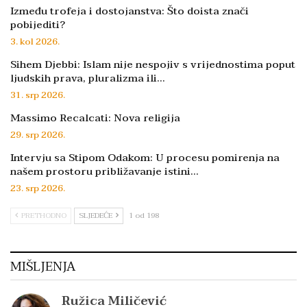
Između trofeja i dostojanstva: Što doista znači
pobijediti?
3. kol 2026.
Sihem Djebbi: Islam nije nespojiv s vrijednostima poput
ljudskih prava, pluralizma ili…
31. srp 2026.
Massimo Recalcati: Nova religija
29. srp 2026.
Intervju sa Stipom Odakom: U procesu pomirenja na
našem prostoru približavanje istini…
23. srp 2026.
PRETHODNO
SLJEDEĆE
1 od 198
MIŠLJENJA
Ružica Miličević