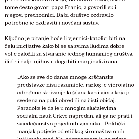
tome često govori papa Franjo, a govorili su i
njegovi prethodnici. Da bi društvo ozdravilo
potrebno je ozdraviti i novčani sustav.
Ključno je pitanje hoće li vjernici-katolici biti na
čelu inicijative kako bi se sa svima ljudima dobre
volje založili za stvaranje jednog humanijeg društva,
ili će i dalje njihova uloga biti marginalizirana.
„Ako se sve do danas mnoge kršćanske
predstavke nisu razumjele, razlog je vjerojatno
određeno skrivanje kršćana kao i vjera koja je
svedena na puki obred ili na čisti običaj.
Paradoks je da je u mnogim slučajevima
socijalni nauk Crkve napredan, ali ga ne prati i
svjedočanstvo pojedinih vjernika… Politički
manjak potječe od etičkog siromaštva onih