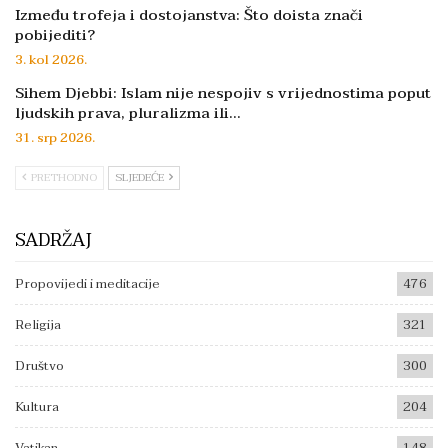
Između trofeja i dostojanstva: Što doista znači
pobijediti?
3. kol 2026.
Sihem Djebbi: Islam nije nespojiv s vrijednostima poput
ljudskih prava, pluralizma ili…
31. srp 2026.
PRETHODNO
SLJEDEĆE
SADRŽAJ
Propovijedi i meditacije
476
Religija
321
Društvo
300
Kultura
204