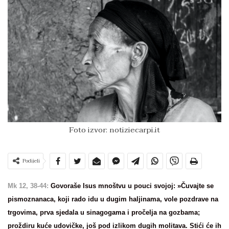
Foto izvor: notiziecarpi.it
Podijeli
Mk 12, 38-44:
Govoraše Isus mnoštvu u pouci svojoj: »Čuvajte se
pismoznanaca, koji rado idu u dugim haljinama, vole pozdrave na
trgovima, prva sjedala u sinagogama i pročelja na gozbama;
proždiru kuće udovičke, još pod izlikom dugih molitava. Stići će ih