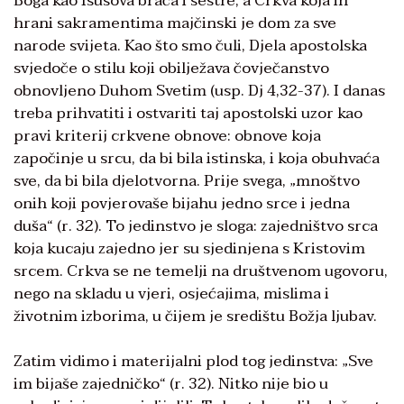
Boga kao Isusova braća i sestre, a Crkva koja ih
hrani sakramentima majčinski je dom za sve
narode svijeta. Kao što smo čuli, Djela apostolska
svjedoče o stilu koji obilježava čovječanstvo
obnovljeno Duhom Svetim (usp. Dj 4,32-37). I danas
treba prihvatiti i ostvariti taj apostolski uzor kao
pravi kriterij crkvene obnove: obnove koja
započinje u srcu, da bi bila istinska, i koja obuhvaća
sve, da bi bila djelotvorna. Prije svega, „mnoštvo
onih koji povjerovaše bijahu jedno srce i jedna
duša“ (r. 32). To jedinstvo je sloga: zajedništvo srca
koja kucaju zajedno jer su sjedinjena s Kristovim
srcem. Crkva se ne temelji na društvenom ugovoru,
nego na skladu u vjeri, osjećajima, mislima i
životnim izborima, u čijem je središtu Božja ljubav.
Zatim vidimo i materijalni plod tog jedinstva: „Sve
im bijaše zajedničko“ (r. 32). Nitko nije bio u