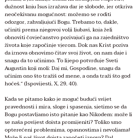
dužnost koju Isus izražava dar je slobode, jer otkriva
neočekivanu mogućnost: možemo se roditi
odozgor, zahvaljujući Bogu. Trebamo to, dakle,
učiniti prema njegovoj volji ljubavi, koja želi
obnoviti čovječanstvo pozivajući ga na zajedništvo
života koje započinje vjerom. Dok nas Krist poziva
da iznova obnovimo čitav svoj život, on nam daje i
snagu da to učinimo. To lijepo potvrđuje Sveti
Augustin koji moli: Daj mi, Gospodine, snagu da
učinim ono što tražiš od mene, a onda traži što god
hoćeš.“ (Ispovijesti, X, 29, 40).
Kada se pitamo kako je moguć budući svijet
pravednosti i mira, sloge i spasenja, sjetimo se da
Bogu postavljamo isto pitanje kao Nikodem: može li
se naša povijest doista promijeniti? Toliko smo
opterećeni problemima, opasnostima i nevoljama!
Može li naš život doista započeti iznova? Da!