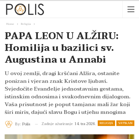
Home
Religija
PAPA LEON U ALŽIRU:
Homilija u bazilici sv.
Augustina u Annabi
U ovoj zemlji, dragi kršćani Alžira, ostanite
ponizan i vjeran znak Kristove ljubavi.
Svjedočite Evanđelje jednostavnim gestama,
istinskim odnosima i svakodnevnim dijalogom.
Vaša prisutnost je poput tamjana: mali žar koji
širi miris, dajući slavu Bogu i utjehu mnogima
RELIGIJA
VATIKAN
Zadnje ažuriranje
14. tra 2026.
By:
Polis