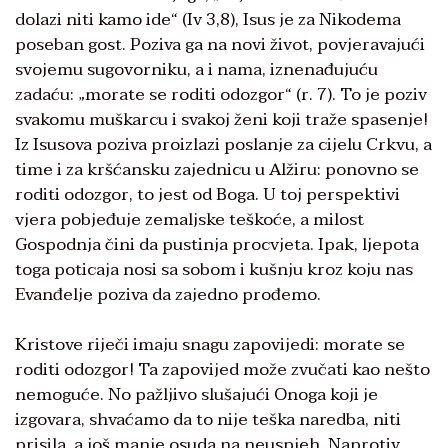
dolazi niti kamo ide“ (Iv 3,8), Isus je za Nikodema
poseban gost. Poziva ga na novi život, povjeravajući
svojemu sugovorniku, a i nama, iznenađujuću
zadaću: „morate se roditi odozgor“ (r. 7). To je poziv
svakomu muškarcu i svakoj ženi koji traže spasenje!
Iz Isusova poziva proizlazi poslanje za cijelu Crkvu, a
time i za kršćansku zajednicu u Alžiru: ponovno se
roditi odozgor, to jest od Boga. U toj perspektivi
vjera pobjeđuje zemaljske teškoće, a milost
Gospodnja čini da pustinja procvjeta. Ipak, ljepota
toga poticaja nosi sa sobom i kušnju kroz koju nas
Evanđelje poziva da zajedno prođemo.
Kristove riječi imaju snagu zapovijedi: morate se
roditi odozgor! Ta zapovijed može zvučati kao nešto
nemoguće. No pažljivo slušajući Onoga koji je
izgovara, shvaćamo da to nije teška naredba, niti
prisila, a još manje osuda na neuspjeh. Naprotiv,