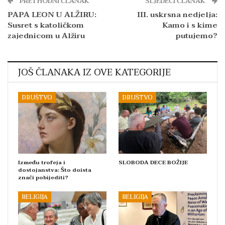
PRETHODNI ČLANAK
SLJEDEĆI ČLANAK
PAPA LEON U ALŽIRU:
III. uskrsna nedjelja:
Susret s katoličkom
Kamo i s kime
zajednicom u Alžiru
putujemo?
JOŠ ČLANAKA IZ OVE KATEGORIJE
DRUŠTVO
DRUŠTVO
Između trofeja i
SLOBODA DECE BOŽIJE
dostojanstva: Što doista
znači pobijediti?
RELIGIJA
RELIGIJA