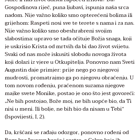
Gospodinova riječ, puna ljubavi, ispunja naša srca
nadom. Nije važno koliko smo opterećeni bolima ili
grijehom: Raspeti nosi sve te terete s nama i za nas.
Nije važno koliko smo obeshrabreni svojim
slabostima: upravo se tada očituje Božja snaga, koji
je uskrisio Krista od mrtvih da bi dao život svijetu.
Svaki od nas može iskusiti slobodu novoga života
koji dolazi iz vjere u Otkupitelja. Ponovno nam Sveti
Augustin daje primjer: prije nego po njegovoj
mudrosti, promatrajmo ga po njegovu obraćenju. U
tom novom rođenju, praćenom suzama njegove
majke svete Monike, postao je ono što jest govoreći:
„Ne bih postojao, Bože moj, ne bih uopće bio, da Ti
nisi u meni. Ili bolje, ne bih bio da nisam u Tebi“
(Ispovijesti, I, 2).
Da, kršćani se rađaju odozgor, ponovno rođeni od