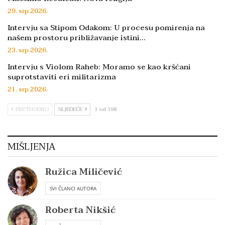
29. srp 2026.
Intervju sa Stipom Odakom: U procesu pomirenja na
našem prostoru približavanje istini…
23. srp 2026.
Intervju s Violom Raheb: Moramo se kao kršćani
suprotstaviti eri militarizma
21. srp 2026.
PRETHODNO
SLJEDEĆE
1 od 198
MIŠLJENJA
Ružica Miličević
SVI ČLANCI AUTORA
Roberta Nikšić