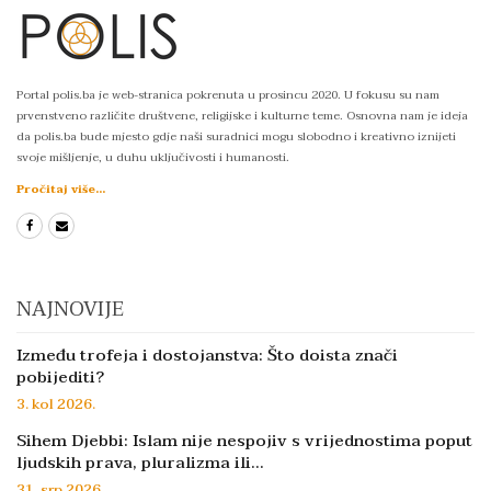
Portal polis.ba je web-stranica pokrenuta u prosincu 2020. U fokusu su nam
prvenstveno različite društvene, religijske i kulturne teme. Osnovna nam je ideja
da polis.ba bude mjesto gdje naši suradnici mogu slobodno i kreativno iznijeti
svoje mišljenje, u duhu uključivosti i humanosti.
Pročitaj više...
NAJNOVIJE
Između trofeja i dostojanstva: Što doista znači
pobijediti?
3. kol 2026.
Sihem Djebbi: Islam nije nespojiv s vrijednostima poput
ljudskih prava, pluralizma ili…
31. srp 2026.