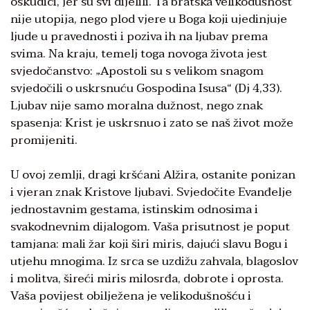
oskudici, jer su svi dijelili. Ta bratska velikodušnost
nije utopija, nego plod vjere u Boga koji ujedinjuje
ljude u pravednosti i poziva ih na ljubav prema
svima. Na kraju, temelj toga novoga života jest
svjedočanstvo: „Apostoli su s velikom snagom
svjedočili o uskrsnuću Gospodina Isusa“ (Dj 4,33).
Ljubav nije samo moralna dužnost, nego znak
spasenja: Krist je uskrsnuo i zato se naš život može
promijeniti.
U ovoj zemlji, dragi kršćani Alžira, ostanite ponizan
i vjeran znak Kristove ljubavi. Svjedočite Evanđelje
jednostavnim gestama, istinskim odnosima i
svakodnevnim dijalogom. Vaša prisutnost je poput
tamjana: mali žar koji širi miris, dajući slavu Bogu i
utjehu mnogima. Iz srca se uzdižu zahvala, blagoslov
i molitva, šireći miris milosrđa, dobrote i oprosta.
Vaša povijest obilježena je velikodušnošću i