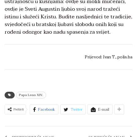
ustrajnošću u kušnjama: ovdje su molili mučenici,
ovdje je Sveti Augustin ljubio svoj narod tražeći
istinu i služeći Kristu. Budite nasljednici te tradicije,
svjedočeći u bratskoj ljubavi slobodu onih koji su
rođeni odozgor kao nadu spasenja za svijet.
Prijevod: Ivan T., polis.ba
Papa Leon XIV.
Facebook
Twitter
E-mail
Podijeli