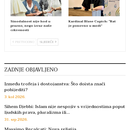
Sinodalnost nije hod u
Kardinal Blase Cupich: “Rat
prazno, nego izraz naše
je ponovno u modi”
crkvenosti
PRETHODNO
SLJEDEĆE
ZADNJE OBJAVLJENO
Između trofeja i dostojanstva: Što doista znači
pobijediti?
3. kol 2026.
Sihem Djebbi: Islam nije nespojiv s vrijednostima poput
ljudskih prava, pluralizma ili…
31. srp 2026.
Massimo Recalcati: Nova religija