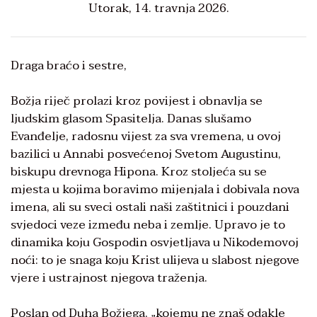
Utorak, 14. travnja 2026.
Draga braćo i sestre,
Božja riječ prolazi kroz povijest i obnavlja se
ljudskim glasom Spasitelja. Danas slušamo
Evanđelje, radosnu vijest za sva vremena, u ovoj
bazilici u Annabi posvećenoj Svetom Augustinu,
biskupu drevnoga Hipona. Kroz stoljeća su se
mjesta u kojima boravimo mijenjala i dobivala nova
imena, ali su sveci ostali naši zaštitnici i pouzdani
svjedoci veze između neba i zemlje. Upravo je to
dinamika koju Gospodin osvjetljava u Nikodemovoj
noći: to je snaga koju Krist ulijeva u slabost njegove
vjere i ustrajnost njegova traženja.
Poslan od Duha Božjega, „kojemu ne znaš odakle