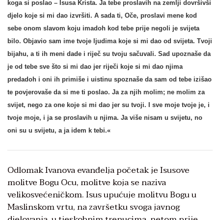
koga si poslao – Isusa Krista. Ja tebe proslavih na zemlji dovršivši
djelo koje si mi dao izvršiti. A sada ti, Oče, proslavi mene kod
sebe onom slavom koju imadoh kod tebe prije negoli je svijeta
bilo. Objavio sam ime tvoje ljudima koje si mi dao od svijeta. Tvoji
bijahu, a ti ih meni dade i riječ su tvoju sačuvali. Sad upoznaše da
je od tebe sve što si mi dao jer riječi koje si mi dao njima
predadoh i oni ih primiše i uistinu spoznaše da sam od tebe izišao
te povjerovaše da si me ti poslao. Ja za njih molim; ne molim za
svijet, nego za one koje si mi dao jer su tvoji. I sve moje tvoje je, i
tvoje moje, i ja se proslavih u njima. Ja više nisam u svijetu, no
oni su u svijetu, a ja idem k tebi.«
Odlomak Ivanova evanđelja početak je Isusove
molitve Bogu Ocu, molitve koja se naziva
velikosvećeničkom. Isus upućuje molitvu Bogu u
Maslinskom vrtu, na završetku svoga javnog
djelovanja, u tjeskobnim trenucima, netom prije