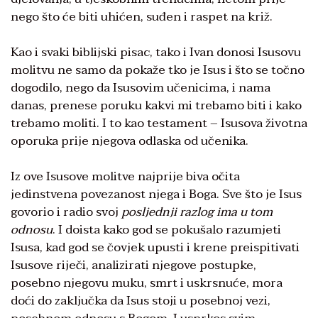
nego što će biti uhićen, suđen i raspet na križ.
Kao i svaki biblijski pisac, tako i Ivan donosi Isusovu
molitvu ne samo da pokaže tko je Isus i što se točno
dogodilo, nego da Isusovim učenicima, i nama
danas, prenese poruku kakvi mi trebamo biti i kako
trebamo moliti. I to kao testament – Isusova životna
oporuka prije njegova odlaska od učenika.
Iz ove Isusove molitve najprije biva očita
jedinstvena povezanost njega i Boga. Sve što je Isus
govorio i radio svoj
posljednji razlog ima u tom
odnosu
. I doista kako god se pokušalo razumjeti
Isusa, kad god se čovjek upusti i krene preispitivati
Isusove riječi, analizirati njegove postupke,
posebno njegovu muku, smrt i uskrsnuće, mora
doći do zaključka da Isus stoji u posebnoj vezi,