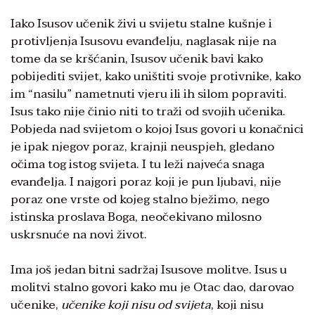
Iako Isusov učenik živi u svijetu stalne kušnje i
protivljenja Isusovu evanđelju, naglasak nije na
tome da se kršćanin, Isusov učenik bavi kako
pobijediti svijet, kako uništiti svoje protivnike, kako
im “nasilu” nametnuti vjeru ili ih silom popraviti.
Isus tako nije činio niti to traži od svojih učenika.
Pobjeda nad svijetom o kojoj Isus govori u konačnici
je ipak njegov poraz, krajnji neuspjeh, gledano
očima tog istog svijeta. I tu leži najveća snaga
evanđelja. I najgori poraz koji je pun ljubavi, nije
poraz one vrste od kojeg stalno bježimo, nego
istinska proslava Boga, neočekivano milosno
uskrsnuće na novi život.
Ima još jedan bitni sadržaj Isusove molitve. Isus u
molitvi stalno govori kako mu je Otac dao, darovao
učenike,
učenike koji nisu od svijeta
, koji nisu