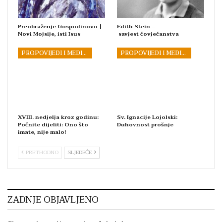
Preobraženje Gospodinovo |
Edith Stein –
Novi Mojsije, isti Isus
savjest čovječanstva
PROPOVIJEDI I MEDITACIJE
PROPOVIJEDI I MEDITACIJE
XVIII. nedjelja kroz godinu:
Sv. Ignacije Lojolski:
Počnite dijeliti: Ono što
Duhovnost prošnje
imate, nije malo!
PRETHODNO
SLJEDEĆE
ZADNJE OBJAVLJENO