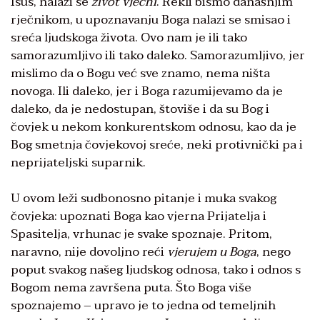
Isus, nalazi se
život vječni
. Rekli bismo današnjim
rječnikom, u upoznavanju Boga nalazi se smisao i
sreća ljudskoga života. Ovo nam je ili tako
samorazumljivo ili tako daleko. Samorazumljivo, jer
mislimo da o Bogu već sve znamo, nema ništa
novoga. Ili daleko, jer i Boga razumijevamo da je
daleko, da je nedostupan, štoviše i da su Bog i
čovjek u nekom konkurentskom odnosu, kao da je
Bog smetnja čovjekovoj sreće, neki protivnički pa i
neprijateljski suparnik.
U ovom leži sudbonosno pitanje i muka svakog
čovjeka: upoznati Boga kao vjerna Prijatelja i
Spasitelja, vrhunac je svake spoznaje. Pritom,
naravno, nije dovoljno reći
vjerujem u Boga
, nego
poput svakog našeg ljudskog odnosa, tako i odnos s
Bogom nema završena puta. Što Boga više
spoznajemo – upravo je to jedna od temeljnih