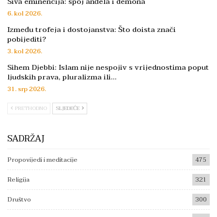
Siva eminencija: spoj anđela i demona
6. kol 2026.
Između trofeja i dostojanstva: Što doista znači
pobijediti?
3. kol 2026.
Sihem Djebbi: Islam nije nespojiv s vrijednostima poput
ljudskih prava, pluralizma ili…
31. srp 2026.
PRETHODNO
SLJEDEĆE
SADRŽAJ
Propovijedi i meditacije
475
Religija
321
Društvo
300