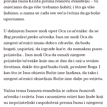
poruka Isusa Krista prema Ivanovu evanđelju – to
osjećamo da ga više trebamo ljubiti; i što ga više
ljubimo, u nama se rađa sve veća čežnja da ga bolje
upoznamo.
U daljnjem Isusov moli opet Oca za učenike: da se
Bog proslavi preko učenika
. Isus ne moli Oca da
njegovi učenici imaju dobro zdravlje, da budu
bogati, uspješni, da izgrade kuće, da namaknu puno
prijatelja… Isus moli Oca da osnaži njegove
prijatelje/učenike koje mu je dao da i oni u svojim
životima, dakle što god budu činili, proslave Boga. I
kao što je Isus objavio Božje ime ljudima, da tako i
njegovi učenici objavljuju Božje ime dalje po svijetu.
Važna tema Ivanova evanđelja je
odnos Isusovih
učenika i svijeta
. Ivan razumijeva svijet kao ljude koji
su neprijateljski raspoloženi prema Isusu i njegovoj