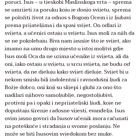
poruci. Isus – u tjeskobi Maslinskoga vrta – sprema
se umrijeti za poruku koju je donio svijetu, sprema
se položiti život za odnos s Bogom Ocem i iz ljubavi
prema prijateljima i da spasi svijet. On odlazi iz
svijeta, a učenici ostaju u svijetu. Isus moli za njih da
se ne pokolebaju. Biva nam jasnije što je svijet, ako
imamo na umu drugo mjesto u istoj molitvi gdje
Isus moli Oca da ne uzima učenike iz svijeta, ali da
oni, iako ostaju
u
svijetu, u srcu svijeta, ne budu
od
svijeta, da ne djeluju kako svijet djeluje. Svijet bi u
nekom smislu bili indolentni i ravnodušni ljudi za
Božje dobro, oni koji su slijepi i gluhi za ono što
nadilazi njihovo samoljublje, negostoljubivi,
protivni pa i opaki i neprijateljski ljudi, koje ne
dopuštaju širenje radosne vijesti, evanđelja. Isus
ovim jasno govori da Isusov učenik mora računati
na poteškoće i stradanja u svome poslanju. Ne
može se biti Isusovim svjedokom bez muke.