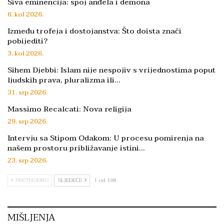
Siva eminencija: spoj anđela i demona
6. kol 2026.
Između trofeja i dostojanstva: Što doista znači
pobijediti?
3. kol 2026.
Sihem Djebbi: Islam nije nespojiv s vrijednostima poput
ljudskih prava, pluralizma ili…
31. srp 2026.
Massimo Recalcati: Nova religija
29. srp 2026.
Intervju sa Stipom Odakom: U procesu pomirenja na
našem prostoru približavanje istini…
23. srp 2026.
PRETHODNO
SLJEDEĆE
1 od 198
MIŠLJENJA