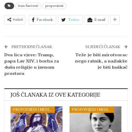
Ivan Šarčević
propovijedi
Facebook
Twitter
E-mail
Podijeli
PRETHODNI ČLANAK
SLJEDEĆI ČLANAK
Dva lica vjere: Trump,
Teže je biti mirotvorac
papa Lav XIV. i borba za
nego ratnik, a najlakše
dušu religije u javnom
je biti huškač
prostoru
JOŠ ČLANAKA IZ OVE KATEGORIJE
PROPOVIJEDI I MEDITACIJE
PROPOVIJEDI I MEDITACIJE