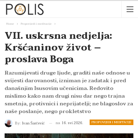
Home
Propovijedi i meditacije
VII. uskrsna nedjelja:
Kršćaninov život –
proslava Boga
Razumijevati druge ljude, graditi naše odnose u
svijesti darovanosti, izniman je zadatak i pred
današnjim Isusovim učenicima. Redovito
mislimo kako nam drugi nisu dar nego trajna
smetnja, protivnici i neprijatelji; ne blagoslov za
naše poslanje, nego prokletstvo
PROPOVIJEDI I MEDITACIJE
na
16. svi 2026.
By:
Ivan Šarčević