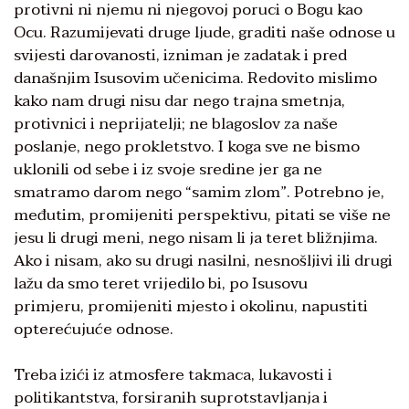
protivni ni njemu ni njegovoj poruci o Bogu kao
Ocu. Razumijevati druge ljude, graditi naše odnose u
svijesti darovanosti, izniman je zadatak i pred
današnjim Isusovim učenicima. Redovito mislimo
kako nam drugi nisu dar nego trajna smetnja,
protivnici i neprijatelji; ne blagoslov za naše
poslanje, nego prokletstvo. I koga sve ne bismo
uklonili od sebe i iz svoje sredine jer ga ne
smatramo darom nego “samim zlom”. Potrebno je,
međutim, promijeniti perspektivu, pitati se više ne
jesu li drugi meni, nego nisam li ja teret bližnjima.
Ako i nisam, ako su drugi nasilni, nesnošljivi ili drugi
lažu da smo teret vrijedilo bi, po Isusovu
primjeru, promijeniti mjesto i okolinu, napustiti
opterećujuće odnose.
Treba izići iz atmosfere takmaca, lukavosti i
politikantstva, forsiranih suprotstavljanja i