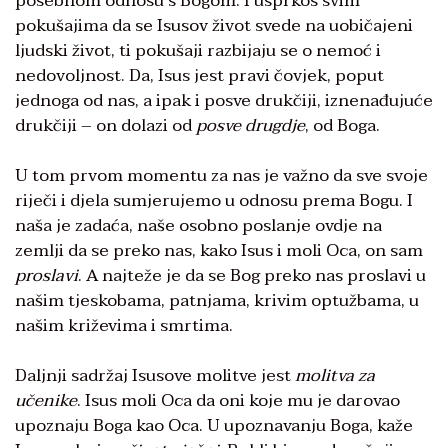
posebnom odnosu s Bogom. I usprkos svim
pokušajima da se Isusov život svede na uobičajeni
ljudski život, ti pokušaji razbijaju se o nemoć i
nedovoljnost. Da, Isus jest pravi čovjek, poput
jednoga od nas, a ipak i posve drukčiji, iznenađujuće
drukčiji – on dolazi od
posve drugdje
, od Boga.
U tom prvom momentu za nas je važno da sve svoje
riječi i djela sumjerujemo u odnosu prema Bogu. I
naša je zadaća, naše osobno poslanje ovdje na
zemlji da se preko nas, kako Isus i moli Oca, on sam
proslavi
. A najteže je da se Bog preko nas proslavi u
našim tjeskobama, patnjama, krivim optužbama, u
našim križevima i smrtima.
Daljnji sadržaj Isusove molitve jest
molitva za
učenike
. Isus moli Oca da oni koje mu je darovao
upoznaju Boga kao Oca. U upoznavanju Boga, kaže