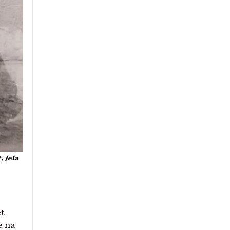
, Jela
et
e na