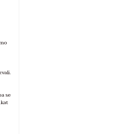
amo
vali.
pa se
ikat