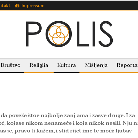
ntakt
Impressum
Društvo
Religija
Kultura
Mišljenja
Reporta
da poveže štoe najbolje zanj ama i zasve druge. I za
moć, kojase nikom nenameće i koja nikok nesili. Nju 
 je, pravo ti kažem, i stid rijet ime te moći: ljubav