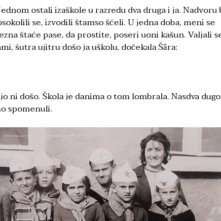
 Jednom ostali izaškole u razredu dva druga i ja. Nadvoru 
 osokolili se, izvodili štamso šćeli. U jedna doba, meni se
ezna štaće pase, da prostite, poseri uoni kašun. Valjali s
ami, śutra ujitru došo ja uškolu, dočekala Šȁra:
bijo ni došo. Škola je danima o tom lombrala. Nasdva dugo
smo spomenuli.