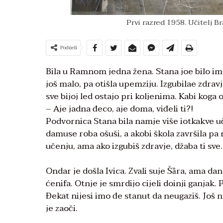
Prvi razred 1958. Učitelj B
Podijeli
Bila u Ramnom jedna žena. Stana joe bilo ime
još malo, pa otišla upemziju. Izgubilae zdravj
sve bijoj led ostajo pri koljenima. Kabi koga o
– Aje jadna đeco, aje doma, viđeli ti?!
Podvornica Stana bila namje više iotkakve u
damuse roba ošuši, a akobi škola završila pa 
učenju, ama ako izgubiš zdravje, džaba ti sve.
Ondar je došla Ivica. Zvali suje Šȁra, ama d
ćenifa. Otnje je smrdijo cijeli doinji ganjak.
Đekat nijesi imo đe stanut da neugaziš. Još
je zaoči.