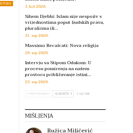
ULTURA
3. kol 2026.
Sihem Djebbi: Islam nije nespojiv s
vrijednostima poput ljudskih prava,
pluralizma ili…
31. srp 2026.
Massimo Recalcati: Nova religija
29. srp 2026.
Intervju sa Stipom Odakom: U
procesu pomirenja na našem
prostoru približavanje istini…
23. srp 2026.
PRETHODNO
SLJEDEĆE
1 od 198
MIŠLJENJA
Ružica Miličević