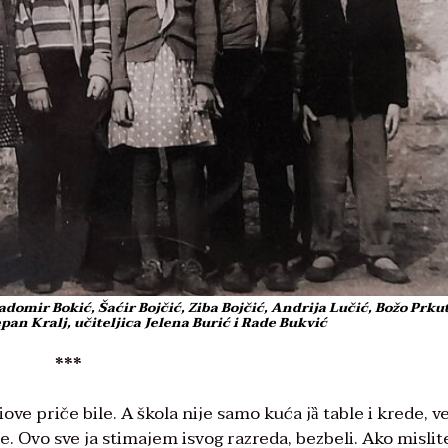
adomir Bokić, Šaćir Bojčić, Ziba Bojčić, Andrija Lučić, Božo Prkut
pan Kralj, učiteljica Jelena Burić i Rade Bukvić
***
ove priče bile. A škola nije samo kuća jȁ table i krede, v
e. Ovo sve ja stimajem isvog razreda, bezbeli. Ako mislit