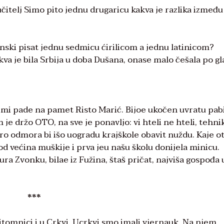
učitelj Simo pito jednu drugaricu kakva je razlika između
nski pisat jednu sedmicu ćirilicom a jednu latinicom?
va je bila Srbija u doba Dušana, onase malo češala po gl
vo mi pade na pamet Risto Marić. Bijoe ukočen uvratu pa
 je držo OTO, na sve je ponavljo: vi hteli ne hteli, tehni
pro odmora bi išo uogradu krajškole obavit nuždu. Kaje ot
 od većina muškije i prva jeu našu školu donijela minicu.
ura Zvonku, bilae iz Fužina, štaš pričat, najviša gospođa 
***
itomnici i u Crkvi. Ucrkvi smo imali vjernauk. Na njem