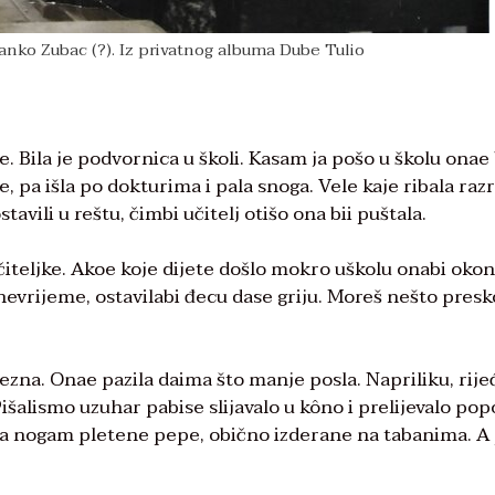
ranko Zubac (?). Iz privatnog albuma Dube Tulio
. Bila je podvornica u školi. Kasam ja pošo u školu onae 
e, pa išla po dokturima i pala snoga. Vele kaje ribala raz
stavili u reštu, čimbi učitelj otišo ona bii puštala.
čiteljke. Akoe koje dijete došlo mokro uškolu onabi okon
nevrijeme, ostavilabi đecu dase griju. Moreš nešto presk
anezna. Onae pazila daima što manje posla. Napriliku, ri
 Pišalismo uzuhar pabise slijavalo u kôno i prelijevalo pop
 na nogam pletene pepe, obično izderane na tabanima. A 