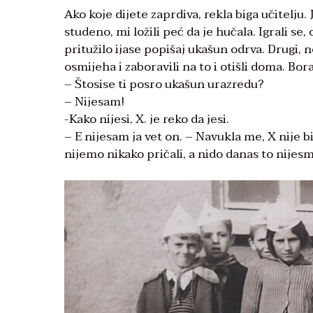
Ako koje dijete zaprdiva, rekla biga učitelju.
studeno, mi ložili peć da je hučala. Igrali se,
pritužilo ijase popišaj ukašun odrva. Drugi, n
osmijeha i zaboravili na to i otišli doma. Bor
– Štosise ti posro ukašun urazredu?
– Nijesam!
-Kako nijesi, X. je reko da jesi.
– E nijesam ja vet on. – Navukla me, X nije 
nijemo nikako pričali, a nido danas to nije