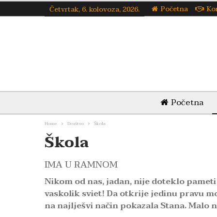
Početna
Ko
Četvrtak, 6. kolovoza, 2026.
Početna
Home
Društvo
Škola
Škola
IMA U RAMNOM
Nikom od nas, jadan, nije doteklo pameti 
vaskolik sviet! Da otkrije jedinu pravu 
na najlješvi način pokazala Stana. Malo nas