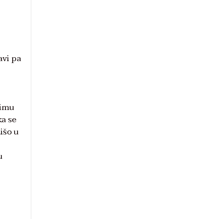
avi pa
bimu
ka se
išo u
u