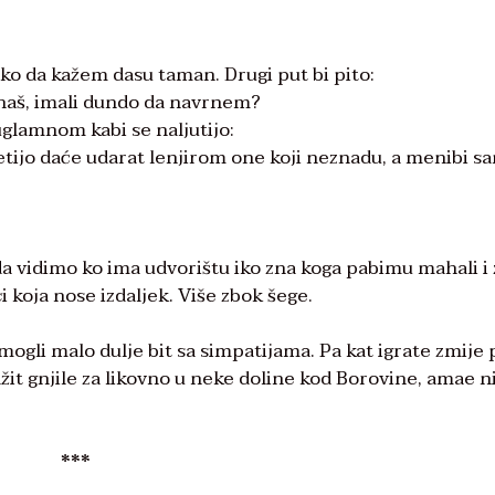
eko da kažem dasu taman. Drugi put bi pito:
 znaš, imali dundo da navrnem?
uglamnom kabi se naljutijo:
jetijo daće udarat lenjirom one koji neznadu, a menibi s
da vidimo ko ima udvorištu iko zna koga pabimu mahali i z
ci koja nose izdaljek. Više zbok šege.
mogli malo dulje bit sa simpatijama. Pa kat igrate zmije 
ražit gnjile za likovno u neke doline kod Borovine, amae n
***