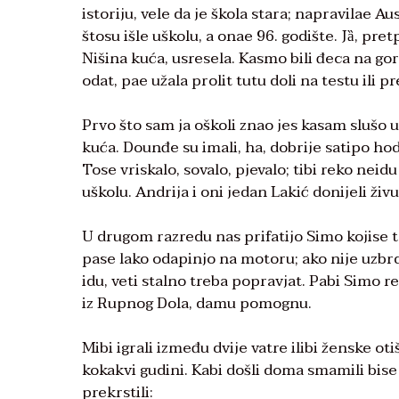
istoriju, vele da je škola stara; napravilae 
štosu išle uškolu, a onae 96. godište. Jȁ, pr
Nišina kuća, usresela. Kasmo bili đeca na go
odat, pae užala prolit tutu doli na testu ili p
Prvo što sam ja oškoli znao jes kasam slušo u
kuća. Dounđe su imali, ha, dobrije satipo hod
Tose vriskalo, sovalo, pjevalo; tibi reko neid
uškolu. Andrija i oni jedan Lakić donijeli živ
U drugom razredu nas prifatijo Simo kojise ta
pase lako odapinjo na motoru; ako nije uzbrdi
idu, veti stalno treba popravjat. Pabi Simo r
iz Rupnog Dola, damu pomognu.
Mibi igrali između dvije vatre ilibi ženske ot
kokakvi gudini. Kabi došli doma smamili bise 
prekrstili: