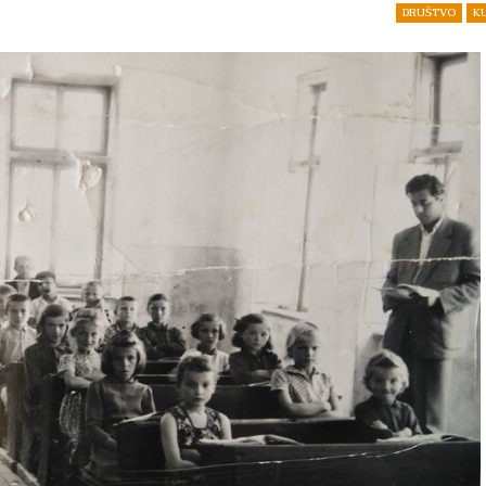
DRUŠTVO
K