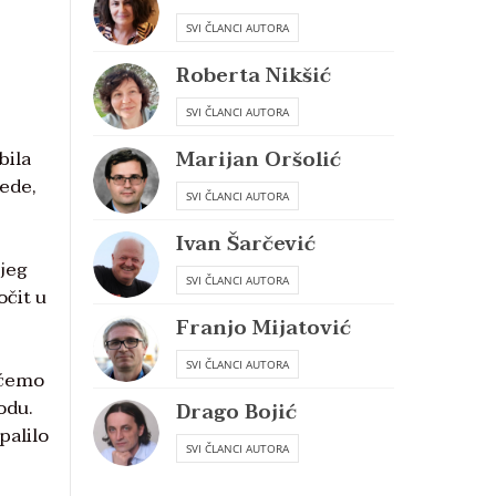
SVI ČLANCI AUTORA
Roberta Nikšić
SVI ČLANCI AUTORA
Marijan Oršolić
bila
rede,
SVI ČLANCI AUTORA
Ivan Šarčević
jeg
SVI ČLANCI AUTORA
očit u
Franjo Mijatović
SVI ČLANCI AUTORA
jećemo
odu.
Drago Bojić
palilo
SVI ČLANCI AUTORA