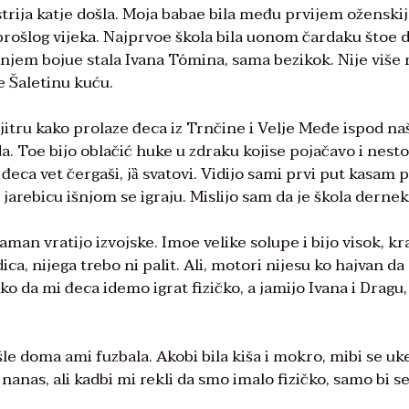
Austrija katje došla. Moja babae bila među prvijem oženski
etprošlog vijeka. Najprvoe škola bila uonom čardaku štoe 
rnjem bojue stala Ivana Tómina, sama bezikok. Nije više
re Šaletinu kuću.
jitru kako prolaze đeca iz Trnčine i Velje Međe ispod na
a. Toe bijo oblačić huke u zdraku kojise pojačavo i nesto
u đeca vet čergaši, jȁ svatovi. Vidijo sami prvi put kasam 
u jarebicu išnjom se igraju. Mislijo sam da je škola dernek
man vratijo izvojske. Imoe velike solupe i bijo visok, kr
ca, nijega trebo ni palit. Ali, motori nijesu ko hajvan d
eko da mi đeca idemo igrat fizičko, a jamijo Ivana i Dragu
išle doma ami fuzbala. Akobi bila kiša i mokro, mibi se uke
nanas, ali kadbi mi rekli da smo imalo fizičko, samo bi s