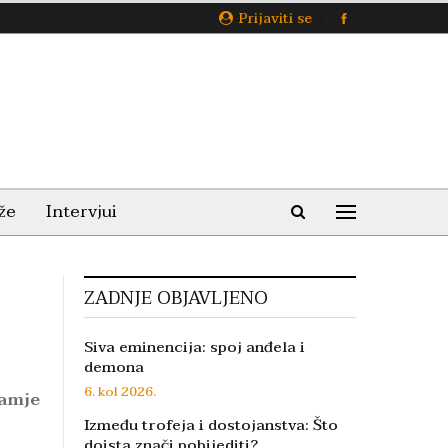
Prijaviti se
že
Intervjui
ZADNJE OBJAVLJENO
Siva eminencija: spoj anđela i
demona
6. kol 2026.
namje
Između trofeja i dostojanstva: Što
doista znači pobijediti?