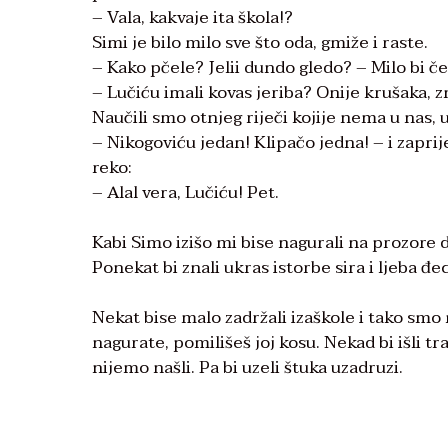
– Vala, kakvaje ita škola!?
Simi je bilo milo sve što oda, gmiže i raste.
– Kako pčele? Jelii dundo gledo? – Milo bi č
– Lučiću imali kovas jeriba? Onije krušaka,
Naučili smo otnjeg riječi kojije nema u nas, 
– Nikogoviću jedan! Klipačo jedna! – i zapri
reko:
– Alal vera, Lučiću! Pet.
Kabi Simo izišo mi bise nagurali na prozore 
Ponekat bi znali ukras istorbe sira i ljeba đe
Nekat bise malo zadržali izaškole i tako smo 
nagurate, pomilišeš joj kosu. Nekad bi išli t
nijemo našli. Pa bi uzeli štuka uzadruzi.