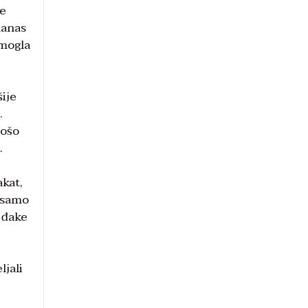
je
danas
 mogla
šije
.
pošo
.
akat,
a samo
, đake
ljali
e