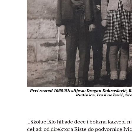
Prvi razred 1960/61: slijeva: Dragan Dobroslavić, R
Rudinica, Ivo Knežević, Šće
Uškolue išlo hiljade đece i bokzna kakvebi nji
čeljad: od direktora Riste do podvornice Ivic