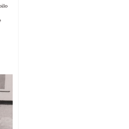
bilo
e