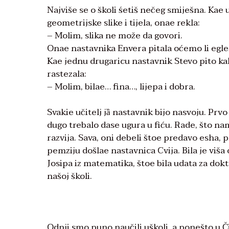
Najviše se o školi śetiš nečeg smiješna. Kae 
geometrijske slike i tijela, onae rekla:
– Molim, slika ne može da govori.
Onae nastavnika Envera pitala oćemo li egle
Kae jednu drugaricu nastavnik Stevo pito kak
rastezala:
– Molim, bilae… fina…, lijepa i dobra.
Svakie učitelj jȁ nastavnik bijo nasvoju. Pr
dugo trebalo dase ugura u fiću. Rade, što nam
razvija. Sava, oni debeli štoe predavo esha, 
pemziju došlae nastavnica Cvija. Bila je viša
Josipa iz matematika, štoe bila udata za dokt
našoj školi.
Odnji smo puno naučili uškoli, a ponešto u Č