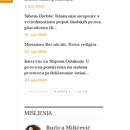
RUŠTVO
3. kol 2026.
Sihem Djebbi: Islam nije nespojiv s
vrijednostima poput ljudskih prava,
pluralizma ili…
31. srp 2026.
Massimo Recalcati: Nova religija
29. srp 2026.
Intervju sa Stipom Odakom: U
procesu pomirenja na našem
prostoru približavanje istini…
23. srp 2026.
PRETHODNO
SLJEDEĆE
1 od 198
MIŠLJENJA
Ružica Miličević