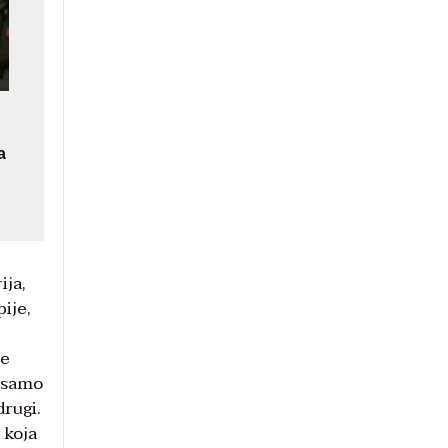
a
ija,
ije,
se
e samo
drugi.
 koja