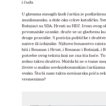
i čuda.
U glavama mnogih ljudi čaršija je podijeljena
muslimansko, a dole oko crkve katoličko. Sv
Bošnjaci su SDA, Hrvati su HDZ. Izvan ovog ok
prvomajske uranke, druže se uz glazbenu kul
druge praznike. S pozicija političke i društv
naivce ili izdajnike. Njihovo bosanstvo zaist
biti i Bosanac i Hrvat, i Bosanac i Bošnjak, i B
potrebe ovog teksta koji ne zna šta hoće. To su
jedno takvo društvo. Možda bi se o tome mogao
živote u malim srednjobosanskim čaršijama i 
ovako. Šta bi nam takva novinarska priča rek
vremenima?