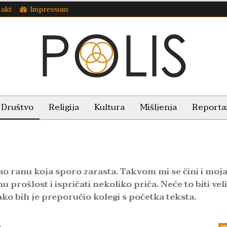
takt
Impressum
Društvo
Religija
Kultura
Mišljenja
Reporta
ao ranu koja sporo zarasta. Takvom mi se čini i moj
u prošlost i ispričati nekoliko priča. Neće to biti vel
ko bih je preporučio kolegi s početka teksta.