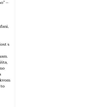
mo” –
fani,
lost s
znam.
išta,
dno
a
Takvom
 to