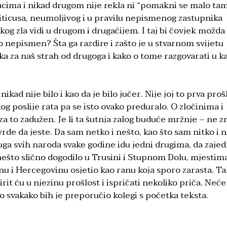
acima i nikad drugom nije rekla ni “pomakni se malo ta
iticusa, neumoljivog i u pravilu nepismenog zastupnika
akog zla vidi u drugom i drugačijem. I taj bi čovjek možda
o nepismen? Šta ga razdire i zašto je u stvarnom svijetu
eka za naš strah od drugoga i kako o tome razgovarati u ka
ikad nije bilo i kao da je bilo jučer. Nije joj to prva proš
onog poslije rata pa se isto ovako preduralo. O zločinima i
za to zadužen. Je li ta šutnja zalog buduće mržnje – ne 
rde da jeste. Da sam netko i nešto, kao što sam nitko i n
uga svih naroda svake godine idu jedni drugima, da zaje
ešto slično dogodilo u Trusini i Stupnom Dolu, mjestim
osnu i Hercegovinu osjetio kao ranu koja sporo zarasta. 
rit ću u njezinu prošlost i ispričati nekoliko priča. Neće
o svakako bih je preporučio kolegi s početka teksta.