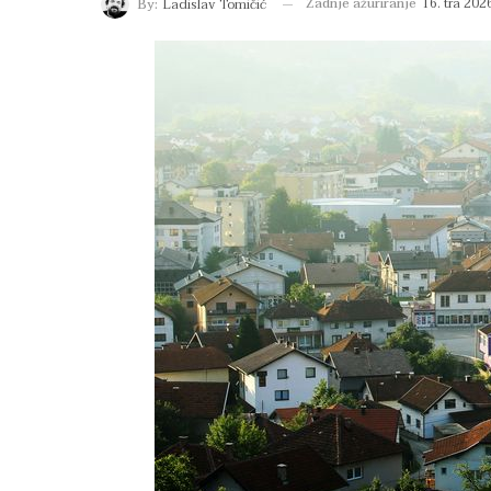
Zadnje ažuriranje
16. tra 202
By:
Ladislav Tomičić