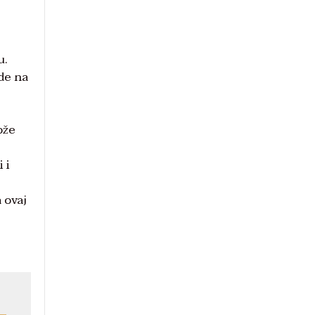
u.
ude na
ože
 i
e
 ovaj