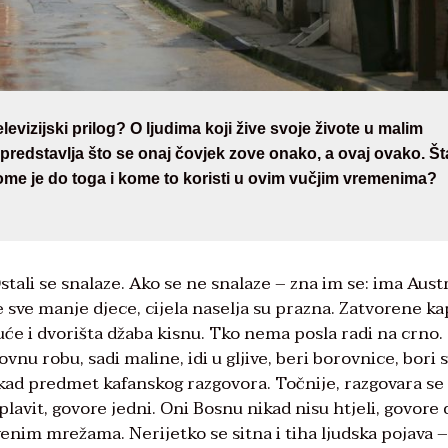
evizijski prilog? O ljudima koji žive svoje živote u malim
predstavlja što se onaj čovjek zove onako, a ovaj ovako. Št
ome je do toga i kome to koristi u ovim vučjim vremenima?
 Ostali se snalaze. Ako se ne snalaze – zna im se: ima Austr
sve manje djece, cijela naselja su prazna. Zatvorene kap
e i dvorišta džaba kisnu. Tko nema posla radi na crno.
ovnu robu, sadi maline, idi u gljive, beri borovnice, bori 
o kad predmet kafanskog razgovora. Točnije, razgovara s
lavit, govore jedni. Oni Bosnu nikad nisu htjeli, govore 
tvenim mrežama. Nerijetko se sitna i tiha ljudska pojava –