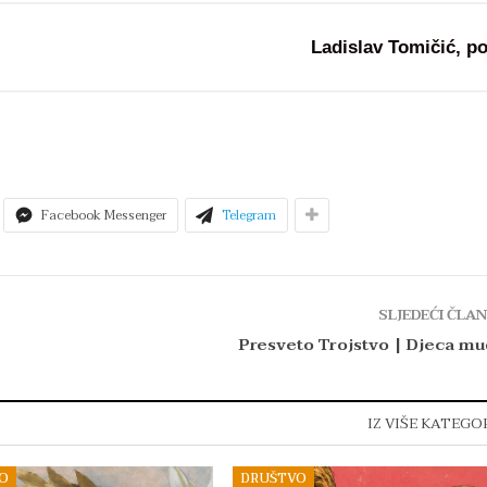
Ladislav Tomičić, po
Facebook Messenger
Telegram
SLJEDEĆI ČLA
Presveto Trojstvo | Djeca mu
IZ VIŠE KATEGO
O
DRUŠTVO