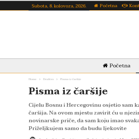
Početna
Kon
Subota, 8. kolovoza, 2026.
Početna
Home
Društvo
Pisma iz čaršije
Pisma iz čaršije
Cijelu Bosnu i Hercegovinu osjetio sam k
čaršija. Na ovom mjestu zavirit ću u njezin
novinarske priče, da sam koju imao svaka
Priželjkujem samo da budu ljekovite