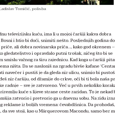
Ladislav Tomičić, polis.ba
 televizijsku kuću, ima li u mojoj čaršiji kakva dobra
Bosni i htio bi doći, snimiti nešto. Posljednjih godina do
priče, ali dobra novinarska priča…, kako god okrenem –
 gledateljstvo i opravdalo putni trošak, ničeg što bi se
smislu važnog za širu zajednicu. Kad koga u čaršiji pita
nema ništa. Da se nasloniš na zgradu bivše kafane ‘Centar
 navečer i pustiš je da gleda niz ulicu, snimio bi pustoš
 niz čaršiju, od džamije do crkve, oči bi ti bola naša p
tske radnje – sve je zatvoreno. Već u prvih nekoliko korak
 prizemlju kuće s lijeve strane ceste zazidan. To je nekad 
omšija zatvorio i pretvorio ga u dnevnu sobu. Na zidu izn
trag reklame iz boljih vremena: čevabdžinica. Da prohodaš
jed, da sve stoji, kao u Márquezovom Macondu, samo bez m