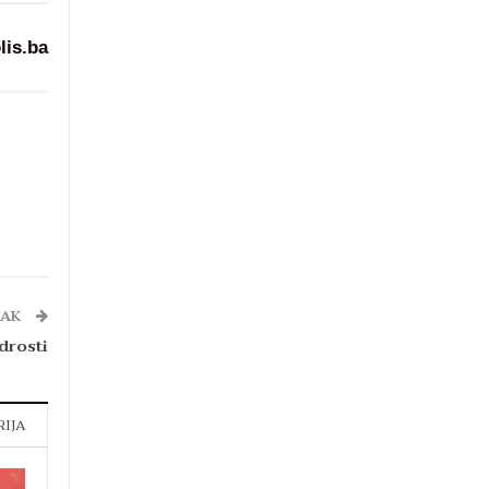
lis.ba
NAK
drosti
RIJA