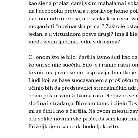
kao sjena prolazi čaršijskim mahalama i sok
na Facebooku pretvara u gorljivog homo pol
nacionalnih interesa, u čovjeka koji izvor sv
mogao biti “novinarska priča”? Zašto je osta
jedan, a u virtualnom posve drugi? Ima li lij
među živim ljudima, jedni s drugima?
O “onom što je bilo” čaršija javno šuti kao da n
kojom se nije suočila. Bilo je i ranije rata i 
krvnicima javno se ne raspravlja. Ima tko je 
Ljudi koji se bave suočavanjem s prošlošću tv
učinio bih da predstavnici stradalničkih udr
odaju poštu svim žrtvama rata. Nedavno se n
zločina i stradanja. Bio sam tamo i cijelu B
mi se čini i moja čaršija. Na ovom mjestu zavi
biti velike novinarske priče, da sam koju ima
Priželjkujem samo da budu ljekovite.