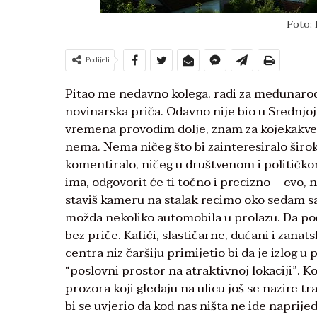
Foto: 
Podijeli
Pitao me nedavno kolega, radi za međunarodnu
novinarska priča. Odavno nije bio u Srednjoj 
vremena provodim dolje, znam za kojekakve 
nema. Nema ničeg što bi zainteresiralo široko
komentiralo, ničeg u društvenom i političkom 
ima, odgovorit će ti točno i precizno – evo, 
staviš kameru na stalak recimo oko sedam sati
možda nekoliko automobila u prolazu. Da pođeš
bez priče. Kafići, slastičarne, dućani i zana
centra niz čaršiju primijetio bi da je izlog u
“poslovni prostor na atraktivnoj lokaciji”. K
prozora koji gledaju na ulicu još se nazire 
bi se uvjerio da kod nas ništa ne ide napri