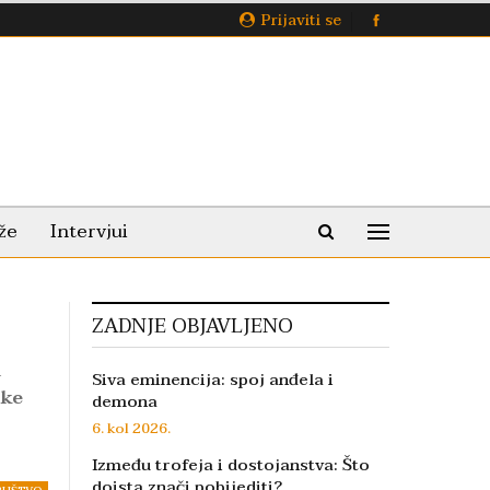
Prijaviti se
že
Intervjui
ZADNJE OBJAVLJENO
a
Siva eminencija: spoj anđela i
ike
demona
6. kol 2026.
Između trofeja i dostojanstva: Što
doista znači pobijediti?