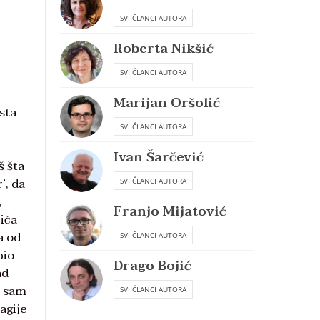
SVI ČLANCI AUTORA
Roberta Nikšić
SVI ČLANCI AUTORA
Marijan Oršolić
sta
SVI ČLANCI AUTORA
Ivan Šarčević
š šta
’, da
SVI ČLANCI AUTORA
,
Franjo Mijatović
riča
a od
SVI ČLANCI AUTORA
bio
Drago Bojić
ad
, sam
SVI ČLANCI AUTORA
agije