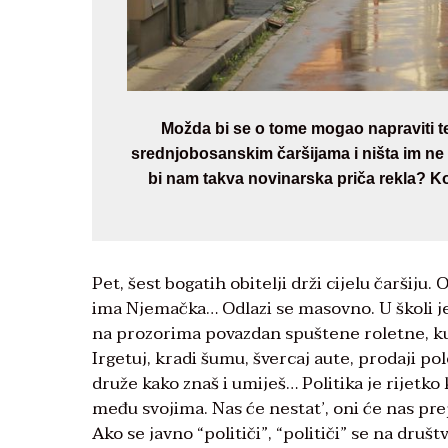
Možda bi se o tome mogao napraviti tel
srednjobosanskim čaršijama i ništa im ne 
bi nam takva novinarska priča rekla? K
Pet, šest bogatih obitelji drži cijelu čaršiju.
ima Njemačka… Odlazi se masovno. U školi je 
na prozorima povazdan spuštene roletne, kuć
Irgetuj, kradi šumu, švercaj aute, prodaji pol
druže kako znaš i umiješ… Politika je rijetk
među svojima. Nas će nestat’, oni će nas prep
Ako se javno “političi”, “političi” se na druš