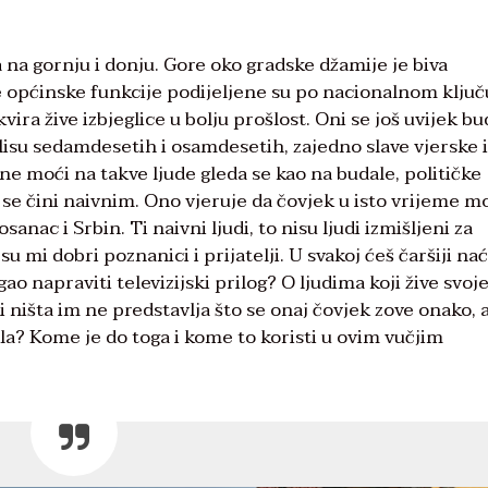
 na gornju i donju. Gore oko gradske džamije je biva
e općinske funkcije podijeljene su po nacionalnom ključ
vira žive izbjeglice u bolju prošlost. Oni se još uvijek b
isu sedamdesetih i osamdesetih, zajedno slave vjerske i
ene moći na takve ljude gleda se kao na budale, političke
a se čini naivnim. Ono vjeruje da čovjek u isto vrijeme m
osanac i Srbin. Ti naivni ljudi, to nisu ljudi izmišljeni za
 mi dobri poznanici i prijatelji. U svakoj ćeš čaršiji naći
 napraviti televizijski prilog? O ljudima koji žive svoj
ništa im ne predstavlja što se onaj čovjek zove onako, a
la? Kome je do toga i kome to koristi u ovim vučjim