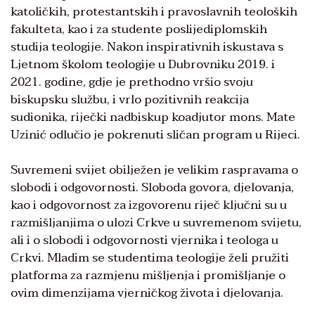
katoličkih, protestantskih i pravoslavnih teoloških
fakulteta, kao i za studente poslijediplomskih
studija teologije. Nakon inspirativnih iskustava s
Ljetnom školom teologije u Dubrovniku 2019. i
2021. godine, gdje je prethodno vršio svoju
biskupsku službu, i vrlo pozitivnih reakcija
sudionika, riječki nadbiskup koadjutor mons. Mate
Uzinić odlučio je pokrenuti sličan program u Rijeci.
Suvremeni svijet obilježen je velikim raspravama o
slobodi i odgovornosti. Sloboda govora, djelovanja,
kao i odgovornost za izgovorenu riječ ključni su u
razmišljanjima o ulozi Crkve u suvremenom svijetu,
ali i o slobodi i odgovornosti vjernika i teologa u
Crkvi. Mladim se studentima teologije želi pružiti
platforma za razmjenu mišljenja i promišljanje o
ovim dimenzijama vjerničkog života i djelovanja.