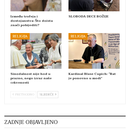
Između trofeja i
SLOBODA DECE BOŽIJE
dostojanstva: Što doista
znači pobijediti?
RELIGIJA
RELIGIJA
Sinodalnost nije hod u
Kardinal Blase Cupich: “Rat
prazno, nego izraz naše
je ponovno u modi”
crkvenosti
PRETHODNO
SLJEDEĆE
ZADNJE OBJAVLJENO