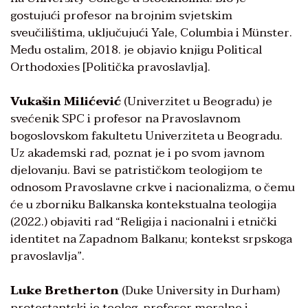
gostujući profesor na brojnim svjetskim
sveučilištima, uključujući Yale, Columbia i Münster.
Među ostalim, 2018. je objavio knjigu Political
Orthodoxies [Politička pravoslavlja].
Vukašin Milićević
(Univerzitet u Beogradu) je
svećenik SPC i profesor na Pravoslavnom
bogoslovskom fakultetu Univerziteta u Beogradu.
Uz akademski rad, poznat je i po svom javnom
djelovanju. Bavi se patrističkom teologijom te
odnosom Pravoslavne crkve i nacionalizma, o čemu
će u zborniku Balkanska kontekstualna teologija
(2022.) objaviti rad “Religija i nacionalni i etnički
identitet na Zapadnom Balkanu; kontekst srpskoga
pravoslavlja”.
Luke Bretherton
(Duke University in Durham)
protestantski je teolog, profesor moralne i