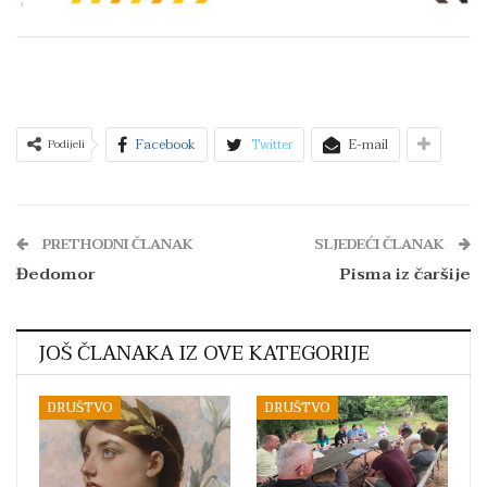
Facebook
Twitter
E-mail
Podijeli
PRETHODNI ČLANAK
SLJEDEĆI ČLANAK
Đedomor
Pisma iz čaršije
JOŠ ČLANAKA IZ OVE KATEGORIJE
DRUŠTVO
DRUŠTVO