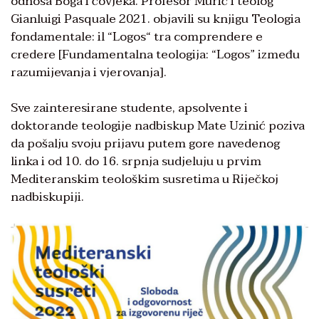
odnosa Boga i čovjeka. Profesor Murić i teolog
Gianluigi Pasquale 2021. objavili su knjigu Teologia
fondamentale: il “Logos“ tra comprendere e
credere [Fundamentalna teologija: “Logos” između
razumijevanja i vjerovanja].
Sve zainteresirane studente, apsolvente i
doktorande teologije nadbiskup Mate Uzinić poziva
da pošalju svoju prijavu putem gore navedenog
linka i od 10. do 16. srpnja sudjeluju u prvim
Mediteranskim teološkim susretima u Riječkoj
nadbiskupiji.