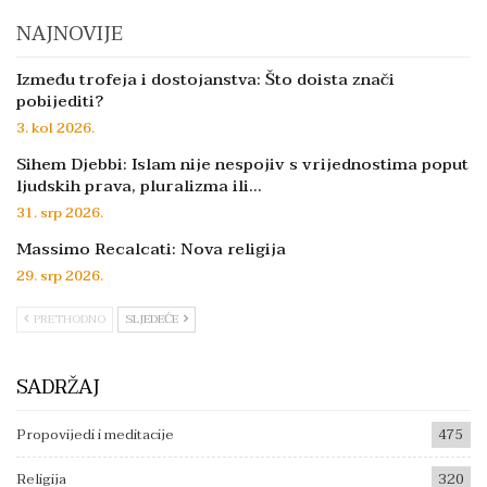
NAJNOVIJE
Između trofeja i dostojanstva: Što doista znači
pobijediti?
3. kol 2026.
Sihem Djebbi: Islam nije nespojiv s vrijednostima poput
ljudskih prava, pluralizma ili…
31. srp 2026.
Massimo Recalcati: Nova religija
29. srp 2026.
PRETHODNO
SLJEDEĆE
SADRŽAJ
Propovijedi i meditacije
475
Religija
320