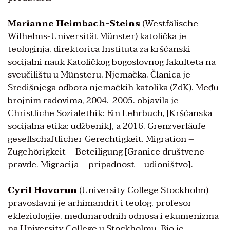
Marianne Heimbach-Steins
(Westfälische
Wilhelms-Universität Münster) katolička je
teologinja, direktorica Instituta za kršćanski
socijalni nauk Katoličkog bogoslovnog fakulteta na
sveučilištu u Münsteru, Njemačka. Članica je
Središnjega odbora njemačkih katolika (ZdK). Među
brojnim radovima, 2004.-2005. objavila je
Christliche Sozialethik: Ein Lehrbuch, [Kršćanska
socijalna etika: udžbenik], a 2016. Grenzverläufe
gesellschaftlicher Gerechtigkeit. Migration –
Zugehörigkeit – Beteiligung [Granice društvene
pravde. Migracija – pripadnost – udioništvo].
Cyril Hovorun
(University College Stockholm)
pravoslavni je arhimandrit i teolog, profesor
ekleziologije, međunarodnih odnosa i ekumenizma
na University College u Stockholmu. Bio je