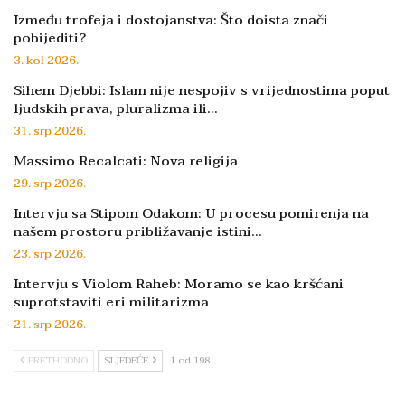
Između trofeja i dostojanstva: Što doista znači
pobijediti?
3. kol 2026.
Sihem Djebbi: Islam nije nespojiv s vrijednostima poput
ljudskih prava, pluralizma ili…
31. srp 2026.
Massimo Recalcati: Nova religija
29. srp 2026.
Intervju sa Stipom Odakom: U procesu pomirenja na
našem prostoru približavanje istini…
23. srp 2026.
Intervju s Violom Raheb: Moramo se kao kršćani
suprotstaviti eri militarizma
21. srp 2026.
PRETHODNO
SLJEDEĆE
1 od 198