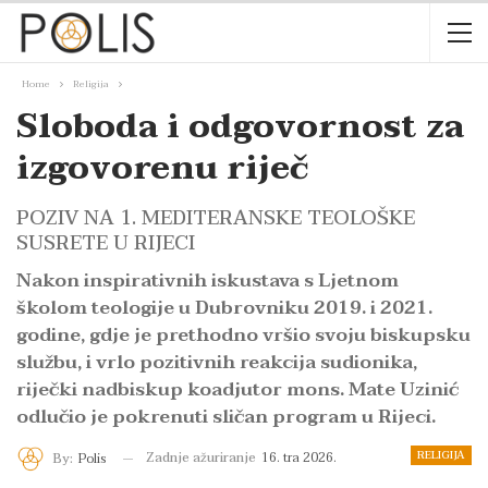
Home
Religija
Sloboda i odgovornost za
izgovorenu riječ
POZIV NA 1. MEDITERANSKE TEOLOŠKE
SUSRETE U RIJECI
Nakon inspirativnih iskustava s Ljetnom
školom teologije u Dubrovniku 2019. i 2021.
godine, gdje je prethodno vršio svoju biskupsku
službu, i vrlo pozitivnih reakcija sudionika,
riječki nadbiskup koadjutor mons. Mate Uzinić
odlučio je pokrenuti sličan program u Rijeci.
RELIGIJA
Zadnje ažuriranje
16. tra 2026.
By:
Polis