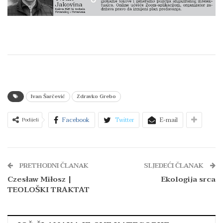
Ivan Šarčević
Zdravko Grebo
Facebook
Twitter
E-mail
Podijeli
PRETHODNI ČLANAK
SLJEDEĆI ČLANAK
Czesław Miłosz |
Ekologija srca
TEOLOŠKI TRAKTAT