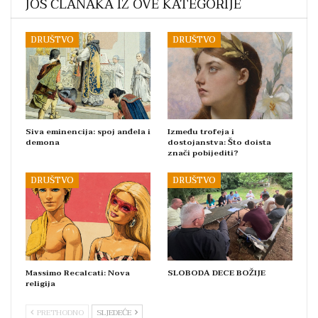
JOŠ ČLANAKA IZ OVE KATEGORIJE
DRUŠTVO
DRUŠTVO
Siva eminencija: spoj anđela i
Između trofeja i
demona
dostojanstva: Što doista
znači pobijediti?
DRUŠTVO
DRUŠTVO
Massimo Recalcati: Nova
SLOBODA DECE BOŽIJE
religija
PRETHODNO
SLJEDEĆE