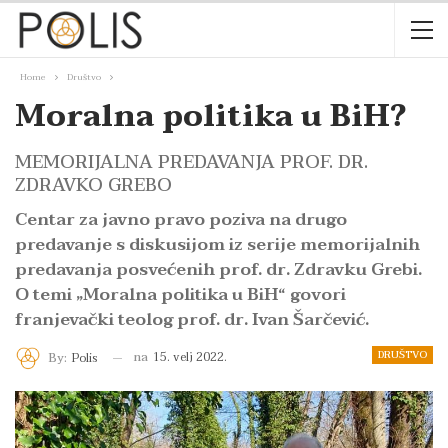
Home
Društvo
Moralna politika u BiH?
MEMORIJALNA PREDAVANJA PROF. DR.
ZDRAVKO GREBO
Centar za javno pravo poziva na drugo
predavanje s diskusijom iz serije memorijalnih
predavanja posvećenih prof. dr. Zdravku Grebi.
O temi „Moralna politika u BiH“ govori
franjevački teolog prof. dr. Ivan Šarčević.
DRUŠTVO
na
15. velj 2022.
By:
Polis