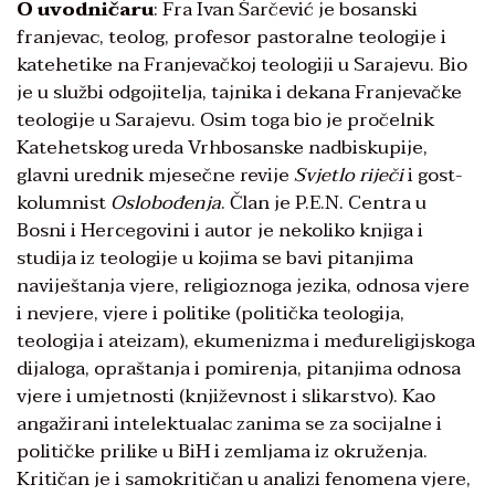
O uvodničaru
: Fra Ivan Šarčević je bosanski
franjevac, teolog, profesor pastoralne teologije i
katehetike na Franjevačkoj teologiji u Sarajevu. Bio
je u službi odgojitelja, tajnika i dekana Franjevačke
teologije u Sarajevu. Osim toga bio je pročelnik
Katehetskog ureda Vrhbosanske nadbiskupije,
glavni urednik mjesečne revije
Svjetlo riječi
i gost-
kolumnist
Oslobođenja
. Član je P.E.N. Centra u
Bosni i Hercegovini i autor je nekoliko knjiga i
studija iz teologije u kojima se bavi pitanjima
naviještanja vjere, religioznoga jezika, odnosa vjere
i nevjere, vjere i politike (politička teologija,
teologija i ateizam), ekumenizma i međureligijskoga
dijaloga, opraštanja i pomirenja, pitanjima odnosa
vjere i umjetnosti (književnost i slikarstvo). Kao
angažirani intelektualac zanima se za socijalne i
političke prilike u BiH i zemljama iz okruženja.
Kritičan je i samokritičan u analizi fenomena vjere,