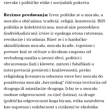
vjerske i političke etike i socijalnih pokreta.
Rezime predavanja:
Izvor politike je u moralu, a
morala u običajima, tradiciji, religiji, konvenciji. BiH-
politika je kolektivizirana, moral nije poosobljen
(individualiziran); izvire iz epskoga etosa ratovanja,
revolucije i stradanja. Riječ je i o hajdučko-
akindžijskom moralu, moralu krađe, trgovine i
prevare koji se očituje u širokom rasponu od
verbalnog nasilja u javnoj sferi, politici i
obrazovanju (laži i klevete, mitovi i falsifikati u
interpretaciji povijesti i književnosti), preko
religijskog licemjerja odnosno vjere bez morala do
poništenja morala „herojskog“ čišćenja teritorija od
drugoga ili asimilacije drugoga. Izlaz je u moralu
osobne odgovornosti: za riječ (istinu), za druge
(politička odgovornost koga biram, etika susjedstva
kao supatnja i solidarnost s rizikom) te ekološka