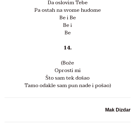
Da oslovim Tebe
Pa ostah na svome hudome
Be i Be
Be i
Be
14.
(Bože
Oprosti mi
Što sam tek došao
Tamo odakle sam pun nade i pošao)
Mak Dizdar