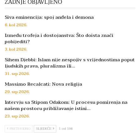
ZADNJE OBJAVLJENO
Siva eminencija: spoj anđela i demona
6. kol 2026.
Između trofeja i dostojanstva: Što doista znači
pobijediti?
3. kol 2026.
Sihem Djebbi: Islam nije nespojiv s vrijednostima poput
ljudskih prava, pluralizma ili…
31. srp 2026.
Massimo Recalcati: Nova religija
29. srp 2026.
Intervju sa Stipom Odakom: U procesu pomirenja na
našem prostoru približavanje istini…
23. srp 2026.
PRETHODNO
SLJEDEĆE
1 od 198