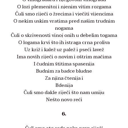
O lozi plemenitoj i njenim vitim rozgama
Čuli smo riječi o žrecima i vječiti vijencima
O nekim uskim vratima pred našim trudnim
nogama
Čuli o skrivenosti vinoj onih u debelim togama
O logama krvi što ih istraga crna proliva
Uz križ i kalež uz palež i pseći lavež
Ima novih riječi o novim i oštrim mačima
I čudnim štitima spasenija
Budnim za badce bludne
Za njina čtenija i
Bdenija
Čuli smo dakle riječi što nam umiju
Nešto novo reći
6.