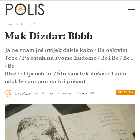
Home
Kultura
Mak Dizdar: Bbbb
Ja ne znam još uvijek dakle kako / Da oslovim
Tebe / Pa ostah na svome hudome / Be i Be / Be i
/ Be
(Bože / Oprosti mi / Što sam tek došao / Tamo
odakle sam pun nade i pošao)
KULTURA
Zadnje ažuriranje
13. srp 2021.
By:
Polis