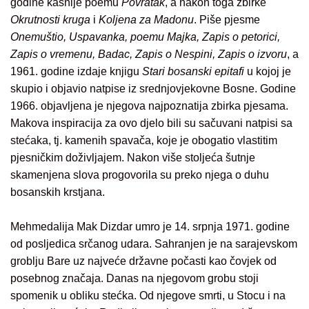
godine kasnije poemu
Povratak
, a nakon toga zbirke
Okrutnosti kruga
i
Koljena za Madonu
. Piše pjesme
Onemuštio, Uspavanka, poemu Majka, Zapis o petorici,
Zapis o vremenu, Badac, Zapis o Nespini, Zapis o izvoru
, a
1961. godine izdaje knjigu
Stari bosanski epitafi
u kojoj je
skupio i objavio natpise iz srednjovjekovne Bosne. Godine
1966. objavljena je njegova najpoznatija zbirka pjesama.
Makova inspiracija za ovo djelo bili su sačuvani natpisi sa
stećaka, tj. kamenih spavača, koje je obogatio vlastitim
pjesničkim doživljajem. Nakon više stoljeća šutnje
skamenjena slova progovorila su preko njega o duhu
bosanskih krstjana.
Mehmedalija Mak Dizdar umro je 14. srpnja 1971. godine
od posljedica srčanog udara. Sahranjen je na sarajevskom
groblju Bare uz najveće državne počasti kao čovjek od
posebnog značaja. Danas na njegovom grobu stoji
spomenik u obliku stećka. Od njegove smrti, u Stocu i na