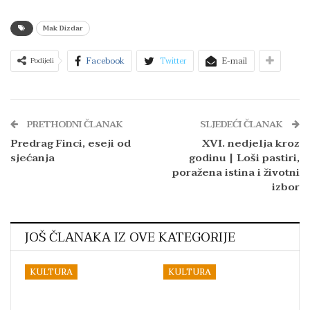
Mak Dizdar
Facebook
Twitter
E-mail
Podijeli
PRETHODNI ČLANAK
SLJEDEĆI ČLANAK
Predrag Finci, eseji od
XVI. nedjelja kroz
sjećanja
godinu | Loši pastiri,
poražena istina i životni
izbor
JOŠ ČLANAKA IZ OVE KATEGORIJE
KULTURA
KULTURA