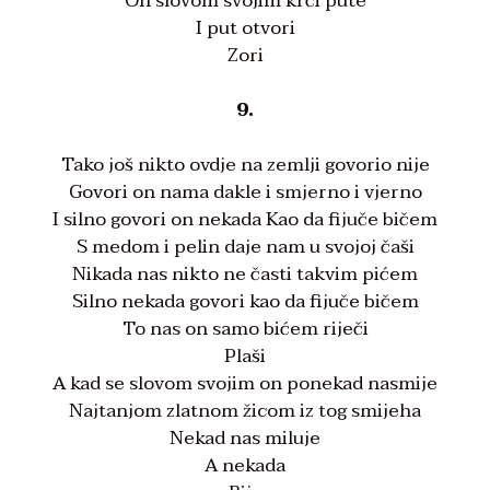
On slovom svojim krči pute
I put otvori
Zori
9.
Tako još nikto ovdje na zemlji govorio nije
Govori on nama dakle i smjerno i vjerno
I silno govori on nekada Kao da fijuče bičem
S medom i pelin daje nam u svojoj čaši
Nikada nas nikto ne časti takvim pićem
Silno nekada govori kao da fijuče bičem
To nas on samo bićem riječi
Plaši
A kad se slovom svojim on ponekad nasmije
Najtanjom zlatnom žicom iz tog smijeha
Nekad nas miluje
A nekada