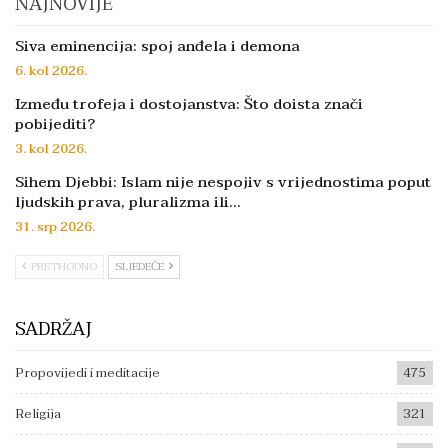
NAJNOVIJE
Siva eminencija: spoj anđela i demona
6. kol 2026.
Između trofeja i dostojanstva: Što doista znači
pobijediti?
3. kol 2026.
Sihem Djebbi: Islam nije nespojiv s vrijednostima poput
ljudskih prava, pluralizma ili…
31. srp 2026.
PRETHODNO
SLJEDEĆE
SADRŽAJ
Propovijedi i meditacije
475
Religija
321