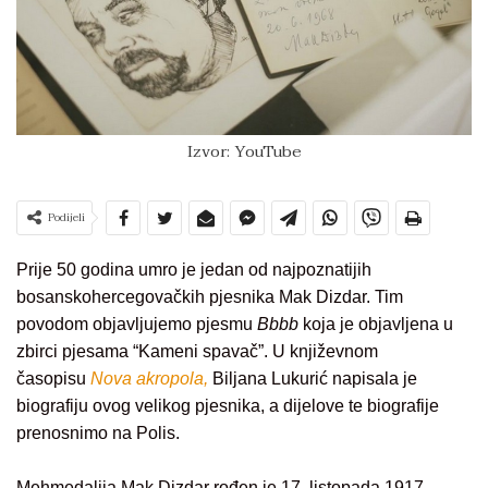
Izvor: YouTube
Podijeli
Prije 50 godina umro je jedan od najpoznatijih
bosanskohercegovačkih pjesnika Mak Dizdar. Tim
povodom objavljujemo pjesmu
Bbbb
koja je objavljena u
zbirci pjesama “Kameni spavač”. U književnom
časopisu
Nova akropola,
Biljana Lukurić napisala je
biografiju ovog velikog pjesnika, a dijelove te biografije
prenosnimo na Polis.
Mehmedalija Mak Dizdar rođen je 17. listopada 1917.