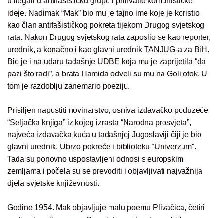
u ilegalnu antifašističku grupu i prihvatio komunističke
ideje. Nadimak “Mak” bio mu je tajno ime koje je koristio
kao član antifašističkog pokreta tijekom Drugog svjetskog
rata. Nakon Drugog svjetskog rata zaposlio se kao reporter,
urednik, a konačno i kao glavni urednik TANJUG-a za BiH.
Bio je i na udaru tadašnje UDBE koja mu je zaprijetila “da
pazi što radi”, a brata Hamida odveli su mu na Goli otok. U
tom je razdoblju zanemario poeziju.
Prisiljen napustiti novinarstvo, osniva izdavačko poduzeće
“Seljačka knjiga” iz kojeg izrasta “Narodna prosvjeta”,
najveća izdavačka kuća u tadašnjoj Jugoslaviji čiji je bio
glavni urednik. Ubrzo pokreće i biblioteku “Univerzum”.
Tada su ponovno uspostavljeni odnosi s europskim
zemljama i počela su se prevoditi i objavljivati najvažnija
djela svjetske književnosti.
Godine 1954. Mak objavljuje malu poemu Plivačica, četiri