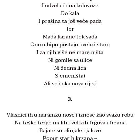
I odvela ih na kolovoze
Do kala
I prašina ta još veće pada
Jer
Mada kazane tek sada
One u hipu postaju uvele i stare
I za njih više ne mare ništa
Ni gomile sa ulice
Ni žedna lica
Sjemeništa)
Ali se čeka nova riječ
3.
Vlasnici ih u naramku nose i iznose kao svaku robu
Na teške tezge malih i velikih trgova i trzana
Bajate su olinjale i jalove
Poput starih krzana –