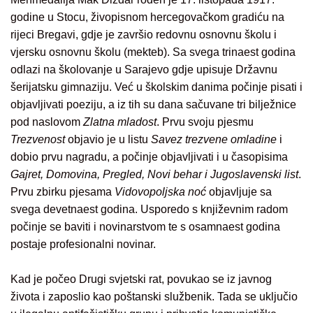
godine u Stocu, živopisnom hercegovačkom gradiću na
rijeci Bregavi, gdje je završio redovnu osnovnu školu i
vjersku osnovnu školu (mekteb). Sa svega trinaest godina
odlazi na školovanje u Sarajevo gdje upisuje Državnu
šerijatsku gimnaziju. Već u školskim danima počinje pisati i
objavljivati poeziju, a iz tih su dana sačuvane tri bilježnice
pod naslovom
Zlatna mladost
. Prvu svoju pjesmu
Trezvenost
objavio je u listu
Savez trezvene omladine
i
dobio prvu nagradu, a počinje objavljivati i u časopisima
Gajret, Domovina, Pregled, Novi behar i Jugoslavenski list
.
Prvu zbirku pjesama
Vidovopoljska noć
objavljuje sa
svega devetnaest godina. Usporedo s književnim radom
počinje se baviti i novinarstvom te s osamnaest godina
postaje profesionalni novinar.
Kad je počeo Drugi svjetski rat, povukao se iz javnog
života i zaposlio kao poštanski službenik. Tada se uključio