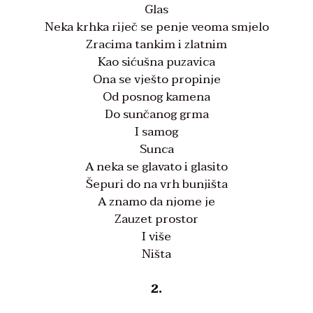
Glas
Neka krhka riječ se penje veoma smjelo
Zracima tankim i zlatnim
Kao sićušna puzavica
Ona se vješto propinje
Od posnog kamena
Do sunčanog grma
I samog
Sunca
A neka se glavato i glasito
Šepuri do na vrh bunjišta
A znamo da njome je
Zauzet prostor
I više
Ništa
2.