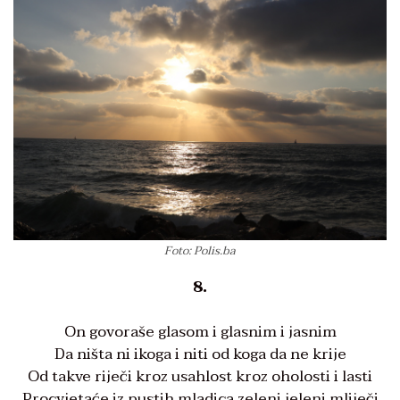
Foto: Polis.ba
8.
On govoraše glasom i glasnim i jasnim
Da ništa ni ikoga i niti od koga da ne krije
Od takve riječi kroz usahlost kroz oholosti i lasti
Procvjetaće iz pustih mladica zeleni jeleni mliječi