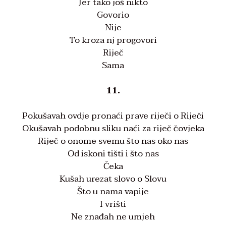
Jer tako još nikto
Govorio
Nije
To kroza nj progovori
Riječ
Sama
11.
Pokušavah ovdje pronaći prave riječi o Riječi
Okušavah podobnu sliku naći za riječ čovjeka
Riječ o onome svemu što nas oko nas
Od iskoni tišti i što nas
Čeka
Kušah urezat slovo o Slovu
Što u nama vapije
I vrišti
Ne znađah ne umjeh