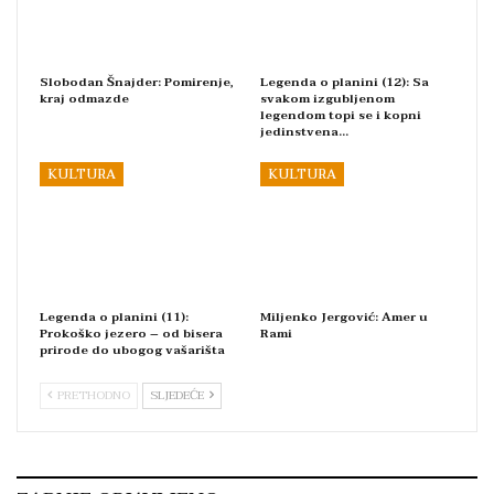
Slobodan Šnajder: Pomirenje,
Legenda o planini (12): Sa
kraj odmazde
svakom izgubljenom
legendom topi se i kopni
jedinstvena…
KULTURA
KULTURA
Legenda o planini (11):
Miljenko Jergović: Amer u
Prokoško jezero – od bisera
Rami
prirode do ubogog vašarišta
PRETHODNO
SLJEDEĆE