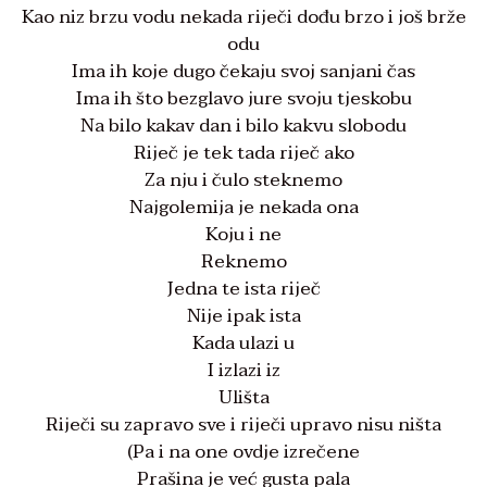
Kao niz brzu vodu nekada riječi dođu brzo i još brže
odu
Ima ih koje dugo čekaju svoj sanjani čas
Ima ih što bezglavo jure svoju tjeskobu
Na bilo kakav dan i bilo kakvu slobodu
Riječ je tek tada riječ ako
Za nju i čulo steknemo
Najgolemija je nekada ona
Koju i ne
Reknemo
Jedna te ista riječ
Nije ipak ista
Kada ulazi u
I izlazi iz
Ulišta
Riječi su zapravo sve i riječi upravo nisu ništa
(Pa i na one ovdje izrečene
Prašina je već gusta pala