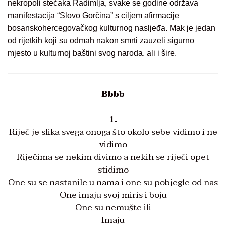
nekropoli stećaka Radimlja, svake se godine održava
manifestacija “Slovo Gorčina” s ciljem afirmacije
bosanskohercegovačkog kulturnog nasljeđa. Mak je jedan
od rijetkih koji su odmah nakon smrti zauzeli sigurno
mjesto u kulturnoj baštini svog naroda, ali i šire.
Bbbb
1.
Riječ je slika svega onoga što okolo sebe vidimo i ne
vidimo
Riječima se nekim divimo a nekih se riječi opet
stidimo
One su se nastanile u nama i one su pobjegle od nas
One imaju svoj miris i boju
One su nemušte ili
Imaju