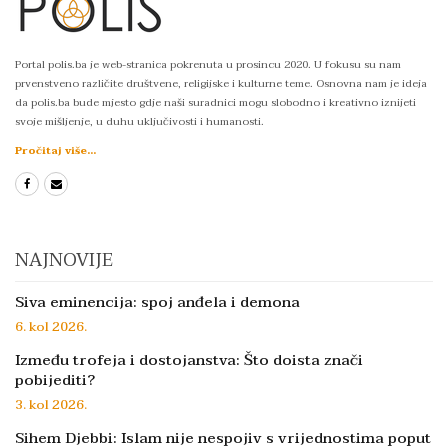
Portal polis.ba je web-stranica pokrenuta u prosincu 2020. U fokusu su nam
prvenstveno različite društvene, religijske i kulturne teme. Osnovna nam je ideja
da polis.ba bude mjesto gdje naši suradnici mogu slobodno i kreativno iznijeti
svoje mišljenje, u duhu uključivosti i humanosti.
Pročitaj više...
NAJNOVIJE
Siva eminencija: spoj anđela i demona
6. kol 2026.
Između trofeja i dostojanstva: Što doista znači
pobijediti?
3. kol 2026.
Sihem Djebbi: Islam nije nespojiv s vrijednostima poput