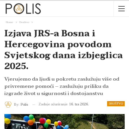
Home
Društvo
Izjava JRS-a Bosna i
Hercegovina povodom
Svjetskog dana izbjeglica
2025.
Vjerujemo da ljudi u pokretu zaslužuju više od
privremene pomoći – zaslužuju priliku da
izgrade život u sigurnosti i dostojanstvu
DRUŠTVO
Zadnje ažuriranje
16. tra 2026.
By:
Polis