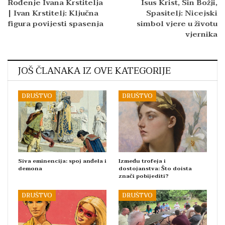
Rođenje Ivana Krstitelja
Isus Krist, Sin Božji,
| Ivan Krstitelj: Ključna
Spasitelj: Nicejski
figura povijesti spasenja
simbol vjere u životu
vjernika
JOŠ ČLANAKA IZ OVE KATEGORIJE
DRUŠTVO
DRUŠTVO
Siva eminencija: spoj anđela i
Između trofeja i
demona
dostojanstva: Što doista
znači pobijediti?
DRUŠTVO
DRUŠTVO