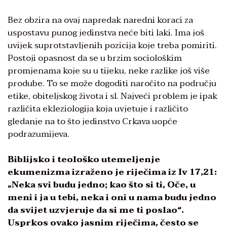
Bez obzira na ovaj napredak naredni koraci za
uspostavu punog jedinstva neće biti laki. Ima još
uvijek suprotstavljenih pozicija koje treba pomiriti.
Postoji opasnost da se u brzim sociološkim
promjenama koje su u tijeku, neke razlike još više
prodube. To se može dogoditi naročito na području
etike, obiteljskog života i sl. Najveći problem je ipak
različita ekleziologija koja uvjetuje i različito
gledanje na to što jedinstvo Crkava uopće
podrazumijeva.
Biblijsko i teološko utemeljenje
ekumenizma izraženo je riječima iz Iv 17,21:
„Neka svi budu jedno; kao što si ti, Oče, u
meni i ja u tebi, neka i oni u nama budu jedno
da svijet uzvjeruje da si me ti poslao“.
Usprkos ovako jasnim riječima, često se