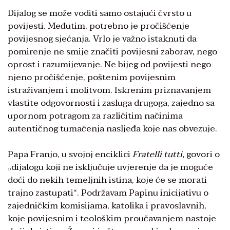
Dijalog se može voditi samo ostajući čvrsto u
povijesti. Međutim, potrebno je pročišćenje
povijesnog sjećanja. Vrlo je važno istaknuti da
pomirenje ne smije značiti povijesni zaborav, nego
oprost i razumijevanje. Ne bijeg od povijesti nego
njeno pročišćenje, poštenim povijesnim
istraživanjem i molitvom. Iskrenim priznavanjem
vlastite odgovornosti i zasluga drugoga, zajedno sa
upornom potragom za različitim načinima
autentičnog tumačenja nasljeđa koje nas obvezuje.
Papa Franjo, u svojoj enciklici
Fratelli tutti,
govori o
„dijalogu koji ne isključuje uvjerenje da je moguće
doći do nekih temeljnih istina, koje će se morati
trajno zastupati“. Podržavam Papinu inicijativu o
zajedničkim komisijama, katolika i pravoslavnih,
koje povijesnim i teološkim proučavanjem nastoje