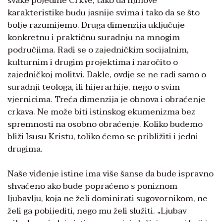
svake pojedine Crkve, tako da njihove
karakteristike budu jasnije svima i tako da se što
bolje razumijemo. Druga dimenzija uključuje
konkretnu i praktičnu suradnju na mnogim
područjima. Radi se o zajedničkim socijalnim,
kulturnim i drugim projektima i naročito o
zajedničkoj molitvi. Dakle, ovdje se ne radi samo o
suradnji teologa, ili hijerarhije, nego o svim
vjernicima. Treća dimenzija je obnova i obraćenje
crkava. Ne može biti istinskog ekumenizma bez
spremnosti na osobno obraćenje. Koliko budemo
bliži Isusu Kristu, toliko ćemo se približiti i jedni
drugima.
Naše viđenje istine ima više šanse da bude ispravno
shvaćeno ako bude popraćeno s poniznom
ljubavlju, koja ne želi dominirati sugovornikom, ne
želi ga pobijediti, nego mu želi služiti. „Ljubav