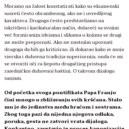
Moramo na žalost konstatirati kako su ekumenski
susreti često obrambenog, ako ne i uvredljivog
karaktera. Drugoga često predstavljamo na
iskrivljen i karikaturalan način, dolazeći sa svojim
već formiranim idejama i slikama u kojima se drugi
ne može prepoznati. Ako ne nastojim upoznati
drugoga da bih ga kritizirao, ili dokazao kako je moja
vjerska i duhovna tradicija superiornija, onda će mi
se otvoriti oči za ljepotu drugačijeg pristupa
zajedničkoj duhovnoj baštini. O takvom dijalogu
sanjam.
Od početka svoga pontifikata Papa Franjo
čini mnogo u zbližavanju svih kršćana. Stalo
mu je do jedinstva među braćom i sestrama.
Zbog toga pazi da nijedna njegova odluka,
poruka, gesta ne zatvori vrata dijaloga.
Konkretno, zaustavio je proces kanonizacije