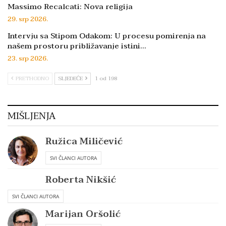
Massimo Recalcati: Nova religija
29. srp 2026.
Intervju sa Stipom Odakom: U procesu pomirenja na
našem prostoru približavanje istini…
23. srp 2026.
PRETHODNO
SLJEDEĆE
1 od 198
MIŠLJENJA
Ružica Miličević
SVI ČLANCI AUTORA
Roberta Nikšić
SVI ČLANCI AUTORA
Marijan Oršolić