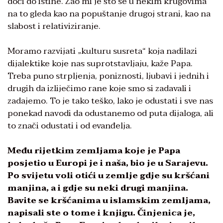
doći do istine. Žao mi je što se u nekim krugovima
na to gleda kao na popuštanje drugoj strani, kao na
slabost i relativiziranje.
Moramo razvijati „kulturu susreta“ koja nadilazi
dijalektike koje nas suprotstavljaju, kaže Papa.
Treba puno strpljenja, poniznosti, ljubavi i jednih i
drugih da izliječimo rane koje smo si zadavali i
zadajemo. To je tako teško, lako je odustati i sve nas
ponekad navodi da odustanemo od puta dijaloga, ali
to znači odustati i od evanđelja.
Među rijetkim zemljama koje je Papa
posjetio u Europi je i naša, bio je u Sarajevu.
Po svijetu voli otići u zemlje gdje su kršćani
manjina, a i gdje su neki drugi manjina.
Bavite se kršćanima u islamskim zemljama,
napisali ste o tome i knjigu. Činjenica je,