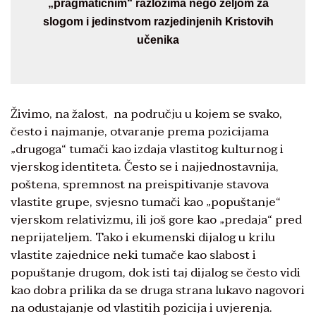
„pragmatičnim“ razlozima nego željom za
slogom i jedinstvom razjedinjenih Kristovih
učenika
Živimo, na žalost, na području u kojem se svako,
često i najmanje, otvaranje prema pozicijama
„drugoga“ tumači kao izdaja vlastitog kulturnog i
vjerskog identiteta. Često se i najjednostavnija,
poštena, spremnost na preispitivanje stavova
vlastite grupe, svjesno tumači kao „popuštanje“
vjerskom relativizmu, ili još gore kao „predaja“ pred
neprijateljem. Tako i ekumenski dijalog u krilu
vlastite zajednice neki tumače kao slabost i
popuštanje drugom, dok isti taj dijalog se često vidi
kao dobra prilika da se druga strana lukavo nagovori
na odustajanje od vlastitih pozicija i uvjerenja.