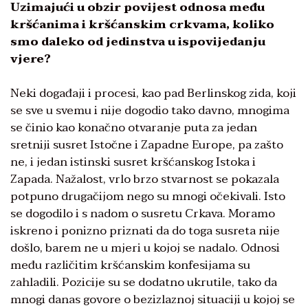
Uzimajući u obzir povijest odnosa među
kršćanima i kršćanskim crkvama, koliko
smo daleko od jedinstva u ispovijedanju
vjere?
Neki događaji i procesi, kao pad Berlinskog zida, koji
se sve u svemu i nije dogodio tako davno, mnogima
se činio kao konačno otvaranje puta za jedan
sretniji susret Istočne i Zapadne Europe, pa zašto
ne, i jedan istinski susret kršćanskog Istoka i
Zapada. Nažalost, vrlo brzo stvarnost se pokazala
potpuno drugačijom nego su mnogi očekivali. Isto
se dogodilo i s nadom o susretu Crkava. Moramo
iskreno i ponizno priznati da do toga susreta nije
došlo, barem ne u mjeri u kojoj se nadalo. Odnosi
među različitim kršćanskim konfesijama su
zahladili. Pozicije su se dodatno ukrutile, tako da
mnogi danas govore o bezizlaznoj situaciji u kojoj se