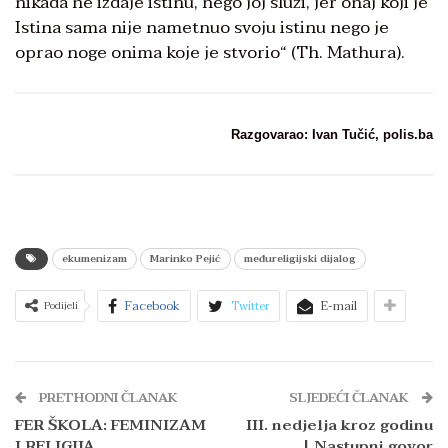
nikada ne izdaje istinu, nego joj služi, jer onaj koji je
Istina sama nije nametnuo svoju istinu nego je
oprao noge onima koje je stvorio“ (Th. Mathura).
Razgovarao: Ivan Tučić, polis.ba
ekumenizam
Marinko Pejić
međureligijski dijalog
Facebook
Twitter
E-mail
Podijeli
PRETHODNI ČLANAK
SLJEDEĆI ČLANAK
FER ŠKOLA: FEMINIZAM
III. nedjelja kroz godinu
I RELIGIJA
| Nastupni govor