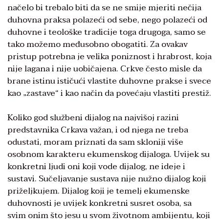
načelo bi trebalo biti da se ne smije mjeriti nečija
duhovna praksa polazeći od sebe, nego polazeći od
duhovne i teološke tradicije toga drugoga, samo se
tako možemo međusobno obogatiti. Za ovakav
pristup potrebna je velika poniznost i hrabrost, koja
nije lagana i nije uobičajena. Crkve često misle da
brane istinu ističući vlastite duhovne prakse i svece
kao „zastave“ i kao način da povećaju vlastiti prestiž.
Koliko god službeni dijalog na najvišoj razini
predstavnika Crkava važan, i od njega ne treba
odustati, moram priznati da sam skloniji više
osobnom karakteru ekumenskog dijaloga. Uvijek su
konkretni ljudi oni koji vode dijalog, ne ideje i
sustavi. Sučeljavanje sustava nije nužno dijalog koji
priželjkujem. Dijalog koji je temelj ekumenske
duhovnosti je uvijek konkretni susret osoba, sa
svim onim što jesu u svom životnom ambijentu, koji