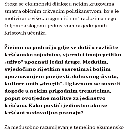
Stoga se ekumenski dijalog u nekim krugovima
smatra običnim crkvenim politikanstvom, koje je
motivirano više „pragmatičnim“ razlozima nego
željom za slogom i jedinstvom razjedinjenih
Kristovih učenika.
Živimo na području gdje se dotiču različite
kršćanske zajednice, vjernici imaju priliku
„uživo“ upoznati jedni druge. Međutim,
svjedočimo rijetkim susretima i boljim
upoznavanjem povijesti, duhovnog života,
kulture onih „drugih“. Uglavnom se susreti
dogode u nekim prigodnim trenutcima,
poput ovotjedne molitve za jedinstvo
kršćana. Kako postići jedinstvo ako se
kršćani nedovoljno poznaju?
Za međusobno razumijevanje temeljno ekumensko