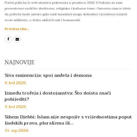
Portal polis.ba je web-stranica pokrenuta u prosincu 2020. U fokusu su nam
prvenstveno različite društvene, religijske i kulturne teme. Osnovna nam je ideja
da polis.ba bude mjesto gdje naši suradnici mogu slobodno i kreativno iznijeti
svoje mišljenje, u duhu uključivosti i humanosti.
Pročitaj više...
NAJNOVIJE
Siva eminencija: spoj anđela i demona
6. kol 2026.
Između trofeja i dostojanstva: Što doista znači
pobijediti?
3. kol 2026.
Sihem Djebbi: Islam nije nespojiv s vrijednostima poput
ljudskih prava, pluralizma ili…
31. srp 2026.