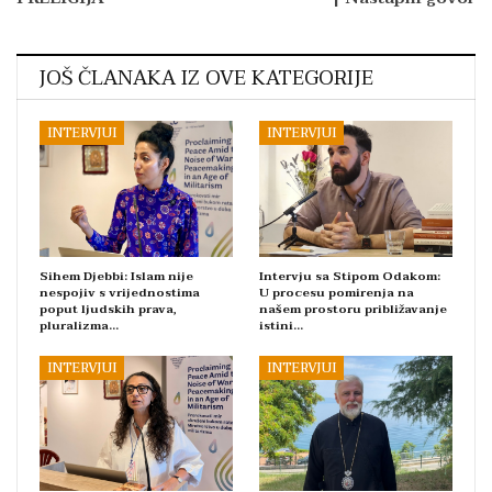
JOŠ ČLANAKA IZ OVE KATEGORIJE
INTERVJUI
INTERVJUI
Sihem Djebbi: Islam nije
Intervju sa Stipom Odakom:
nespojiv s vrijednostima
U procesu pomirenja na
poput ljudskih prava,
našem prostoru približavanje
pluralizma…
istini…
INTERVJUI
INTERVJUI