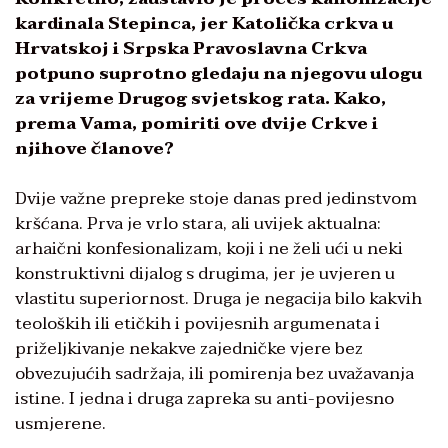
kardinala Stepinca, jer Katolička crkva u
Hrvatskoj i Srpska Pravoslavna Crkva
potpuno suprotno gledaju na njegovu ulogu
za vrijeme Drugog svjetskog rata. Kako,
prema Vama, pomiriti ove dvije Crkve i
njihove članove?
Dvije važne prepreke stoje danas pred jedinstvom
kršćana. Prva je vrlo stara, ali uvijek aktualna:
arhaični konfesionalizam, koji i ne želi ući u neki
konstruktivni dijalog s drugima, jer je uvjeren u
vlastitu superiornost. Druga je negacija bilo kakvih
teoloških ili etičkih i povijesnih argumenata i
priželjkivanje nekakve zajedničke vjere bez
obvezujućih sadržaja, ili pomirenja bez uvažavanja
istine. I jedna i druga zapreka su anti-povijesno
usmjerene.