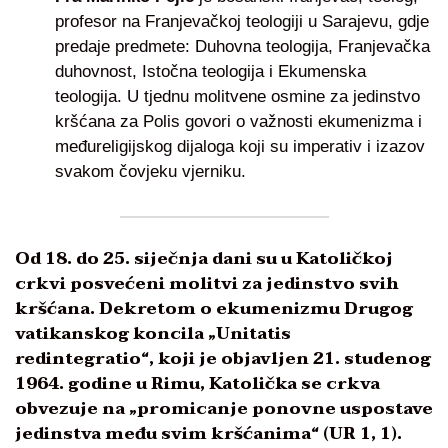
profesor na Franjevačkoj teologiji u Sarajevu, gdje
predaje predmete: Duhovna teologija, Franjevačka
duhovnost, Istočna teologija i Ekumenska
teologija. U tjednu molitvene osmine za jedinstvo
kršćana za Polis govori o važnosti ekumenizma i
međureligijskog dijaloga koji su imperativ i izazov
svakom čovjeku vjerniku.
Od 18. do 25. siječnja dani su u Katoličkoj
crkvi posvećeni molitvi za jedinstvo svih
kršćana. Dekretom o ekumenizmu Drugog
vatikanskog koncila „Unitatis
redintegratio“, koji je objavljen 21. studenog
1964. godine u Rimu, Katolička se crkva
obvezuje na „promicanje ponovne uspostave
jedinstva među svim kršćanima“ (UR 1, 1).