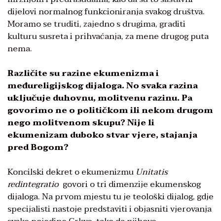
dijelovi normalnog funkcioniranja svakog društva.
Moramo se truditi, zajedno s drugima, graditi
kulturu susreta i prihvaćanja, za mene drugog puta
nema.
Različite su razine ekumenizma i
međureligijskog dijaloga. No svaka razina
uključuje duhovnu, molitvenu razinu. Pa
govorimo ne o političkom ili nekom drugom
nego molitvenom skupu? Nije li
ekumenizam duboko stvar vjere, stajanja
pred Bogom?
Koncilski dekret o ekumenizmu
Unitatis
redintegratio
govori o tri dimenzije ekumenskog
dijaloga. Na prvom mjestu tu je teološki dijalog, gdje
specijalisti nastoje predstaviti i objasniti vjerovanja