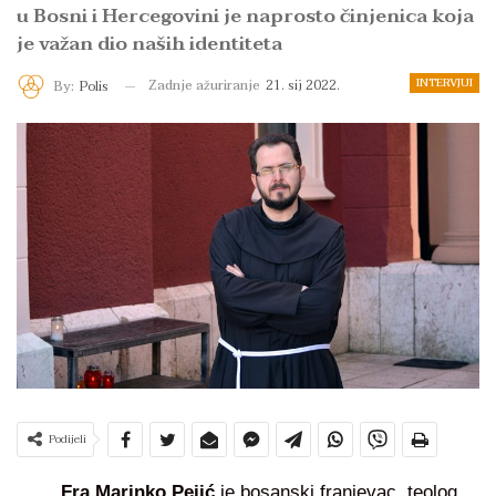
u Bosni i Hercegovini je naprosto činjenica koja
je važan dio naših identiteta
INTERVJUI
Zadnje ažuriranje
21. sij 2022.
By:
Polis
Podijeli
Fra Marinko Pejić
je bosanski franjevac, teolog,