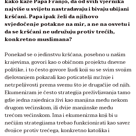
kako kaže Papa Franjo, da od svih vjernika
najviše u svijetu nastradavaju i bivaju ubijani
kršćani. Papa ipak želi da njihovo
svjedočenje potakne na mir, a ne na osvetu i
da se kršćani ne udružuju protiv trećih,
konkretno muslimana?
Ponekad se o jedinstvu kršćana, posebno u našim
krajevima, govori kao o običnom projektu dnevne
politike, i to često govore ljudi koji su se svim svojim
djelovanjem pokazali kao poticatelji mržnje i
netrpeljivosti prema svemu što je drugačije od njih.
Ekumenizam je često strategija preživljavanja tamo
gdje jedna zajednica živi kao manjina među nekom
drugom većinskom, ili dvije manjinske među
trećom većinskom. Ima i ekumenizma koji bi u
nečijim strategijama trebao funkcionirati kao savez
dvojice protiv trećega, konkretno katolika i