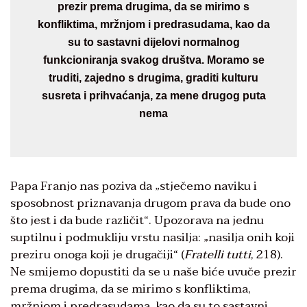
prezir prema drugima, da se mirimo s
konfliktima, mržnjom i predrasudama, kao da
su to sastavni dijelovi normalnog
funkcioniranja svakog društva. Moramo se
truditi, zajedno s drugima, graditi kulturu
susreta i prihvaćanja, za mene drugog puta
nema
Papa Franjo nas poziva da „stječemo naviku i
sposobnost priznavanja drugom prava da bude ono
što jest i da bude različit“. Upozorava na jednu
suptilnu i podmukliju vrstu nasilja: „nasilja onih koji
preziru onoga koji je drugačiji“ (
Fratelli tutti
, 218).
Ne smijemo dopustiti da se u naše biće uvuče prezir
prema drugima, da se mirimo s konfliktima,
mržnjom i predrasudama, kao da su to sastavni