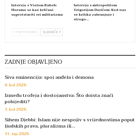
Intervju s Violom Raheb:
Intervju s mitropolitom
Moramo se kao kršćani
Grigorijem Durićem: Kod nas
suprotstaviti eri militarizma
se kritika zabranjuje i
strogo…
PRETHODNO
SLJEDEĆE
ZADNJE OBJAVLJENO
Siva eminencija: spoj anđela i demona
6. kol 2026.
Između trofeja i dostojanstva: Što doista znači
pobijediti?
3. kol 2026.
Sihem Djebbi: Islam nije nespojiv s vrijednostima poput
ljudskih prava, pluralizma ili…
31. srp 2026.