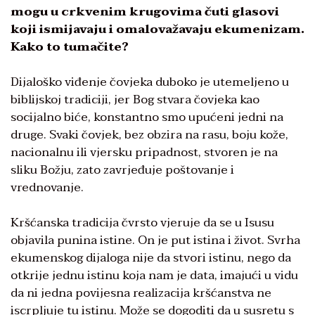
mogu u crkvenim krugovima čuti glasovi
koji ismijavaju i omalovažavaju ekumenizam.
Kako to tumačite?
Dijaloško viđenje čovjeka duboko je utemeljeno u
biblijskoj tradiciji, jer Bog stvara čovjeka kao
socijalno biće, konstantno smo upućeni jedni na
druge. Svaki čovjek, bez obzira na rasu, boju kože,
nacionalnu ili vjersku pripadnost, stvoren je na
sliku Božju, zato zavrjeđuje poštovanje i
vrednovanje.
Kršćanska tradicija čvrsto vjeruje da se u Isusu
objavila punina istine. On je put istina i život. Svrha
ekumenskog dijaloga nije da stvori istinu, nego da
otkrije jednu istinu koja nam je data, imajući u vidu
da ni jedna povijesna realizacija kršćanstva ne
iscrpljuje tu istinu. Može se dogoditi da u susretu s