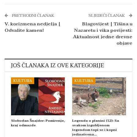
PRETHODNI ČLANAK
SLJEDEĆI ČLANAK
V. korizmena nedjelja |
Blagovijest | Tišina u
Odvalite kamen!
Nazaretu i vika povijesti:
Aktualnost jedne drevne
objave
JOŠ ČLANAKA IZ OVE KATEGORIJE
KULTURA
KULTURA
Slobodan Šnajder: Pomirenje,
Legenda o planini (12): Sa
kraj odmazde
svakom izgubljenom
legendom topi se i kopni
jedinstvena…