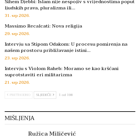
Sihem Djebbi: Islam nije nespojiv s vrijednostima poput
ljudskih prava, pluralizma ili…
31. srp 2026.
Massimo Recalcati: Nova religija
29. srp 2026.
Intervju sa Stipom Odakom: U procesu pomirenja na
našem prostoru približavanje istini…
23. srp 2026.
Intervju s Violom Raheb: Moramo se kao kršćani
suprotstaviti eri militarizma
21. srp 2026.
PRETHODNO
SLJEDEĆE
1 od 198
MIŠLJENJA
Ružica Miličević