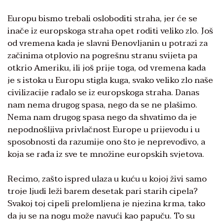
Europu bismo trebali osloboditi straha, jer će se
inače iz europskoga straha opet roditi veliko zlo. Još
od vremena kada je slavni Đenovljanin u potrazi za
začinima otplovio na pogrešnu stranu svijeta pa
otkrio Ameriku, ili još prije toga, od vremena kada
je s istoka u Europu stigla kuga, svako veliko zlo naše
civilizacije rađalo se iz europskoga straha. Danas
nam nema drugog spasa, nego da se ne plašimo.
Nema nam drugog spasa nego da shvatimo da je
nepodnošljiva privlačnost Europe u prijevodu i u
sposobnosti da razumije ono što je neprevodivo, a
koja se rađa iz sve te množine europskih svjetova.
Recimo, zašto ispred ulaza u kuću u kojoj živi samo
troje ljudi leži barem desetak pari starih cipela?
Svakoj toj cipeli prelomljena je njezina krma, tako
da ju se na nogu može navući kao papuču. To su