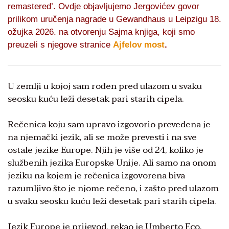
remastered’. Ovdje objavljujemo Jergovićev govor
prilikom uručenja nagrade u Gewandhaus u Leipzigu 18.
ožujka 2026. na otvorenju Sajma knjiga, koji smo
preuzeli s njegove stranice
Ajfelov most
.
U zemlji u kojoj sam rođen pred ulazom u svaku
seosku kuću leži desetak pari starih cipela.
Rečenica koju sam upravo izgovorio prevedena je
na njemački jezik, ali se može prevesti i na sve
ostale jezike Europe. Njih je više od 24, koliko je
službenih jezika Europske Unije. Ali samo na onom
jeziku na kojem je rečenica izgovorena biva
razumljivo što je njome rečeno, i zašto pred ulazom
u svaku seosku kuću leži desetak pari starih cipela.
Jezik Europe je prijevod, rekao je Umberto Eco.