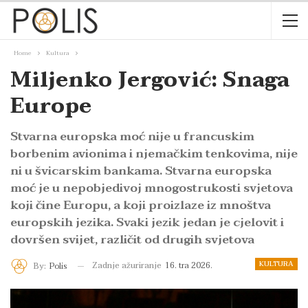
Home
Kultura
Miljenko Jergović: Snaga
Europe
Stvarna europska moć nije u francuskim
borbenim avionima i njemačkim tenkovima, nije
ni u švicarskim bankama. Stvarna europska
moć je u nepobjedivoj mnogostrukosti svjetova
koji čine Europu, a koji proizlaze iz mnoštva
europskih jezika. Svaki jezik jedan je cjelovit i
dovršen svijet, različit od drugih svjetova
KULTURA
Zadnje ažuriranje
16. tra 2026.
By:
Polis