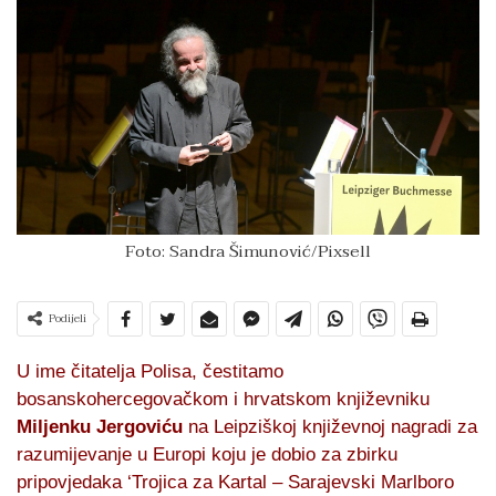
Foto: Sandra Šimunović/Pixsell
Podijeli
U ime čitatelja Polisa, čestitamo
bosanskohercegovačkom i hrvatskom književniku
Miljenku Jergoviću
na Leipziškoj književnoj nagradi za
razumijevanje u Europi koju je dobio za zbirku
pripovjedaka ‘Trojica za Kartal – Sarajevski Marlboro