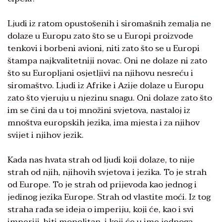
Ljudi iz ratom opustošenih i siromašnih zemalja ne
dolaze u Europu zato što se u Europi proizvode
tenkovi i borbeni avioni, niti zato što se u Europi
štampa najkvalitetniji novac. Oni ne dolaze ni zato
što su Europljani osjetljivi na njihovu nesreću i
siromaštvo. Ljudi iz Afrike i Azije dolaze u Europu
zato što vjeruju u njezinu snagu. Oni dolaze zato što
im se čini da u toj množini svjetova, nastaloj iz
mnoštva europskih jezika, ima mjesta i za njihov
svijet i njihov jezik.
Kada nas hvata strah od ljudi koji dolaze, to nije
strah od njih, njihovih svjetova i jezika. To je strah
od Europe. To je strah od prijevoda kao jednog i
jedinog jezika Europe. Strah od vlastite moći. Iz tog
straha rađa se ideja o imperiju, koji će, kao i svi
imperiji, biti monolitan, i koji će u ime jednoga