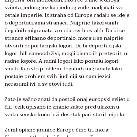
svijeta, jednog jezika i jednog vođe, nadjačati sve
ostale imperije. Iz straha od Europe rađaju se ideje
o deportacijama stranaca. Najprije takozvanih
ilegalnih migranata, a onda i svih ostalih. Da bi se
strance efikasno deportiralo, moraju se najprije
otvoriti deportacijski logori. Da bi deportacijski
logori bili samoodrživi, mogli bismo ih pretvoriti u
radne logore. A radni logori lako postaju logori
smrti. Kao što problem ilegalnih migranata lako
postaje problem svih ljudi čiji su nam jezici
nerazumljivi, a svjetovi tuđi.
Zato je važno znati da postoji onaj europski svijet u
čiji jezik upisano je znanje zašto pred ulazom u
svaku seosku kuću leži desetak pari starih cipela.
Zemljopisne granice Europe čine tri mora: