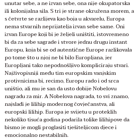
unutar sebe, a ne izvan sebe, ona nije okupatorska
ili kolonijalna sila. S tri je strane okružena morem, a
s četvrte se razlijeva kao boja u akvarelu, Europa
nema stvarnih neprijatelja izvan sebe same. Oni
izvan Europe koji bi je željeli uništiti, istovremeno
bi da za sebe sagrade i stvore jednu drugu instant
Europu, koja bi se od autentične Europe razlikovala
po tome što u njoj ne bi bilo Europljana, jer
Europljani tako nepodnošljivo kompliciraju stvari.
Najživopisniji među tim europskim vanjskim
protivnicima bi, recimo, Europu rado i od srca
uništio, ali mu je san da usto dobije Nobelovu
nagradu za mir. A Nobelova nagrada, to svi znamo,
najslađi je lilihip modernog čovječanstva, ali
europski lilihip. Europa je svijetu u proteklih
nekoliko tisuća godina podarila tolike lilihipove da
bismo je mogli proglasiti tješiteljicom djece i
emocionalno nestabilnih.