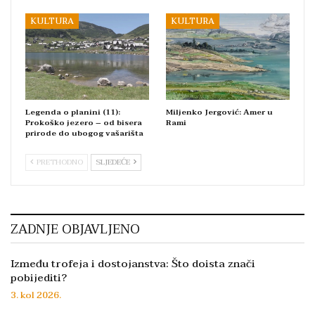
KULTURA
KULTURA
Legenda o planini (11):
Miljenko Jergović: Amer u
Prokoško jezero – od bisera
Rami
prirode do ubogog vašarišta
PRETHODNO
SLJEDEĆE
ZADNJE OBJAVLJENO
Između trofeja i dostojanstva: Što doista znači
pobijediti?
3. kol 2026.