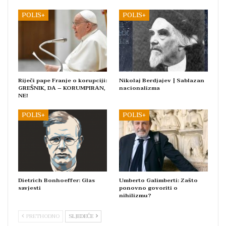
POLIS+
POLIS+
Riječi pape Franje o korupciji:
Nikolaj Berdjajev | Sablazan
GREŠNIK, DA – KORUMPIRAN,
nacionalizma
NE!
POLIS+
POLIS+
Dietrich Bonhoeffer: Glas
Umberto Galimberti: Zašto
savjesti
ponovno govoriti o
nihilizmu?
PRETHODNO
SLJEDEĆE