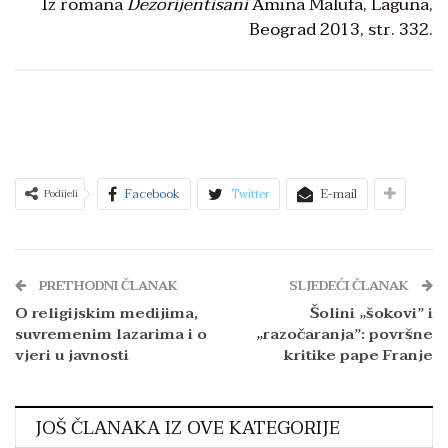
Iz romana
Dezorijentisani
Amina Malufa, Laguna,
Beograd 2013, str. 332.
Facebook
Twitter
E-mail
Podijeli
PRETHODNI ČLANAK
SLJEDEĆI ČLANAK
O religijskim medijima,
Šolini „šokovi” i
suvremenim lazarima i o
„razočaranja”: površne
vjeri u javnosti
kritike pape Franje
JOŠ ČLANAKA IZ OVE KATEGORIJE