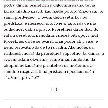
podrugljivim osmehom u uglovima usana, te na
koncu hladno izjaviti kad naiđe potop: ‘Znao sam, to
sam i predvideo.’ U ovom delu sveta, ko god
predskazuje nesreću gotovo je siguran da će mu
budućnost dati za pravo. Prorekneš da će doći do
rata u deset idućih godina, i nećeš biti opovrgnut.
Prorekneš da će se ovaj ili onaj poubijati, i više je
nego verovatno da će to i uraditi. Ako hoćeš da
rizikuješ, moraš da prorekneš suprotno. Ja, danas, u
svojim uskim okvirima, samo imam ambiciju da
okupim nekadašnje prijatelje i da možemo svi
zajedno razgovarati na pristojan i poučan način.
Tražim li previše?“
[…]