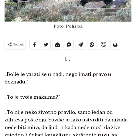
Foto: Polis.ba
Podijeli
[…]
„Bolje je varati se u nadi, nego imati pravo u
beznađu.“
„To je tvoja maksima?“
„To nije neko životno pravilo, samo jedan od
zahteva poštenja. Suviše je lako ustvrditi da nikada
neće biti mira, da ljudi nikada neće moći da žive
zajedno, i čekati kataklizmu skrštenih ruku, sa