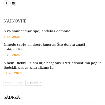
NAJNOVIJE
Siva eminencija: spoj anđela i demona
6. kol 2026.
Između trofeja i dostojanstva: Što doista znači
pobijediti?
3. kol 2026.
Sihem Djebbi: Islam nije nespojiv s vrijednostima poput
ljudskih prava, pluralizma ili…
31. srp 2026.
PRETHODNO
SLJEDEĆE
SADRŽAJ