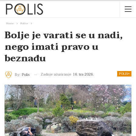
Home
Polis+
Bolje je varati se u nadi,
nego imati pravo u
beznađu
POLIS+
Zadnje ažuriranje
16. tra 2026.
By:
Polis