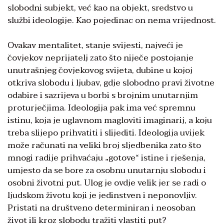
slobodni subjekt, već kao na objekt, sredstvo u
službi ideologije. Kao pojedinac on nema vrijednost.
Ovakav mentalitet, stanje svijesti, najveći je
čovjekov neprijatelj zato što niječe postojanje
unutrašnjeg čovjekovog svijeta, dubine u kojoj
otkriva slobodu i ljubav, gdje slobodno pravi životne
odabire i sazrijeva u borbi s brojnim unutarnjim
proturječjima. Ideologija pak ima već spremnu
istinu, koja je uglavnom magloviti imaginarij, a koju
treba slijepo prihvatiti i slijediti. Ideologija uvijek
može računati na veliki broj sljedbenika zato što
mnogi radije prihvaćaju „gotove“ istine i rješenja,
umjesto da se bore za osobnu unutarnju slobodu i
osobni životni put. Ulog je ovdje velik jer se radi o
ljudskom životu koji je jedinstven i neponovljiv.
Pristati na društveno determiniran i neosoban
život ili kroz slobodu tražiti vlastiti put?