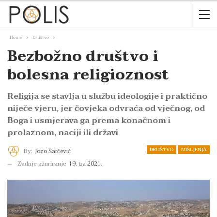
Home
Društvo
Bezbožno društvo i
bolesna religioznost
Religija se stavlja u službu ideologije i praktično
niječe vjeru, jer čovjeka odvraća od vječnog, od
Boga i usmjerava ga prema konačnom i
prolaznom, naciji ili državi
DRUŠTVO
MIŠLJENJA
By:
Jozo Šarčević
Zadnje ažuriranje
19. tra 2021.