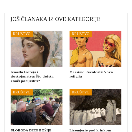
JOŠ ČLANAKA IZ OVE KATEGORIJE
DRUŠTVO
DRUŠTVO
Između trofeja i
Massimo Recalcati: Nova
dostojanstva: Što doista
religija
znači pobijediti?
DRUŠTVO
DRUŠTVO
SLOBODA DECE BOŽIJE
Licemjerje pod krinkom