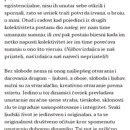
egzistencijalne, nisu ih unutar sebe otkrili i
spoznali, zato se uvijek traži potvrda izvana, u broju,
u masi. Otud i radost kad pojedinci iz drugih
kolektiviteta postanu dio
našeg
, jer nam time
umanjuju sumnju; ili
oni
pak postaju bijesni kada im
netko napusti kolektivitet jer im time povećava
sumnju u ono što vjeruju. (
Njihov
izdajica je naš
prijatelj,
naš
izdajica naš najveći neprijatelj!)
Bez slobode nema ni onog najljepšeg otvaranja i
darovanja drugom – ljubavi, a oboje, sloboda i ljubav,
nužni su za stvaralačko, kreativno otvaranje prema
svijetu. Jedino u toj dinamici čovjek prevladava
unutarnje mračne sjene straha, tjeskobe, sklonosti
zlu te izgrađuje samopoštovanje i integritet. Svaki
ljudski život je jedinstven i originalan, a ta se
originalnost društveno očituje kroz spomenutu
unutarnju duhovnu dinamiku. Taj put je prilično