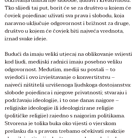
otkrivanja unutarnje slobode, ljubavi i kreativnosti.
Tko slijedi taj put, borit će se za društvo u kojem će
čovjek pojedinac uživati sva prava i slobodu, koja
naravno uključuje odgovornost i brižnost za druge,
društvo u kojem će čovjek biti najveća vrednota,
iznad svake ideje.
Budući da imaju veliki utjecaj na oblikovanje svijesti
kod ljudi, medijski radnici imaju posebno veliku
odgovornost. Međutim, mediji su postali – to
svjedoči i ovo izvještavanje o konvertitstvu –
najveći ništitelji uzvišenoga ljudskoga dostojanstva:
slobode pojedinca i njegove privatnosti; stvaraju i
podržavaju ideologije, i to one danas najgore –
religijske ideologije ili ideologizirane religije
(političke religije) zajedno s najgorim politikama.
Stvorena je tolika buka oko vijesti o vjerskom
prelasku da s pravom trebamo očekivati reakcije