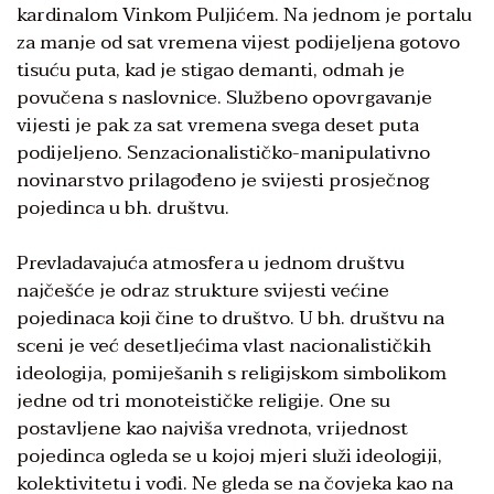
kardinalom Vinkom Puljićem. Na jednom je portalu
za manje od sat vremena vijest podijeljena gotovo
tisuću puta, kad je stigao demanti, odmah je
povučena s naslovnice. Službeno opovrgavanje
vijesti je pak za sat vremena svega deset puta
podijeljeno. Senzacionalističko-manipulativno
novinarstvo prilagođeno je svijesti prosječnog
pojedinca u bh. društvu.
Prevladavajuća atmosfera u jednom društvu
najčešće je odraz strukture svijesti većine
pojedinaca koji čine to društvo. U bh. društvu na
sceni je već desetljećima vlast nacionalističkih
ideologija, pomiješanih s religijskom simbolikom
jedne od tri monoteističke religije. One su
postavljene kao najviša vrednota, vrijednost
pojedinca ogleda se u kojoj mjeri služi ideologiji,
kolektivitetu i vođi. Ne gleda se na čovjeka kao na