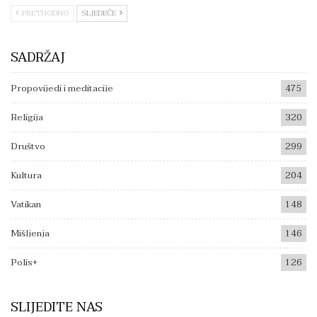
PRETHODNO
SLJEDEĆE
SADRŽAJ
Propovijedi i meditacije
475
Religija
320
Društvo
299
Kultura
204
Vatikan
148
Mišljenja
146
Polis+
126
SLIJEDITE NAS