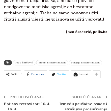
glavnih institucija društva, a ne da se plovi od
neodgovorne medijske agresije do besramne
verbalne agresije. Treba ne samo ponovno učiti
čitati i slušati vijesti, nego iznova se učiti vjerovati!
Jozo Šarčević, polis.ba
Jozo Šarčević
mediji i nacionalizam
religija i nacionalizam
Facebook
Twitter
E-mail
Podijeli
PRETHODNI ČLANAK
SLJEDEĆI ČLANAK
Polisov retrovizor: 10. 4.
Između paušalne osude i
– 16. 4.
strašljiva prešućivanja