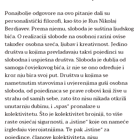
Ponajbolje odgovore na ovo pitanje dali su
personalistički filozofi, kao što je Rus Nikolaj
Berdjavev. Prema njemu, sloboda je suština ljudskog
bića. O realizaciji slobode na osobnoj razini ovise
također osobna sreća, ljubav i kreativnost. Jedino
društva u kojima prevladavaju takvi pojedinci su
slobodna i uspješna društva. Sloboda je dublja od
samoga čovjekovog bića, iz nje se ono određuje i
kroz nju bira svoj put. Društva u kojima se
nametnutim stavovima i uvjerenjima guši osobna
sloboda, od pojedinaca se prave robovi koji žive u
strahu od samih sebe, zato što nisu nikada otkrili
unutarnju dubinu, i „spas“ pronalaze u
kolektivitetu. Što je kolektivitet brojniji, to više
raste osjećaj sigurnosti, a „istine“ koje on nameće
izgledaju vjerojatnijima. Te pak „istine“ za
pojedince, članove kolektiviteta, nisu