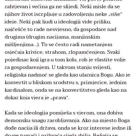
zahtjevan i većina ga ne slijedi. Neki misle da se
njihov život iscrpljuje u zadovoljenju neke „više“
ideje. Neki pak ljudi u ideologiji vide priliku,
najčešće to rade nesvjesno, da gospodare nad
drugima (drugim nacijama, manjinskim
mišljenjima…). To se često radi nametanjem
osjećaja krivice, strahom, zlopamćenjem. Svaki
pojedinac koji igra u tom kolu, rob je vlastite volje
za gospodarenjem. U takvom stanju svijesti,
religijska nadmoć se gleda kao ulaznica Bogu. Ako je
konvertit u bliskom srodstvu s, primjerice, jednim
kardinalom, onda se na konvertitstvo gleda kao na
dokaz koja vjera je „prava“.
Kada se ideologija pomiješa s vjerom, ona dobiva
demonsku snagu zarobljavanja. Ako na mjesto Boga
dođe nacija ili država, onda se kroz interese jedne ili
druge tumači i prihvaća cijela zbilja. Religija se