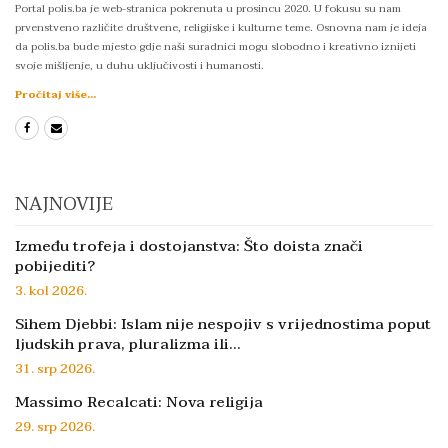
Portal polis.ba je web-stranica pokrenuta u prosincu 2020. U fokusu su nam
prvenstveno različite društvene, religijske i kulturne teme. Osnovna nam je ideja
da polis.ba bude mjesto gdje naši suradnici mogu slobodno i kreativno iznijeti
svoje mišljenje, u duhu uključivosti i humanosti.
Pročitaj više...
NAJNOVIJE
Između trofeja i dostojanstva: Što doista znači
pobijediti?
3. kol 2026.
Sihem Djebbi: Islam nije nespojiv s vrijednostima poput
ljudskih prava, pluralizma ili…
31. srp 2026.
Massimo Recalcati: Nova religija
29. srp 2026.