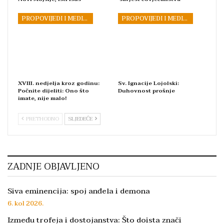
PROPOVIJEDI I MEDITACIJE
PROPOVIJEDI I MEDITACIJE
XVIII. nedjelja kroz godinu:
Sv. Ignacije Lojolski:
Počnite dijeliti: Ono što
Duhovnost prošnje
imate, nije malo!
PRETHODNO
SLJEDEĆE
ZADNJE OBJAVLJENO
Siva eminencija: spoj anđela i demona
6. kol 2026.
Između trofeja i dostojanstva: Što doista znači