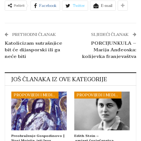
Facebook
Twitter
E-mail
Podijeli
PRETHODNI ČLANAK
SLJEDEĆI ČLANAK
Katolicizam sutrašnjice
PORCIJUNKULA –
bit će dijasporski ili ga
Marija Anđeoska:
neće biti
kolijevka franjevaštva
JOŠ ČLANAKA IZ OVE KATEGORIJE
PROPOVIJEDI I MEDITACIJE
PROPOVIJEDI I MEDITACIJE
Preobraženje Gospodinovo |
Edith Stein –
Novi Mojsije, isti Isus
savjest čovječanstva