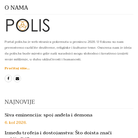
O NAMA
Portal polis.ba je web-stranica pokrenuta u prosincu 2020. U fokusu su nam
prvenstveno različite društvene, religijske i kulturne teme. Osnovna nam je ideja
da polis.ba bude mjesto gdje naši suradnici mogu slobodno i kreativno iznijeti
svoje mišljenje, u duhu uključivosti i humanosti.
Pročitaj više...
NAJNOVIJE
Siva eminencija: spoj anđela i demona
6. kol 2026.
Između trofeja i dostojanstva: Što doista znači