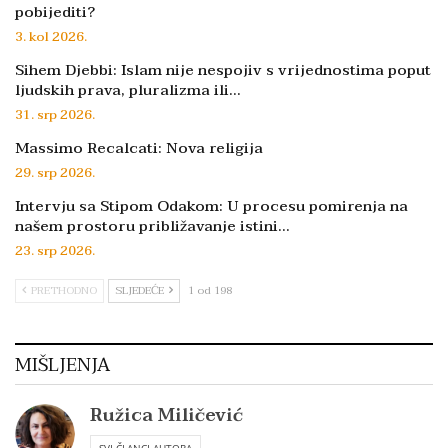
pobijediti?
3. kol 2026.
Sihem Djebbi: Islam nije nespojiv s vrijednostima poput
ljudskih prava, pluralizma ili…
31. srp 2026.
Massimo Recalcati: Nova religija
29. srp 2026.
Intervju sa Stipom Odakom: U procesu pomirenja na
našem prostoru približavanje istini…
23. srp 2026.
PRETHODNO
SLJEDEĆE
1 od 198
MIŠLJENJA
Ružica Miličević