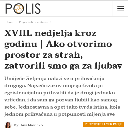
Home
Propovijedi i meditacije
XVIII. nedjelja kroz
godinu | Ako otvorimo
prostor za strah,
zatvorili smo ga za ljubav
Umijeće življenja nalazi se u prihvaćanju
drugoga. Najveći izazov mojega života je
egzistencijalno prihvatiti da je drugi jednako
vrijedan, i da sam ga pozvan ljubiti kao samog
sebe. Jednostavna a opet tako tvrda istina, koja
jednom prihvaćena u potpunosti mijenja sve
PROPOVIJEDI I MEDITACIJE
By:
Ana Marčinko