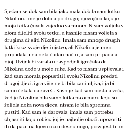
Sjećam se dok sam bila jako mala dobila sam lutku
Nikolinu. Ime je dobila po drugoj djevojčici koju je
moja tetka čuvala zajedno sa mnom. Nisam voljela s
njom dijeliti svoju tetku, a kasnije nisam voljela s
drugima dijeliti Nikolinu. Imala sam mnogo drugih
lutki kroz svoje djetinjstvo, ali Nikolina je meni
pripadala, i na neki čudan način ja sam pripadala
njoj. Uvijek bi varala u raspodjeli igračaka da
Nikolina dođe u moje ruke. Kad to nisam uspijevala i
kad sam morala popustiti i svoju Nikolinu predati
drugoj djeci, igra više ne bi bila zanimljiva, i ja bi
samo čekala da završi. Kasnije kad sam postala veća,
kad je Nikolina bila samo lutka na ormaru koju su
željela neka nova djeca, nisam je bila spremna
pustiti. Kad sam je darovala, imala sam potrebu
objasniti koju robicu joj je najbolje obući, upozoriti
ih da paze na lijevo oko i desnu nogu, posvijestiti im