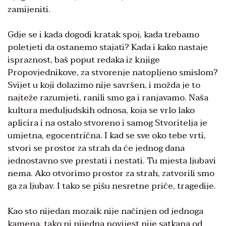
zamijeniti.
Gdje se i kada dogodi kratak spoj, kada trebamo
poletjeti da ostanemo stajati? Kada i kako nastaje
ispraznost, baš poput redaka iz knjige
Propovjednikove, za stvorenje natopljeno smislom?
Svijet u koji dolazimo nije savršen, i možda je to
najteže razumjeti, ranili smo ga i ranjavamo. Naša
kultura međuljudskih odnosa, koja se vrlo lako
aplicira i na ostalo stvoreno i samog Stvoritelja je
umjetna, egocentrična. I kad se sve oko tebe vrti,
stvori se prostor za strah da će jednog dana
jednostavno sve prestati i nestati. Tu mjesta ljubavi
nema. Ako otvorimo prostor za strah, zatvorili smo
ga za ljubav. I tako se pišu nesretne priče, tragedije.
Kao sto nijedan mozaik nije načinjen od jednoga
kamena, tako ni nijedna povijest nije satkana od