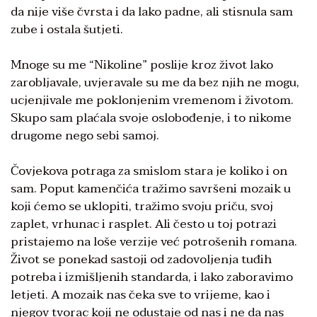
da nije više čvrsta i da lako padne, ali stisnula sam
zube i ostala šutjeti.
Mnoge su me “Nikoline” poslije kroz život lako
zarobljavale, uvjeravale su me da bez njih ne mogu,
ucjenjivale me poklonjenim vremenom i životom.
Skupo sam plaćala svoje oslobođenje, i to nikome
drugome nego sebi samoj.
Čovjekova potraga za smislom stara je koliko i on
sam. Poput kamenčića tražimo savršeni mozaik u
koji ćemo se uklopiti, tražimo svoju priču, svoj
zaplet, vrhunac i rasplet. Ali često u toj potrazi
pristajemo na loše verzije već potrošenih romana.
Život se ponekad sastoji od zadovoljenja tuđih
potreba i izmišljenih standarda, i lako zaboravimo
letjeti. A mozaik nas čeka sve to vrijeme, kao i
njegov tvorac koji ne odustaje od nas i ne da nas