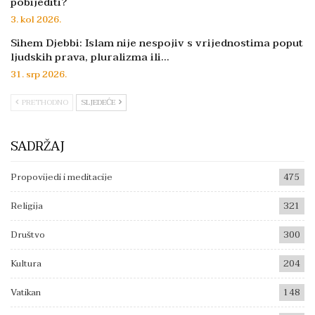
pobijediti?
3. kol 2026.
Sihem Djebbi: Islam nije nespojiv s vrijednostima poput
ljudskih prava, pluralizma ili…
31. srp 2026.
PRETHODNO
SLJEDEĆE
SADRŽAJ
Propovijedi i meditacije
475
Religija
321
Društvo
300
Kultura
204
Vatikan
148