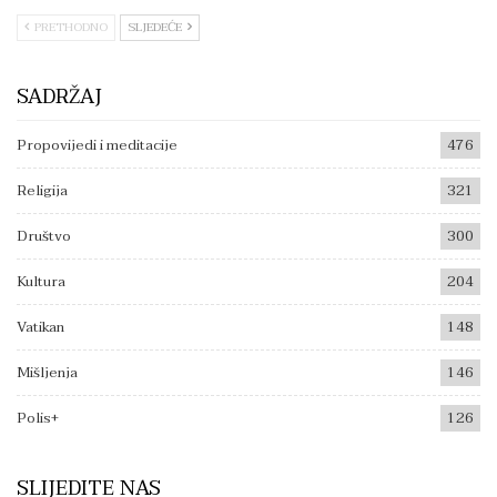
PRETHODNO
SLJEDEĆE
SADRŽAJ
Propovijedi i meditacije
476
Religija
321
Društvo
300
Kultura
204
Vatikan
148
Mišljenja
146
Polis+
126
SLIJEDITE NAS