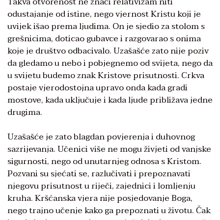
Takva otvorenost ne znači relativizam niti
odustajanje od istine, nego vjernost Kristu koji je
uvijek išao prema ljudima. On je sjedio za stolom s
grešnicima, doticao gubavce i razgovarao s onima
koje je društvo odbacivalo. Uzašašće zato nije poziv
da gledamo u nebo i pobjegnemo od svijeta, nego da
u svijetu budemo znak Kristove prisutnosti. Crkva
postaje vjerodostojna upravo onda kada gradi
mostove, kada uključuje i kada ljude približava jedne
drugima.
Uzašašće je zato blagdan povjerenja i duhovnog
sazrijevanja. Učenici više ne mogu živjeti od vanjske
sigurnosti, nego od unutarnjeg odnosa s Kristom.
Pozvani su sjećati se, razlučivati i prepoznavati
njegovu prisutnost u riječi, zajednici i lomljenju
kruha. Kršćanska vjera nije posjedovanje Boga,
nego trajno učenje kako ga prepoznati u životu. Čak