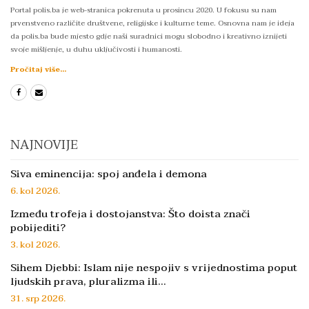
Portal polis.ba je web-stranica pokrenuta u prosincu 2020. U fokusu su nam
prvenstveno različite društvene, religijske i kulturne teme. Osnovna nam je ideja
da polis.ba bude mjesto gdje naši suradnici mogu slobodno i kreativno iznijeti
svoje mišljenje, u duhu uključivosti i humanosti.
Pročitaj više...
NAJNOVIJE
Siva eminencija: spoj anđela i demona
6. kol 2026.
Između trofeja i dostojanstva: Što doista znači
pobijediti?
3. kol 2026.
Sihem Djebbi: Islam nije nespojiv s vrijednostima poput
ljudskih prava, pluralizma ili…
31. srp 2026.