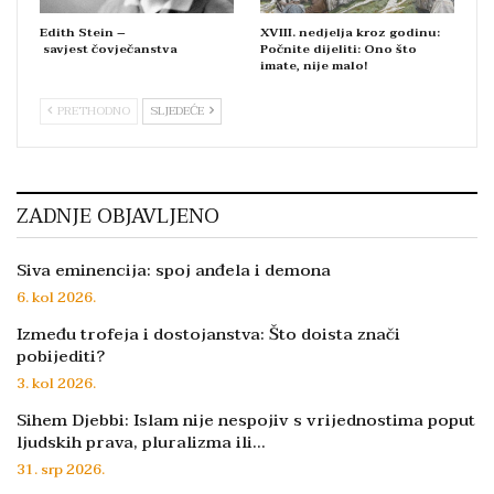
Edith Stein –
XVIII. nedjelja kroz godinu:
savjest čovječanstva
Počnite dijeliti: Ono što
imate, nije malo!
PRETHODNO
SLJEDEĆE
ZADNJE OBJAVLJENO
Siva eminencija: spoj anđela i demona
6. kol 2026.
Između trofeja i dostojanstva: Što doista znači
pobijediti?
3. kol 2026.
Sihem Djebbi: Islam nije nespojiv s vrijednostima poput
ljudskih prava, pluralizma ili…
31. srp 2026.