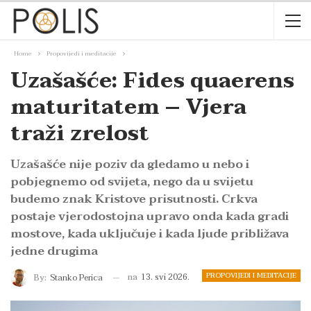
Home
Propovijedi i meditacije
Uzašašće: Fides quaerens
maturitatem – Vjera
traži zrelost
Uzašašće nije poziv da gledamo u nebo i
pobjegnemo od svijeta, nego da u svijetu
budemo znak Kristove prisutnosti. Crkva
postaje vjerodostojna upravo onda kada gradi
mostove, kada uključuje i kada ljude približava
jedne drugima
PROPOVIJEDI I MEDITACIJE
na
13. svi 2026.
By:
Stanko Perica