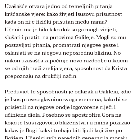
Uzašašće otvara jedno od temeljnih pitanja
kršćanske vjere: kako živjeti Isusovu prisutnost
kada on nije fizički prisutan među nama?
Učenicima je bilo lako dok su ga mogli vidjeti,
slušati i pratiti na putovima Galileje. Mogli su mu
postavljati pitanja, promatrati njegove geste i
oslanjati se na njegovu neposrednu blizinu. No
nakon uzašašća započinje novo razdoblje u kojem
se od njih traži zrelija vjera, sposobnost da Krista
prepoznaju na drukčiji način.
Preduvjet te sposobnosti je odlazak u Galileju, gdje
je Isus proveo glavninu svoga vremena, kako bi se
prisjetili na njegove ondje izgovorene riječi i
učinjena djela. Posebno se apostrofira Gora na
kojoj je Isus izgovorio blaženstva i u njima pokazao
kakav je Bog i kakvi trebaju biti ljudi koji žive po
Božjem. Učenici svih narednih generacija moraju