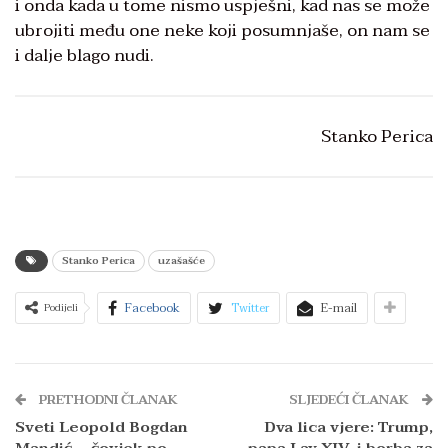
i onda kada u tome nismo uspješni, kad nas se može
ubrojiti među one neke koji posumnjaše, on nam se
i dalje blago nudi.
Stanko Perica
Stanko Perica
uzašašće
Facebook
Twitter
E-mail
Podijeli
PRETHODNI ČLANAK
SLJEDEĆI ČLANAK
Sveti Leopold Bogdan
Dva lica vjere: Trump,
Mandić – čovjek po
papa Lav XIV. i borba za