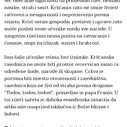
već obećanje sigurnosti da posljednju riječ nemaju
nasilje, strah i smrt. Kršćanin zato ne smije živjeti
zatvoren u nesigurnosti i nepovjerenju prema
svijetu. Krist ostaje gospodar povijesti i upravo zato
može poslati svoje učenike među sve narode. U
njegovim riječima nema poziva na zatvaranje i
čuvanje, nego na izlazak, susret i hrabrost.
Isus šalje učenike svima, bez iznimke. Kršćanska
zajednica ne može biti prostor rezerviran samo za
određene ljude, narode ili skupine. Crkva je
pozvana biti mjesto otvorenosti i zajedništva,
zajednica koja ne živi od straha prema drugome.
“Todos, todos, todos!”, ponavljao je papa Franjo. U
toj riječi sažeta je duboka evanđeoska intuicija da
nitko nije unaprijed isključen iz Božje blizine i
ljubavi.