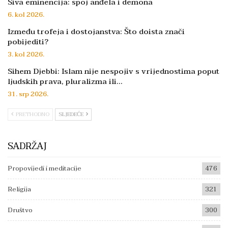
Siva eminencija: spoj anđela i demona
6. kol 2026.
Između trofeja i dostojanstva: Što doista znači
pobijediti?
3. kol 2026.
Sihem Djebbi: Islam nije nespojiv s vrijednostima poput
ljudskih prava, pluralizma ili…
31. srp 2026.
PRETHODNO
SLJEDEĆE
SADRŽAJ
Propovijedi i meditacije
476
Religija
321
Društvo
300