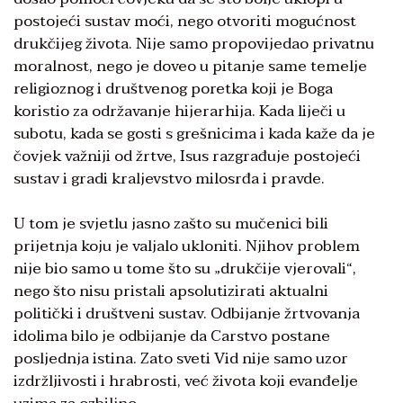
postojeći sustav moći, nego otvoriti mogućnost
drukčijeg života. Nije samo propovijedao privatnu
moralnost, nego je doveo u pitanje same temelje
religioznog i društvenog poretka koji je Boga
koristio za održavanje hijerarhija. Kada liječi u
subotu, kada se gosti s grešnicima i kada kaže da je
čovjek važniji od žrtve, Isus razgrađuje postojeći
sustav i gradi kraljevstvo milosrđa i pravde.
U tom je svjetlu jasno zašto su mučenici bili
prijetnja koju je valjalo ukloniti. Njihov problem
nije bio samo u tome što su „drukčije vjerovali“,
nego što nisu pristali apsolutizirati aktualni
politički i društveni sustav. Odbijanje žrtvovanja
idolima bilo je odbijanje da Carstvo postane
posljednja istina. Zato sveti Vid nije samo uzor
izdržljivosti i hrabrosti, već života koji evanđelje