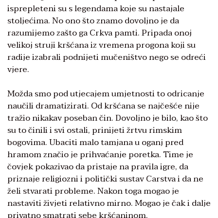
isprepleteni su s legendama koje su nastajale
stoljećima. No ono što znamo dovoljno je da
razumijemo zašto ga Crkva pamti. Pripada onoj
velikoj struji kršćana iz vremena progona koji su
radije izabrali podnijeti mučeništvo nego se odreći
vjere.
Možda smo pod utjecajem umjetnosti to odricanje
naučili dramatizirati. Od kršćana se najčešće nije
tražio nikakav poseban čin. Dovoljno je bilo, kao što
su to činili i svi ostali, prinijeti žrtvu rimskim
bogovima. Ubaciti malo tamjana u oganj pred
hramom značio je prihvaćanje poretka. Time je
čovjek pokazivao da pristaje na pravila igre, da
priznaje religiozni i politički sustav Carstva i da ne
želi stvarati probleme. Nakon toga mogao je
nastaviti živjeti relativno mirno. Mogao je čak i dalje
privatno smatrati sebe kršćaninom.