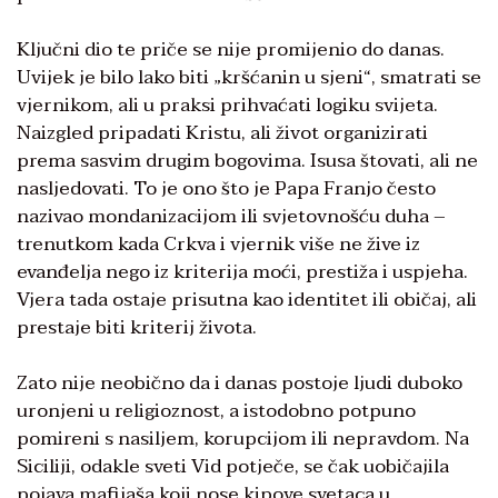
Ključni dio te priče se nije promijenio do danas.
Uvijek je bilo lako biti „kršćanin u sjeni“, smatrati se
vjernikom, ali u praksi prihvaćati logiku svijeta.
Naizgled pripadati Kristu, ali život organizirati
prema sasvim drugim bogovima. Isusa štovati, ali ne
nasljedovati. To je ono što je Papa Franjo često
nazivao mondanizacijom ili svjetovnošću duha –
trenutkom kada Crkva i vjernik više ne žive iz
evanđelja nego iz kriterija moći, prestiža i uspjeha.
Vjera tada ostaje prisutna kao identitet ili običaj, ali
prestaje biti kriterij života.
Zato nije neobično da i danas postoje ljudi duboko
uronjeni u religioznost, a istodobno potpuno
pomireni s nasiljem, korupcijom ili nepravdom. Na
Siciliji, odakle sveti Vid potječe, se čak uobičajila
pojava mafijaša koji nose kipove svetaca u