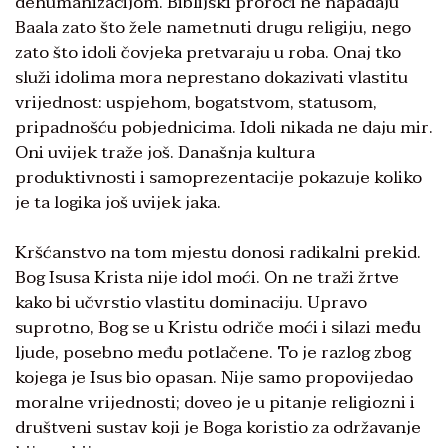
dehumanizacijom. Biblijski proroci ne napadaju
Baala zato što žele nametnuti drugu religiju, nego
zato što idoli čovjeka pretvaraju u roba. Onaj tko
služi idolima mora neprestano dokazivati vlastitu
vrijednost: uspjehom, bogatstvom, statusom,
pripadnošću pobjednicima. Idoli nikada ne daju mir.
Oni uvijek traže još. Današnja kultura
produktivnosti i samoprezentacije pokazuje koliko
je ta logika još uvijek jaka.
Kršćanstvo na tom mjestu donosi radikalni prekid.
Bog Isusa Krista nije idol moći. On ne traži žrtve
kako bi učvrstio vlastitu dominaciju. Upravo
suprotno, Bog se u Kristu odriče moći i silazi među
ljude, posebno među potlačene. To je razlog zbog
kojega je Isus bio opasan. Nije samo propovijedao
moralne vrijednosti; doveo je u pitanje religiozni i
društveni sustav koji je Boga koristio za održavanje