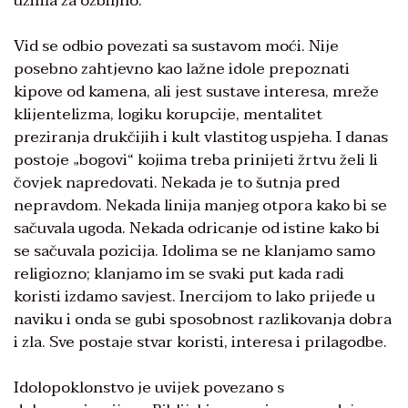
uzima za ozbiljno.
Vid se odbio povezati sa sustavom moći. Nije
posebno zahtjevno kao lažne idole prepoznati
kipove od kamena, ali jest sustave interesa, mreže
klijentelizma, logiku korupcije, mentalitet
preziranja drukčijih i kult vlastitog uspjeha. I danas
postoje „bogovi“ kojima treba prinijeti žrtvu želi li
čovjek napredovati. Nekada je to šutnja pred
nepravdom. Nekada linija manjeg otpora kako bi se
sačuvala ugoda. Nekada odricanje od istine kako bi
se sačuvala pozicija. Idolima se ne klanjamo samo
religiozno; klanjamo im se svaki put kada radi
koristi izdamo savjest. Inercijom to lako prijeđe u
naviku i onda se gubi sposobnost razlikovanja dobra
i zla. Sve postaje stvar koristi, interesa i prilagodbe.
Idolopoklonstvo je uvijek povezano s