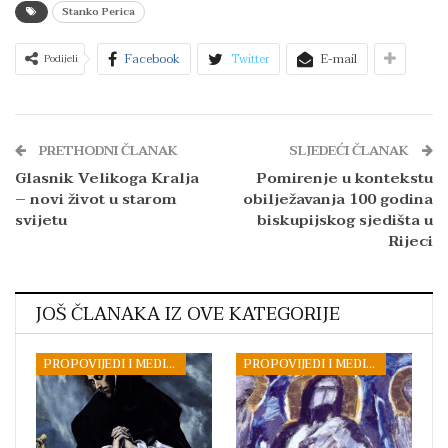
Stanko Perica
Facebook
Twitter
E-mail
Podijeli
PRETHODNI ČLANAK
SLJEDEĆI ČLANAK
Glasnik Velikoga Kralja
Pomirenje u kontekstu
– novi život u starom
obilježavanja 100 godina
svijetu
biskupijskog sjedišta u
Rijeci
JOŠ ČLANAKA IZ OVE KATEGORIJE
PROPOVIJEDI I MEDITACIJE
PROPOVIJEDI I MEDITACIJE