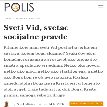
Home
Propovijedi i meditacije
Sveti Vid, svetac
socijalne pravde
Pitanje koje nam sveti Vid postavlja je: kojem
sustavu, kojem bogu služimo? Svaki čovjek u
konačnici organizira svoj život oko onoga što
smatra apsolutno vrijednim. Netko oko novca,
netko oko moći, netko oko vlastitog ega, a netko
oko Boga koji se objavio na križu. Razlika
između idola i Boga Isusa Krista jest u tome što
idoli uvijek traže tuđu žrtvu, dok Bog u Kristu
prinosi samoga sebe za druge
PROPOVIJEDI I MEDITACIJE
na
14. lip 2026.
By:
Stanko Perica