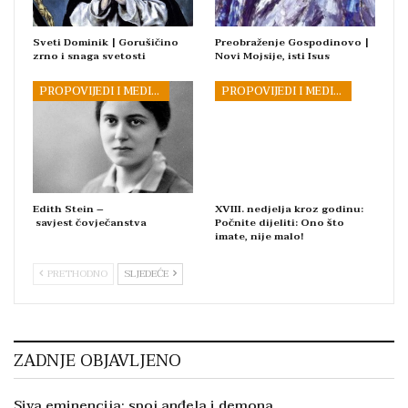
Sveti Dominik | Gorušičino
Preobraženje Gospodinovo |
zrno i snaga svetosti
Novi Mojsije, isti Isus
PROPOVIJEDI I MEDITACIJE
PROPOVIJEDI I MEDITACIJE
Edith Stein –
XVIII. nedjelja kroz godinu:
savjest čovječanstva
Počnite dijeliti: Ono što
imate, nije malo!
PRETHODNO
SLJEDEĆE
ZADNJE OBJAVLJENO
Siva eminencija: spoj anđela i demona