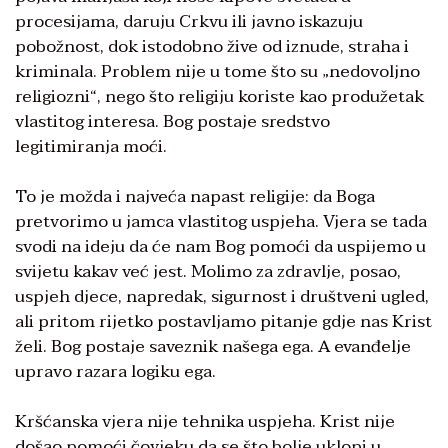
procesijama, daruju Crkvu ili javno iskazuju
pobožnost, dok istodobno žive od iznude, straha i
kriminala. Problem nije u tome što su „nedovoljno
religiozni“, nego što religiju koriste kao produžetak
vlastitog interesa. Bog postaje sredstvo
legitimiranja moći.
To je možda i najveća napast religije: da Boga
pretvorimo u jamca vlastitog uspjeha. Vjera se tada
svodi na ideju da će nam Bog pomoći da uspijemo u
svijetu kakav već jest. Molimo za zdravlje, posao,
uspjeh djece, napredak, sigurnost i društveni ugled,
ali pritom rijetko postavljamo pitanje gdje nas Krist
želi. Bog postaje saveznik našega ega. A evanđelje
upravo razara logiku ega.
Kršćanska vjera nije tehnika uspjeha. Krist nije
došao pomoći čovjeku da se što bolje uklopi u