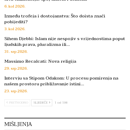
6. kol 2026.
Između trofeja i dostojanstva: Što doista znači
pobijediti?
3. kol 2026.
Sihem Djebbi: Islam nije nespojiv s vrijednostima poput
ljudskih prava, pluralizma ili…
31. srp 2026.
Massimo Recalcati: Nova religija
29. srp 2026.
Intervju sa Stipom Odakom: U procesu pomirenja na
našem prostoru približavanje istini…
23. srp 2026.
PRETHODNO
SLJEDEĆE
1 od 198
MIŠLJENJA